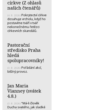
církve (Z ohlasů
našich čtenářů)
Pokrytectví církve
(4. 8. 2026)
dosahuje vrcholu, když ho
postavíme tváří v tvář
nekonečnému řetězci
církevních skandálů.
Pastorační
středisko Praha
hledá
spolupracovníky!
Pořádání akcí,
(3. 8. 2026)
běžný provoz.
Jan Maria
Vianney (svátek
4.8.)
“Má-li člověk
(3. 8. 2026)
Ducha svatého, jak sladké