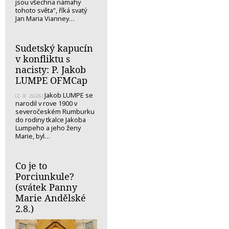
jsou všechna námahy
tohoto světa“, říká svatý
Jan Maria Vianney…
Sudetský kapucín
v konfliktu s
nacisty: P. Jakob
LUMPE OFMCap
Jakob LUMPE se
(2. 8. 2026)
narodil v rove 1900 v
severočeském Rumburku
do rodiny tkalce Jakoba
Lumpeho a jeho ženy
Marie, byl…
Co je to
Porciunkule?
(svátek Panny
Marie Andělské
2.8.)