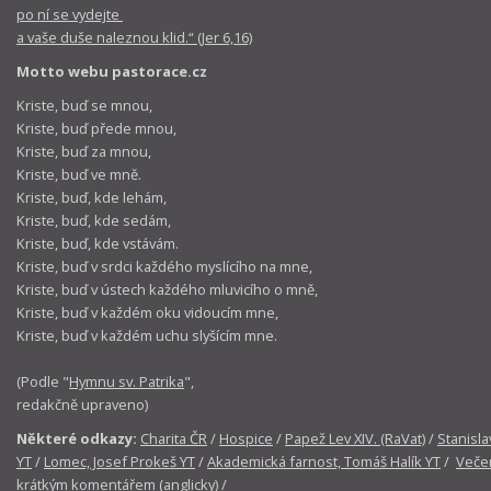
po ní se vydejte
a vaše duše naleznou klid.“ (Jer 6,16)
Motto webu pastorace.cz
Kriste, buď se mnou,
Kriste, buď přede mnou,
Kriste, buď za mnou,
Kriste, buď ve mně.
Kriste, buď, kde lehám,
Kriste, buď, kde sedám,
Kriste, buď, kde vstávám.
Kriste, buď v srdci každého myslícího na mne,
Kriste, buď v ústech každého mluvicího o mně,
Kriste, buď v každém oku vidoucím mne,
Kriste, buď v každém uchu slyšícím mne.
(Podle "
Hymnu sv. Patrika
",
redakčně upraveno)
Některé odkazy:
Charita ČR
/
Hospice
/
Papež Lev XIV. (RaVat)
/
Stanisla
YT
/
Lomec, Josef Prokeš YT
/
Akademická farnost, Tomáš Halík YT
/
Večer
krátkým komentářem (anglicky)
/