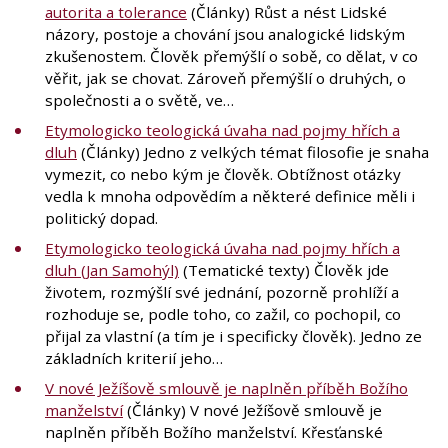
autorita a tolerance
(Články) Růst a nést Lidské
názory, postoje a chování jsou analogické lidským
zkušenostem. Člověk přemýšlí o sobě, co dělat, v co
věřit, jak se chovat. Zároveň přemýšlí o druhých, o
společnosti a o světě, ve…
Etymologicko teologická úvaha nad pojmy hřích a
dluh
(Články) Jedno z velkých témat filosofie je snaha
vymezit, co nebo kým je člověk. Obtížnost otázky
vedla k mnoha odpovědím a některé definice měli i
politický dopad.
Etymologicko teologická úvaha nad pojmy hřích a
dluh (Jan Samohýl)
(Tematické texty) Člověk jde
životem, rozmýšlí své jednání, pozorně prohlíží a
rozhoduje se, podle toho, co zažil, co pochopil, co
přijal za vlastní (a tím je i specificky člověk). Jedno ze
základních kriterií jeho…
V nové Ježíšově smlouvě je naplněn příběh Božího
manželství
(Články) V nové Ježíšově smlouvě je
naplněn příběh Božího manželství. Křesťanské