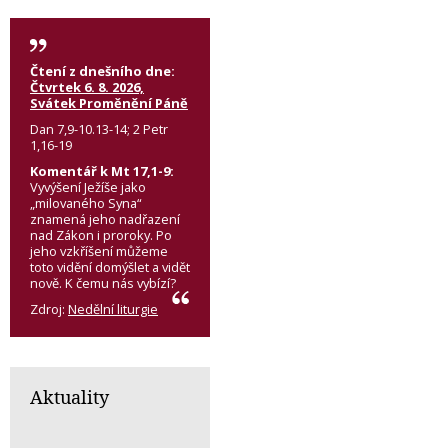
Čtení z dnešního dne:
Čtvrtek 6. 8. 2026,
Svátek Proměnění Páně
Dan 7,9-10.13-14; 2 Petr
1,16-19
Komentář k Mt 17,1-9:
Vyvýšení Ježíše jako
„milovaného Syna“
znamená jeho nadřazení
nad Zákon i proroky. Po
jeho vzkříšení můžeme
toto vidění domýšlet a vidět
nově. K čemu nás vybízí?
Zdroj:
Nedělní liturgie
Aktuality