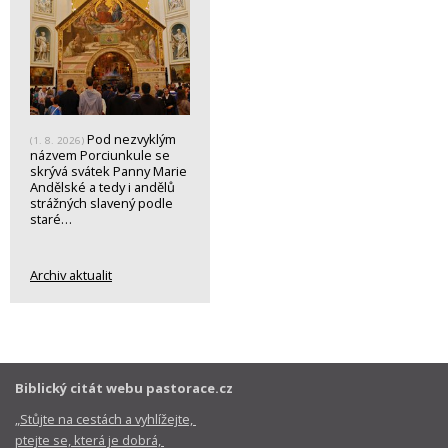
Pod nezvyklým
(1. 8. 2026)
názvem Porciunkule se
skrývá svátek Panny Marie
Andělské a tedy i andělů
strážných slavený podle
staré…
Archiv aktualit
Biblický citát webu pastorace.cz
„Stůjte na cestách a vyhlížejte,
ptejte se, která je dobrá,