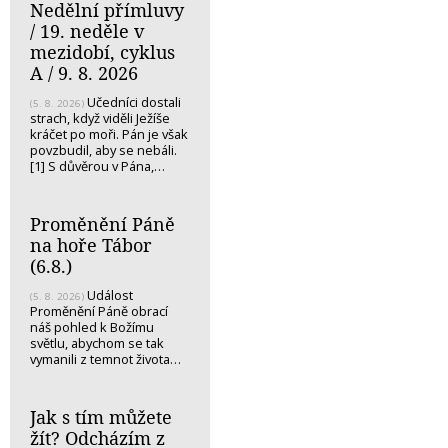
Nedělní přímluvy
/ 19. neděle v
mezidobí, cyklus
A / 9. 8. 2026
Učedníci dostali
(5. 8. 2026)
strach, když viděli Ježíše
kráčet po moři. Pán je však
povzbudil, aby se nebáli.
[1] S důvěrou v Pána,…
Proměnění Páně
na hoře Tábor
(6.8.)
Událost
(5. 8. 2026)
Proměnění Páně obrací
náš pohled k Božímu
světlu, abychom se tak
vymanili z temnot života…
Jak s tím můžete
žít? Odcházím z