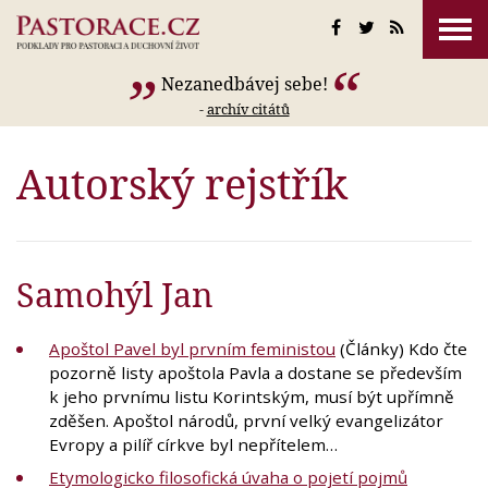
Nezanedbávej sebe!
-
archív citátů
Autorský rejstřík
Samohýl Jan
Apoštol Pavel byl prvním feministou
(Články) Kdo čte
pozorně listy apoštola Pavla a dostane se především
k jeho prvnímu listu Korintským, musí být upřímně
zděšen. Apoštol národů, první velký evangelizátor
Evropy a pilíř církve byl nepřítelem…
Etymologicko filosofická úvaha o pojetí pojmů