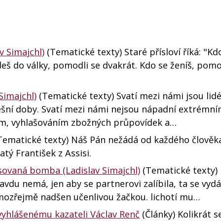
v Simajchl)
(Tematické texty) Staré přísloví říká: "Kd
deš do války, pomodli se dvakrát. Kdo se ženíš, pomo
Simajchl)
(Tematické texty) Svatí mezi námi jsou lidé,
nešní doby. Svatí mezi námi nejsou nápadní extrémn
m, vyhlašováním zbožných průpovídek a…
Tematické texty) Náš Pán nežádá od každého člověk
atý František z Assisi.
asovaná bomba (Ladislav Simajchl)
(Tematické texty) 
avdu nemá, jen aby se partnerovi zalíbila, ta se vyd
mozřejmě nadšen učenlivou žačkou. lichotí mu…
 vyhlášenému kazateli Václav Renč
(Články) Kolikrát se