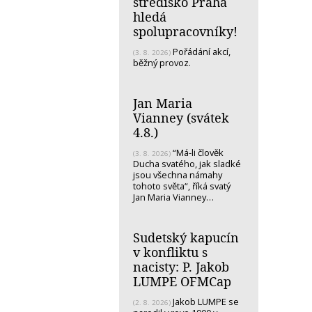
středisko Praha
hledá
spolupracovníky!
Pořádání akcí,
(3. 8. 2026)
běžný provoz.
Jan Maria
Vianney (svátek
4.8.)
“Má-li člověk
(3. 8. 2026)
Ducha svatého, jak sladké
jsou všechna námahy
tohoto světa“, říká svatý
Jan Maria Vianney…
Sudetský kapucín
v konfliktu s
nacisty: P. Jakob
LUMPE OFMCap
Jakob LUMPE se
(2. 8. 2026)