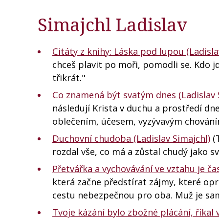
Simajchl Ladislav
Citáty z knihy: Láska pod lupou (Ladisla
chceš plavit po moři, pomodli se. Kdo j
třikrát."
Co znamená být svatým dnes (Ladislav 
následují Krista v duchu a prostředí d
oblečením, účesem, vyzývavým chování
Duchovní chudoba (Ladislav Simajchl)
(
rozdal vše, co má a zůstal chudý jako sv
Přetvářka a vychovávání ve vztahu je č
která začne předstírat zájmy, které opr
cestu nebezpečnou pro oba. Muž je sa
Tvoje kázání bylo zbožné plácání, říkal