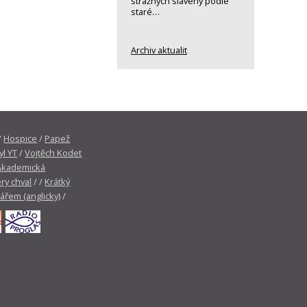
strážných slavený podle
staré…
Archiv aktualit
/
Hospice
/
Papež
yl YT
/
Vojtěch Kodet
Akademická
ry chval
/ /
Krátký
tářem (anglicky)
/