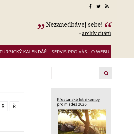
Nezanedbávej sebe!
-
archív citátů
ITURGICKÝ KALENDÁŘ
SERVIS PRO VÁS
O WEBU
Křesťanské letní kempy
pro mládež 2026
R
Ř