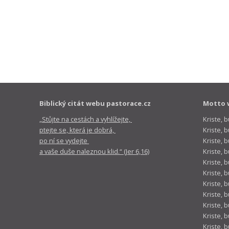
Biblický citát webu pastorace.cz
Motto 
„Stůjte na cestách a vyhlížejte,
Kriste, 
ptejte se, která je dobrá,
Kriste,
po ní se vydejte
Kriste, 
a vaše duše naleznou klid.“ (Jer 6,16)
Kriste, 
Kriste, 
Kriste, 
Kriste, 
Kriste, 
Kriste, 
Kriste, 
Kriste, 