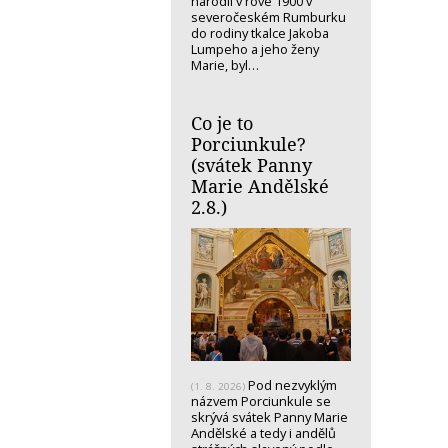
narodil v rove 1900 v
severočeském Rumburku
do rodiny tkalce Jakoba
Lumpeho a jeho ženy
Marie, byl…
Co je to
Porciunkule?
(svátek Panny
Marie Andělské
2.8.)
Pod nezvyklým
(1. 8. 2026)
názvem Porciunkule se
skrývá svátek Panny Marie
Andělské a tedy i andělů