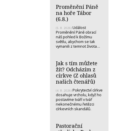
Proměnění Páně
na hoře Tábor
(6.8.)
Událost
(5. 8. 2026)
Proměnění Páně obrací
náš pohled k Božímu
světlu, abychom se tak
vymanili z temnot života…
Jak s tím můžete
žít? Odcházím z
církve (Z ohlasů
našich čtenářů)
Pokrytectví církve
(4. 8. 2026)
dosahuje vrcholu, když ho
postavíme tváří v tvář
nekonečnému řetězci
církevních skandálů.
Pastorační