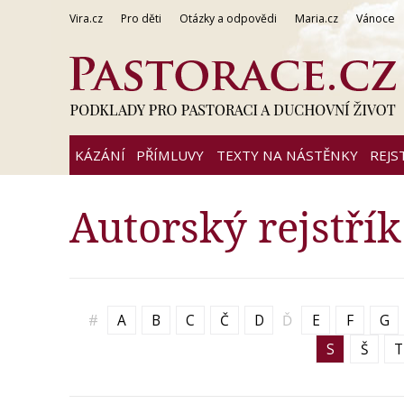
Vira.cz
Pro děti
Otázky a odpovědi
Maria.cz
Vánoce
KÁZÁNÍ
PŘÍMLUVY
TEXTY NA NÁSTĚNKY
REJS
Autorský rejstřík
#
A
B
C
Č
D
Ď
E
F
G
S
Š
T