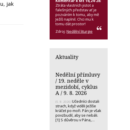
Komentář k Mt 16,24-28:
u, jak
Ztráta vlastních jistot a
falešných představ ať je
pozváním k tomu, aby mě
Ježíš naplnil. Chci mu k
tomu dát prostor!
Zdroj:
Nedělní liturgie
Aktuality
Nedělní přímluvy
/ 19. neděle v
mezidobí, cyklus
A / 9. 8. 2026
Učedníci dostali
(5. 8. 2026)
strach, když viděli Ježíše
kráčet po moři. Pán je však
povzbudil, aby se nebáli.
[1] S důvěrou v Pána,…