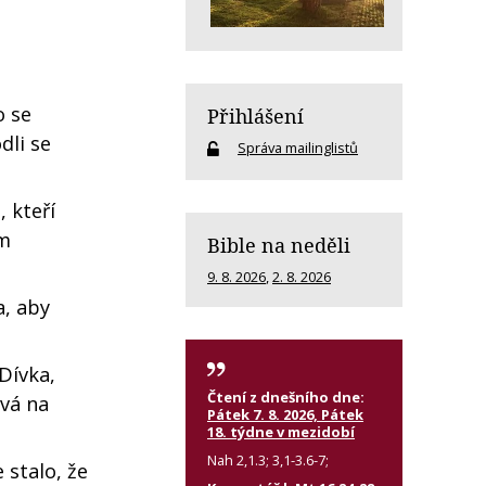
o se
Přihlášení
dli se
Správa mailinglistů
 kteří
ím
Bible na neděli
9. 8. 2026
,
2. 8. 2026
a, aby
Dívka,
Čtení z dnešního dne:
ává na
Pátek 7. 8. 2026, Pátek
18. týdne v mezidobí
Nah 2,1.3; 3,1-3.6-7;
 stalo, že