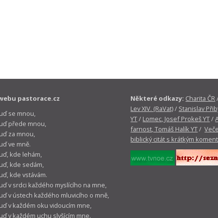
webu pastorace.cz
Některé odkazy:
Charita ČR
Lev XIV. (RaVat)
/
Stanislav Přib
buď se mnou,
YT
/
Lomec, Josef Prokeš YT
/
 buď přede mnou,
farnost, Tomáš Halík YT
/
Veče
buď za mnou,
biblický citát s krátkým komen
buď ve mně.
buď, kde lehám,
buď, kde sedám,
buď, kde vstávám.
buď v srdci každého myslícího na mne,
buď v ústech každého mluvicího o mně,
buď v každém oku vidoucím mne,
buď v každém uchu slyšícím mne.