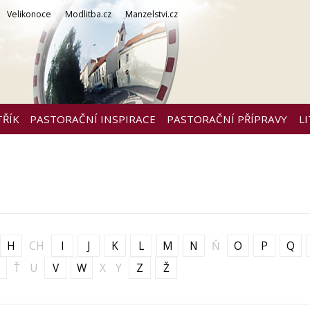
Velikonoce
Modlitba.cz
Manzelstvi.cz
TŘÍK
PASTORAČNÍ INSPIRACE
PASTORAČNÍ PŘÍPRAVY
L
H
CH
I
J
K
L
M
N
Ň
O
P
Q
Ť
U
V
W
X
Y
Z
Ž