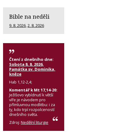
Bible na neděli
9. 8. 2026
,
2. 8. 2026
Čtení z dnešního dne:
Sobota 8. 8. 2026,
Památka sv. Dominika,
kněze
Hab 1,12-2,4;
Komentář k Mt 17,14-20:
Ježíšovo vybídnutí k větší
víře je návodem pro
přímluvnou modlitbu: i za
ty, kdo trpí rozpolceností
dnešního světa.
Zdroj:
Nedělní liturgie