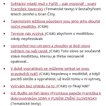
Světácký mladý muž v Paříži – pak misionář - svatý
František Xaverský
(Tematické texty) V šestačtyřiceti
letech zemřel u bran Číny.
Tajemstvím Ježíšova působení jsou jeho jeho dlouhé
noční modlitby.
(Citát)
Terezie nás vyzývá,
(Citát) abychom s modlitbou
nikdy nepřestávali:
Uprostřed noci utrpení a zkoušky je Boží slovo
světlem na naší cestě.
(Citát) Toto slovo se současně
stává modlitbou, kterou je třeba neúnavně
opakovat…
V době vyprahlosti se můžeme setkat se svou
pravdivější tváří.
(Citát) Nepolevuj v modlitbě, a když
pocítíš obtíže a vyprahlost, už kvůli tomu v ní vytrvej,
Vytrvám bez ohledu na to,
(Citát) co říkají lidé?
6.8. Buďte serfaři lásky (Promluva papeže Františka k
dobrovolníkům SDM) V PLNÉM ZNĚNÍ SLOVENSKY
(Tematické texty)