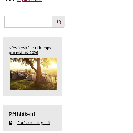
Křesťanské letní kempy
pro mládež 2026
Přihlášení
Správa mailinglistů