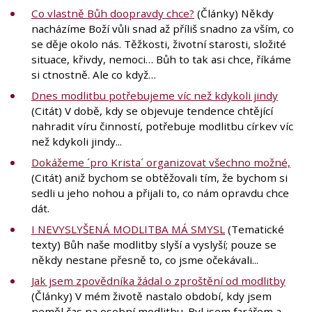
Co vlastně Bůh doopravdy chce?
(Články) Někdy
nacházíme Boží vůli snad až příliš snadno za vším, co
se děje okolo nás. Těžkosti, životní starosti, složité
situace, křivdy, nemoci… Bůh to tak asi chce, říkáme
si ctnostně. Ale co když…
Dnes modlitbu potřebujeme víc než kdykoli jindy
(Citát) V době, kdy se objevuje tendence chtějící
nahradit víru činností, potřebuje modlitbu církev víc
než kdykoli jindy...
Dokážeme ´pro Krista´ organizovat všechno možné,
(Citát) aniž bychom se obtěžovali tím, že bychom si
sedli u jeho nohou a přijali to, co nám opravdu chce
dát.
I NEVYSLYŠENÁ MODLITBA MÁ SMYSL
(Tematické
texty) Bůh naše modlitby slyší a vyslyší; pouze se
někdy nestane přesně to, co jsme očekávali...
Jak jsem zpovědníka žádal o zproštění od modlitby
(Články) V mém životě nastalo období, kdy jsem
neměl čas na osobní modlitbu. Byl jsem farářem a