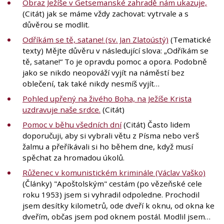
Obraz Ježíše v Getsemanské zahradě nám ukazuje,
(Citát) jak se máme vždy zachovat: vytrvale a s
důvěrou se modlit.
Odříkám se tě, satane! (sv. Jan Zlatoústý)
(Tematické
texty) Mějte důvěru v následující slova: „Odříkám se
tě, satane!“ To je opravdu pomoc a opora. Podobně
jako se nikdo neopováží vyjít na náměstí bez
oblečení, tak také nikdy nesmíš vyjít…
Pohled upřený na živého Boha, na Ježíše Krista
uzdravuje naše srdce.
(Citát)
Pomoc v běhu všedních dní
(Citát) Často lidem
doporučuji, aby si vybrali větu z Písma nebo verš
žalmu a přeříkávali si ho během dne, když musí
spěchat za hromadou úkolů.
Růženec v komunistickém kriminále (Václav Vaško)
(Články) "Apoštolským" cestám (po vězeňské cele
roku 1953) jsem si vyhradil odpoledne. Prochodil
jsem desítky kilometrů, ode dveří k oknu, od okna ke
dveřím, občas jsem pod oknem postál. Modlil jsem…