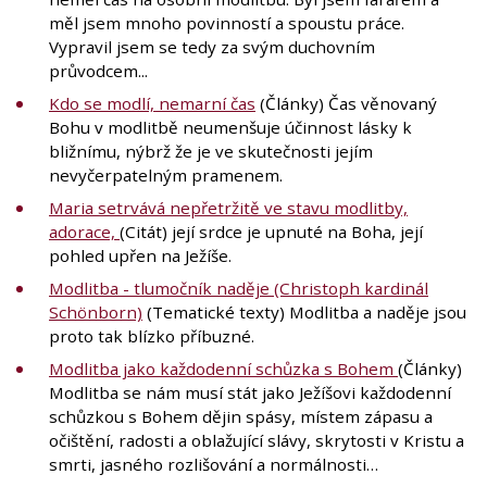
měl jsem mnoho povinností a spoustu práce.
Vypravil jsem se tedy za svým duchovním
průvodcem...
Kdo se modlí, nemarní čas
(Články) Čas věnovaný
Bohu v modlitbě neumenšuje účinnost lásky k
bližnímu, nýbrž že je ve skutečnosti jejím
nevyčerpatelným pramenem.
Maria setrvává nepřetržitě ve stavu modlitby,
adorace,
(Citát) její srdce je upnuté na Boha, její
pohled upřen na Ježíše.
Modlitba - tlumočník naděje (Christoph kardinál
Schönborn)
(Tematické texty) Modlitba a naděje jsou
proto tak blízko příbuzné.
Modlitba jako každodenní schůzka s Bohem
(Články)
Modlitba se nám musí stát jako Ježíšovi každodenní
schůzkou s Bohem dějin spásy, místem zápasu a
očištění, radosti a oblažující slávy, skrytosti v Kristu a
smrti, jasného rozlišování a normálnosti…