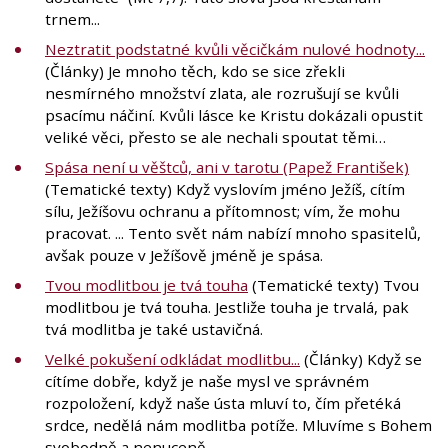
trnem...
Neztratit podstatné kvůli věcičkám nulové hodnoty...
(Články) Je mnoho těch, kdo se sice zřekli
nesmírného množství zlata, ale rozrušují se kvůli
psacímu náčiní. Kvůli lásce ke Kristu dokázali opustit
veliké věci, přesto se ale nechali spoutat těmi…
Spása není u věštců, ani v tarotu (Papež František)
(Tematické texty) Když vyslovím jméno Ježíš, cítím
sílu, Ježíšovu ochranu a přítomnost; vím, že mohu
pracovat. ... Tento svět nám nabízí mnoho spasitelů,
avšak pouze v Ježíšově jméně je spása.
Tvou modlitbou je tvá touha
(Tematické texty) Tvou
modlitbou je tvá touha. Jestliže touha je trvalá, pak
tvá modlitba je také ustavičná.
Velké pokušení odkládat modlitbu...
(Články) Když se
cítíme dobře, když je naše mysl ve správném
rozpoložení, když naše ústa mluví to, čím přetéká
srdce, nedělá nám modlitba potíže. Mluvíme s Bohem
svobodně a nenuceně.