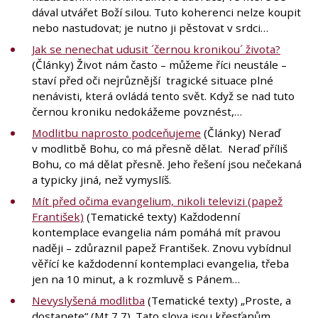
dával utvářet Boží silou. Tuto koherenci nelze koupit
nebo nastudovat; je nutno ji pěstovat v srdci…
Jak se nenechat udusit ´černou kronikou´ života?
(Články) Život nám často – můžeme říci neustále –
staví před oči nejrůznější tragické situace plné
nenávisti, která ovládá tento svět. Když se nad tuto
černou kroniku nedokážeme povznést,…
Modlitbu naprosto podceňujeme
(Články) Neraď
v modlitbě Bohu, co má přesně dělat. Neraď příliš
Bohu, co má dělat přesně. Jeho řešení jsou nečekaná
a typicky jiná, než vymyslíš.
Mít před očima evangelium, nikoli televizi (papež
František)
(Tematické texty) Každodenní
kontemplace evangelia nám pomáhá mít pravou
naději – zdůraznil papež František. Znovu vybídnul
věřící ke každodenní kontemplaci evangelia, třeba
jen na 10 minut, a k rozmluvě s Pánem…
Nevyslyšená modlitba
(Tematické texty) „Proste, a
dostanete“ (Mt 7,7). Tato slova jsou křesťanům