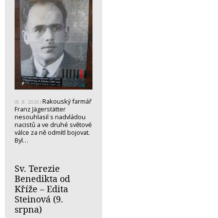
Rakouský farmář
(8. 8. 2026)
Franz Jägerstätter
nesouhlasil s nadvládou
nacistů a ve druhé světové
válce za ně odmítl bojovat.
Byl…
Sv. Terezie
Benedikta od
Kříže – Edita
Steinová (9.
srpna)