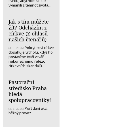
světlu, abychom se tak
vymanili z temnot života…
Jak s tím můžete
žít? Odcházím z
církve (Z ohlasů
našich čtenářů)
Pokrytectví církve
(4. 8. 2026)
dosahuje vrcholu, když ho
postavíme tváří v tvář
nekonečnému řetězci
církevních skandálů.
Pastorační
středisko Praha
hledá
spolupracovníky!
Pořádání akcí,
(3. 8. 2026)
běžný provoz.