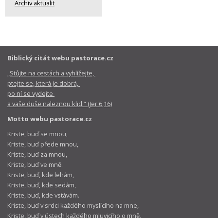
Archiv aktualit
Biblický citát webu pastorace.cz
„Stůjte na cestách a vyhlížejte,
ptejte se, která je dobrá,
po ní se vydejte
a vaše duše naleznou klid.“ (Jer 6,16)
Motto webu pastorace.cz
Kriste, buď se mnou,
Kriste, buď přede mnou,
Kriste, buď za mnou,
Kriste, buď ve mně.
Kriste, buď, kde lehám,
Kriste, buď, kde sedám,
Kriste, buď, kde vstávám.
Kriste, buď v srdci každého myslícího na mne,
Kriste, buď v ústech každého mluvicího o mně,