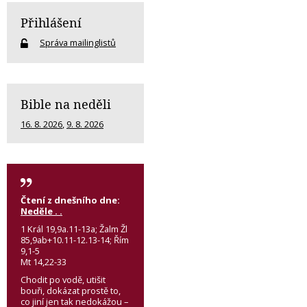
Přihlášení
Správa mailinglistů
Bible na neděli
16. 8. 2026
,
9. 8. 2026
Čtení z dnešního dne:
Neděle . .
1 Král 19,9a.11-13a; Žalm Žl
85,9ab+10.11-12.13-14; Řím
9,1-5
Mt 14,22-33
Chodit po vodě, utišit
bouři, dokázat prostě to,
co jiní jen tak nedokážou –