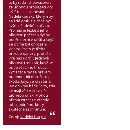
to by řada lidí považovala
za účinnou propagaci víry.
Ježíš to ale tak nevidí.
Nedělá kousky, kterým by
se lidé divili, ale chce být
svým učedníkům blízko.
Pro nás je těžké s jeho
blízkostí počítat, když se
bouře nechce utišit a když
se cítíme být ohroženi
vlnami. Proto je třeba
prosit o dar víry, protože
víra nás udrží v Ježíšově
blízkosti i tenkrát, když se
bude všechno hroutit,
kymácet a my se právem
budeme cítit ohroženi. Je
škoda, když se křesťané
jen do krve hádají o to, zda
se mají věci v církvi dělat
tak nebo onak. Mohou
přitom ztratit ze zřetele
toho jediného, který
skutečně zachraňuje.
Zdroj:
Nedělní liturgie