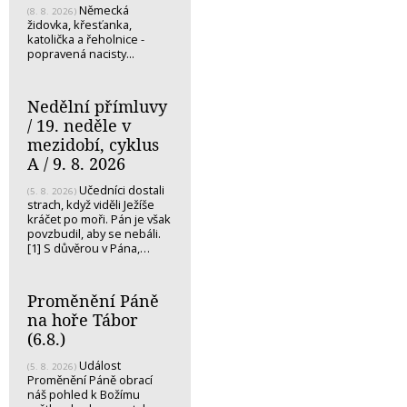
Německá
(8. 8. 2026)
židovka, křesťanka,
katolička a řeholnice -
popravená nacisty...
Nedělní přímluvy
/ 19. neděle v
mezidobí, cyklus
A / 9. 8. 2026
Učedníci dostali
(5. 8. 2026)
strach, když viděli Ježíše
kráčet po moři. Pán je však
povzbudil, aby se nebáli.
[1] S důvěrou v Pána,…
Proměnění Páně
na hoře Tábor
(6.8.)
Událost
(5. 8. 2026)
Proměnění Páně obrací
náš pohled k Božímu