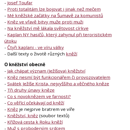
-
Josef Toufar
-
Proti totalitám lze bojovat i jinak než mečem
-
Mé kněžské začátky na Šumavě za komunistů
-
Kněz ve vřavě bitvy muže proti muži
-
Na kněžství mě lákala světovost církve
-
Kaplan NY hasičů, který zahynul při teroristickém
útoku
-
Čtyři kaplani - ve víru války
- Další texty o životě různých
kněží
O kněžství obecně
-
Jak chápat význam (Ježíšova) kněžství
-
Kněz nesmí být funkcionářem či provozovatelem
-
Svátek Ježíše Krista, nejvyššího a věčného kněze
-
Tři druhy únavy kněze
-
Co s novoknězem ve farnosti?
-
Co věřící očekávají od kněží
-
Kněz
je nejprve bratrem ve víře
-
Kněžství, kněz
(soubor textů)
-
Křížová cesta k Roku kněží
-
Muž s probodeným srdcem