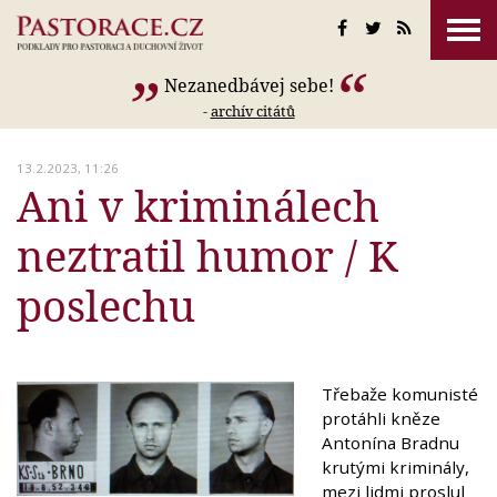
Nezanedbávej sebe!
-
archív citátů
13.2.2023, 11:26
Ani v kriminálech
neztratil humor / K
poslechu
Třebaže komunisté
protáhli kněze
Antonína Bradnu
krutými kriminály,
mezi lidmi proslul