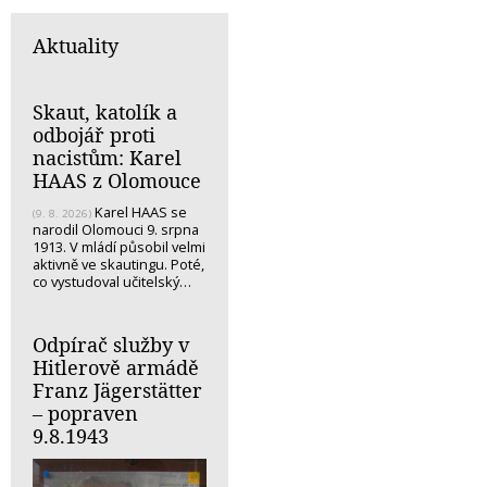
Aktuality
Skaut, katolík a
odbojář proti
nacistům: Karel
HAAS z Olomouce
Karel HAAS se
(9. 8. 2026)
narodil Olomouci 9. srpna
1913. V mládí působil velmi
aktivně ve skautingu. Poté,
co vystudoval učitelský…
Odpírač služby v
Hitlerově armádě
Franz Jägerstätter
– popraven
9.8.1943