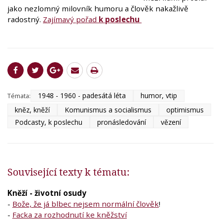
jako nezlomný milovník humoru a člověk nakažlivě
radostný.
Zajímavý pořad
k poslechu
1948 - 1960 - padesátá léta
humor, vtip
Témata:
kněz, kněží
Komunismus a socialismus
optimismus
Podcasty, k poslechu
pronásledování
vězení
Související texty k tématu:
Kněží - životní osudy
-
Bože, že já blbec nejsem normální člověk
!
-
Facka za rozhodnutí ke kněžství