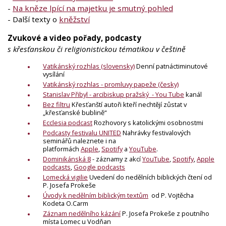
-
Na kněze lpící na majetku je smutný pohled
- Další texty o
kněžství
Zvukové a video pořady, podcasty
s křesťanskou či religionistickou tématikou v češtině
Vatikánský rozhlas
(slovensky)
Denní patnáctiminutové
vysílání
Vatikánský rozhlas - promluvy papeže (česky)
Stanislav Přibyl - arcibiskup pražský - You Tube
kanál
Bez filtru
Křesťanští autoři kteří nechtějí zůstat v
„křesťanské bublině“
Ecclesia podcast
Rozhovory s katolickými osobnostmi
Podcasty festivalu UNITED
Nahrávky festivalových
seminářů naleznete i na
platformách
Apple
,
Spotify
a
YouTube
.
Dominikánská 8
- záznamy z akcí
YouTube
,
Spotify
,
Apple
podcasts
,
Google podcasts
Lomecká vigilie
Uvedení do nedělních biblických čtení od
P. Josefa Prokeše
Úvody k nedělním biblickým textům
od P. Vojtěcha
Kodeta O.Carm
Záznam nedělního kázání
P. Josefa Prokeše z poutního
místa Lomec u Vodňan