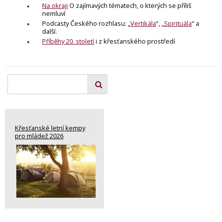
Na okraji
O zajímavých tématech, o kterých se příliš
nemluví
Podcasty Českého rozhlasu: „
Vertikála
“, „
Spirituála
“ a
další.
Příběhy 20. století
i z křesťanského prostředí
Křesťanské letní kempy
pro mládež 2026