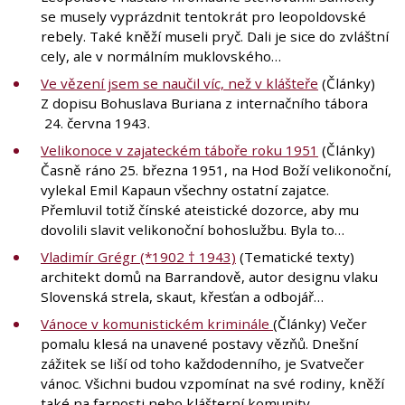
se musely vyprázdnit tentokrát pro leopoldovské
rebely. Také kněží museli pryč. Dali je sice do zvláštní
cely, ale v normálním muklovského…
Ve vězení jsem se naučil víc, než v klášteře
(Články)
Z dopisu Bohuslava Buriana z internačního tábora
24. června 1943.
Velikonoce v zajateckém táboře roku 1951
(Články)
Časně ráno 25. března 1951, na Hod Boží velikonoční,
vylekal Emil Kapaun všechny ostatní zajatce.
Přemluvil totiž čínské ateistické dozorce, aby mu
dovolili slavit velikonoční bohoslužbu. Byla to…
Vladimír Grégr (*1902 † 1943)
(Tematické texty)
architekt domů na Barrandově, autor designu vlaku
Slovenská strela, skaut, křesťan a odbojář…
Vánoce v komunistickém kriminále
(Články) Večer
pomalu klesá na unavené postavy vězňů. Dnešní
zážitek se liší od toho každodenního, je Svatvečer
vánoc. Všichni budou vzpomínat na své rodiny, kněží
také na farnosti nebo klášterní komunity,…