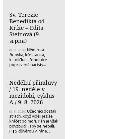
Sv. Terezie
Benedikta od
Kříže – Edita
Steinová (9.
srpna)
Německá
(8. 8. 2026)
židovka, křesťanka,
katolička a řeholnice -
popravená nacisty...
Nedělní přímluvy
/ 19. neděle v
mezidobí, cyklus
A / 9. 8. 2026
Učedníci dostali
(5. 8. 2026)
strach, když viděli Ježíše
kráčet po moři. Pán je však
povzbudil, aby se nebáli.
[1] S důvěrou v Pána,…