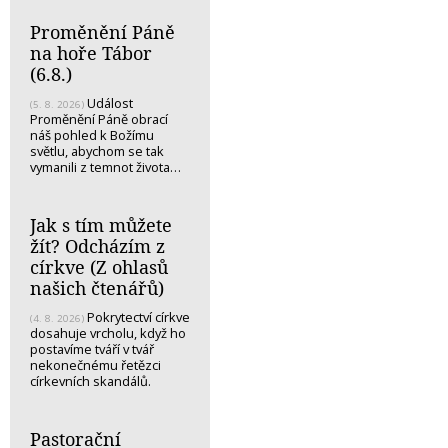
Proměnění Páně
na hoře Tábor
(6.8.)
Událost
(5. 8. 2026)
Proměnění Páně obrací
náš pohled k Božímu
světlu, abychom se tak
vymanili z temnot života…
Jak s tím můžete
žít? Odcházím z
církve (Z ohlasů
našich čtenářů)
Pokrytectví církve
(4. 8. 2026)
dosahuje vrcholu, když ho
postavíme tváří v tvář
nekonečnému řetězci
církevních skandálů.
Pastorační