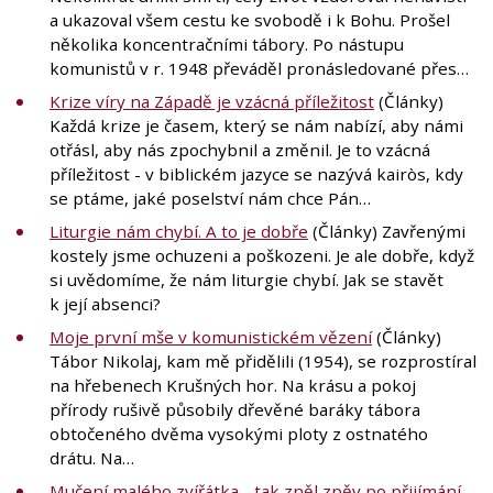
a ukazoval všem cestu ke svobodě i k Bohu. Prošel
několika koncentračními tábory. Po nástupu
komunistů v r. 1948 převáděl pronásledované přes…
Krize víry na Západě je vzácná příležitost
(Články)
Každá krize je časem, který se nám nabízí, aby námi
otřásl, aby nás zpochybnil a změnil. Je to vzácná
příležitost - v biblickém jazyce se nazývá kairòs, kdy
se ptáme, jaké poselství nám chce Pán…
Liturgie nám chybí. A to je dobře
(Články) Zavřenými
kostely jsme ochuzeni a poškozeni. Je ale dobře, když
si uvědomíme, že nám liturgie chybí. Jak se stavět
k její absenci?
Moje první mše v komunistickém vězení
(Články)
Tábor Nikolaj, kam mě přidělili (1954), se rozprostíral
na hřebenech Krušných hor. Na krásu a pokoj
přírody rušivě působily dřevěné baráky tábora
obtočeného dvěma vysokými ploty z ostnatého
drátu. Na…
Mučení malého zvířátka - tak zněl zpěv po přijímání