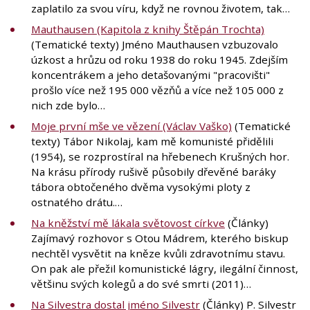
zaplatilo za svou víru, když ne rovnou životem, tak…
Mauthausen (Kapitola z knihy Štěpán Trochta)
(Tematické texty) Jméno Mauthausen vzbuzovalo
úzkost a hrůzu od roku 1938 do roku 1945. Zdejším
koncentrákem a jeho detašovanými "pracovišti"
prošlo více než 195 000 vězňů a více než 105 000 z
nich zde bylo…
Moje první mše ve vězení (Václav Vaško)
(Tematické
texty) Tábor Nikolaj, kam mě komunisté přidělili
(1954), se rozprostíral na hřebenech Krušných hor.
Na krásu přírody rušivě působily dřevěné baráky
tábora obtočeného dvěma vysokými ploty z
ostnatého drátu.…
Na kněžství mě lákala světovost církve
(Články)
Zajímavý rozhovor s Otou Mádrem, kterého biskup
nechtěl vysvětit na kněze kvůli zdravotnímu stavu.
On pak ale přežil komunistické lágry, ilegální činnost,
většinu svých kolegů a do své smrti (2011)…
Na Silvestra dostal jméno Silvestr
(Články) P. Silvestr