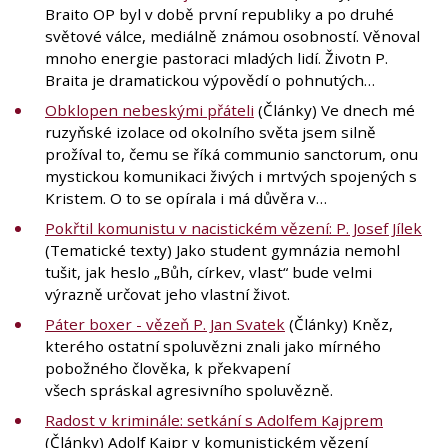
Braito OP byl v době první republiky a po druhé
světové válce, mediálně známou osobností. Věnoval
mnoho energie pastoraci mladých lidí. Životn P.
Braita je dramatickou výpovědí o pohnutých…
Obklopen nebeskými přáteli
(Články) Ve dnech mé
ruzyňské izolace od okolního světa jsem silně
prožíval to, čemu se říká communio sanctorum, onu
mystickou komunikaci živých i mrtvých spojených s
Kristem. O to se opírala i má důvěra v…
Pokřtil komunistu v nacistickém vězení: P. Josef Jílek
(Tematické texty) Jako student gymnázia nemohl
tušit, jak heslo „Bůh, církev, vlast“ bude velmi
výrazně určovat jeho vlastní život.
Páter boxer - vězeň P. Jan Svatek
(Články)
Kněz,
kterého ostatní spoluvězni znali jako mírného
pobožného člověka, k překvapení
všech spráskal agresivního spoluvězně.
Radost v kriminále: setkání s Adolfem Kajprem
(Články) Adolf Kajpr v komunistickém vězení