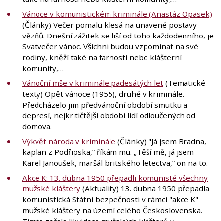
Vánoce v komunistickém kriminále (Anastáz Opasek)
(Články) Večer pomalu klesá na unavené postavy
vězňů. Dnešní zážitek se liší od toho každodenního, je
Svatvečer vánoc. Všichni budou vzpomínat na své
rodiny, kněží také na farnosti nebo klášterní
komunity,…
Vánoční mše v kriminále padesátých let
(Tematické
texty) Opět vánoce (1955), druhé v kriminále.
Předcházelo jim předvánoční období smutku a
depresí, nejkritičtější období lidí odloučených od
domova.
Výkvět národa v kriminále
(Články) "Já jsem Bradna,
kaplan z Podřipska,” říkám mu. „Těší mě, já jsem
Karel Janoušek, maršál britského letectva,” on na to.
Akce K: 13. dubna 1950 přepadli komunisté všechny
mužské kláštery
(Aktuality) 13. dubna 1950 přepadla
komunistická Státní bezpečnosti v rámci "akce K"
mužské kláštery na území celého Československa.
Tímto začala likvidace mužských klášterů v