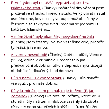
První týden byl nejtěžší - vypráví zajatec tzv.
Islámského státu
(Články) Počáteční dny vězení jsem
prožíval ve strachu, hněvu a studu. Velký obrat nastal
osmého dne, kdy do cely vstoupil muž oblečený v
černém a se zakrytou tváří. Podobal se jednomu z
katů tzv. Islámského…
V mém životě byly okamžiky nevýslovného žalu
(Články) Jsem šťastný i ve své vězeňské cele, protože
ty, Ježíši, jsi se mnou.
Advent v nesvobodě
(Články) Opět se blížily Vánoce
(1955), druhé v kriminále. Předcházelo jim
předvánoční období smutku a depresí, nejkritičtější
období lidí odloučených od domova.
Bůh s námi ... i v koncentráku
(Články) Bůh dokáže
vše využít pro naše dobro...
Díky kriminálu jsem poznal, co je to život (P. Jan
Zemánek)
(Články) Dva totalitní režimy, které ve 20.
století ničily naši zemi, hluboce zasáhly i do života
církve. Mnoho statečných kněží i laiků, mužů i žen