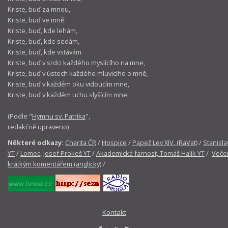
Kriste, buď za mnou,
Kriste, buď ve mně.
Kriste, buď, kde lehám,
Kriste, buď, kde sedám,
Kriste, buď, kde vstávám.
Kriste, buď v srdci každého myslícího na mne,
Kriste, buď v ústech každého mluvicího o mně,
Kriste, buď v každém oku vidoucím mne,
Kriste, buď v každém uchu slyšícím mne.
(Podle "
Hymnu sv. Patrika
",
redakčně upraveno)
Některé odkazy:
Charita ČR
/
Hospice
/
Papež Lev XIV. (RaVat)
/
Stanisla
YT
/
Lomec, Josef Prokeš YT
/
Akademická farnost, Tomáš Halík YT
/
Večer
krátkým komentářem (anglicky)
/
Kontakt