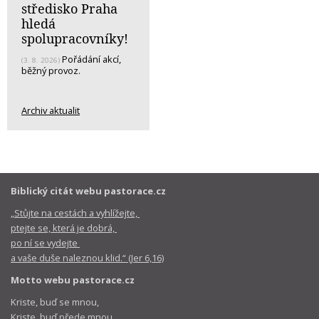
středisko Praha
hledá
spolupracovníky!
Pořádání akcí,
(3. 8. 2026)
běžný provoz.
Archiv aktualit
Biblický citát webu pastorace.cz
„Stůjte na cestách a vyhlížejte,
ptejte se, která je dobrá,
po ní se vydejte
a vaše duše naleznou klid.“ (Jer 6,16)
Motto webu pastorace.cz
Kriste, buď se mnou,
Kriste, buď přede mnou,