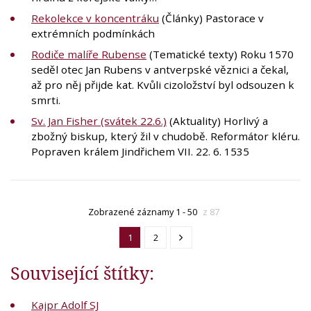
Rekolekce v koncentráku
(Články) Pastorace v
extrémních podmínkách
Rodiče malíře Rubense
(Tematické texty) Roku 1570
seděl otec Jan Rubens v antverpské věznici a čekal,
až pro něj přijde kat. Kvůli cizoložství byl odsouzen k
smrti.
Sv. Jan Fisher (svátek 22.6.)
(Aktuality) Horlivý a
zbožný biskup, který žil v chudobě. Reformátor kléru.
Popraven králem Jindřichem VII. 22. 6. 1535
Zobrazené záznamy 1 - 50
z 87
1
2
Související štítky:
Kajpr Adolf SJ