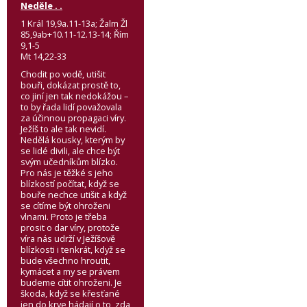
Neděle . .
1 Král 19,9a.11-13a; Žalm Žl
85,9ab+10.11-12.13-14; Řím
9,1-5
Mt 14,22-33
Chodit po vodě, utišit
bouři, dokázat prostě to,
co jiní jen tak nedokážou –
to by řada lidí považovala
za účinnou propagaci víry.
Ježíš to ale tak nevidí.
Nedělá kousky, kterým by
se lidé divili, ale chce být
svým učedníkům blízko.
Pro nás je těžké s jeho
blízkostí počítat, když se
bouře nechce utišit a když
se cítíme být ohroženi
vlnami. Proto je třeba
prosit o dar víry, protože
víra nás udrží v Ježíšově
blízkosti i tenkrát, když se
bude všechno hroutit,
kymácet a my se právem
budeme cítit ohroženi. Je
škoda, když se křesťané
jen do krve hádají o to, zda