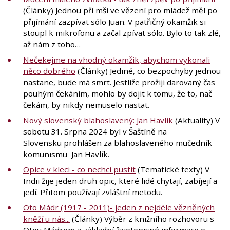
(Články) Jednou při mši ve vězení pro mládež měl po
přijímání zazpívat sólo Juan. V patřičný okamžik si
stoupl k mikrofonu a začal zpívat sólo. Bylo to tak zlé,
až nám z toho…
Nečekejme na vhodný okamžik, abychom vykonali
něco dobrého
(Články) Jediné, co bezpochyby jednou
nastane, bude má smrt. Jestliže prožiji darovaný čas
pouhým čekáním, mohlo by dojit k tomu, že to, nač
čekám, by nikdy nemuselo nastat.
Nový slovenský blahoslavený: Jan Havlík
(Aktuality) V
sobotu 31. Srpna 2024 byl v Šaštíně na
Slovensku prohlášen za blahoslaveného mučedník
komunismu Jan Havlík.
Opice v kleci - co nechci pustit
(Tematické texty) V
Indii žije jeden druh opic, které lidé chytají, zabíjejí a
jedí. Přitom používají zvláštní metodu.
Oto Mádr (1917 - 2011)- jeden z nejdéle vězněných
kněží u nás...
(Články) Výběr z knižního rozhovoru s
Otou Mádrem a základní životopisné informace o