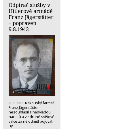
Odpírač služby v
Hitlerově armádě
Franz Jägerstätter
– popraven
9.8.1943
Rakouský farmář
(8. 8. 2026)
Franz Jägerstätter
nesouhlasil s nadvládou
nacistů a ve druhé světové
válce za ně odmítl bojovat.
Byl…