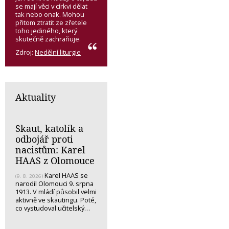
se mají věci v církvi dělat
tak nebo onak. Mohou
přitom ztratit ze zřetele
toho jediného, který
skutečně zachraňuje.
Zdroj:
Nedělní liturgie
Aktuality
Skaut, katolík a
odbojář proti
nacistům: Karel
HAAS z Olomouce
Karel HAAS se
(9. 8. 2026)
narodil Olomouci 9. srpna
1913. V mládí působil velmi
aktivně ve skautingu. Poté,
co vystudoval učitelský…