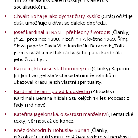
socialistickém…
Chválit Boha je jako dýchat čistý kyslík:
(Citát) očišťuje
duši, umožňuje ti dívat se daleko dopředu,
Josef kardinál BERAN – přehledný životopis
(Články)
(* 29. prosince 1888, Plzeň; † 17. května 1969, Řím).
Slova papeže Pavla VI. o kardinálu Beranovi: „Tolik
jsem si vážil a měl tak rád vašeho pana kardinála:
jeho život byl…
Kapucín, který se stal boromejkou
(Články) Kapucín
Jiří Jan Evangelista Vícha ostatním řeholníkům
ukazoval krásu jejich vlastní spirituality.
Kardinál Beran - pořad k poslechu
(Aktuality)
Kardinála Berana hlídala StB celých 14 let. Podcast z
řady Hrdinové.
Kateřina Jagelonská, o svátosti manželství
(Tematické
texty) Věrnost až do konce.
Kněz dobrodruh: Bohuslav Burian
(Články)
Několikrát unikl smrti, celý život vzdoroval nenávisti