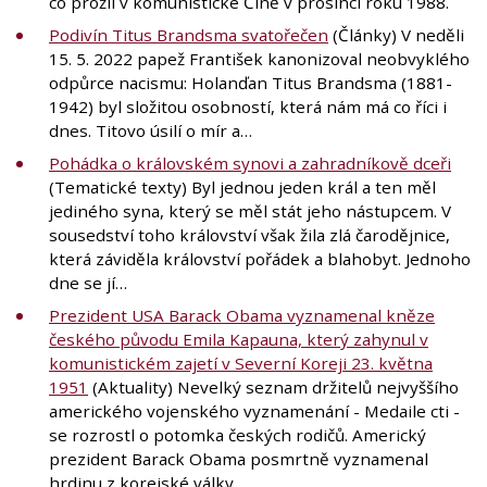
co prožil v komunistické Číně v prosinci roku 1988.
Podivín Titus Brandsma svatořečen
(Články) V neděli
15. 5. 2022 papež František kanonizoval neobvyklého
odpůrce nacismu: Holanďan Titus Brandsma (1881-
1942) byl složitou osobností, která nám má co říci i
dnes. Titovo úsilí o mír a…
Pohádka o královském synovi a zahradníkově dceři
(Tematické texty) Byl jednou jeden král a ten měl
jediného syna, který se měl stát jeho nástupcem. V
sousedství toho království však žila zlá čarodějnice,
která záviděla království pořádek a blahobyt. Jednoho
dne se jí…
Prezident USA Barack Obama vyznamenal kněze
českého původu Emila Kapauna, který zahynul v
komunistickém zajetí v Severní Koreji 23. května
1951
(Aktuality) Nevelký seznam držitelů nejvyššího
amerického vojenského vyznamenání - Medaile cti -
se rozrostl o potomka českých rodičů. Americký
prezident Barack Obama posmrtně vyznamenal
hrdinu z korejské války…