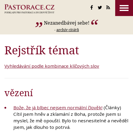
Nezanedbávej sebe!
-
archív citátů
Rejstřík témat
Vyhledávání podle kombinace klíčových slov
vězení
Bože, že já blbec nejsem normální člověk!
(Články)
Cítil jsem hněv a zklamání z Boha, protože jsem si
myslel, že mě opouští. Bylo to nesnesitelné a nevěděl
jsem, jak dlouho to potrvá.