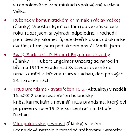
v Leopoldově ve vzpomínkách spoluvězně Václava
Vaško.
Růženec v komunistickém kriminále (Václav Vaško)
(Články) "Apoštolským" cestám (po vězeňské cele
roku 1953) jsem si vyhradil odpoledne. Prochodil
jsem desítky kilometrů, ode dveří k oknu, od okna ke
dveřím, občas jsem pod oknem postál. Modlil jsem…
Svatý ´Sudeťák´ - P. Hubert Engelmar Unzeitig
(Články) P. Hubert Engelmar Unzeitig se narodil 1.
března 1911 v Hradci nad Svitavou severně od
Brna. Zemřel 2. března 1945 v Dachau, den po svých
34. narozeninách.
Titus Brandsma - svatořečen 15.5.
(Aktuality) V neděli
15.5.2022 bude svatořečen holandský
kněz, karmelitán a novinář Titus Brandsma, který byl
popraven v roce 1942 v koncentračním táboře
Dachau.
V leopoldovské pevnosti
(Články) V celém
Leopoldově nastalo hromadné stěhovámí. Samotky