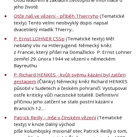
jeho životě.
Otče náš ve vězení - příběh Thierryho
(Tematické
texty) Tento velmi neobvyklý dopis napsal
dvacetiletý mladík Thierry...
P. Ernst LOHNER CSSp
(Tematické texty) Měl
neblahý vliv na Hitlerjugend. Německý kněz
z Francie, který přišel na Domažlicko P. Ernst Lohner
zemřel 29. února 1944 ve vězení v německém
Bayreuthu
P. Richard HENKES - kvůli svému kázání byl zatčen
gestapem
(Články) Německý kněz Richard HENKES
působil v Sudetech a českém pohraničí. Vystupoval
ostře kriticky vůči nacistické totalitě. Definitivní
příčinou jeho zatčení se stalo postní kázání v
Branicích 12.…
Patrick Reilly – mše v čínském vězení
(Tematické
texty) V knize Dálný východ
píše kolumbijský misionář otec Patrick Reilly o tom,