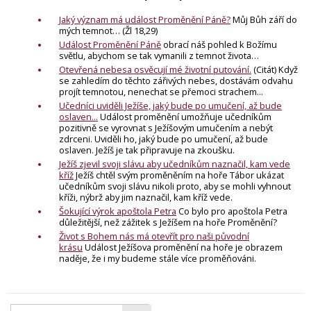
Jaký význam má událost Proměnění Páně?
Můj Bůh září do
mých temnot… (Žl 18,29)
Událost Proměnění Páně
obrací náš pohled k Božímu
světlu, abychom se tak vymanili z temnot života…
Otevřená nebesa osvěcují mé životní putování.
(Citát) Když
se zahledím do těchto zářivých nebes, dostávám odvahu
projít temnotou, nenechat se přemoci strachem...
Učedníci uviděli Ježíše, jaký bude po umučení, až bude
oslaven...
Událost proměnění umožňuje učedníkům
pozitivně se vyrovnat s Ježíšovým umučením a nebýt
zdrceni. Uviděli ho, jaký bude po umučení, až bude
oslaven. Ježíš je tak připravuje na zkoušku.
Ježíš zjevil svoji slávu aby učedníkům naznačil, kam vede
kříž
Ježíš chtěl svým proměněním na hoře Tábor ukázat
učedníkům svoji slávu nikoli proto, aby se mohli vyhnout
kříži, nýbrž aby jim naznačil, kam kříž vede.
Šokující výrok apoštola Petra
Co bylo pro apoštola Petra
důležitější, než zážitek s Ježíšem na hoře Proměnění?
Život s Bohem nás má otevřít pro naši původní
krásu
Událost Ježíšova proměnění na hoře je obrazem
naděje, že i my budeme stále více proměňováni.