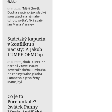
4.8.)
“Má-li člověk
(3. 8. 2026)
Ducha svatého, jak sladké
jsou všechna námahy
tohoto světa“, říká svatý
Jan Maria Vianney…
Sudetský kapucín
v konfliktu s
nacisty: P. Jakob
LUMPE OFMCap
Jakob LUMPE se
(2. 8. 2026)
narodil v rove 1900 v
severočeském Rumburku
do rodiny tkalce Jakoba
Lumpeho a jeho ženy
Marie, byl…
Co je to
Porciunkule?
(svátek Panny