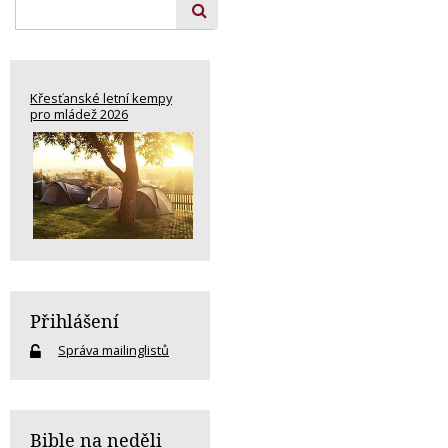
Křesťanské letní kempy
pro mládež 2026
Přihlášení
Správa mailinglistů
Bible na neděli