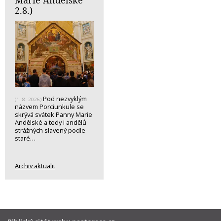
Marie Andělské
2.8.)
Pod nezvyklým
(1. 8. 2026)
názvem Porciunkule se
skrývá svátek Panny Marie
Andělské a tedy i andělů
strážných slavený podle
staré…
Archiv aktualit