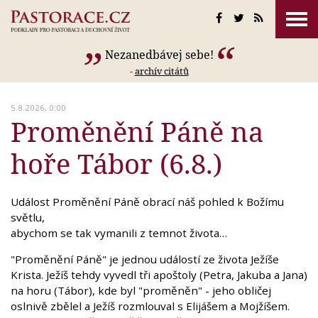
Nezanedbávej sebe!
-
archív citátů
5.8.2026, 0:00
Proměnění Páně na
hoře Tábor (6.8.)
Událost Proměnění Páně obrací náš pohled k Božímu
světlu,
abychom se tak vymanili z temnot života…
"Proměnění Páně" je jednou událostí ze života Ježíše
Krista. Ježíš tehdy vyvedl tři apoštoly (Petra, Jakuba a Jana)
na horu (Tábor), kde byl "proměněn" - jeho obličej
oslnivě zbělel a Ježíš rozmlouval s Elijášem a Mojžíšem.