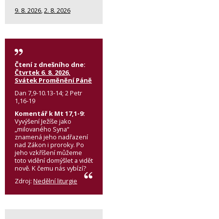
9. 8. 2026
,
2. 8. 2026
Čtení z dnešního dne:
Čtvrtek 6. 8. 2026,
Svátek Proměnění Páně
Dan 7,9-10.13-14; 2 Petr
1,16-19
Komentář k Mt 17,1-9:
Vyvýšení Ježíše jako
„milovaného Syna“
znamená jeho nadřazení
nad Zákon i proroky. Po
jeho vzkříšení můžeme
toto vidění domýšlet a vidět
nově. K čemu nás vybízí?
Zdroj:
Nedělní liturgie