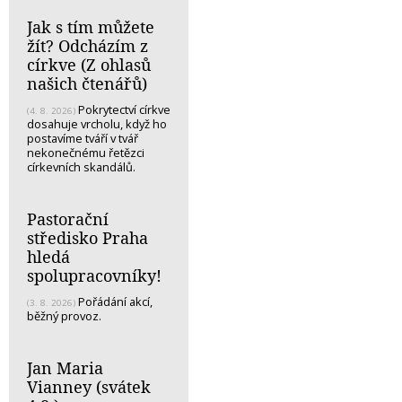
Jak s tím můžete
žít? Odcházím z
církve (Z ohlasů
našich čtenářů)
Pokrytectví církve
(4. 8. 2026)
dosahuje vrcholu, když ho
postavíme tváří v tvář
nekonečnému řetězci
církevních skandálů.
Pastorační
středisko Praha
hledá
spolupracovníky!
Pořádání akcí,
(3. 8. 2026)
běžný provoz.
Jan Maria
Vianney (svátek