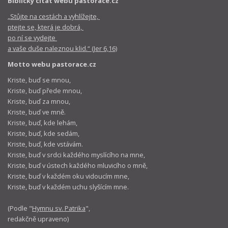
Biblický citát webu pastorace.cz
„Stůjte na cestách a vyhlížejte,
ptejte se, která je dobrá,
po ní se vydejte
a vaše duše naleznou klid.“ (Jer 6,16)
Motto webu pastorace.cz
Kriste, buď se mnou,
Kriste, buď přede mnou,
Kriste, buď za mnou,
Kriste, buď ve mně.
Kriste, buď, kde lehám,
Kriste, buď, kde sedám,
Kriste, buď, kde vstávám.
Kriste, buď v srdci každého myslícího na mne,
Kriste, buď v ústech každého mluvicího o mně,
Kriste, buď v každém oku vidoucím mne,
Kriste, buď v každém uchu slyšícím mne.
(Podle "
Hymnu sv. Patrika
",
redakčně upraveno)