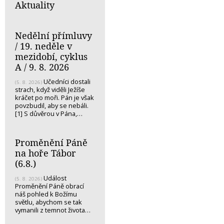
Aktuality
Nedělní přímluvy
/ 19. neděle v
mezidobí, cyklus
A / 9. 8. 2026
Učedníci dostali
(5. 8. 2026)
strach, když viděli Ježíše
kráčet po moři. Pán je však
povzbudil, aby se nebáli.
[1] S důvěrou v Pána,…
Proměnění Páně
na hoře Tábor
(6.8.)
Událost
(5. 8. 2026)
Proměnění Páně obrací
náš pohled k Božímu
světlu, abychom se tak
vymanili z temnot života…