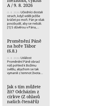
mezidobí, cyklus
A / 9. 8. 2026
Učedníci dostali
(5. 8. 2026)
strach, když viděli Ježíše
kráčet po moři. Pán je však
povzbudil, aby se nebáli.
[1] S důvěrou v Pána,…
Proměnění Páně
na hoře Tábor
(6.8.)
Událost
(5. 8. 2026)
Proměnění Páně obrací
náš pohled k Božímu
světlu, abychom se tak
vymanili z temnot života…
Jak s tím můžete
žít? Odcházím z
církve (Z ohlasů
našich čtenářů)