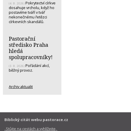
Pokrytectví církve
(4. 8. 2026)
dosahuje vrcholu, když ho
postavíme tváří v tvář
nekonečnému řetězci
církevních skandálů.
Pastorační
středisko Praha
hledá
spolupracovníky!
Pořádání akcí,
(3. 8. 2026)
běžný provoz.
Archiv aktualit
Biblický citát webu pastorace.cz
„Stůjte na cestách a vyhlížejte,