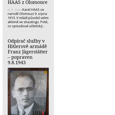
HAAS z Olomouce
Karel HAAS se
(9. 8. 2026)
narodil Olomouci 9. srpna
1913. V mládí působil velmi
aktivně ve skautingu. Poté,
co vystudoval učitelský…
Odpírač služby v
Hitlerově armádě
Franz Jägerstätter
– popraven
9.8.1943