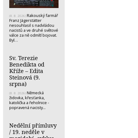
Rakouský farmář
(8. 8. 2026)
Franz Jägerstätter
nesouhlasil s nadvládou
nacistů a ve druhé světové
válce za ně odmítl bojovat.
Byl…
Sv. Terezie
Benedikta od
Kříže – Edita
Steinová (9.
srpna)
Německá
(8. 8. 2026)
židovka, křesťanka,
katolička a řeholnice -
popravená nacisty...
Nedělní přímluvy
/ 19. neděle v