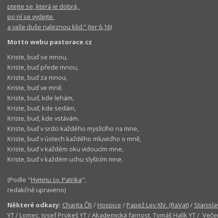
ptejte se, která je dobrá,
po ní se vydejte
a vaše duše naleznou klid.“ (Jer 6,16)
Motto webu pastorace.cz
Kriste, buď se mnou,
Kriste, buď přede mnou,
Kriste, buď za mnou,
Kriste, buď ve mně.
Kriste, buď, kde lehám,
Kriste, buď, kde sedám,
Kriste, buď, kde vstávám.
Kriste, buď v srdci každého myslícího na mne,
Kriste, buď v ústech každého mluvicího o mně,
Kriste, buď v každém oku vidoucím mne,
Kriste, buď v každém uchu slyšícím mne.
(Podle "
Hymnu sv. Patrika
",
redakčně upraveno)
Některé odkazy:
Charita ČR
/
Hospice
/
Papež Lev XIV. (RaVat)
/
Stanisla
YT
/
Lomec, Josef Prokeš YT
/
Akademická farnost, Tomáš Halík YT
/
Večer