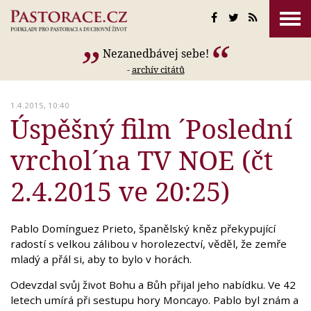
Nezanedbávej sebe!
-
archív citátů
1.4.2015, 10:40
Úspěšný film ´Poslední
vrchol´na TV NOE (čt
2.4.2015 ve 20:25)
Pablo Domínguez Prieto, španělský kněz překypující
radostí s velkou zálibou v horolezectví, věděl, že zemře
mladý a přál si, aby to bylo v horách.
Odevzdal svůj život Bohu a Bůh přijal jeho nabídku. Ve 42
letech umírá při sestupu hory Moncayo. Pablo byl znám a