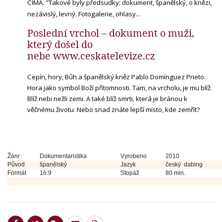
CIMA. "Takové byly předsudky: dokument, španělský, o knězi,
nezávislý, levný. Fotogalerie, ohlasy...
Poslední vrchol – dokument o muži,
který došel do
nebe
www.ceskatelevize.cz
Cepín, hory, Bůh a španělský kněz Pablo Domínguez Prieto.
Hora jako symbol Boží přítomnosti. Tam, na vrcholu, je mu blíž.
Blíž nebi nežli zemi. A také blíž smrti, která je bránou k
věčnému životu. Nebo snad znáte lepší místo, kde zemřít?
Žánr
Dokumentaristika
Vyrobeno
2010
Původ
španělský
Jazyk
český dabing
Formát
16:9
Stopáž
80 min.