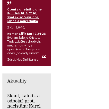
Čtení z dnešního dne:
Pondělí 10. 8. 2026,
Svátek sv. Vavřince,
jáhna a mučedníka
2 Kor 9,6-10;
Komentář k Jan 12,24-26:
Být tam, kde je Kristus.
Tedy zvláště v chudých,
mezi smutnými, s
opuštěnými. Tam jsou i
dnes „poklady církve“.
Zdroj:
Nedělní liturgie
Aktuality
Skaut, katolík a
odbojář proti
nacistům: Karel