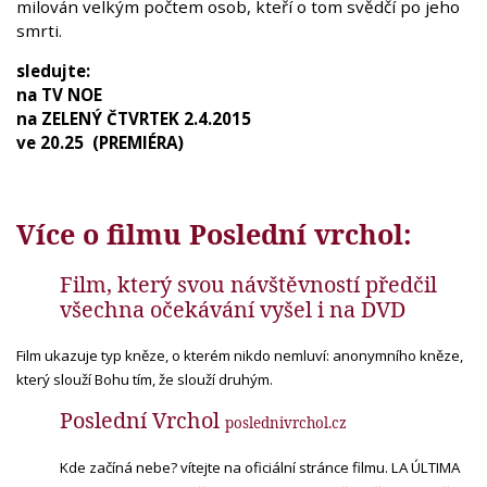
milován velkým počtem osob, kteří o tom svědčí po jeho
smrti.
sledujte:
na TV NOE
na ZELENÝ ČTVRTEK 2.4.2015
ve 20.25 (PREMIÉRA)
Více o filmu Poslední vrchol:
Film, který svou návštěvností předčil
všechna očekávání vyšel i na DVD
Film ukazuje typ kněze, o kterém nikdo nemluví: anonymního kněze,
který slouží Bohu tím, že slouží druhým.
Poslední Vrchol
posledni
vrchol
.cz
Kde začíná nebe? vítejte na oficiální stránce filmu. LA ÚLTIMA