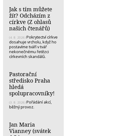
Jak s tím můžete
žít? Odcházím z
církve (Z ohlasů
našich čtenářů)
Pokrytectví církve
(4. 8. 2026)
dosahuje vrcholu, když ho
postavíme tváří v tvář
nekonečnému řetězci
církevních skandálů.
Pastorační
středisko Praha
hledá
spolupracovníky!
Pořádání akcí,
(3. 8. 2026)
běžný provoz.
Jan Maria
Vianney (svátek