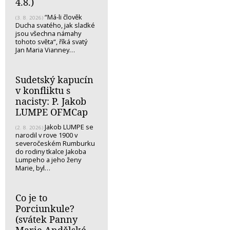
4.8.)
“Má-li člověk
(3. 8. 2026)
Ducha svatého, jak sladké
jsou všechna námahy
tohoto světa“, říká svatý
Jan Maria Vianney…
Sudetský kapucín
v konfliktu s
nacisty: P. Jakob
LUMPE OFMCap
Jakob LUMPE se
(2. 8. 2026)
narodil v rove 1900 v
severočeském Rumburku
do rodiny tkalce Jakoba
Lumpeho a jeho ženy
Marie, byl…
Co je to
Porciunkule?
(svátek Panny
Marie Andělské