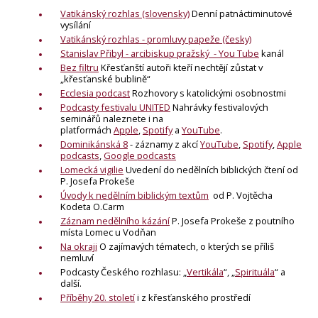
Vatikánský rozhlas
(slovensky)
Denní patnáctiminutové
vysílání
Vatikánský rozhlas - promluvy papeže (česky)
Stanislav Přibyl - arcibiskup pražský - You Tube
kanál
Bez filtru
Křesťanští autoři kteří nechtějí zůstat v
„křesťanské bublině“
Ecclesia podcast
Rozhovory s katolickými osobnostmi
Podcasty festivalu UNITED
Nahrávky festivalových
seminářů naleznete i na
platformách
Apple
,
Spotify
a
YouTube
.
Dominikánská 8
- záznamy z akcí
YouTube
,
Spotify
,
Apple
podcasts
,
Google podcasts
Lomecká vigilie
Uvedení do nedělních biblických čtení od
P. Josefa Prokeše
Úvody k nedělním biblickým textům
od P. Vojtěcha
Kodeta O.Carm
Záznam nedělního kázání
P. Josefa Prokeše z poutního
místa Lomec u Vodňan
Na okraji
O zajímavých tématech, o kterých se příliš
nemluví
Podcasty Českého rozhlasu: „
Vertikála
“, „
Spirituála
“ a
další.
Příběhy 20. století
i z křesťanského prostředí