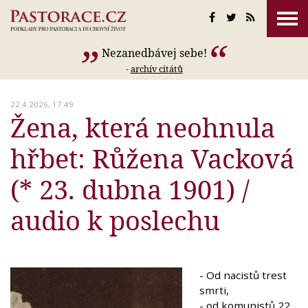
Nezanedbávej sebe!
-
archív citátů
22.4.2026, 17:49
Žena, která neohnula
hřbet: Růžena Vacková
(* 23. dubna 1901) /
audio k poslechu
- Od nacistů trest
smrti,
- od komunistů 22