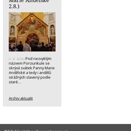
2.8.)
Pod nezvyklým
(1. 8. 2026)
názvem Porciunkule se
skrývá svátek Panny Marie
Andělské a tedy i andělů
strážných slavený podle
staré…
Archiv aktualit