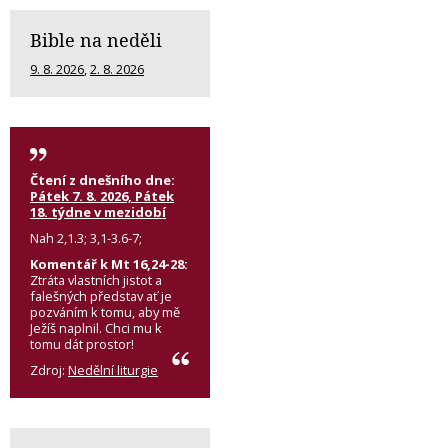
Bible na neděli
9. 8. 2026
,
2. 8. 2026
Čtení z dnešního dne:
Pátek 7. 8. 2026, Pátek
18. týdne v mezidobí
Nah 2,1.3; 3,1-3.6-7;
Komentář k Mt 16,24-28:
Ztráta vlastních jistot a
falešných představ ať je
pozváním k tomu, aby mě
Ježíš naplnil. Chci mu k
tomu dát prostor!
Zdroj:
Nedělní liturgie