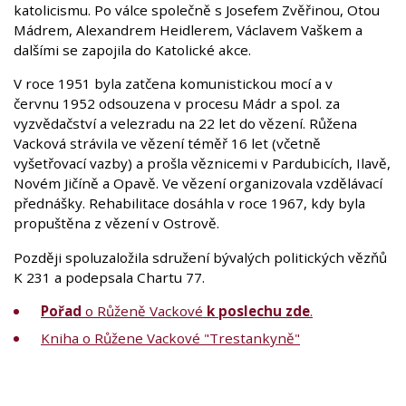
katolicismu. Po válce společně s Josefem Zvěřinou, Otou
Mádrem, Alexandrem Heidlerem, Václavem Vaškem a
dalšími se zapojila do Katolické akce.
V roce 1951 byla zatčena komunistickou mocí a v
červnu 1952 odsouzena v procesu Mádr a spol. za
vyzvědačství a velezradu na 22 let do vězení. Růžena
Vacková strávila ve vězení téměř 16 let (včetně
vyšetřovací vazby) a prošla věznicemi v Pardubicích, Ilavě,
Novém Jičíně a Opavě. Ve vězení organizovala vzdělávací
přednášky. Rehabilitace dosáhla v roce 1967, kdy byla
propuštěna z vězení v Ostrově.
Později spoluzaložila sdružení bývalých politických vězňů
K 231 a podepsala Chartu 77.
Pořad
o Růženě Vackové
k poslechu zde
.
Kniha o Růžene Vackové "Trestankyně"