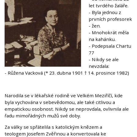
let tvrdého žaláře.
- Byla jednou z
prvních profesorek
- žen.
- Mnohokrát měla
na kahánku.
- Podepsala Chartu
77
- Nikdy se ale
nevzdala:
- Růžena Vacková (* 23. dubna 1901 † 14. prosince 1982)
Narodila se v lékařské rodině ve Velkém Meziříčí, kde
byla vychována v sebevědomou, ale také citlivou a
empatickou osobnost. Nikdy se neprovdala, ovlivnila ale
řadu mimořádných mužů své doby.
Za války se spřátelila s katolickým knězem a
teologem Josefem Zvěřinou a konvertovala ke