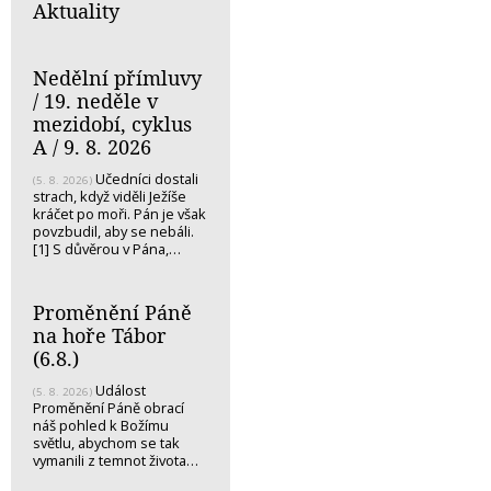
Aktuality
Nedělní přímluvy
/ 19. neděle v
mezidobí, cyklus
A / 9. 8. 2026
Učedníci dostali
(5. 8. 2026)
strach, když viděli Ježíše
kráčet po moři. Pán je však
povzbudil, aby se nebáli.
[1] S důvěrou v Pána,…
Proměnění Páně
na hoře Tábor
(6.8.)
Událost
(5. 8. 2026)
Proměnění Páně obrací
náš pohled k Božímu
světlu, abychom se tak
vymanili z temnot života…