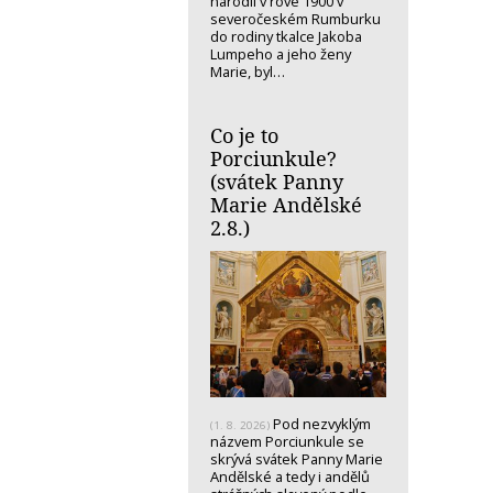
narodil v rove 1900 v
severočeském Rumburku
do rodiny tkalce Jakoba
Lumpeho a jeho ženy
Marie, byl…
Co je to
Porciunkule?
(svátek Panny
Marie Andělské
2.8.)
Pod nezvyklým
(1. 8. 2026)
názvem Porciunkule se
skrývá svátek Panny Marie
Andělské a tedy i andělů