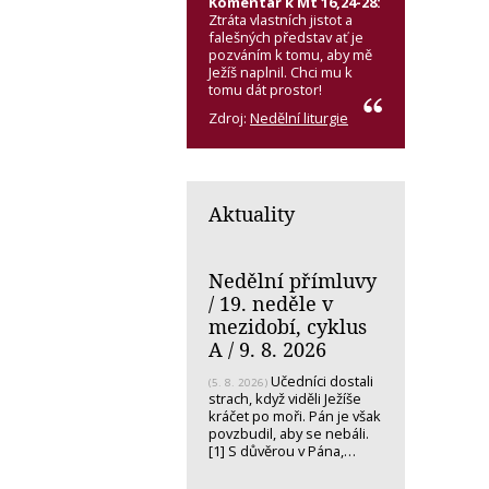
Komentář k Mt 16,24-28:
Ztráta vlastních jistot a
falešných představ ať je
pozváním k tomu, aby mě
Ježíš naplnil. Chci mu k
tomu dát prostor!
Zdroj:
Nedělní liturgie
Aktuality
Nedělní přímluvy
/ 19. neděle v
mezidobí, cyklus
A / 9. 8. 2026
Učedníci dostali
(5. 8. 2026)
strach, když viděli Ježíše
kráčet po moři. Pán je však
povzbudil, aby se nebáli.
[1] S důvěrou v Pána,…