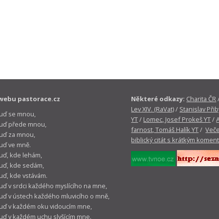
webu pastorace.cz
Některé odkazy:
Charita ČR
Lev XIV. (RaVat)
/
Stanislav Přib
buď se mnou,
YT
/
Lomec, Josef Prokeš YT
/
 buď přede mnou,
farnost, Tomáš Halík YT
/
Veče
buď za mnou,
biblický citát s krátkým komen
buď ve mně.
buď, kde lehám,
buď, kde sedám,
buď, kde vstávám.
buď v srdci každého myslícího na mne,
buď v ústech každého mluvicího o mně,
buď v každém oku vidoucím mne,
buď v každém uchu slyšícím mne.