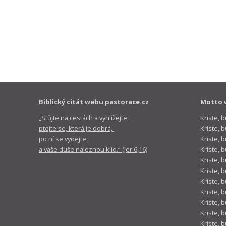
Biblický citát webu pastorace.cz
Motto 
„Stůjte na cestách a vyhlížejte,
Kriste, 
ptejte se, která je dobrá,
Kriste,
po ní se vydejte
Kriste, 
a vaše duše naleznou klid.“ (Jer 6,16)
Kriste, 
Kriste, 
Kriste, 
Kriste, 
Kriste, 
Kriste, 
Kriste, 
Kriste, 