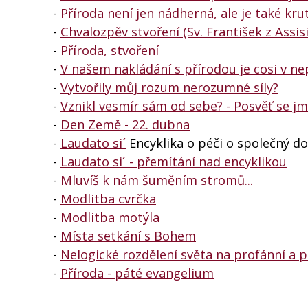
-
Příroda není jen nádherná, ale je také kru
-
Chvalozpěv stvoření (Sv. František z Assisi
-
Příroda, stvoření
-
V našem nakládání s přírodou je cosi v ne
-
Vytvořily můj rozum nerozumné síly?
-
Vznikl vesmír sám od sebe? - Posvěť se j
-
Den Země - 22. dubna
-
Laudato si´
Encyklika o péči o společný 
-
Laudato si´ - přemítání nad encyklikou
-
Mluvíš k nám šuměním stromů...
-
Modlitba cvrčka
-
Modlitba motýla
-
Místa setkání s Bohem
-
Nelogické rozdělení světa na profánní a 
-
Příroda - páté evangelium