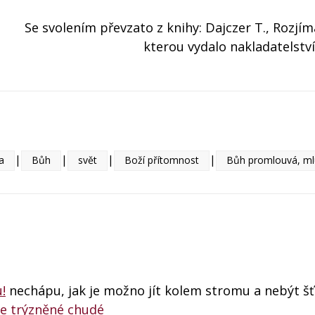
Se svolením převzato z knihy: Dajczer T., Rozjímá
kterou vydalo nakladatelstv
|
|
|
|
a
Bůh
svět
Boží přítomnost
Bůh promlouvá, ml
!
nechápu, jak je možno jít kolem stromu a nebýt š
ce trýzněné chudé