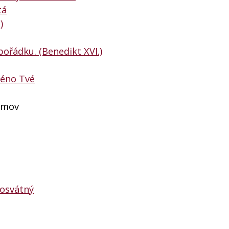
tá
)
pořádku. (Benedikt XVI.)
méno Tvé
domov
posvátný