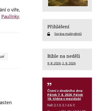
ní o víře,
í
Paulínky
.
Přihlášení
Správa mailinglistů
Bible na neděli
uví
9. 8. 2026
,
2. 8. 2026
Čtení z dnešního dne:
Pátek 7. 8. 2026, Pátek
18. týdne v mezidobí
ťasten
Nah 2,1.3; 3,1-3.6-7;