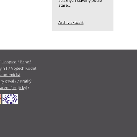
strážných slavený podle
staré…
Archiv aktualit
/
Hospice
/
Papež
yl YT
/
Vojtěch Kodet
Akademická
ry chval
/ /
Krátký
tářem (anglicky)
/