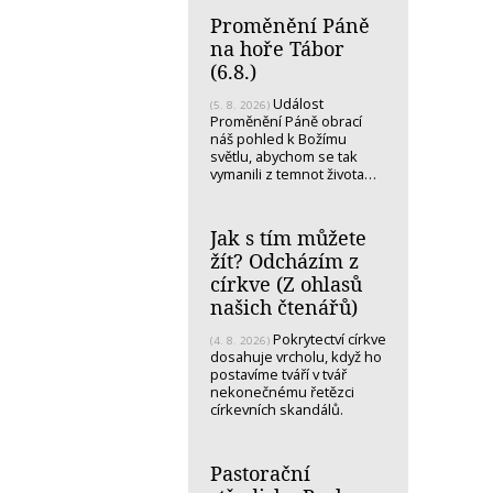
Proměnění Páně
na hoře Tábor
(6.8.)
Událost
(5. 8. 2026)
Proměnění Páně obrací
náš pohled k Božímu
světlu, abychom se tak
vymanili z temnot života…
Jak s tím můžete
žít? Odcházím z
církve (Z ohlasů
našich čtenářů)
Pokrytectví církve
(4. 8. 2026)
dosahuje vrcholu, když ho
postavíme tváří v tvář
nekonečnému řetězci
církevních skandálů.
Pastorační