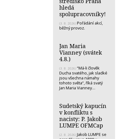
středisko Praha
hledá
spolupracovníky!
Pořádání akcí,
(3. 8. 2026)
běžný provoz.
Jan Maria
Vianney (svátek
4.8.)
“Má-li člověk
(3. 8. 2026)
Ducha svatého, jak sladké
jsou všechna námahy
tohoto světa“, říká svatý
Jan Maria Vianney…
Sudetský kapucín
v konfliktu s
nacisty: P. Jakob
LUMPE OFMCap
Jakob LUMPE se
(2. 8. 2026)