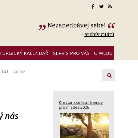
Nezanedbávej sebe!
-
archív citátů
ITURGICKÝ KALENDÁŘ
SERVIS PRO VÁS
O WEBU
itát
|
Archiv
Křesťanské letní kempy
pro mládež 2026
ý nás