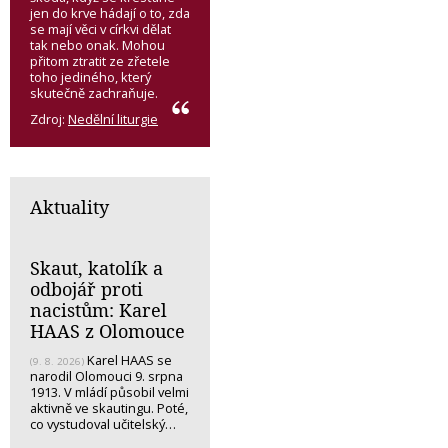
jen do krve hádají o to, zda
se mají věci v církvi dělat
tak nebo onak. Mohou
přitom ztratit ze zřetele
toho jediného, který
skutečně zachraňuje.
Zdroj:
Nedělní liturgie
Aktuality
Skaut, katolík a
odbojář proti
nacistům: Karel
HAAS z Olomouce
Karel HAAS se
(9. 8. 2026)
narodil Olomouci 9. srpna
1913. V mládí působil velmi
aktivně ve skautingu. Poté,
co vystudoval učitelský…