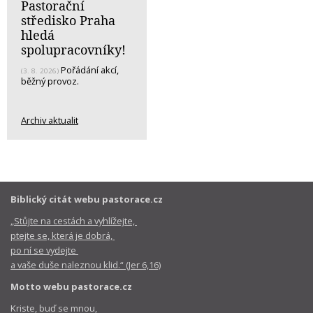
Pastorační
středisko Praha
hledá
spolupracovníky!
Pořádání akcí,
(3. 8. 2026)
běžný provoz.
Archiv aktualit
Biblický citát webu pastorace.cz
„Stůjte na cestách a vyhlížejte,
ptejte se, která je dobrá,
po ní se vydejte
a vaše duše naleznou klid.“ (Jer 6,16)
Motto webu pastorace.cz
Kriste, buď se mnou,