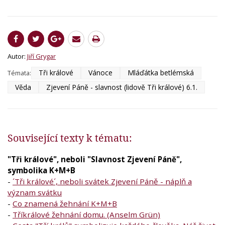
Autor:
Jiří Grygar
Tři králové
Vánoce
Mláďátka betlémská
Témata:
Věda
Zjevení Páně - slavnost (lidově Tři králové) 6.1.
Související texty k tématu:
"Tři králové", neboli "Slavnost Zjevení Páně",
symbolika K+M+B
-
´Tři králové´, neboli svátek Zjevení Páně - náplň a
význam svátku
-
Co znamená žehnání K+M+B
-
Tříkrálové žehnání domu. (Anselm Grün)