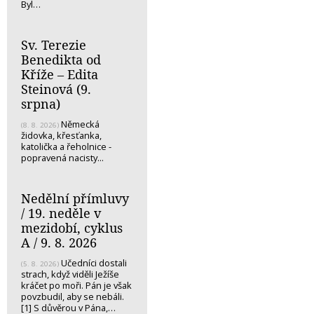
Byl…
Sv. Terezie
Benedikta od
Kříže – Edita
Steinová (9.
srpna)
Německá
(8. 8. 2026)
židovka, křesťanka,
katolička a řeholnice -
popravená nacisty...
Nedělní přímluvy
/ 19. neděle v
mezidobí, cyklus
A / 9. 8. 2026
Učedníci dostali
(5. 8. 2026)
strach, když viděli Ježíše
kráčet po moři. Pán je však
povzbudil, aby se nebáli.
[1] S důvěrou v Pána,…