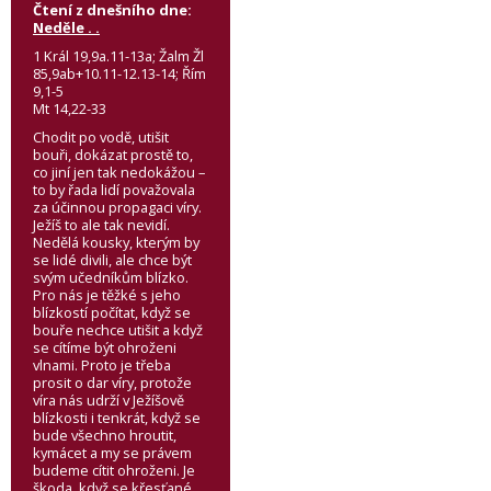
Čtení z dnešního dne:
Neděle . .
1 Král 19,9a.11-13a; Žalm Žl
85,9ab+10.11-12.13-14; Řím
9,1-5
Mt 14,22-33
Chodit po vodě, utišit
bouři, dokázat prostě to,
co jiní jen tak nedokážou –
to by řada lidí považovala
za účinnou propagaci víry.
Ježíš to ale tak nevidí.
Nedělá kousky, kterým by
se lidé divili, ale chce být
svým učedníkům blízko.
Pro nás je těžké s jeho
blízkostí počítat, když se
bouře nechce utišit a když
se cítíme být ohroženi
vlnami. Proto je třeba
prosit o dar víry, protože
víra nás udrží v Ježíšově
blízkosti i tenkrát, když se
bude všechno hroutit,
kymácet a my se právem
budeme cítit ohroženi. Je
škoda, když se křesťané