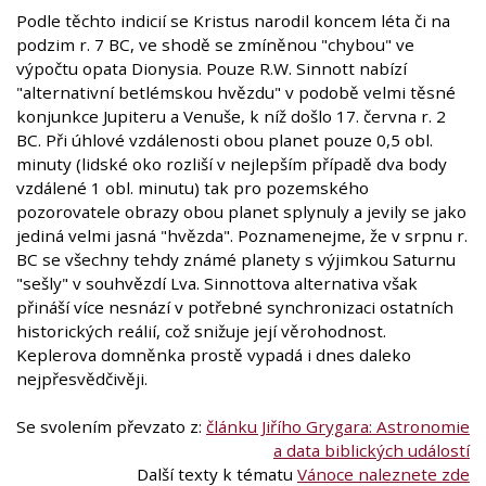
Podle těchto indicií se Kristus narodil koncem léta či na
podzim r. 7 BC, ve shodě se zmíněnou "chybou" ve
výpočtu opata Dionysia. Pouze R.W. Sinnott nabízí
"alternativní betlémskou hvězdu" v podobě velmi těsné
konjunkce Jupiteru a Venuše, k níž došlo 17. června r. 2
BC. Při úhlové vzdálenosti obou planet pouze 0,5 obl.
minuty (lidské oko rozliší v nejlepším případě dva body
vzdálené 1 obl. minutu) tak pro pozemského
pozorovatele obrazy obou planet splynuly a jevily se jako
jediná velmi jasná "hvězda". Poznamenejme, že v srpnu r.
BC se všechny tehdy známé planety s výjimkou Saturnu
"sešly" v souhvězdí Lva. Sinnottova alternativa však
přináší více nesnází v potřebné synchronizaci ostatních
historických reálií, což snižuje její věrohodnost.
Keplerova domněnka prostě vypadá i dnes daleko
nejpřesvědčivěji.
Se svolením převzato z:
článku Jiřího Grygara: Astronomie
a data biblických událostí
Další texty k tématu
Vánoce naleznete zde