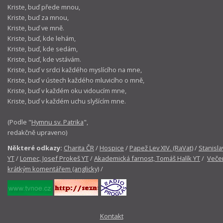
Kriste, buď přede mnou,
Kriste, buď za mnou,
Kriste, buď ve mně.
Kriste, buď, kde lehám,
Kriste, buď, kde sedám,
Kriste, buď, kde vstávám.
Kriste, buď v srdci každého myslícího na mne,
Kriste, buď v ústech každého mluvicího o mně,
Kriste, buď v každém oku vidoucím mne,
Kriste, buď v každém uchu slyšícím mne.
(Podle "
Hymnu sv. Patrika
",
redakčně upraveno)
Některé odkazy:
Charita ČR
/
Hospice
/
Papež Lev XIV. (RaVat)
/
Stanisla
YT
/
Lomec, Josef Prokeš YT
/
Akademická farnost, Tomáš Halík YT
/
Večer
krátkým komentářem (anglicky)
/
Kontakt