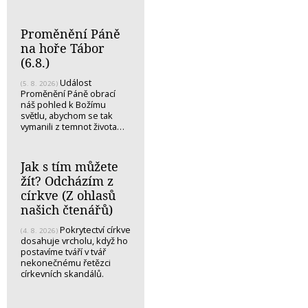
Proměnění Páně
na hoře Tábor
(6.8.)
Událost
(5. 8. 2026)
Proměnění Páně obrací
náš pohled k Božímu
světlu, abychom se tak
vymanili z temnot života…
Jak s tím můžete
žít? Odcházím z
církve (Z ohlasů
našich čtenářů)
Pokrytectví církve
(4. 8. 2026)
dosahuje vrcholu, když ho
postavíme tváří v tvář
nekonečnému řetězci
církevních skandálů.