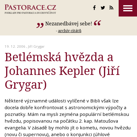
Nezanedbávej sebe!
-
archív citátů
19. 12. 2006 ,
Jiří Grygar
Betlémská hvězda a
Johannes Kepler (Jiří
Grygar)
Některé významné události vylíčené v Bibli však lze
docela dobře konfrontovat s astronomickými výpočty a
poznatky. Mám na mysli zejména populární betlémskou
hvězdu, popisovanou na počátku 2. kap. Matoušova
evangelia. V zásadě by mohlo jít o kometu, novou hvězdu
(novu či supernovu), anebo o konjunkci (úhlové