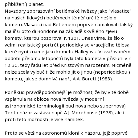
přiblížení) planet.
Navzdory zobrazování betlémské hvězdy jako "vlasatice"
na našich lidových betlémech téměř určitě nešlo o
kometu. Vlasatici nad Betlémem poprvé namaloval italský
malíř Giotto di Bondone na základě skvělého zjevu
komety, kterou pozoroval r. 1301. Dnes víme, že šlo o
velmi realistický portrét periodicky se vracejícího tělesa,
které nyní známe jako kometu Halleyovu. V uvažovaném
období přelomu letopočtů byla tato kometa v přísluní v r.
12 BC, tedy řadu let před Kristovým narozením. Nicméně
nelze zcela vyloučit, že mohlo jít o jinou (neperiodickou )
kometu, jak se domnívá např., A.A. Borett (1983).
Poněkud pravděpodobnější je možnost, že by v té době
vzplanula na obloze nová hvězda (v moderní
astronomické terminologii buď nova nebo supernova).
Tento názor zastává např. A.J. Morehouse (1978), ale i
proti této možnosti je více námitek.
Proto se většina astronomů kloní k názoru, jejž poprvé