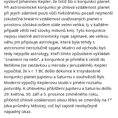
vyslovil Johannes Kepler, že totiž šlo o konjunkci planet.
Při astronomické konjunkci je úhlová vzdálenost planet
při jejich zdánlivé pouti vůči hvězdnému pozadí nejmenší
(skutečná lineární vzdálenost uvažovaných planet v
prostoru zůstává ovšem stále velmi veliká, tj. v každém
případě větší než stovky milionů km). Tyto konjunkce
nejsou vlastně astronomicky nijak zajímavé, ale velkou
váhu jim připisuje astrologie, která byla tehdy s
astronomií nerozlučně spjata. Mudrci od východu byli
tedy nejspíše astrology, kteří tímto způsobem vykládali
"znamení na nebi", a konjunkce je přiměla k cestě do
Betléma (se zastávkou u Heroda v Jeruzalémě). Kepler
vypočítal, že v r. 7 BC došlo dokonce k trojnásobné
konjunkci planet Jupiteru a Saturnu v souhvězdí Ryb.
Moderní výpočty Keplerovu studii v plném rozsahu
potvrdily. K úhlovému přiblížení Jupiteru a Saturnu došlo
29. května, 30. září a 5. prosince zmíněného roku,
přičemž úhlové vzdálenosti obou těles se zmenšily na 1°
(dva průměry Měsíce), což byl zajisté neobyčejně
nápadný úkaz.