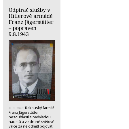
Odpírač služby v
Hitlerově armádě
Franz Jägerstätter
– popraven
9.8.1943
Rakouský farmář
(8. 8. 2026)
Franz Jägerstätter
nesouhlasil s nadvládou
nacistů a ve druhé světové
válce za ně odmítl bojovat.