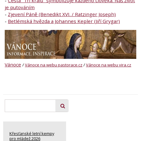
-
Cesta "Tří králů" symbolizuje každého člověka. Náš život
je putováním
-
Zjevení Páně (Benedikt XVI. / Ratzinger Joseph)
-
Betlémská hvězda a Johannes Kepler (Jiří Grygar)
Vánoce
/
Vánoce na webu pastorace.cz
/
Vánoce na webu vira.cz
Křesťanské letní kempy
pro mládež 2026