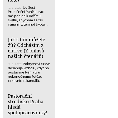
Událost
(5. 8. 2026)
Proměnění Páně obrací
náš pohled k Božímu
světlu, abychom se tak
vymanili z temnot života…
Jak s tím můžete
žít? Odcházím z
církve (Z ohlasů
našich čtenářů)
Pokrytectví církve
(4. 8. 2026)
dosahuje vrcholu, když ho
postavíme tváří v tvář
nekonečnému řetězci
církevních skandálů.
Pastorační
středisko Praha
hledá
spolupracovníky!