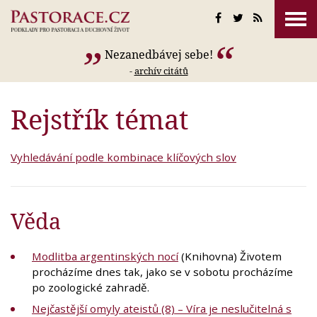
Nezanedbávej sebe!
-
archív citátů
Rejstřík témat
Vyhledávání podle kombinace klíčových slov
Věda
Modlitba argentinských nocí
(Knihovna) Životem
procházíme dnes tak, jako se v sobotu procházíme
po zoologické zahradě.
Nejčastější omyly ateistů (8) – Víra je neslučitelná s