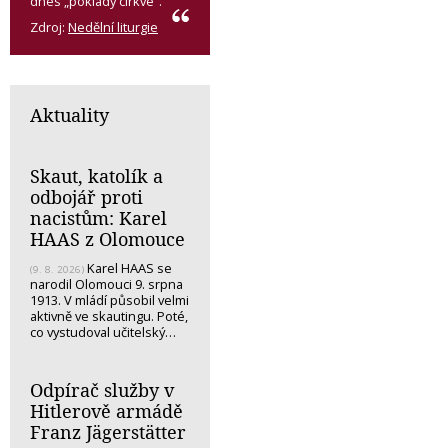
dnes „poklady církve“.
Zdroj:
Nedělní liturgie
Aktuality
Skaut, katolík a
odbojář proti
nacistům: Karel
HAAS z Olomouce
Karel HAAS se
(9. 8. 2026)
narodil Olomouci 9. srpna
1913. V mládí působil velmi
aktivně ve skautingu. Poté,
co vystudoval učitelský…
Odpírač služby v
Hitlerově armádě
Franz Jägerstätter