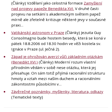
(Články) Vzdělaní jako celostná formace
Zamyšlení
nad projevy papeže Benedikta XVI.
V druhé časti
projevu na setkání s akademickým světem papež
mírně ale zřetelně kritizuje některé jevy v současné
praxi…
Vatikánský astronom v Praze
(Články) Jezuita Guy
Consolmagno bude hostem besedy, která se koná v
pátek 18.8.2006 od 18.30 hodin ve věži kostela sv.
Ignáce v Praze (ul. Ječná 2).
Západ je ohrožován averzí vůči základním otázkám
(Benedikt XVI.)
(Články) Moderní rozum vlastní
přírodním vědám v sobě nese otázku, která jej
přesahuje. On sám totiž přijímá racionální strukturu
hmoty a vztah mezi naším duchem a racionálními
zákonitostmi působícími v…
Závěrečné poznámky, myšlenky, literatura, odkazy
(Tematické texty)