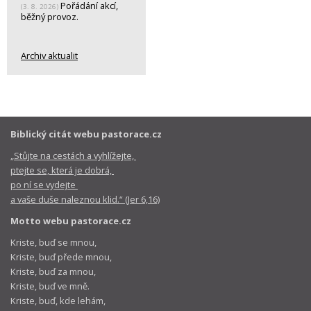
Pořádání akcí,
(3. 8. 2026)
běžný provoz.
Archiv aktualit
Biblický citát webu pastorace.cz
„Stůjte na cestách a vyhlížejte,
ptejte se, která je dobrá,
po ní se vydejte
a vaše duše naleznou klid.“ (Jer 6,16)
Motto webu pastorace.cz
Kriste, buď se mnou,
Kriste, buď přede mnou,
Kriste, buď za mnou,
Kriste, buď ve mně.
Kriste, buď, kde lehám,