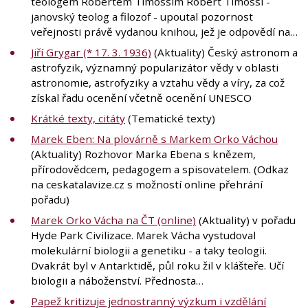
teologem Robertem Timossim Robert Timossi -
janovský teolog a filozof - upoutal pozornost
veřejnosti právě vydanou knihou, jež je odpovědí na…
Jiří Grygar (* 17. 3. 1936)
(Aktuality) Český astronom a
astrofyzik, významný popularizátor vědy v oblasti
astronomie, astrofyziky a vztahu vědy a víry, za což
získal řadu ocenění včetně ocenění UNESCO
Krátké texty, citáty
(Tematické texty)
Marek Eben: Na plovárně s Markem Orko Váchou
(Aktuality) Rozhovor Marka Ebena s knězem,
přírodovědcem, pedagogem a spisovatelem. (Odkaz
na ceskatalavize.cz s možností online přehrání
pořadu)
Marek Orko Vácha na ČT (online)
(Aktuality) v pořadu
Hyde Park Civilizace. Marek Vácha vystudoval
molekulární biologii a genetiku - a taky teologii.
Dvakrát byl v Antarktidě, půl roku žil v klášteře. Učí
biologii a náboženství. Přednosta…
Papež kritizuje jednostranný výzkum i vzdělání