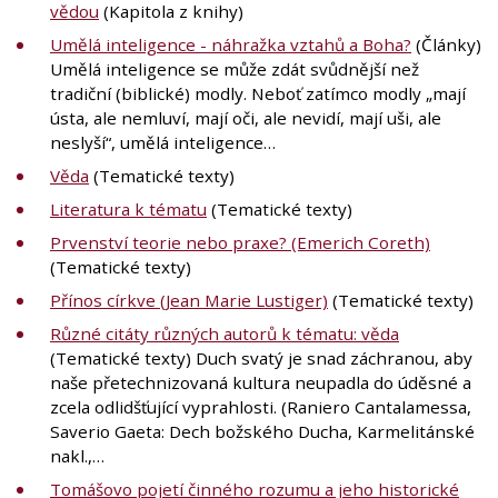
vědou
(Kapitola z knihy)
Umělá inteligence - náhražka vztahů a Boha?
(Články)
Umělá inteligence se může zdát svůdnější než
tradiční (biblické) modly. Neboť zatímco modly „mají
ústa, ale nemluví, mají oči, ale nevidí, mají uši, ale
neslyší“, umělá inteligence…
Věda
(Tematické texty)
Literatura k tématu
(Tematické texty)
Prvenství teorie nebo praxe? (Emerich Coreth)
(Tematické texty)
Přínos církve (Jean Marie Lustiger)
(Tematické texty)
Různé citáty různých autorů k tématu: věda
(Tematické texty) Duch svatý je snad záchranou, aby
naše přetechnizovaná kultura neupadla do úděsné a
zcela odlidšťující vyprahlosti. (Raniero Cantalamessa,
Saverio Gaeta: Dech božského Ducha, Karmelitánské
nakl.,…
Tomášovo pojetí činného rozumu a jeho historické