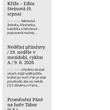
Kříže – Edita
Steinová (9.
srpna)
Německá
(8. 8. 2026)
židovka, křesťanka,
katolička a řeholnice -
popravená nacisty...
Nedělní přímluvy
/ 19. neděle v
mezidobí, cyklus
A / 9. 8. 2026
Učedníci dostali
(5. 8. 2026)
strach, když viděli Ježíše
kráčet po moři. Pán je však
povzbudil, aby se nebáli.
[1] S důvěrou v Pána,…
Proměnění Páně
na hoře Tábor
(6.8.)