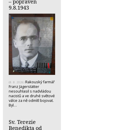
– popraven
9.8.1943
Rakouský farmář
(8. 8. 2026)
Franz Jägerstätter
nesouhlasil s nadvládou
nacistů a ve druhé světové
válce za ně odmítl bojovat.
Byl…
Sv. Terezie
Benedikta od