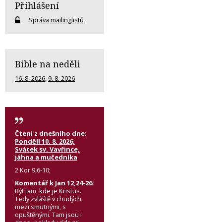
Přihlášení
Správa mailinglistů
Bible na neděli
16. 8. 2026
,
9. 8. 2026
Čtení z dnešního dne:
Pondělí 10. 8. 2026,
Svátek sv. Vavřince,
jáhna a mučedníka
2 Kor 9,6-10;
Komentář k Jan 12,24-26:
Být tam, kde je Kristus.
Tedy zvláště v chudých,
mezi smutnými, s
opuštěnými. Tam jsou i