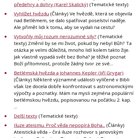
předehry a dohry (Karel Skalický)
(Tematické texty)
Vyhlížet hvězdu
(Články) Ve hvězdě, která se objevila
nad Betlémem, se dalo spatřovat poselství naděje.
Ale přimět lidi k tomu, aby se vydali na cestu?
Vytvořily můj rozum nerozumné síly?
(Tematické
texty) Změnil by se mi život, pokud by nebyl Bůh? Ta
otázka je velmi důležitá, mnoho lidí kolem takto žije.
Jak vlastně vypadá svět bez Boha? Je těžké poznat
Boží přítomnost, protože žádný tvor ze své…
Betlémská hvězda a Johannes Kepler (Jiří Grygar)
(Články) Některé významné události vylíčené v Bibli
však lze docela dobře konfrontovat s astronomickými
výpočty a poznatky. Mám na mysli zejména populární
betlémskou hvězdu, popisovanou na počátku 2. kap.
…
Delší texty
(Tematické texty)
Iluze ateismu. Proč věda nepopírá Boha...
(Články)
Ateistická věda – čirá iluze rozhovor s janovským