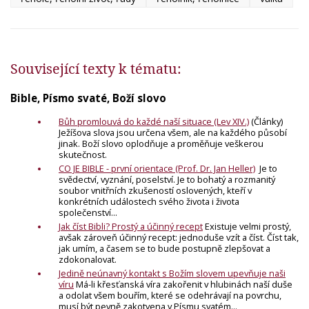
Související texty k tématu:
Bible, Písmo svaté, Boží slovo
Bůh promlouvá do každé naší situace (Lev XIV.)
(Články)
Ježíšova slova jsou určena všem, ale na každého působí
jinak. Boží slovo oplodňuje a proměňuje veškerou
skutečnost.
CO JE BIBLE - první orientace (Prof. Dr. Jan Heller)
Je to
svědectví, vyznání, poselství. Je to bohatý a rozmanitý
soubor vnitřních zkušeností oslovených, kteří v
konkrétních událostech svého života i života
společenství...
Jak číst Bibli? Prostý a účinný recept
Existuje velmi prostý,
avšak zároveň účinný recept: jednoduše vzít a číst. Číst tak,
jak umím, a časem se to bude postupně zlepšovat a
zdokonalovat.
Jedině neúnavný kontakt s Božím slovem upevňuje naši
víru
Má-li křesťanská víra zakořenit v hlubinách naší duše
a odolat všem bouřím, které se odehrávají na povrchu,
musí být pevně zakotvena v Písmu svatém...