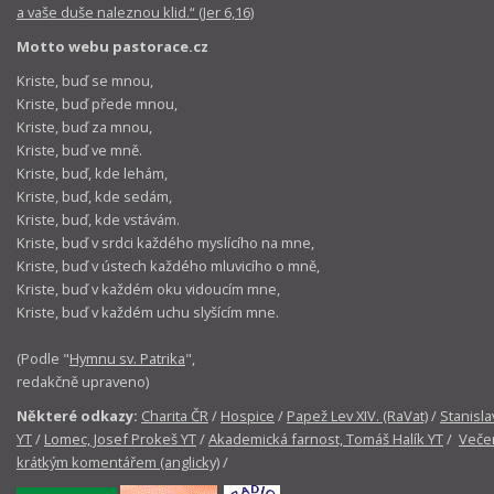
a vaše duše naleznou klid.“ (Jer 6,16)
Motto webu pastorace.cz
Kriste, buď se mnou,
Kriste, buď přede mnou,
Kriste, buď za mnou,
Kriste, buď ve mně.
Kriste, buď, kde lehám,
Kriste, buď, kde sedám,
Kriste, buď, kde vstávám.
Kriste, buď v srdci každého myslícího na mne,
Kriste, buď v ústech každého mluvicího o mně,
Kriste, buď v každém oku vidoucím mne,
Kriste, buď v každém uchu slyšícím mne.
(Podle "
Hymnu sv. Patrika
",
redakčně upraveno)
Některé odkazy:
Charita ČR
/
Hospice
/
Papež Lev XIV. (RaVat)
/
Stanisla
YT
/
Lomec, Josef Prokeš YT
/
Akademická farnost, Tomáš Halík YT
/
Večer
krátkým komentářem (anglicky)
/