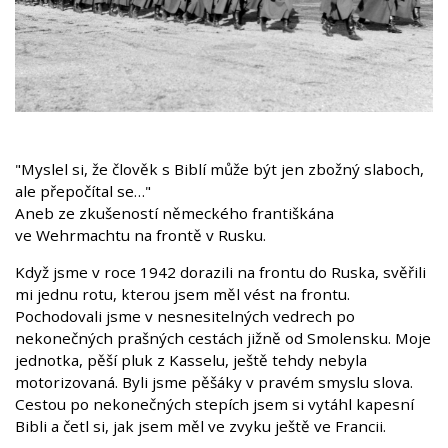
"Myslel si, že člověk s Biblí může být jen zbožný slaboch,
ale přepočítal se…"
Aneb ze zkušeností německého františkána
ve Wehrmachtu na frontě v Rusku.
Když jsme v roce 1942 dorazili na frontu do Ruska, svěřili
mi jednu rotu, kterou jsem měl vést na frontu.
Pochodovali jsme v nesnesitelných vedrech po
nekonečných prašných cestách jižně od Smolensku. Moje
jednotka, pěší pluk z Kasselu, ještě tehdy nebyla
motorizovaná. Byli jsme pěšáky v pravém smyslu slova.
Cestou po nekonečných stepích jsem si vytáhl kapesní
Bibli a četl si, jak jsem měl ve zvyku ještě ve Francii.