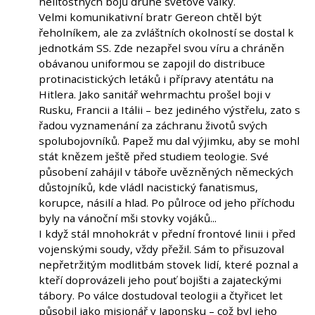
nelítostných bojů druhé světové války.
Velmi komunikativní bratr Gereon chtěl být
řeholníkem, ale za zvláštních okolností se dostal k
jednotkám SS. Zde nezapřel svou víru a chráněn
obávanou uniformou se zapojil do distribuce
protinacistických letáků i přípravy atentátu na
Hitlera. Jako sanitář wehrmachtu prošel boji v
Rusku, Francii a Itálii – bez jediného výstřelu, zato s
řadou vyznamenání za záchranu životů svých
spolubojovníků. Papež mu dal výjimku, aby se mohl
stát knězem ještě před studiem teologie. Své
působení zahájil v táboře uvězněných německých
důstojníků, kde vládl nacistický fanatismus,
korupce, násilí a hlad. Po půlroce od jeho příchodu
byly na vánoční mši stovky vojáků...
I když stál mnohokrát v přední frontové linii i před
vojenskými soudy, vždy přežil. Sám to přisuzoval
nepřetržitým modlitbám stovek lidí, které poznal a
kteří doprovázeli jeho pouť bojišti a zajateckými
tábory. Po válce dostudoval teologii a čtyřicet let
působil jako misionář v Japonsku – což byl jeho