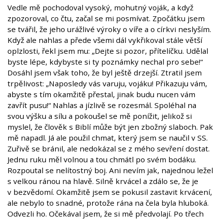
Vedle mě pochodoval vysoký, mohutný voják, a když
zpozoroval, co čtu, začal se mi posmívat. Zpočátku jsem
se tvářil, že jeho urážlivé výroky o víře a o církvi neslyším.
Když ale nahlas a přede všemi dál vykřikoval stále větší
oplzlosti, řekl jsem mu: „Dejte si pozor, přítelíčku. Udělal
byste lépe, kdybyste si ty poznámky nechal pro sebe!“
Dosáhl jsem však toho, že byl ještě drzejší. Ztratil jsem
trpělivost: „Naposledy vás varuju, vojáku! Přikazuju vám,
abyste s tím okamžitě přestal, jinak budu nucen vám
zavřít pusu!“ Nahlas a jízlivě se rozesmál. Spoléhal na
svou výšku a sílu a pokoušel se mě ponížit, jelikož si
myslel, že člověk s Biblí může být jen zbožný slaboch. Pak
mě napadl. Já ale použil chmat, který jsem se naučil v SS.
Zuřivě se bránil, ale nedokázal se z mého sevření dostat.
Jednu ruku měl volnou a tou chmátl po svém bodáku.
Rozpoutal se nelítostný boj. Ani nevím jak, najednou ležel
s velkou ránou na hlavě. Silně krvácel a zdálo se, že je
v bezvědomí. Okamžitě jsem se pokusil zastavit krvácení,
ale nebylo to snadné, protože rána na čela byla hluboká.
Odvezli ho. Očekával jsem, že si mě předvolají. Po třech