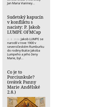
Jan Maria Vianney…
Sudetský kapucín
v konfliktu s
nacisty: P. Jakob
LUMPE OFMCap
Jakob LUMPE se
(2. 8. 2026)
narodil v rove 1900 v
severočeském Rumburku
do rodiny tkalce Jakoba
Lumpeho a jeho ženy
Marie, byl…
Co je to
Porciunkule?
(svátek Panny
Marie Andělské
2.8.)