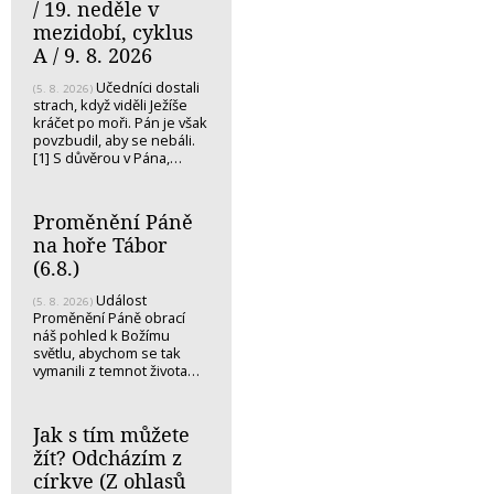
/ 19. neděle v
mezidobí, cyklus
A / 9. 8. 2026
Učedníci dostali
(5. 8. 2026)
strach, když viděli Ježíše
kráčet po moři. Pán je však
povzbudil, aby se nebáli.
[1] S důvěrou v Pána,…
Proměnění Páně
na hoře Tábor
(6.8.)
Událost
(5. 8. 2026)
Proměnění Páně obrací
náš pohled k Božímu
světlu, abychom se tak
vymanili z temnot života…
Jak s tím můžete
žít? Odcházím z
církve (Z ohlasů