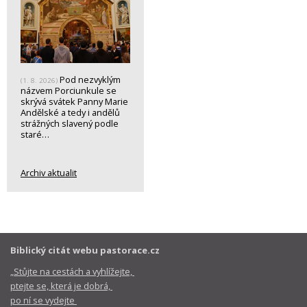
Pod nezvyklým
(1. 8. 2026)
názvem Porciunkule se
skrývá svátek Panny Marie
Andělské a tedy i andělů
strážných slavený podle
staré…
Archiv aktualit
Biblický citát webu pastorace.cz
„Stůjte na cestách a vyhlížejte,
ptejte se, která je dobrá,
po ní se vydejte