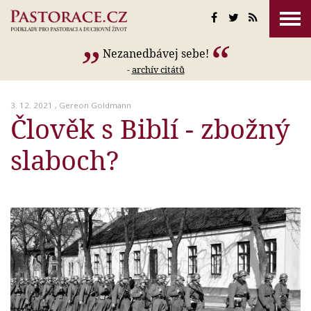
Nezanedbávej sebe!
-
archív citátů
3. 12. 2021 ,
Gereon Goldmann
Člověk s Biblí - zbožný
slaboch?