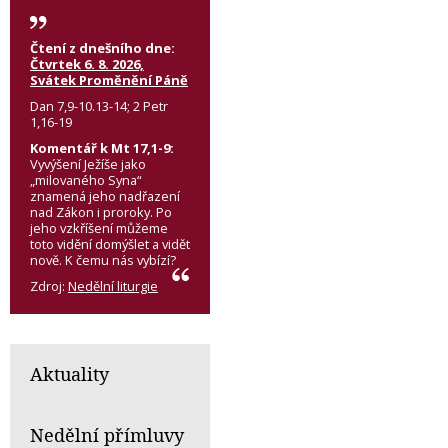
Čtení z dnešního dne:
Čtvrtek 6. 8. 2026,
Svátek Proměnění Páně
Dan 7,9-10.13-14; 2 Petr
1,16-19
Komentář k Mt 17,1-9:
Vyvýšení Ježíše jako
„milovaného Syna“
znamená jeho nadřazení
nad Zákon i proroky. Po
jeho vzkříšení můžeme
toto vidění domýšlet a vidět
nově. K čemu nás vybízí?
Zdroj:
Nedělní liturgie
Aktuality
Nedělní přímluvy