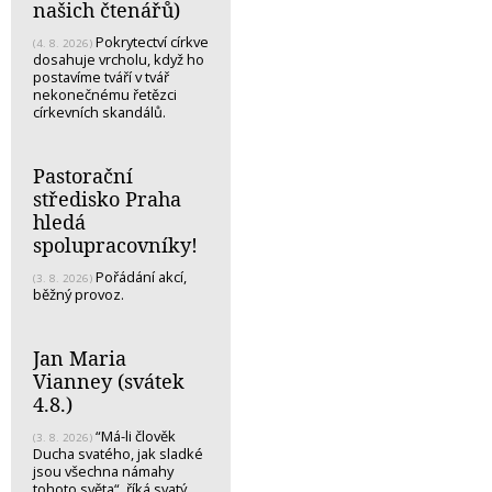
našich čtenářů)
Pokrytectví církve
(4. 8. 2026)
dosahuje vrcholu, když ho
postavíme tváří v tvář
nekonečnému řetězci
církevních skandálů.
Pastorační
středisko Praha
hledá
spolupracovníky!
Pořádání akcí,
(3. 8. 2026)
běžný provoz.
Jan Maria
Vianney (svátek
4.8.)
“Má-li člověk
(3. 8. 2026)
Ducha svatého, jak sladké
jsou všechna námahy
tohoto světa“, říká svatý