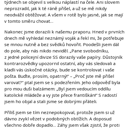
týdnech se objevil s velkou náplastí na čele. Ani slovem
neprozradil, jak k té ráně přišel, a už se mě nikdy
neodvážil obtěžovat. A všem v rotě bylo jasné, jak se mají
v tomto směru chovat…
Nakonec jsme dorazili k našemu praporu. Hned v prvních
dnech mě vyhledal neznámý voják a řekl mi, že potřebuje
se mnou nutně a bez svědků hovořit. Poodešli jsem dál
do pole, aby nás nikdo neviděl. „Pane svobodníku,
z jedné policejní divize SS dorazily vaše papíry. Důstojník
kontrarozvědky upozornil ostatní, aby vás sledovali a
kladli vás úskočné otázky, bude se kontrolovat i vaše
pošta. Buďte, prosím, opatrný!“ – „Proč jste mě přišel
varovat?“ ptal jsem se s podezřením. Jeho odpověď byla
pro mou duši balzámem: „Byl jsem vedoucím oddílu
katolické mládeže a vy jste přece františkán!“ S radostí
jsem ho objal a stali jsme se dobrými přáteli.
Příliš jsem se tím neznepokojoval, protože jsem si už
dávno zvykl vězet v podobných obtížích. A doposud
všechno dobře dopadlo… Záhy jsem však zjistil, že proti