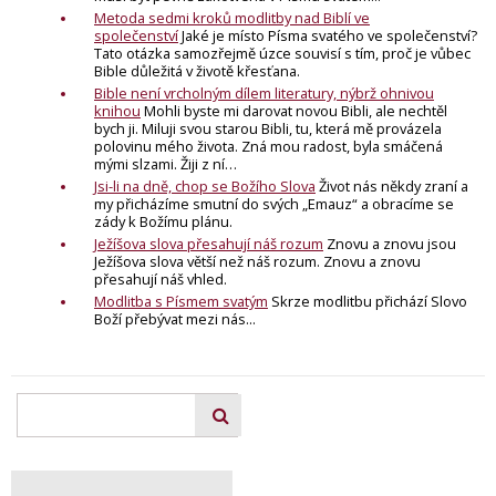
Metoda sedmi kroků modlitby nad Biblí ve
společenství
Jaké je místo Písma svatého ve společenství?
Tato otázka samozřejmě úzce souvisí s tím, proč je vůbec
Bible důležitá v životě křesťana.
Bible není vrcholným dílem literatury, nýbrž ohnivou
knihou
Mohli byste mi darovat novou Bibli, ale nechtěl
bych ji. Miluji svou starou Bibli, tu, která mě provázela
polovinu mého života. Zná mou radost, byla smáčená
mými slzami. Žiji z ní…
Jsi-li na dně, chop se Božího Slova
Život nás někdy zraní a
my přicházíme smutní do svých „Emauz“ a obracíme se
zády k Božímu plánu.
Ježíšova slova přesahují náš rozum
Znovu a znovu jsou
Ježíšova slova větší než náš rozum. Znovu a znovu
přesahují náš vhled.
Modlitba s Písmem svatým
Skrze modlitbu přichází Slovo
Boží přebývat mezi nás...