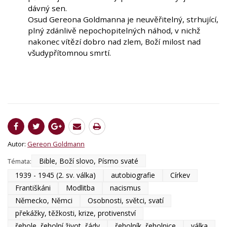
dávný sen.
Osud Gereona Goldmanna je neuvěřitelný, strhující,
plný zdánlivě nepochopitelných náhod, v nichž
nakonec vítězí dobro nad zlem, Boží milost nad
všudypřítomnou smrtí.
Autor:
Gereon Goldmann
Bible, Boží slovo, Písmo svaté
Témata:
1939 - 1945 (2. sv. válka)
autobiografie
Církev
Františkáni
Modlitba
nacismus
Německo, Němci
Osobnosti, světci, svatí
překážky, těžkosti, krize, protivenství
řehole, řeholní život, řády
řeholník, řeholnice
válka