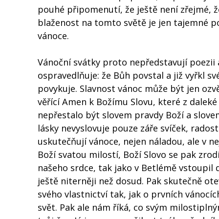
pouhé připomenutí, že ještě není zřejmé, ž
blaženost na tomto světě je jen tajemné po
vánoce.
Vánoční svátky proto nepředstavují poezii a
ospravedlňuje: že Bůh povstal a již vyřkl sv
povykuje. Slavnost vánoc může být jen ozv
věřící Amen k Božímu Slovu, které z daleké
nepřestalo být slovem pravdy Boží a slove
lásky nevyslovuje pouze záře svíček, rados
uskutečňují vánoce, nejen náladou, ale v n
Boží svatou milostí, Boží Slovo se pak zrodí
našeho srdce, tak jako v Betlémě vstoupil 
ještě niterněji než dosud. Pak skutečně ot
svého vlastnictví tak, jak o prvních vánocí
svět. Pak ale nám říká, co svým milostiplný