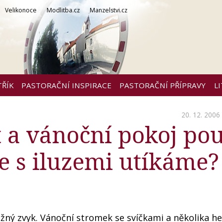
Velikonoce
Modlitba.cz
Manzelstvi.cz
TŘÍK
PASTORAČNÍ INSPIRACE
PASTORAČNÍ PŘÍPRAVY
L
20. 12. 2006
t a vánoční pokoj po
se s iluzemi utíkáme?
ožný zvyk. Vánoční stromek se svíčkami a několika h