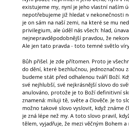
existujeme my, nyní je jeho vlastní naším ú
nepotřebujeme již hledat v nekonečnosti ne
je on sám na naší zemi, na které se mu ned
privilegium, ale úděl nás všech: hlad, únava
nejnepravděpodobnější pravdou, že nekonečn
Ale jen tato pravda - toto temné světlo víry
Bůh přišel. Je zde přítomen. Proto je všech
do dění, které bezhlučnou, jednoznačnou za
budeme stát před odhalenou tváří Boží. Kdy
své nejhlubší, své nejkrásnější slovo do sv
anulováno, protože je to Boží definitivní s
znamená: miluji tě, světe a člověče. Je to
možno takové slovo vyslovit, když známe čl
je zná lépe než my. A toto slovo pravil, kdy
tělem, vyjadřuje, že mezi věčným Bohem a n