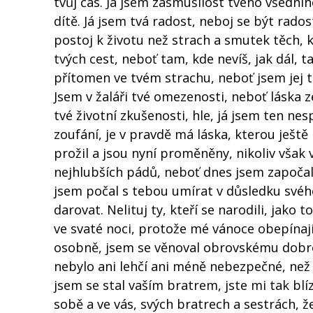
tvůj čas. Já jsem zasmušilost tvého všedníh
dítě. Já jsem tvá radost, neboj se být rado
postoj k životu než strach a smutek těch, 
tvých cest, neboť tam, kde nevíš, jak dál, t
přítomen ve tvém strachu, neboť jsem jej t
Jsem v žaláři tvé omezenosti, neboť láska z
tvé životní zkušenosti, hle, já jsem ten nes
zoufání, je v pravdě má láska, kterou ješt
prožil a jsou nyní proměněny, nikoliv však
nejhlubších pádů, neboť dnes jsem započal
jsem počal s tebou umírat v důsledku svého
darovat. Nelituj ty, kteří se narodili, jako t
ve svaté noci, protože mé vánoce obepínají 
osobně, jsem se věnoval obrovskému dobro
nebylo ani lehčí ani méně nebezpečné, než t
jsem se stal vaším bratrem, jste mi tak blí
sobě a ve vás, svých bratrech a sestrách, ž