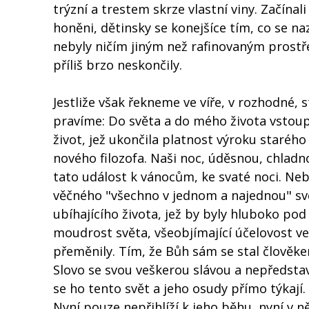
trýzní a trestem skrze vlastní viny. Začína
honěni, dětinsky se konejšíce tím, co se n
nebyly ničím jiným než rafinovaným prostře
příliš brzo neskončily.
Jestliže však řekneme ve víře, v rozhodné, 
pravíme: Do světa a do mého života vstoupi
život, jež ukončila platnost výroku staréh
nového filozofa. Naši noc, úděsnou, chladn
tato událost k vánocům, ke svaté noci. Neboť
věčného "všechno v jednom a najednou" s
ubíhajícího života, jež by byly hluboko pod
moudrost světa, všeobjímající účelovost veš
přeměnily. Tím, že Bůh sám se stal člověke
Slovo se svou veškerou slávou a nepředstav
se ho tento svět a jeho osudy přímo týkají. 
Nyní pouze nepřihlíží k jeho běhu, nyní v 