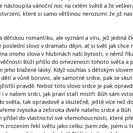
e nástoupila vánoční noc na celém světě a že vešker
tvrzení, které si samo většinou nerozumí: že již nas
 dětskou romantiku, ale vyznání a víru, jež jediná č
é poslední slovo v dramatu dějin, ať si svět jak chce 
ěna onoho slova v hlubinách naší bytosti, v němž ří
 věčnosti Boží přišlo do omezenosti tohoto světa a 
m jeho blažené lásky. Když souhlas s dětským slovem
t dětí a vůně borovic, ale samotné srdce, pak se sku
ejčistší pravdě. Neboť toto slovo srdce je pak oprav
 i v našem srdci, jak praví staří mistři: Bůh sám vst
do světa, tak opravdově a skutečně, ještě více než d
evřeme zvysoka a zeširoka dveře našeho srdce a Bůh 
ch přišel do vlastnictví své všemohoucnosti, které př
m zrozením řekl světu jako celku: Jsem zde, jsem u t