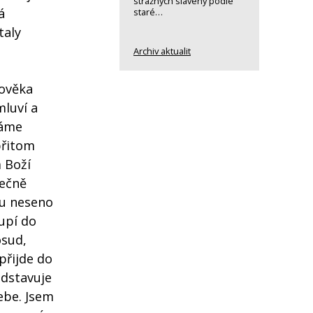
strážných slavený podle
á
staré…
taly
Archiv aktualit
lověka
mluví a
káme
přitom
 Boží
tečně
du neseno
oupí do
osud,
přijde do
edstavuje
ebe. Jsem