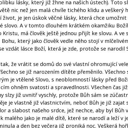
libku lásky, který již žhne na našich ústech). Toto s
ětě nic než jen malá chvíle tichého klidu a veškerý h
 život, je jen úskok věčné lásky, která chce umožnit
é slovo. A v tomto dlouhém krátkém okamžiku Boží
 Kristu, má člověk ještě jednou přijít ke slovu. A ve
i Bohu, který jako člověk vedle něho stojí v mlčelivé
y se vzdát lásce Boží, která je zde, protože se narodil 
tak, že vrátit se domů do své vlastní ohromující vel
Všechno se již narozením dítěte přeměnilo. Všechno s
rým je vtělené Slovo, s neoblomností lásky před Boží
cím ohněm svatosti a spravedlnosti. Všechen čas ji
 slzy již uvnitř vyschly, protože Bůh sám se zúčastn
ěje je vlastně již vlastnictvím, neboť Bůh je již zajat
zdor a slabost našeho srdce, jež nechce, aby byl Bůh 
 malého jako je malé dítě, které se narodí a leží v je
minula a den bez večera již proniká noc. Veškerá hoř