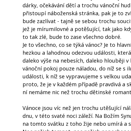
dárky, očekávání dětí a trochu vánoční hud
přistoupí náboženská stránka, pak je to zv
bude zazlívat - tajně se sebou trochu souc
jež je mírumilovné a potěšující, tak jako k
to tak zlé, bude to zase všechno dobré.
Je to všechno, co se týká vánoc? Je to hlavn
hezkou a lahodnou odezvou události, která 
daleko výše na nebesích, daleko hlouběji v 
vánoční pokoj pouze náladou, do níž se s 
události, k níž se vypravujeme s velkou udat
proto, že je v každém případě pravdivá a s
ní nemáme nic než trochu dětinské roman
Vánoce jsou víc než jen trochu utěšující ná
dnu, v této svaté noci záleží. Na Božím Syn
na tomto svátku z toho žije nebo umírá a st