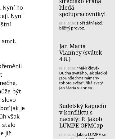
středisko Praha
hledá
. Nyní ho
spolupracovníky!
ejí. Nyní
Pořádání akcí,
štní
(3. 8. 2026)
běžný provoz.
 smrt.
Jan Maria
Vianney (svátek
4.8.)
 přeměnil
“Má-li člověk
(3. 8. 2026)
Ducha svatého, jak sladké
t
jsou všechna námahy
onečné,
tohoto světa“, říká svatý
Jan Maria Vianney…
emůže být
 slovo
Sudetský kapucín
boť jak je
v konfliktu s
Bůh však
nacisty: P. Jakob
 stalo
LUMPE OFMCap
e již
Jakob LUMPE se
(2. 8. 2026)