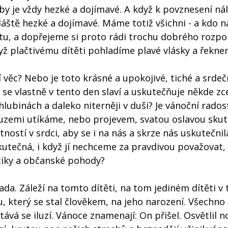
by je vždy hezké a dojímavé. A když k povznesení ná
láště hezké a dojímavé. Máme totiž všichni - a kdo 
itu, a dopřejeme si proto rádi trochu dobrého rozpo
dyž plačtivému dítěti pohladíme plavé vlásky a řekn
í věc? Nebo je toto krásné a upokojivé, tiché a srdeč
se vlastně v tento den slaví a uskutečňuje někde zce
hlubinách a daleko niterněji v duši? Je vánoční rados
iluzemi utíkáme, nebo projevem, svatou oslavou sku
ností v srdci, aby se i na nás a skrze nás uskutečnil
kutečná, i když jí nechceme za pravdivou považovat, 
tiky a občanské pohody?
lada. Záleží na tomto dítěti, na tom jediném dítěti v
u, který se stal člověkem, na jeho narození. Všechno
ává se iluzí. Vánoce znamenají: On přišel. Osvětlil no