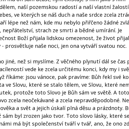
dělem, naší pozemskou radostí a naší vlastní žalostí
bes, ve kterých se náš duch a naše srdce zcela ztrác
aří lépe než nám, kde mu nebylo přiřčeno žádné zvlá
, nepřátelství, strach ze smrti a bědné umírání. Je
ost Boží přijala lidskou omezenost, že život přijal
 - prosvětluje naše noci, jen ona vytváří svatou noc.
no jiné, než si myslíme. Z věčného plynutí dál se čas
cíleností vede ke zcela určitému konci, kdy my i svě
ž říkáme: jsou vánoce, pak pravíme: Bůh řekl své k
ěta ve Slovu, které se stalo tělem, ve Slovu, které n
kutek, protože toto Slovo je Bůh sám ve světě. A toto
 slovo zcela neočekávané a zcela nepravděpodobné. Ne
ověka a svět a jejich úskalí plná děsu a prázdnoty. 
ž sám byl zrozen jako tvor. Toto slovo lásky, které se
ámi má být společenství tváří v tvář, ano, že ono zd