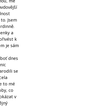
mnou, mé
avdovější
dnost
 to. Jsem
hrdinně.
lenky a
přivést k
sem je sám
h
eboť dnes
nic
arodili se
cela
e to mé
oby, co
dokázat v
ějný