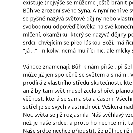
existuje (nejvýše se můžeme ještě bránit po
Bůh ve zrození svého Syna. A nyní není ve sv
se pyšně nazývá světové dějiny nebo vlastní
svobodnou odpověď člověka na své konečn
mlčení, okamžiku, který se nazývá dějiny po
srdci, chvějícím se před láskou Boží, má říc
"já ..." - nikoliv, nemá mu říci nic, ale mlčk
Vánoce znamenají: Bůh k nám přišel, přišel 
může již jen společně se světem a s námi. 
prodírá z vlastního středu skutečnosti, kte
aniž by tam svět musel zcela shořet planou
věčnost, která se sama stala časem. Všechny
setřel je se svých vlastních očí. Veškerá nad
Noc světa se již rozjasnila. Náš svéhlavý v
než je naše srdce, a proto ho nechce mít tak
Naše srdce nechce připustit, že půlnoc již 