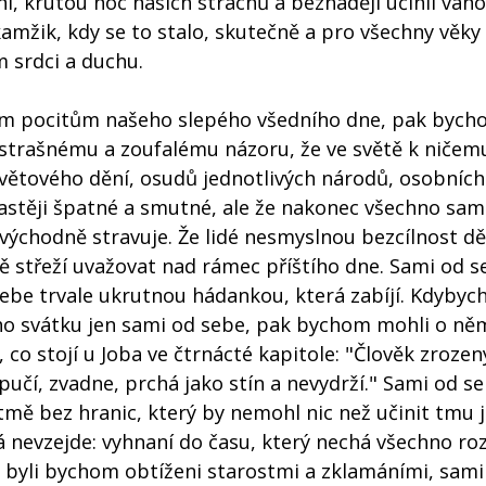
, krutou noc našich strachů a beznadějí učinil váno
kamžik, kdy se to stalo, skutečně a pro všechny věky
 srdci a duchu.
ým pocitům našeho slepého všedního dne, pak byc
 strašnému a zoufalému názoru, že ve světě k ničem
světového dění, osudů jednotlivých národů, osobních
častěji špatné a smutné, ale že nakonec všechno sam
zvýchodně stravuje. Že lidé nesmyslnou bezcílnost d
vě střeží uvažovat nad rámec příštího dne. Sami od s
ebe trvale ukrutnou hádankou, která zabíjí. Kdyby
ího svátku jen sami od sebe, pak bychom mohli o ně
 co stojí u Joba ve čtrnácté kapitole: "Člověk zrozen
ypučí, zvadne, prchá jako stín a nevydrží." Sami od s
tmě bez hranic, který by nemohl nic než učinit tmu 
rá nevzejde: vyhnaní do času, který nechá všechno ro
l, byli bychom obtíženi starostmi a zklamáními, sam