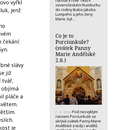
narodil v rove 1900 v
lovo vyřkl
severočeském Rumburku
luk, jenž
do rodiny tkalce Jakoba
Lumpeho a jeho ženy
Marie, byl…
ho
 svém
Co je to
m čekání:
Porciunkule?
(svátek Panny
Syn.
Marie Andělské
2.8.)
ebné slávy
e již
 tvář,
ž objímá
il pláče a
 světem.
větším
Pod nezvyklým
(1. 8. 2026)
názvem Porciunkule se
slích.
skrývá svátek Panny Marie
Andělské a tedy i andělů
kost je