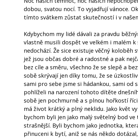
Noc našich temnot, noc našich nepochopení
dobou, svatou nocí. To vyjadřují vánoce. O
tímto svátkem zůstat skutečností i v našem
Kdybychom my lidé dávali za pravdu běžn
vlastně musili dospět ve velkém i malém k
nedochází. Že sice existuje věčný koloběh 
jež jsou občas dobré a radostné a pak nej
bez cíle a směru, všechno že se slepě a be
sobě skrývají jen díky tomu, že se úzkostli
sami pro sebe jsme si hádankou, sami od s
pohlíželi na narození tohoto dítěte dnešn
sobě jen pochmurně a s plnou hořkostí říci,
má život krátký a plný neklidu. Jako květ v
bychom byli jen jako malý světelný bod ve 
strašnější. Byli bychom jako jednotka, kte
přinuceni k bytí, aniž se nás někdo dotáza