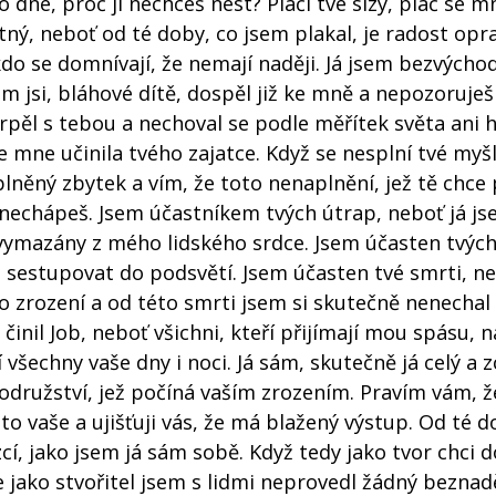
o dne, proč ji nechceš nést? Pláči tvé slzy, plač se 
stný, neboť od té doby, co jsem plakal, je radost opr
kdo se domnívají, že nemají naději. Já jsem bezvýcho
am jsi, bláhové dítě, dospěl již ke mně a nepozoruješ
rpěl s tebou a nechoval se podle měřítek světa ani 
e mne učinila tvého zajatce. Když se nesplní tvé myš
plněný zbytek a vím, že toto nenaplnění, jež tě chce 
ě nechápeš. Jsem účastníkem tvých útrap, neboť já j
 vymazány z mého lidského srdce. Jsem účasten tvýc
 sestupovat do podsvětí. Jsem účasten tvé smrti, n
 zrození a od této smrti jsem si skutečně nenechal 
o činil Job, neboť všichni, kteří přijímají mou spásu, n
všechny vaše dny i noci. Já sám, skutečně já celý a z
družství, jež počíná vaším zrozením. Pravím vám, ž
o vaše a ujišťuji vás, že má blažený výstup. Od té d
zcí, jako jsem já sám sobě. Když tedy jako tvor chci 
e jako stvořitel jsem s lidmi neprovedl žádný beznad