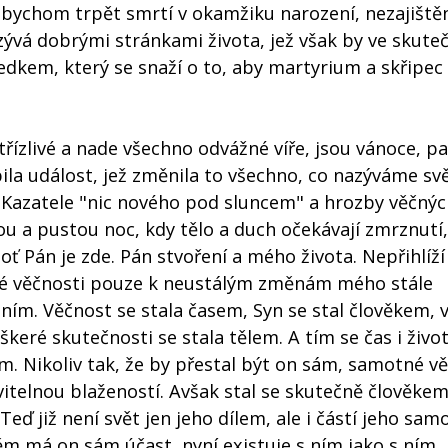
li bychom trpět smrtí v okamžiku narození, nezajištěn
azývá dobrými stránkami života, jež však by ve skute
dkem, který se snaží o to, aby martyrium a skřipec 
střízlivé a nade všechno odvážné víře, jsou vánoce, p
la událost, jež změnila to všechno, co nazýváme svě
o Kazatele "nic nového pod sluncem" a hrozby věčný
ou a pustou noc, kdy tělo a duch očekávají zmrznutí
 Pán je zde. Pán stvoření a mého života. Nepřihlíží j
vé věčnosti pouze k neustálým změnám mého stále
 ním. Věčnost se stala časem, Syn se stal člověkem, 
keré skutečnosti se stala tělem. A tím se čas i živo
m. Nikoliv tak, že by přestal být on sám, samotné v
itelnou blažeností. Avšak stal se skutečně člověkem
Teď již není svět jen jeho dílem, ale i částí jeho sam
něm má on sám účast, nyní existuje s ním jako s ním