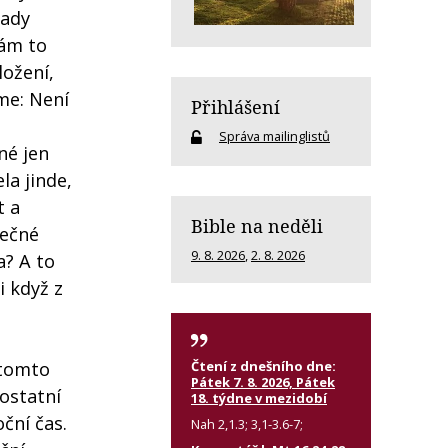
lady
nám to
ložení,
eme: Není
Přihlášení
Správa mailinglistů
né jen
la jinde,
t a
Bible na neděli
tečné
9. 8. 2026
,
2. 8. 2026
a? A to
i když z
Čtení z dnešního dne:
 tomto
Pátek 7. 8. 2026, Pátek
 ostatní
18. týdne v mezidobí
ční čas.
Nah 2,1.3; 3,1-3.6-7;