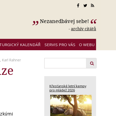
Nezanedbávej sebe!
-
archív citátů
ITURGICKÝ KALENDÁŘ
SERVIS PRO VÁS
O WEBU
 ,
Karl Rahner
uze
Křesťanské letní kempy
pro mládež 2026
ezkými