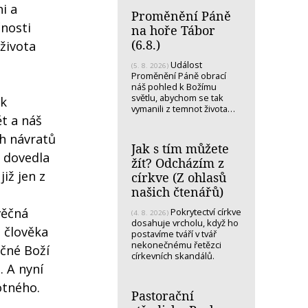
i a
Proměnění Páně
čnosti
na hoře Tábor
(6.8.)
života
Událost
(5. 8. 2026)
Proměnění Páně obrací
náš pohled k Božímu
světlu, abychom se tak
ak
vymanili z temnot života…
t a náš
ch návratů
Jak s tím můžete
, dovedla
žít? Odcházím z
iž jen z
církve (Z ohlasů
našich čtenářů)
věčná
Pokrytectví církve
(4. 8. 2026)
dosahuje vrcholu, když ho
t člověka
postavíme tváří v tvář
nekonečnému řetězci
ěčné Boží
církevních skandálů.
. A nyní
otného.
Pastorační