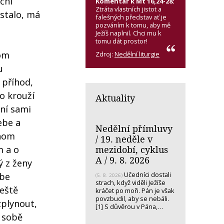
ční
Komentář k Mt 16,24-28:
Ztráta vlastních jistot a
 stalo, má
falešných představ ať je
pozváním k tomu, aby mě
Ježíš naplnil. Chci mu k
tomu dát prostor!
hom
Zdroj:
Nedělní liturgie
u
 příhod,
o krouží
Aktuality
ění sami
ebe a
Nedělní přímluvy
chom
/ 19. neděle v
mezidobí, cyklus
m a o
A / 9. 8. 2026
ý z ženy
Učedníci dostali
ebe
(5. 8. 2026)
strach, když viděli Ježíše
ještě
kráčet po moři. Pán je však
povzbudil, aby se nebáli.
zplynout,
[1] S důvěrou v Pána,…
i sobě