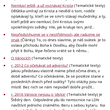
Nemluví ještě, a už vyznávají Krista
(Tematické texty)
Děťátka umírají za Krista a nevědí o tom, rodiče
oplakávají ty, kteří se ve smrti stávají mučedníky; a ty,
kteří ještě ani nemluví, činí Kristus svými
spolehlivými svědky. Hle, jak kraluje ten, jenž…
Nepředstihujme se v nestřídmosti, ale radujme se
jinak
(Články) To, co dnes slavíme, je náš svátek. Je to
oslava příchodu Boha k člověku, aby člověk mohl
přijít k Bohu, lépe řečeno vrátit se k němu…
O Vánocích
(Tematické texty)
r. 2012 Co očekávat od adventu?
(Tematické texty)
Jakou představu vlastně máme před očima dnes, v
době adventu? Co očekáváme, že se posléze stane v
posledních dnech před svátky? Tyto otázky jsou na
místě. Bez nich se nám nepodaří dobře prožít…
r. 2016 Vánoce nejsou o 'idylce'
(Tematické texty) Je
Štědrý den. Odpoledne jdu do nemocnice na LDN
navštívit jednoho známého. Beru s sebou kytaru. Na