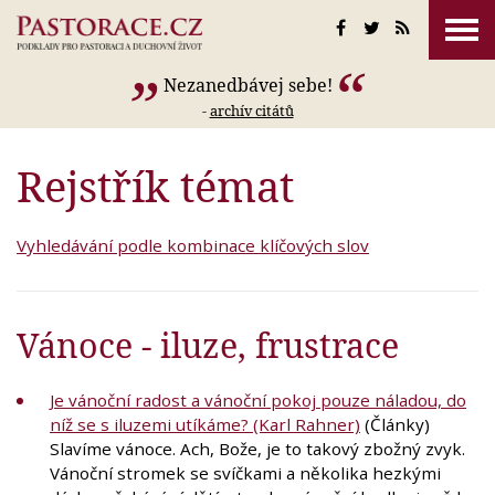
Nezanedbávej sebe!
-
archív citátů
Rejstřík témat
Vyhledávání podle kombinace klíčových slov
Vánoce - iluze, frustrace
Je vánoční radost a vánoční pokoj pouze náladou, do
níž se s iluzemi utíkáme? (Karl Rahner)
(Články)
Slavíme vánoce. Ach, Bože, je to takový zbožný zvyk.
Vánoční stromek se svíčkami a několika hezkými