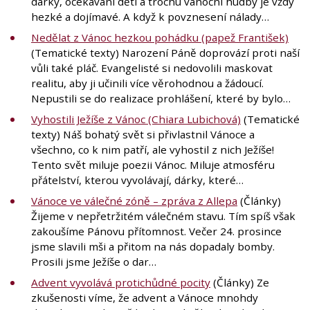
dárky, očekávání dětí a trochu vánoční hudby je vždy
hezké a dojímavé. A když k povznesení nálady…
Nedělat z Vánoc hezkou pohádku (papež František)
(Tematické texty) Narození Páně doprovází proti naší
vůli také pláč. Evangelisté si nedovolili maskovat
realitu, aby ji učinili více věrohodnou a žádoucí.
Nepustili se do realizace prohlášení, které by bylo…
Vyhostili Ježíše z Vánoc (Chiara Lubichová)
(Tematické
texty) Náš bohatý svět si přivlastnil Vánoce a
všechno, co k nim patří, ale vyhostil z nich Ježíše!
Tento svět miluje poezii Vánoc. Miluje atmosféru
přátelství, kterou vyvolávají, dárky, které…
Vánoce ve válečné zóně – zpráva z Allepa
(Články)
Žijeme v nepřetržitém válečném stavu. Tím spíš však
zakoušíme Pánovu přítomnost. Večer 24. prosince
jsme slavili mši a přitom na nás dopadaly bomby.
Prosili jsme Ježíše o dar…
Advent vyvolává protichůdné pocity
(Články) Ze
zkušenosti víme, že advent a Vánoce mnohdy