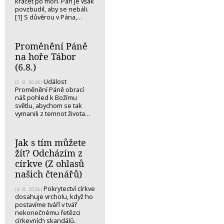
kráčet po moři. Pán je však
povzbudil, aby se nebáli.
[1] S důvěrou v Pána,…
Proměnění Páně
na hoře Tábor
(6.8.)
Událost
(5. 8. 2026)
Proměnění Páně obrací
náš pohled k Božímu
světlu, abychom se tak
vymanili z temnot života…
Jak s tím můžete
žít? Odcházím z
církve (Z ohlasů
našich čtenářů)
Pokrytectví církve
(4. 8. 2026)
dosahuje vrcholu, když ho
postavíme tváří v tvář
nekonečnému řetězci
církevních skandálů.