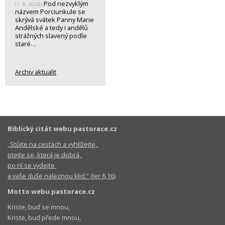
Pod nezvyklým
(1. 8. 2026)
názvem Porciunkule se
skrývá svátek Panny Marie
Andělské a tedy i andělů
strážných slavený podle
staré…
Archiv aktualit
Biblický citát webu pastorace.cz
„Stůjte na cestách a vyhlížejte,
ptejte se, která je dobrá,
po ní se vydejte
a vaše duše naleznou klid.“ (Jer 6,16)
Motto webu pastorace.cz
Kriste, buď se mnou,
Kriste, buď přede mnou,