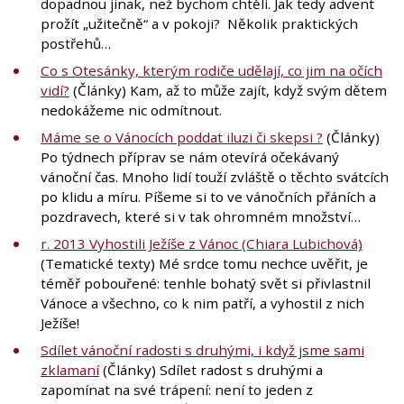
dopadnou jinak, než bychom chtěli. Jak tedy advent
prožít „užitečně“ a v pokoji? Několik praktických
postřehů…
Co s Otesánky, kterým rodiče udělají, co jim na očích
vidí?
(Články) Kam, až to může zajít, když svým dětem
nedokážeme nic odmítnout.
Máme se o Vánocích poddat iluzi či skepsi ?
(Články)
Po týdnech příprav se nám otevírá očekávaný
vánoční čas. Mnoho lidí touží zvláště o těchto svátcích
po klidu a míru. Píšeme si to ve vánočních přáních a
pozdravech, které si v tak ohromném množství…
r. 2013 Vyhostili Ježíše z Vánoc (Chiara Lubichová)
(Tematické texty) Mé srdce tomu nechce uvěřit, je
téměř pobouřené: tenhle bohatý svět si přivlastnil
Vánoce a všechno, co k nim patří, a vyhostil z nich
Ježíše!
Sdílet vánoční radosti s druhými, i když jsme sami
zklamaní
(Články) Sdílet radost s druhými a
zapomínat na své trápení: není to jeden z