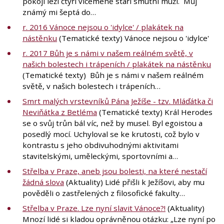
pokoji leží čtyři víceméně staří smutní muži. Můj
známý mi šeptá do…
r. 2016 Vánoce nejsou o 'idylce' / plakátek na
nástěnku
(Tematické texty) Vánoce nejsou o 'idylce'
r. 2017 Bůh je s námi v našem reálném světě, v
našich bolestech i trápeních / plakátek na nástěnku
(Tematické texty) Bůh je s námi v našem reálném
světě, v našich bolestech i trápeních…
Smrt malých vrstevníků Pána Ježíše - tzv. Mláďátka či
Neviňátka z Betléma
(Tematické texty) Král Herodes
se o svůj trůn bál víc, než by musel. Byl egoistou a
posedlý mocí. Uchyloval se ke krutosti, což bylo v
kontrastu s jeho obdivuhodnými aktivitami
stavitelskými, uměleckými, sportovními a…
Střelba v Praze, aneb jsou bolesti, na které nestačí
žádná slova
(Aktuality) Lidé přišli k Ježíšovi, aby mu
pověděli o zastřelených z filosofické fakulty…
Střelba v Praze. Lze nyní slavit Vánoce?!
(Aktuality)
Mnozí lidé si kladou oprávněnou otázku: „Lze nyní po