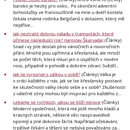
baroko je hezký pro voko... Po skončení adventní
bohoslužby ve francouzštině na mne u dveří kostela
čekala známá rodinka Belgičanů s dotazem, který mě
nejdříve…
Jak neztratit dobrou náladu v trampotách, které
přinese následující rok? (Jaroslav Škarvada)
(Články)
Snad i vy jste dostali plno vánočních a novoročních
přání. Mnohá jsou upřímná a křesťanská, ale množí
se počet těch, která mluví jen o úspěších v novém
roce, případně o pohodě a dobrém zdraví. Svědčí…
Jak se vyrovnat s válkou v sobě?
(Články) Válka je
v srdci každého z nás. Jak se lze křesťansky postavit
ke skutečnosti války okolo sebe a v sobě? Zkušenosti
z válečné zóny mohou být inspirací pro každého z…
Lekáme se rychlosti, jakou se blíží Vánoce
(Články)
Moderní společnost, která má jistě mnoho kladů a
krásných stránek, některé věci nespravedlivě
opomíjí a jiné dokonce škrtá. Například očekávání,
trpělivé čekání a těšení se nebývá považováno za…