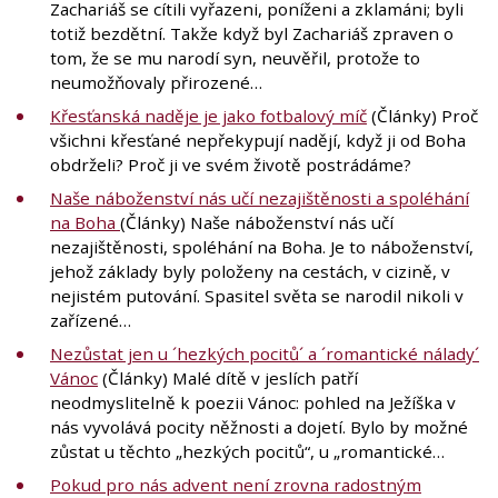
Zachariáš se cítili vyřazeni, poníženi a zklamáni; byli
totiž bezdětní. Takže když byl Zachariáš zpraven o
tom, že se mu narodí syn, neuvěřil, protože to
neumožňovaly přirozené…
Křesťanská naděje je jako fotbalový míč
(Články) Proč
všichni křesťané nepřekypují nadějí, když ji od Boha
obdrželi? Proč ji ve svém životě postrádáme?
Naše náboženství nás učí nezajištěnosti a spoléhání
na Boha
(Články) Naše náboženství nás učí
nezajištěnosti, spoléhání na Boha. Je to náboženství,
jehož základy byly položeny na cestách, v cizině, v
nejistém putování. Spasitel světa se narodil nikoli v
zařízené…
Nezůstat jen u ´hezkých pocitů´ a ´romantické nálady´
Vánoc
(Články) Malé dítě v jeslích patří
neodmyslitelně k poezii Vánoc: pohled na Ježíška v
nás vyvolává pocity něžnosti a dojetí. Bylo by možné
zůstat u těchto „hezkých pocitů“, u „romantické…
Pokud pro nás advent není zrovna radostným