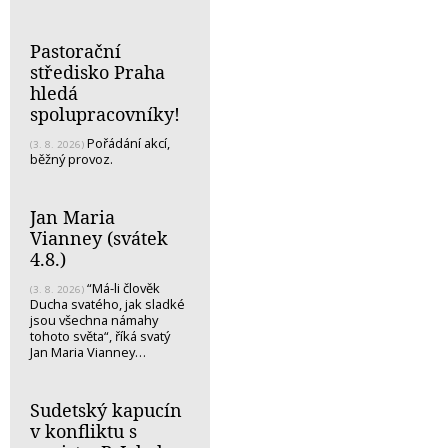
Pastorační
středisko Praha
hledá
spolupracovníky!
Pořádání akcí,
(3. 8. 2026)
běžný provoz.
Jan Maria
Vianney (svátek
4.8.)
“Má-li člověk
(3. 8. 2026)
Ducha svatého, jak sladké
jsou všechna námahy
tohoto světa“, říká svatý
Jan Maria Vianney…
Sudetský kapucín
v konfliktu s