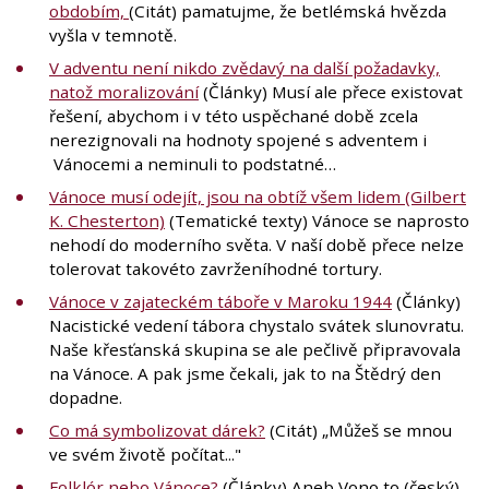
obdobím,
(Citát) pamatujme, že betlémská hvězda
vyšla v temnotě.
V adventu není nikdo zvědavý na další požadavky,
natož moralizování
(Články) Musí ale přece existovat
řešení, abychom i v této uspěchané době zcela
nerezignovali na hodnoty spojené s adventem i
Vánocemi a neminuli to podstatné…
Vánoce musí odejít, jsou na obtíž všem lidem (Gilbert
K. Chesterton)
(Tematické texty) Vánoce se naprosto
nehodí do moderního světa. V naší době přece nelze
tolerovat takovéto zavrženíhodné tortury.
Vánoce v zajateckém táboře v Maroku 1944
(Články)
Nacistické vedení tábora chystalo svátek slunovratu.
Naše křesťanská skupina se ale pečlivě připravovala
na Vánoce. A pak jsme čekali, jak to na Štědrý den
dopadne.
Co má symbolizovat dárek?
(Citát) „Můžeš se mnou
ve svém životě počítat..."
Folklór nebo Vánoce?
(Články) Aneb Vono to (český)