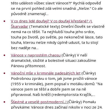
této události vůbec slavit Vánoce?!“ Rychlá odpověď
se na první pohled zdá velmi snadná: „Nelze.“ Co ale
původně znamenají…
V co dnes lidé doufají? V co doufají křesťané? /J.
Škarvada/
(Tematické texty) Dnešní člověk se vlastně
nemá na co těšit. Ta nejhlubší touha jeho srdce,
touha po životě, po světle, po nekonečné lásce, tato
touha, kterou nelze nikdy úplně udusit, ta tu stojí
bez naděje na…
Vánoce v naprostém chaosu
(Články) V naší
dramatické, složité a bolestivé situaci zakoušíme
Pánovu přítomnost.
Vánoční mše v kriminále padesátých let
(Články)
Podrobnou zprávu o tom, jak jsme prožili vánoce
(1955 v kriminále), jsem popsal v motáku domů: "Na
vánoce jsem se těšil a dobře jsem se na ně
připravoval. Naši kněží (redemptorista Krajčík,…
Šťastné a veselé postmoderní...!
(Články) Pomalu
přivykáme: Vánoce dnes začínají nikoliv v noci ze 24.