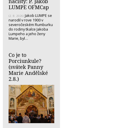
nacisty: P. Jakob
LUMPE OFMCap
Jakob LUMPE se
(2. 8. 2026)
narodil v rove 1900 v
severočeském Rumburku
do rodiny tkalce Jakoba
Lumpeho a jeho ženy
Marie, byl…
Co je to
Porciunkule?
(svátek Panny
Marie Andělské
2.8.)