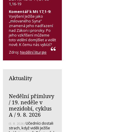
1,16-19
Komentář k Mt 17,1-9:
Vyvýšení Ježíše jako
„milovaného Syna“
znamená jeho nadřazení
nad Zákon i proroky. Po
jeho vzkříšení můžeme
toto vidění domýšlet a vidět
nově. K čemu nás vybízí?
Zdroj:
Nedělní liturgie
Aktuality
Nedělní přímluvy
/ 19. neděle v
mezidobí, cyklus
A / 9. 8. 2026
Učedníci dostali
(5. 8. 2026)
strach, když viděli Ježíše