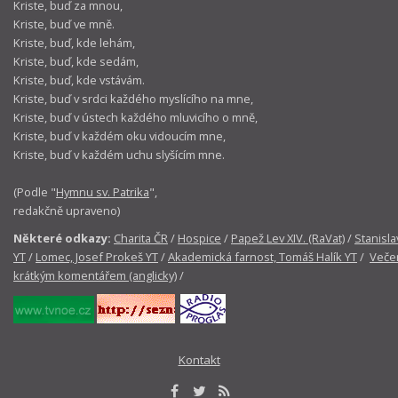
Kriste, buď za mnou,
Kriste, buď ve mně.
Kriste, buď, kde lehám,
Kriste, buď, kde sedám,
Kriste, buď, kde vstávám.
Kriste, buď v srdci každého myslícího na mne,
Kriste, buď v ústech každého mluvicího o mně,
Kriste, buď v každém oku vidoucím mne,
Kriste, buď v každém uchu slyšícím mne.
(Podle "
Hymnu sv. Patrika
",
redakčně upraveno)
Některé odkazy:
Charita ČR
/
Hospice
/
Papež Lev XIV. (RaVat)
/
Stanisla
YT
/
Lomec, Josef Prokeš YT
/
Akademická farnost, Tomáš Halík YT
/
Večer
krátkým komentářem (anglicky)
/
Kontakt