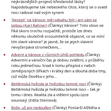
nejkrásnějších projevů křesťanské lásky?
Napodobujeme tak nebeského Otce, který se o svaté
noci radoval nad svým synem
´Recept´ na Vánoce: měj odvahu být i jen sám se
sebou (Karl Rahner)
(Články) Vánoce? Toto slovo se
říká skoro trochu rozpačitě, protože lze dnes
někomu skutečně srozumitelně objasnit, co se míní
tím slavit vánoce? Je jasné, že se jejich slavení
nevyčerpává stromečkem,…
Advent a Vánoce z různých úhlů pohledu
(Články)
Adventní a vánoční čas je dobou zvláštní, v průběhu
roku jedinečnou. Snad k tomu přispívá v našich
zeměpisných šířkách i krátký den a dlouhá doba tmy,
což může člověka v jeho…
Betlémská hvězda je hvězdou temné noci
(Články)
Betlémská hvězda je hvězdou temné noci – tak je
tomu i dnes. Realita zla a vtělení spolu úzce
souvisejí. (Edita Steinová)
Bože, už ani nedoufám
(Články) Postarší Alžběta a