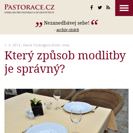
Nezanedbávej sebe!
-
archív citátů
1. 3. 2012 ,
David Torkington
(Foto: ima)
Který způsob modlitby
je správný?