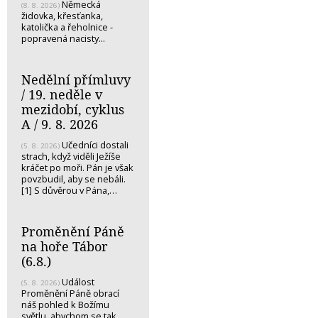
Německá
(8. 8. 2026)
židovka, křesťanka,
katolička a řeholnice -
popravená nacisty...
Nedělní přímluvy
/ 19. neděle v
mezidobí, cyklus
A / 9. 8. 2026
Učedníci dostali
(5. 8. 2026)
strach, když viděli Ježíše
kráčet po moři. Pán je však
povzbudil, aby se nebáli.
[1] S důvěrou v Pána,…
Proměnění Páně
na hoře Tábor
(6.8.)
Událost
(5. 8. 2026)
Proměnění Páně obrací
náš pohled k Božímu
světlu, abychom se tak