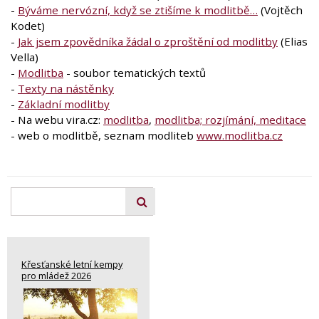
-
Býváme nervózní, když se ztišíme k modlitbě…
(Vojtěch
Kodet)
-
Jak jsem zpovědníka žádal o zproštění od modlitby
(Elias
Vella)
-
Modlitba
- soubor tematických textů
-
Texty na nástěnky
-
Základní modlitby
- Na webu vira.cz:
modlitba
,
modlitba; rozjímání, meditace
- web o modlitbě, seznam modliteb
www.modlitba.cz
Křesťanské letní kempy
pro mládež 2026