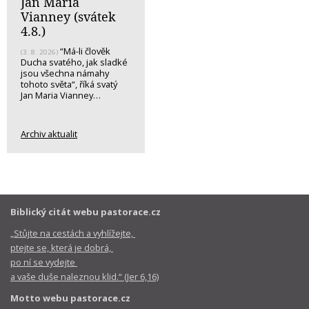
Jan Maria
Vianney (svátek
4.8.)
“Má-li člověk
(3. 8. 2026)
Ducha svatého, jak sladké
jsou všechna námahy
tohoto světa“, říká svatý
Jan Maria Vianney…
Archiv aktualit
Biblický citát webu pastorace.cz
„Stůjte na cestách a vyhlížejte,
ptejte se, která je dobrá,
po ní se vydejte
a vaše duše naleznou klid.“ (Jer 6,16)
Motto webu pastorace.cz