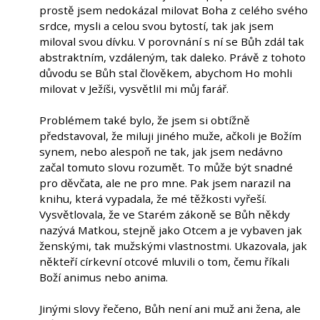
prostě jsem nedokázal milovat Boha z celého svého
srdce, mysli a celou svou bytostí, tak jak jsem
miloval svou dívku. V porovnání s ní se Bůh zdál tak
abstraktním, vzdáleným, tak daleko. Právě z tohoto
důvodu se Bůh stal člověkem, abychom Ho mohli
milovat v Ježíši, vysvětlil mi můj farář.
Problémem také bylo, že jsem si obtížně
představoval, že miluji jiného muže, ačkoli je Božím
synem, nebo alespoň ne tak, jak jsem nedávno
začal tomuto slovu rozumět. To může být snadné
pro děvčata, ale ne pro mne. Pak jsem narazil na
knihu, která vypadala, že mé těžkosti vyřeší.
Vysvětlovala, že ve Starém zákoně se Bůh někdy
nazývá Matkou, stejně jako Otcem a je vybaven jak
ženskými, tak mužskými vlastnostmi. Ukazovala, jak
někteří církevní otcové mluvili o tom, čemu říkali
Boží animus nebo anima.
Jinými slovy řečeno, Bůh není ani muž ani žena, ale