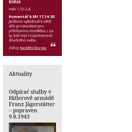
kněze
Hab 1,12-2,4;
Komentář k Mt 17,14-20:
Ježíšovo vybídnutí k větší
víře je návodem pro
přímluvnou modlitbu: i za
ty, kdo trpí rozpolceností
dnešního světa.
Zdroj:
Nedělní liturgie
Aktuality
Odpírač služby v
Hitlerově armádě
Franz Jägerstätter
– popraven
9.8.1943