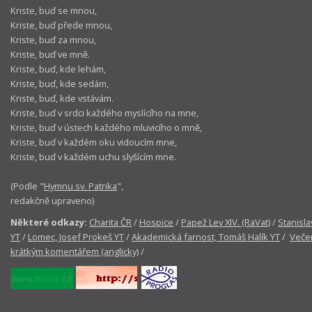
Kriste, buď se mnou,
Kriste, buď přede mnou,
Kriste, buď za mnou,
Kriste, buď ve mně.
Kriste, buď, kde lehám,
Kriste, buď, kde sedám,
Kriste, buď, kde vstávám.
Kriste, buď v srdci každého myslícího na mne,
Kriste, buď v ústech každého mluvicího o mně,
Kriste, buď v každém oku vidoucím mne,
Kriste, buď v každém uchu slyšícím mne.
(Podle "
Hymnu sv. Patrika
",
redakčně upraveno)
Některé odkazy:
Charita ČR
/
Hospice
/
Papež Lev XIV. (RaVat)
/
Stanisla
YT
/
Lomec, Josef Prokeš YT
/
Akademická farnost, Tomáš Halík YT
/
Večer
krátkým komentářem (anglicky)
/