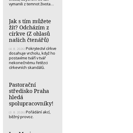
vymanili z temnot života…
Jak s tím můžete
žít? Odcházím z
církve (Z ohlasů
našich čtenářů)
Pokrytectví církve
(4. 8. 2026)
dosahuje vrcholu, když ho
postavíme tváří v tvář
nekonečnému řetězci
církevních skandálů.
Pastorační
středisko Praha
hledá
spolupracovníky!
Pořádání akcí,
(3. 8. 2026)
běžný provoz.