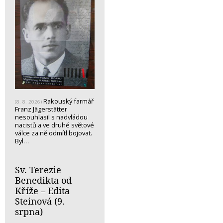
Rakouský farmář
(8. 8. 2026)
Franz Jägerstätter
nesouhlasil s nadvládou
nacistů a ve druhé světové
válce za ně odmítl bojovat.
Byl…
Sv. Terezie
Benedikta od
Kříže – Edita
Steinová (9.
srpna)