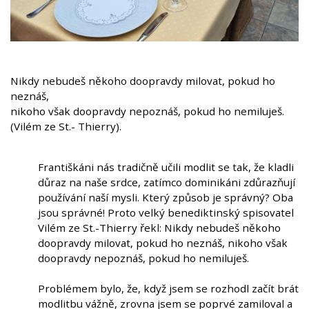
Nikdy nebudeš někoho doopravdy milovat, pokud ho
neznáš,
nikoho však doopravdy nepoznáš, pokud ho nemiluješ.
(Vilém ze St.- Thierry).
Františkáni nás tradičně učili modlit se tak, že kladli
důraz na naše srdce, zatímco dominikáni zdůrazňují
používání naší mysli. Který způsob je správný? Oba
jsou správné! Proto velký benediktinský spisovatel
Vilém ze St.-Thierry řekl: Nikdy nebudeš někoho
doopravdy milovat, pokud ho neznáš, nikoho však
doopravdy nepoznáš, pokud ho nemiluješ.
Problémem bylo, že, když jsem se rozhodl začít brát
modlitbu vážně, zrovna jsem se poprvé zamiloval a