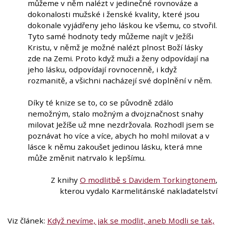
můžeme v něm nalézt v jedinečné rovnováze a
dokonalosti mužské i ženské kvality, které jsou
dokonale vyjádřeny jeho láskou ke všemu, co stvořil.
Tyto samé hodnoty tedy můžeme najít v Ježíši
Kristu, v němž je možné nalézt plnost Boží lásky
zde na Zemi. Proto když muži a ženy odpovídají na
jeho lásku, odpovídají rovnocenně, i když
rozmanitě, a všichni nacházejí své doplnění v něm.
Díky té knize se to, co se původně zdálo
nemožným, stalo možným a dvojznačnost snahy
milovat Ježíše už mne nezdržovala. Rozhodl jsem se
poznávat ho více a více, abych ho mohl milovat a v
lásce k němu zakoušet jedinou lásku, která mne
může změnit natrvalo k lepšímu.
Z knihy
O modlitbě s Davidem Torkingtonem
,
kterou vydalo Karmelitánské nakladatelství
Viz článek:
Když nevíme, jak se modlit, aneb Modli se tak,