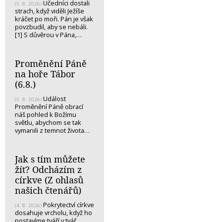
Učedníci dostali
(5. 8. 2026)
strach, když viděli Ježíše
kráčet po moři. Pán je však
povzbudil, aby se nebáli.
[1] S důvěrou v Pána,…
Proměnění Páně
na hoře Tábor
(6.8.)
Událost
(5. 8. 2026)
Proměnění Páně obrací
náš pohled k Božímu
světlu, abychom se tak
vymanili z temnot života…
Jak s tím můžete
žít? Odcházím z
církve (Z ohlasů
našich čtenářů)
Pokrytectví církve
(4. 8. 2026)
dosahuje vrcholu, když ho
postavíme tváří v tvář