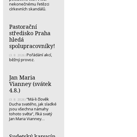
nekonečnému řetězci
církevních skandálů.
Pastorační
středisko Praha
hledá
spolupracovníky!
Pořádání akcí,
(3. 8. 2026)
běžný provoz.
Jan Maria
Vianney (svátek
4.8.)
“Má-li člověk
(3. 8. 2026)
Ducha svatého, jak sladké
jsou všechna námahy
tohoto světa“, říká svatý
Jan Maria Vianney…
Sudetský kapucín