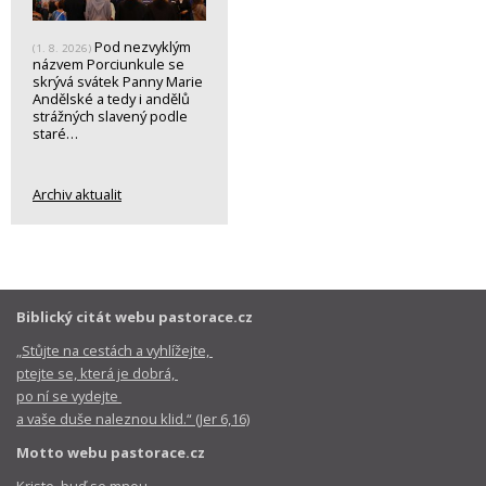
Pod nezvyklým
(1. 8. 2026)
názvem Porciunkule se
skrývá svátek Panny Marie
Andělské a tedy i andělů
strážných slavený podle
staré…
Archiv aktualit
Biblický citát webu pastorace.cz
„Stůjte na cestách a vyhlížejte,
ptejte se, která je dobrá,
po ní se vydejte
a vaše duše naleznou klid.“ (Jer 6,16)
Motto webu pastorace.cz