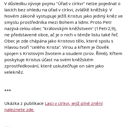
V důsledku vývoje pojmu "Úřad v církvi" nelze pojednat o
laicích bez ohledu na úřad v církvi, zvláště kněžský. V
Novém zákoně vystupuje Ježíš Kristus jako jediný kněz ve
smyslu prostředníka mezi Bohem a lidmi. Proto Petr
nazývá celou obec "královským kněžstvem" (1Petr2,9),
ne představené obce, ač je o nich v témže listu také řeč.
Obec je zde chápána jako Kristovo tělo, které spolu s
Hlavou tvoří "celého Krista". Vírou a křtem je člověk
spojen s Kristovým životem a osudem (srov. Řím6). Křtem
poskytuje Kristus účast na svém kněžském
zprostředkování, které uskutečňuje on sám jako
velekněz.
***
Ukázka z publikace
Laici v církvi, jejíž plné znění
naleznete zde.