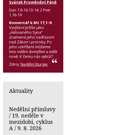
Svátek Proměnění Páně
Dan 7,9-10.13-14; 2 Petr
1,16-19
Komentář k Mt 17,1-9:
Vyvýšení Ježíše jako
„milovaného Syna“
znamená jeho nadřazení
nad Zákon i proroky. Po
jeho vzkříšení můžeme
toto vidění domýšlet a vidět
nově. K čemu nás vybízí?
Zdroj:
Nedělní liturgie
Aktuality
Nedělní přímluvy
/ 19. neděle v
mezidobí, cyklus
A / 9. 8. 2026