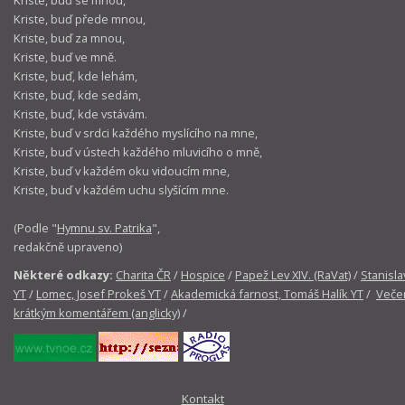
Kriste, buď se mnou,
Kriste, buď přede mnou,
Kriste, buď za mnou,
Kriste, buď ve mně.
Kriste, buď, kde lehám,
Kriste, buď, kde sedám,
Kriste, buď, kde vstávám.
Kriste, buď v srdci každého myslícího na mne,
Kriste, buď v ústech každého mluvicího o mně,
Kriste, buď v každém oku vidoucím mne,
Kriste, buď v každém uchu slyšícím mne.
(Podle "
Hymnu sv. Patrika
",
redakčně upraveno)
Některé odkazy:
Charita ČR
/
Hospice
/
Papež Lev XIV. (RaVat)
/
Stanisla
YT
/
Lomec, Josef Prokeš YT
/
Akademická farnost, Tomáš Halík YT
/
Večer
krátkým komentářem (anglicky)
/
Kontakt