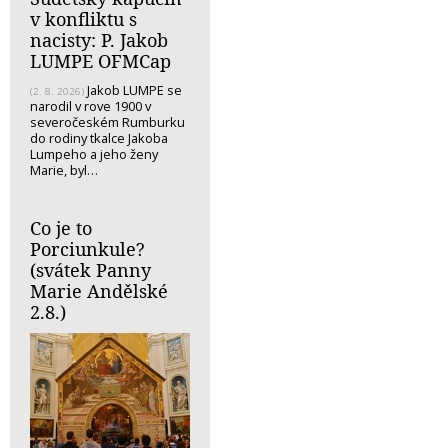
v konfliktu s
nacisty: P. Jakob
LUMPE OFMCap
Jakob LUMPE se
(2. 8. 2026)
narodil v rove 1900 v
severočeském Rumburku
do rodiny tkalce Jakoba
Lumpeho a jeho ženy
Marie, byl…
Co je to
Porciunkule?
(svátek Panny
Marie Andělské
2.8.)