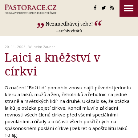
Nezanedbávej sebe!
-
archív citátů
20. 11. 2003 ,
Wilhelm Zauner
Laici a kněžství v
církvi
Označení "Boží lid" pomohlo znovu najít původní jednotu
kléru a laiků, mužů a žen, řeholníků a řeholnic na jedné
straně a "světských lidí" na druhé. Ukázalo se, že otázka
laiků je otázka pojetí církve. Koncil mluví o základní
rovnosti všech členů církve před všemi speciálními
povoláními a úřady a o účasti všech pokřtěných na
spásonosném poslání církve (Dekret o apoštolátu laiků
10 aj.).