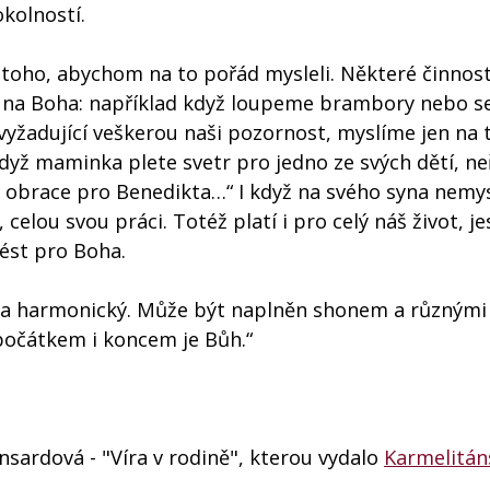
okolností.
toho, abychom na to pořád mysleli. Některé činnost
t na Boha: například když loupeme brambory nebo 
vyžadující veškerou naši pozornost, myslíme jen na t
dyž maminka plete svetr pro jedno ze svých dětí, neř
 obrace pro Benedikta…“ I když na svého syna nemys
celou svou práci. Totéž platí i pro celý náš život, jes
ést pro Boha.
ný a harmonický. Může být naplněn shonem a různými
 počátkem i koncem je Bůh.“
nsardová - "Víra v rodině", kterou vydalo
Karmelitán