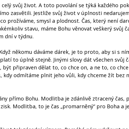
celý svůj život. A toto povolání se týká každého po
ímo zasvětili. Jestliže svůj život v úplnosti nedaruj
o prožíváme, smysl a plodnost. Čas, který není da
jakémkoliv stavu, máme Bohu věnovat veškerý svůj ča
m dní v týdnu.
Když někomu dáváme dárek, je to proto, aby si s n
platí to úplně stejně. Jinými slovy dát všechen svůj 
, být připraven dělat to, co chce on, a ne to, co ch
s, kdy odmítáme plnit jeho vůli, kdy chceme žít bez 
vány přímo Bohu. Modlitba je zdánlivě ztracený čas, 
 zisk. Modlitba, to je čas „promarněný“ pro Boha a j