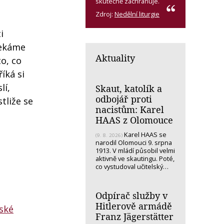
skutečně zachraňuje.
Zdroj:
Nedělní liturgie
i
sekáme
Aktuality
o, co
íká si
lí,
Skaut, katolík a
odbojář proti
tliže se
nacistům: Karel
HAAS z Olomouce
Karel HAAS se
(9. 8. 2026)
narodil Olomouci 9. srpna
1913. V mládí působil velmi
aktivně ve skautingu. Poté,
co vystudoval učitelský…
Odpírač služby v
Hitlerově armádě
ské
Franz Jägerstätter