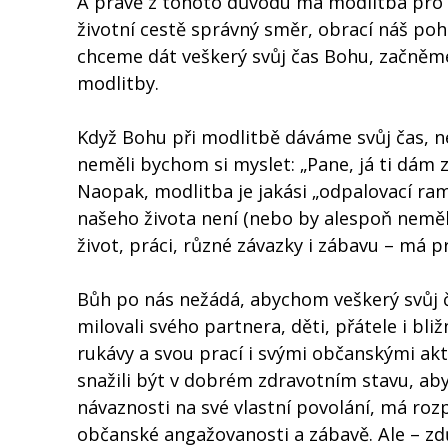
A právě z tohoto důvodu má modlitba pro 
životní cestě správný směr, obrací náš pohl
chceme dát veškerý svůj čas Bohu, začněm
modlitby.
Když Bohu při modlitbě dáváme svůj čas, n
neměli bychom si myslet: „Pane, já ti dám z
Naopak, modlitba je jakási „odpalovací ra
našeho života není (nebo by alespoň neměl
život, práci, různé závazky i zábavu – má p
Bůh po nás nežádá, abychom veškerý svůj č
milovali svého partnera, děti, přátele i bliž
rukávy a svou prací i svými občanskými akti
snažili být v dobrém zdravotním stavu, aby
návaznosti na své vlastní povolání, má roz
občanské angažovanosti a zábavě. Ale – zd