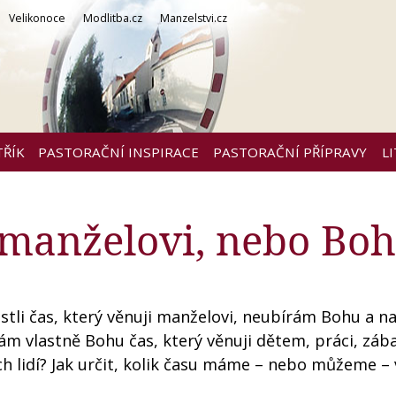
Velikonoce
Modlitba.cz
Manzelstvi.cz
TŘÍK
PASTORAČNÍ INSPIRACE
PASTORAČNÍ PŘÍPRAVY
L
manželovi, nebo Bo
jestli čas, který věnuji manželovi, neubírám Bohu a n
ám vlastně Bohu čas, který věnuji dětem, práci, záb
h lidí? Jak určit, kolik času máme – nebo můžeme –