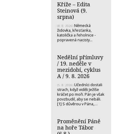
Kříže – Edita
Steinová (9.
srpna)
Německá
(8. 8. 2026)
židovka, křesťanka,
katolička a řeholnice -
popravená nacisty...
Nedělní přímluvy
/ 19. neděle v
mezidobí, cyklus
A / 9. 8. 2026
Učedníci dostali
(5. 8. 2026)
strach, když viděli Ježíše
kráčet po moři. Pán je však
povzbudil, aby se nebáli.
[1] S důvěrou v Pána,…
Proměnění Páně
na hoře Tábor
(6.8.)