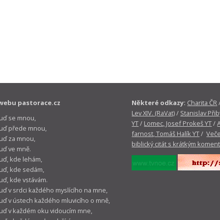
webu pastorace.cz
Některé odkazy:
Charita ČR
Lev XIV. (RaVat)
/
Stanislav Přib
buď se mnou,
YT
/
Lomec, Josef Prokeš YT
/
 buď přede mnou,
farnost, Tomáš Halík YT
/
Veče
buď za mnou,
biblický citát s krátkým komen
buď ve mně.
buď, kde lehám,
buď, kde sedám,
buď, kde vstávám.
buď v srdci každého myslícího na mne,
buď v ústech každého mluvicího o mně,
buď v každém oku vidoucím mne,