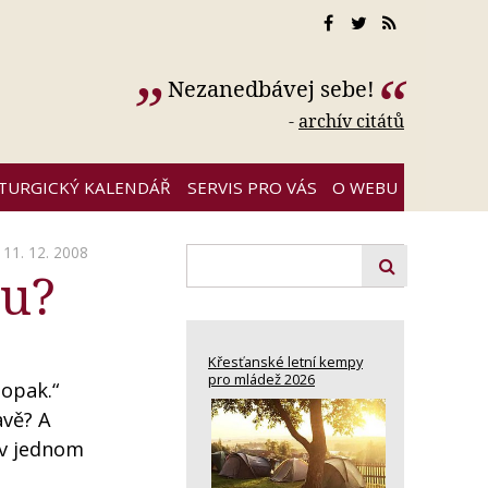
Nezanedbávej sebe!
-
archív citátů
ITURGICKÝ KALENDÁŘ
SERVIS PRO VÁS
O WEBU
11. 12. 2008
hu?
Křesťanské letní kempy
pro mládež 2026
aopak.“
avě? A
 v jednom