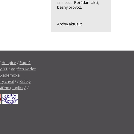
Pořádání akcí,
(3. 8. 2026)
běžný provoz.
Archiv aktualit
/
Hospice
/
Papež
yl YT
/
Vojtěch Kodet
Akademická
ry chval
/ /
Krátký
tářem (anglicky)
/