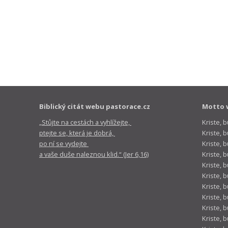
Biblický citát webu pastorace.cz
Motto 
„Stůjte na cestách a vyhlížejte,
Kriste, 
ptejte se, která je dobrá,
Kriste,
po ní se vydejte
Kriste, 
a vaše duše naleznou klid.“ (Jer 6,16)
Kriste, 
Kriste, 
Kriste, 
Kriste, 
Kriste, 
Kriste, 
Kriste, 