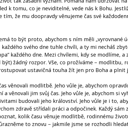
život tak zásadní význam. Pomáhá nám udržovat na
ed k tomu, co je neviditelné, vede nás k Bohu. Jestli
e tím, že mu doopravdy věnujeme čas své každoden
emá to být proto, abychom s ním měli „vyrovnané úč
 každého svého dne tuhle chvíli, a ty mi necháš zbyt
mpa“ každého dne. Mezi chvílemi, kdy se modlíme, a
 být) žádný rozpor. Vše, co prožíváme – modlitbu, r
rostupovat ustavičná touha žít jen pro Boha a plnit j
as věnovali modlitbě. Jeho vůle je, abychom opravd
ní a věnovali jim svůj čas. Jeho vůle je, abychom si vy
vitami budovali jeho království. Jeho vůle je i to, a
chom zdravě střídali práci a odpočinek. Každý sám z
poznat, kolik času věnuje modlitbě, rodinnému životu
ůrazněme to znovu – jakmile jsme se rozhodli hleda