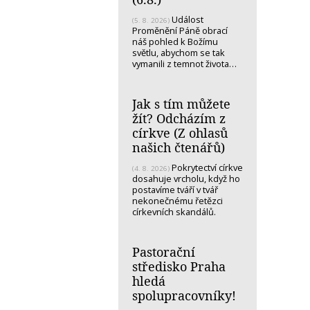
Událost
(5. 8. 2026)
Proměnění Páně obrací
náš pohled k Božímu
světlu, abychom se tak
vymanili z temnot života…
Jak s tím můžete
žít? Odcházím z
církve (Z ohlasů
našich čtenářů)
Pokrytectví církve
(4. 8. 2026)
dosahuje vrcholu, když ho
postavíme tváří v tvář
nekonečnému řetězci
církevních skandálů.
Pastorační
středisko Praha
hledá
spolupracovníky!