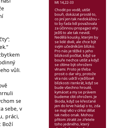
 naší
Mt 14,22-33
že
Chodit po vodě, utišit
bouři, dokázat prostě to,
ní
co jiní jen tak nedokážou –
to by řada lidí považovala
za účinnou propagaci víry.
Ježíš to ale tak nevidí.
Nedělá kousky, kterým by
ty“;
se lidé divili, ale chce být
ek.“
svým učedníkům blízko.
Pro nás je těžké s jeho
 zbytkem
blízkostí počítat, když se
bouře nechce utišit a když
odinný
se cítíme být ohroženi
vlnami. Proto je třeba
eho vůli.
prosit o dar víry, protože
víra nás udrží v Ježíšově
blízkosti i tenkrát, když se
ově
bude všechno hroutit,
kymácet a my se právem
hrnuli
budeme cítit ohroženi. Je
bychom se
škoda, když se křesťané
jen do krve hádají o to, zda
a sebe, v
se mají věci v církvi dělat
tak nebo onak. Mohou
, práci,
přitom ztratit ze zřetele
t Boží
toho jediného, který