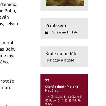
křtěného,
eme Bohu,
rován
s, celých
Přihlášení
Správa mailinglistů
ím mohl
čas Bohu
Bible na neděli
ceme my.
16. 8. 2026
,
9. 8. 2026
něho,
protože
Čtení z dnešního dne:
en pro
Neděle . .
1 Král 19,9a.11-13a; Žalm Žl
85,9ab+10.11-12.13-14; Řím
9,1-5