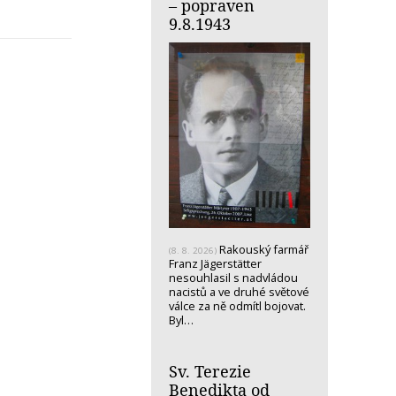
– popraven
9.8.1943
Rakouský farmář
(8. 8. 2026)
Franz Jägerstätter
nesouhlasil s nadvládou
nacistů a ve druhé světové
válce za ně odmítl bojovat.
Byl…
Sv. Terezie
Benedikta od