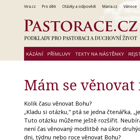
Vira.cz
Pro děti
Otázky a odpovědi
Maria.cz
Vánoce
KÁZÁNÍ
PŘÍMLUVY
TEXTY NA NÁSTĚNKY
REJS
Mám se věnovat 
Kolik času věnovat Bohu?
„Kladu si otázku,“ ptá se jedna čtenářka, „
Tuto otázku můžeme ještě rozšířit. Neubír
není čas věnovaný modlitbě na úkor druhýc
dni, týdnu nebo roce věnovat Bohu?