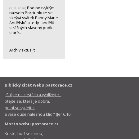
Pod nezvyklým
(1. 8. 2026)
názvem Porciunkule se
skrývá svátek Panny Marie
Andělské a tedy i andělů
strážných slavený podle
staré…
Archiv aktualit
Biblický citát webu pastorace.cz
„Stůjte na cestách a vyhlížejte,
ptejte se, která je dobrá,
po ní se vydejte
a vaše duše naleznou klid.“ (Jer 6,16)
Motto webu pastorace.cz
Kriste, buď se mnou,