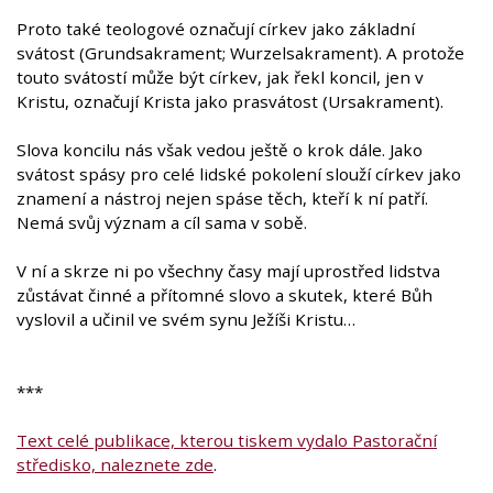
Proto také teologové označují církev jako základní
svátost (Grundsakrament; Wurzelsakrament). A protože
touto svátostí může být církev, jak řekl koncil, jen v
Kristu, označují Krista jako prasvátost (Ursakrament).
Slova koncilu nás však vedou ještě o krok dále. Jako
svátost spásy pro celé lidské pokolení slouží církev jako
znamení a nástroj nejen spáse těch, kteří k ní patří.
Nemá svůj význam a cíl sama v sobě.
V ní a skrze ni po všechny časy mají uprostřed lidstva
zůstávat činné a přítomné slovo a skutek, které Bůh
vyslovil a učinil ve svém synu Ježíši Kristu…
***
Text celé publikace, kterou tiskem vydalo Pastorační
středisko, naleznete zde
.