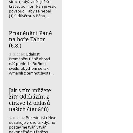
strach, když viděli Ježíše
kráčet po moři. Pán je však
povzbudil, aby se nebáli.
[1] S důvěrou v Pána,…
Proměnění Páně
na hoře Tábor
(6.8.)
Událost
(5. 8. 2026)
Proměnění Páně obrací
náš pohled k Božímu
světlu, abychom se tak
vymanili z temnot života…
Jak s tím můžete
žít? Odcházím z
církve (Z ohlasů
našich čtenářů)
Pokrytectví církve
(4. 8. 2026)
dosahuje vrcholu, když ho
postavíme tváří v tvář
nekonečnému řetězci