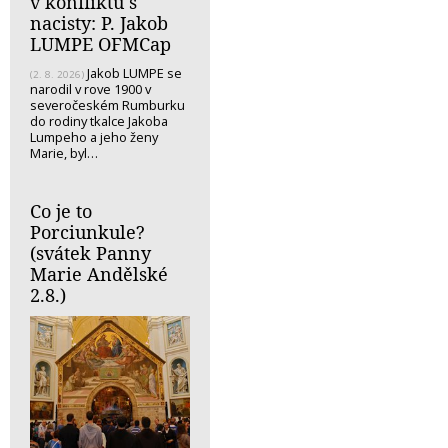
v konfliktu s
nacisty: P. Jakob
LUMPE OFMCap
Jakob LUMPE se
(2. 8. 2026)
narodil v rove 1900 v
severočeském Rumburku
do rodiny tkalce Jakoba
Lumpeho a jeho ženy
Marie, byl…
Co je to
Porciunkule?
(svátek Panny
Marie Andělské
2.8.)