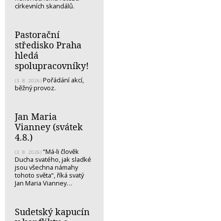
církevních skandálů.
Pastorační
středisko Praha
hledá
spolupracovníky!
Pořádání akcí,
(3. 8. 2026)
běžný provoz.
Jan Maria
Vianney (svátek
4.8.)
“Má-li člověk
(3. 8. 2026)
Ducha svatého, jak sladké
jsou všechna námahy
tohoto světa“, říká svatý
Jan Maria Vianney…
Sudetský kapucín