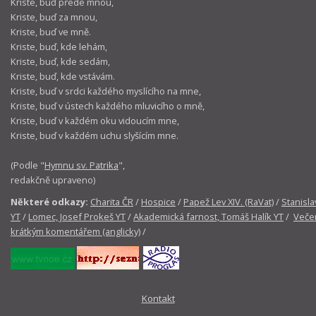
Kriste, buď přede mnou,
Kriste, buď za mnou,
Kriste, buď ve mně.
Kriste, buď, kde lehám,
Kriste, buď, kde sedám,
Kriste, buď, kde vstávám.
Kriste, buď v srdci každého myslícího na mne,
Kriste, buď v ústech každého mluvicího o mně,
Kriste, buď v každém oku vidoucím mne,
Kriste, buď v každém uchu slyšícím mne.
(Podle "
Hymnu sv. Patrika
",
redakčně upraveno)
Některé odkazy:
Charita ČR
/
Hospice
/
Papež Lev XIV. (RaVat)
/
Stanisla
YT
/
Lomec, Josef Prokeš YT
/
Akademická farnost, Tomáš Halík YT
/
Večer
krátkým komentářem (anglicky)
/
Kontakt