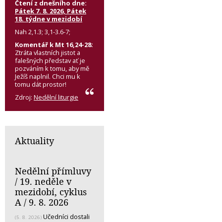
Čtení z dnešního dne:
Pátek 7. 8. 2026, Pátek
18. týdne v mezidobí
Nah 2,1.3; 3,1-3.6-7;
Komentář k Mt 16,24-28:
Ztráta vlastních jistot a
falešných představ ať je
pozváním k tomu, aby mě
Ježíš naplnil. Chci mu k
tomu dát prostor!
Zdroj:
Nedělní liturgie
Aktuality
Nedělní přímluvy
/ 19. neděle v
mezidobí, cyklus
A / 9. 8. 2026
Učedníci dostali
(5. 8. 2026)