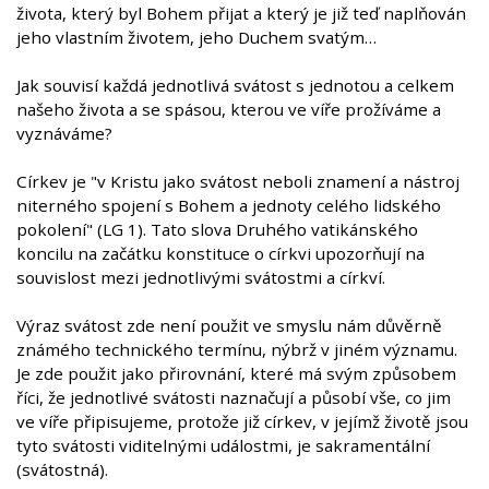
života, který byl Bohem přijat a který je již teď naplňován
jeho vlastním životem, jeho Duchem svatým…
Jak souvisí každá jednotlivá svátost s jednotou a celkem
našeho života a se spásou, kterou ve víře prožíváme a
vyznáváme?
Církev je "v Kristu jako svátost neboli znamení a nástroj
niterného spojení s Bohem a jednoty celého lidského
pokolení" (LG 1). Tato slova Druhého vatikánského
koncilu na začátku konstituce o církvi upozorňují na
souvislost mezi jednotlivými svátostmi a církví.
Výraz svátost zde není použit ve smyslu nám důvěrně
známého technického termínu, nýbrž v jiném významu.
Je zde použit jako přirovnání, které má svým způsobem
říci, že jednotlivé svátosti naznačují a působí vše, co jim
ve víře připisujeme, protože již církev, v jejímž životě jsou
tyto svátosti viditelnými událostmi, je sakramentální
(svátostná).