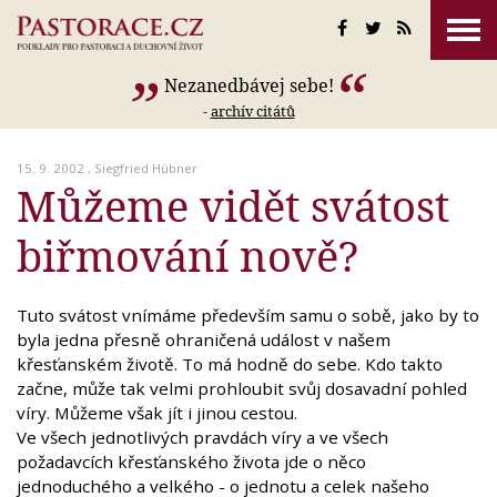
Nezanedbávej sebe!
-
archív citátů
15. 9. 2002 ,
Siegfried Hübner
Můžeme vidět svátost
biřmování nově?
Tuto svátost vnímáme především samu o sobě, jako by to
byla jedna přesně ohraničená událost v našem
křesťanském životě. To má hodně do sebe. Kdo takto
začne, může tak velmi prohloubit svůj dosavadní pohled
víry. Můžeme však jít i jinou cestou.
Ve všech jednotlivých pravdách víry a ve všech
požadavcích křesťanského života jde o něco
jednoduchého a velkého - o jednotu a celek našeho