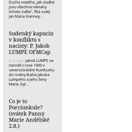
Ducha svatého, jak sladké
jsou všechna námahy
tohoto světa“, říká svatý
Jan Maria Vianney…
Sudetský kapucín
v konfliktu s
nacisty: P. Jakob
LUMPE OFMCap
Jakob LUMPE se
(2. 8. 2026)
narodil v rove 1900 v
severočeském Rumburku
do rodiny tkalce Jakoba
Lumpeho a jeho ženy
Marie, byl…
Co je to
Porciunkule?
(svátek Panny
Marie Andělské
2.8.)