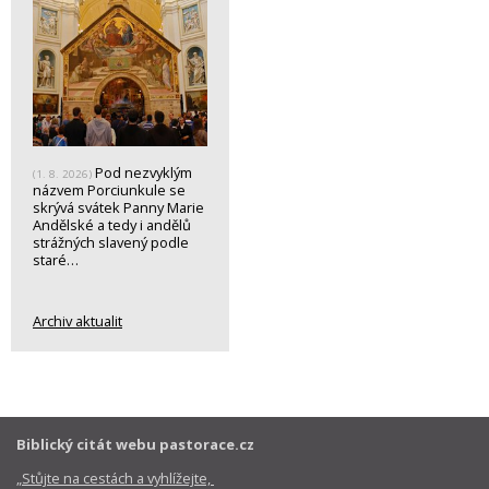
Pod nezvyklým
(1. 8. 2026)
názvem Porciunkule se
skrývá svátek Panny Marie
Andělské a tedy i andělů
strážných slavený podle
staré…
Archiv aktualit
Biblický citát webu pastorace.cz
„Stůjte na cestách a vyhlížejte,