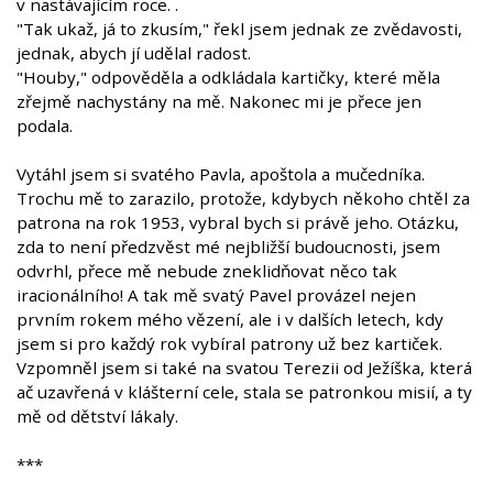
v nastávajícím roce. .
"Tak ukaž, já to zkusím," řekl jsem jednak ze zvědavosti,
jednak, abych jí udělal radost.
"Houby," odpověděla a odkládala kartičky, které měla
zřejmě nachystány na mě. Nakonec mi je přece jen
podala.
Vytáhl jsem si svatého Pavla, apoštola a mučedníka.
Trochu mě to zarazilo, protože, kdybych někoho chtěl za
patrona na rok 1953, vybral bych si právě jeho. Otázku,
zda to není předzvěst mé nejbližší budoucnosti, jsem
odvrhl, přece mě nebude zneklidňovat něco tak
iracionálního! A tak mě svatý Pavel provázel nejen
prvním rokem mého vězení, ale i v dalších letech, kdy
jsem si pro každý rok vybíral patrony už bez kartiček.
Vzpomněl jsem si také na svatou Terezii od Ježíška, která
ač uzavřená v klášterní cele, stala se patronkou misií, a ty
mě od dětství lákaly.
***