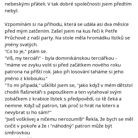
nebeskými přáteli. V tak dobré společnosti jsem předtím
nebyl.
Vzpomínám si na příhodu, která se udála asi dva měsíce
před mým zatčením. Zašel jsem na kus řeči k Petře
Průchové z naší party. Na stole měla hromádku lístků se
jmény svatých.
"Co to je," ptám se.
"Víš, my terciáři" - byla dominikánskou terciářkou -
"máme ve zvyku volit si před začátkem nového roku
patrona na příští rok. Jako při losování taháme si jeho
jméno z klobouku."
"To mi připadá," ušklíbl jsem se, "jako když v mém dětství
chodili flašinetáři s papouškem a ten vytahoval svým
zobáčkem z krabice lístek s předpovědí, co tě čeká a
nemine. Když už patron, tak proč si hrát na loterii a
nevybrat si ho sám?"
"Jseš vošklivej a ničemu nerozumíš!" Řekla, že bych se měl
cvičit v pokoře a že i "náhodný" patron může být
směrovkou