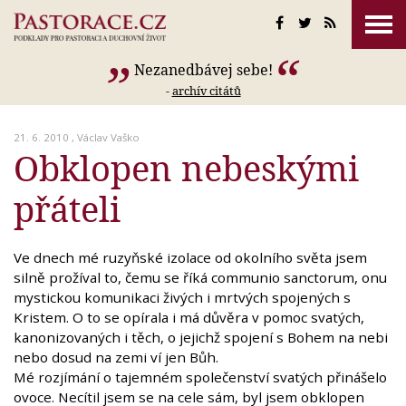
Nezanedbávej sebe!
-
archív citátů
21. 6. 2010 ,
Václav Vaško
Obklopen nebeskými
přáteli
Ve dnech mé ruzyňské izolace od okolního světa jsem
silně prožíval to, čemu se říká communio sanctorum, onu
mystickou komunikaci živých i mrtvých spojených s
Kristem. O to se opírala i má důvěra v pomoc svatých,
kanonizovaných i těch, o jejichž spojení s Bohem na nebi
nebo dosud na zemi ví jen Bůh.
Mé rozjímání o tajemném společenství svatých přinášelo
ovoce. Necítil jsem se na cele sám, byl jsem obklopen