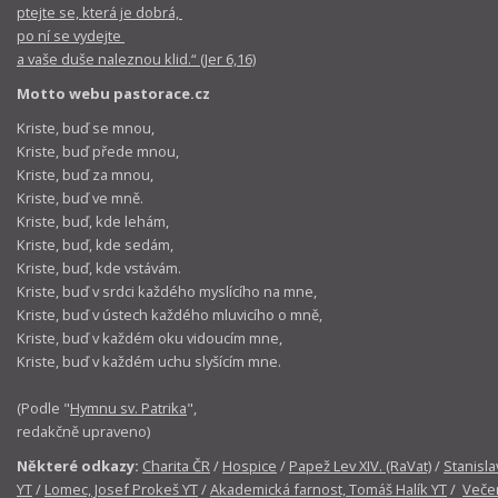
ptejte se, která je dobrá,
po ní se vydejte
a vaše duše naleznou klid.“ (Jer 6,16)
Motto webu pastorace.cz
Kriste, buď se mnou,
Kriste, buď přede mnou,
Kriste, buď za mnou,
Kriste, buď ve mně.
Kriste, buď, kde lehám,
Kriste, buď, kde sedám,
Kriste, buď, kde vstávám.
Kriste, buď v srdci každého myslícího na mne,
Kriste, buď v ústech každého mluvicího o mně,
Kriste, buď v každém oku vidoucím mne,
Kriste, buď v každém uchu slyšícím mne.
(Podle "
Hymnu sv. Patrika
",
redakčně upraveno)
Některé odkazy:
Charita ČR
/
Hospice
/
Papež Lev XIV. (RaVat)
/
Stanisla
YT
/
Lomec, Josef Prokeš YT
/
Akademická farnost, Tomáš Halík YT
/
Večer