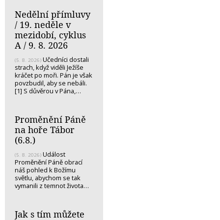
Nedělní přímluvy
/ 19. neděle v
mezidobí, cyklus
A / 9. 8. 2026
Učedníci dostali
(5. 8. 2026)
strach, když viděli Ježíše
kráčet po moři. Pán je však
povzbudil, aby se nebáli.
[1] S důvěrou v Pána,…
Proměnění Páně
na hoře Tábor
(6.8.)
Událost
(5. 8. 2026)
Proměnění Páně obrací
náš pohled k Božímu
světlu, abychom se tak
vymanili z temnot života…
Jak s tím můžete