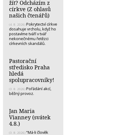
žít? Odcházím z
církve (Z ohlasů
našich čtenářů)
Pokrytectví církve
(4. 8. 2026)
dosahuje vrcholu, když ho
postavíme tváří v tvář
nekonečnému řetězci
církevních skandálů.
Pastorační
středisko Praha
hledá
spolupracovníky!
Pořádání akcí,
(3. 8. 2026)
běžný provoz.
Jan Maria
Vianney (svátek
4.8.)
“Má-li člověk
(3. 8. 2026)