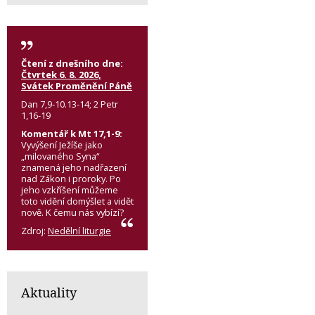
Čtení z dnešního dne:
Čtvrtek 6. 8. 2026,
Svátek Proměnění Páně
Dan 7,9-10.13-14; 2 Petr
1,16-19
Komentář k Mt 17,1-9:
Vyvýšení Ježíše jako
„milovaného Syna“
znamená jeho nadřazení
nad Zákon i proroky. Po
jeho vzkříšení můžeme
toto vidění domýšlet a vidět
nově. K čemu nás vybízí?
Zdroj:
Nedělní liturgie
Aktuality