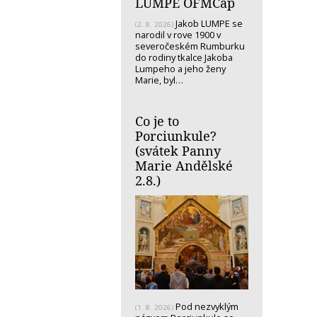
LUMPE OFMCap
Jakob LUMPE se
(2. 8. 2026)
narodil v rove 1900 v
severočeském Rumburku
do rodiny tkalce Jakoba
Lumpeho a jeho ženy
Marie, byl…
Co je to
Porciunkule?
(svátek Panny
Marie Andělské
2.8.)
Pod nezvyklým
(1. 8. 2026)