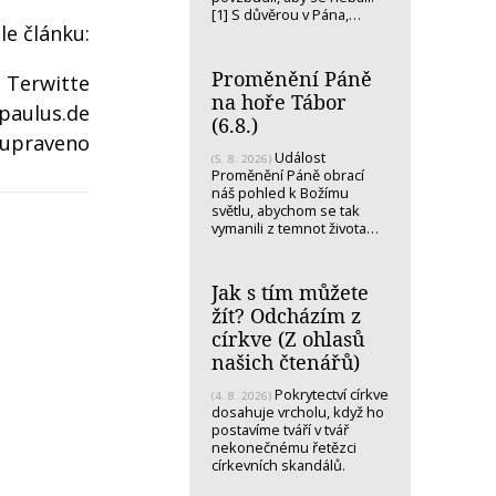
[1] S důvěrou v Pána,…
e článku:
Proměnění Páně
 Terwitte
na hoře Tábor
paulus.de
(6.8.)
 upraveno
Událost
(5. 8. 2026)
Proměnění Páně obrací
náš pohled k Božímu
světlu, abychom se tak
vymanili z temnot života…
Jak s tím můžete
žít? Odcházím z
církve (Z ohlasů
našich čtenářů)
Pokrytectví církve
(4. 8. 2026)
dosahuje vrcholu, když ho
postavíme tváří v tvář
nekonečnému řetězci
církevních skandálů.