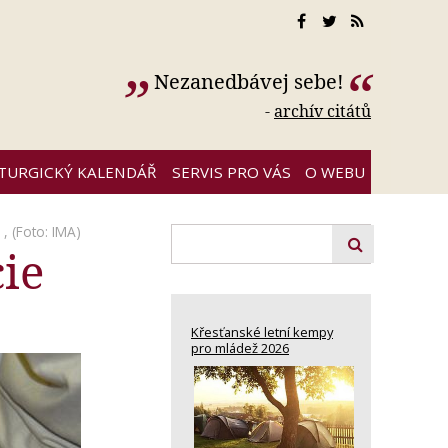
Nezanedbávej sebe!
-
archív citátů
ITURGICKÝ KALENDÁŘ
SERVIS PRO VÁS
O WEBU
 , (Foto: IMA)
ie
Křesťanské letní kempy
pro mládež 2026