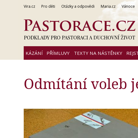
Vira.cz
Pro děti
Otázky a odpovědi
Maria.cz
Vánoce
KÁZÁNÍ
PŘÍMLUVY
TEXTY NA NÁSTĚNKY
REJS
Odmítání voleb 