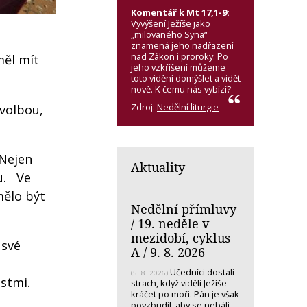
Komentář k Mt 17,1-9:
Vyvýšení Ježíše jako
„milovaného Syna“
znamená jeho nadřazení
nad Zákon i proroky. Po
měl mít
jeho vzkříšení můžeme
toto vidění domýšlet a vidět
nově. K čemu nás vybízí?
Zdroj:
Nedělní liturgie
 volbou,
 Nejen
Aktuality
tu. Ve
mělo být
Nedělní přímluvy
/ 19. neděle v
mezidobí, cyklus
 své
A / 9. 8. 2026
Učedníci dostali
(5. 8. 2026)
stmi.
strach, když viděli Ježíše
kráčet po moři. Pán je však
povzbudil, aby se nebáli.