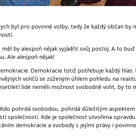
bych byl pro povinné volby, tedy že každý občan by 
ostí.
, měl by alespoň nějak vyjádřit svůj postoj. A to buď
u. Ale alespoň nějak!
demokracie. Demokracie totiž potřebuje každý hlas.
ochvějných voličů se zúženým úhlem pohledu na reali
esetiletí lidé neměli možnost svobodně volit, by to 
u. Kdo pohrdá svobodou, pohrdá důležitým aspektem
ástí společnosti. Kde je společnost utvořena opravdu
áním demokracie a svobody s jejími právy i povinno