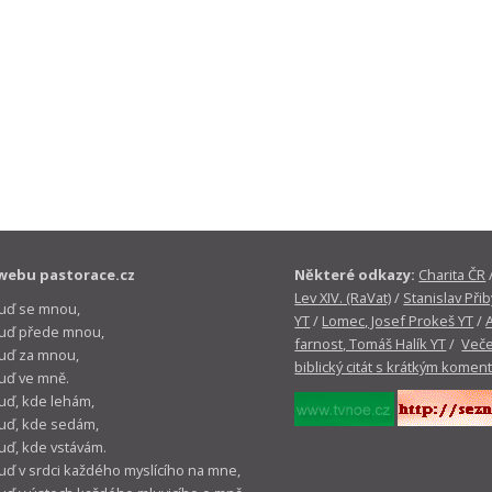
webu pastorace.cz
Některé odkazy:
Charita ČR
Lev XIV. (RaVat)
/
Stanislav Přib
buď se mnou,
YT
/
Lomec, Josef Prokeš YT
/
 buď přede mnou,
farnost, Tomáš Halík YT
/
Veče
buď za mnou,
biblický citát s krátkým komen
buď ve mně.
buď, kde lehám,
buď, kde sedám,
buď, kde vstávám.
buď v srdci každého myslícího na mne,