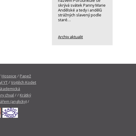
názvem Porciunkule se
skrývá svátek Panny Marie
Andělské a tedy i andělů
strážných slavený podle
staré…
Archiv aktualit
/
Hospice
/
Papež
yl YT
/
Vojtěch Kodet
Akademická
ry chval
/ /
Krátký
tářem (anglicky)
/