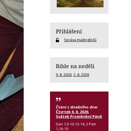
Přihlášení
Správa mailinglistů
Bible na neděli
9. 8. 2026
,
2. 8. 2026
Čtení z dnešního dne:
Čtvrtek 6. 8. 2026,
Svátek Proměnění Páně
Dan 7,9-10.13-14; 2 Petr
1,16-19