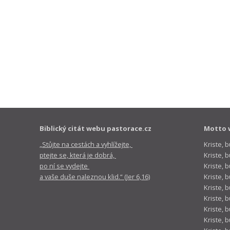
Biblický citát webu pastorace.cz
Motto 
„Stůjte na cestách a vyhlížejte,
Kriste, 
ptejte se, která je dobrá,
Kriste,
po ní se vydejte
Kriste, 
a vaše duše naleznou klid.“ (Jer 6,16)
Kriste, 
Kriste, 
Kriste, 
Kriste, 
Kriste, 