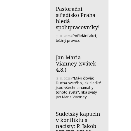
Pastorační
středisko Praha
hledá
spolupracovníky!
Pořádání akcí,
(3. 8. 2026)
běžný provoz.
Jan Maria
Vianney (svátek
4.8.)
“Má-li člověk
(3. 8. 2026)
Ducha svatého, jak sladké
jsou všechna námahy
tohoto světa“, říká svatý
Jan Maria Vianney…
Sudetský kapucín
v konfliktu s
nacisty: P. Jakob