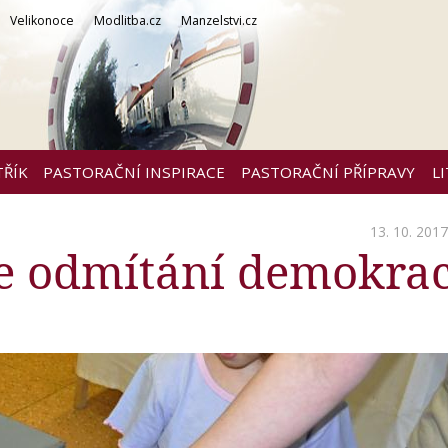
Velikonoce
Modlitba.cz
Manzelstvi.cz
TŘÍK
PASTORAČNÍ INSPIRACE
PASTORAČNÍ PŘÍPRAVY
L
13. 10. 2017
je odmítání demokrac