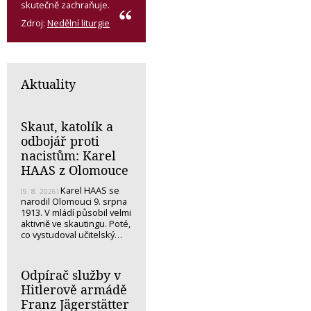
skutečně zachraňuje.
Zdroj:
Nedělní liturgie
Aktuality
Skaut, katolík a
odbojář proti
nacistům: Karel
HAAS z Olomouce
Karel HAAS se
(9. 8. 2026)
narodil Olomouci 9. srpna
1913. V mládí působil velmi
aktivně ve skautingu. Poté,
co vystudoval učitelský…
Odpírač služby v
Hitlerově armádě
Franz Jägerstätter