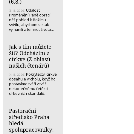
(6.8.)
Událost
(5. 8. 2026)
Proměnění Páně obrací
náš pohled k Božímu
světlu, abychom se tak
vymanili z temnot života…
Jak s tím můžete
žít? Odcházím z
církve (Z ohlasů
našich čtenářů)
Pokrytectví církve
(4. 8. 2026)
dosahuje vrcholu, když ho
postavíme tváří v tvář
nekonečnému řetězci
církevních skandálů.
Pastorační
středisko Praha
hledá
spolupracovníky!