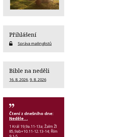
Přihlášení
Správa mailinglistů
Bible na neděli
16. 8. 2026
,
9. 8. 2026
Čtení z dnešního dne:
Neděle . .
1 Král 19,9a.11-13a; Žalm Žl
85,9ab+10.11-12.13-14; Řím
9,1-5