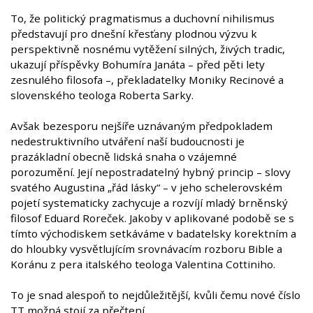
To, že politický pragmatismus a duchovní nihilismus
představují pro dnešní křesťany plodnou výzvu k
perspektivně nosnému vytěžení silných, živých tradic,
ukazují příspěvky Bohumíra Janáta – před pěti lety
zesnulého filosofa –, překladatelky Moniky Recinové a
slovenského teologa Roberta Sarky.
Avšak bezesporu nejšíře uznávaným předpokladem
nedestruktivního utváření naší budoucnosti je
prazákladní obecně lidská snaha o vzájemné
porozumění. Její nepostradatelný hybný princip – slovy
svatého Augustina „řád lásky“ – v jeho schelerovském
pojetí systematicky zachycuje a rozvíjí mladý brněnský
filosof Eduard Roreček. Jakoby v aplikované podobě se s
tímto východiskem setkáváme v badatelsky korektním a
do hloubky vysvětlujícím srovnávacím rozboru Bible a
Koránu z pera italského teologa Valentina Cottiniho.
To je snad alespoň to nejdůležitější, kvůli čemu nové číslo
TT možná stojí za přečtení.