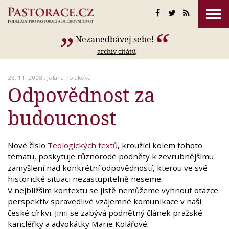
Nezanedbávej sebe!
-
archív citátů
28. 11. 2008 ,
Jolana Poláková
Odpovědnost za
budoucnost
Nové číslo
Teologických textů
, kroužící kolem tohoto
tématu, poskytuje různorodé podněty k zevrubnějšímu
zamyšlení nad konkrétní odpovědností, kterou ve své
historické situaci nezastupitelně neseme.
V nejbližším kontextu se jistě nemůžeme vyhnout otázce
perspektiv spravedlivé vzájemné komunikace v naší
české církvi. Jimi se zabývá podnětný článek pražské
kancléřky a advokátky Marie Kolářové.