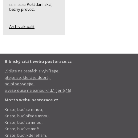
Pořádání akcí,
(3. 8. 2026)
běžný provoz.
Archiv aktualit
Biblický citát webu pastorace.cz
„Stůjte na cestách a vyhlížejte,
ptejte se, která je dobrá,
po ní se vydejte
a vaše duše naleznou klid.“ (Jer 6,16)
Motto webu pastorace.cz
Kriste, buď se mnou,
Kriste, buď přede mnou,
Kriste, buď za mnou,
Kriste, buď ve mně.
Kriste, buď, kde lehám,