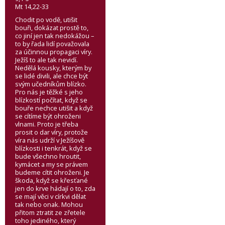
Mt 14,22-33
Chodit po vodě, utišit
bouři, dokázat prostě to,
co jiní jen tak nedokážou –
to by řada lidí považovala
za účinnou propagaci víry.
Ježíš to ale tak nevidí.
Nedělá kousky, kterým by
se lidé divili, ale chce být
svým učedníkům blízko.
Pro nás je těžké s jeho
blízkostí počítat, když se
bouře nechce utišit a když
se cítíme být ohroženi
vlnami. Proto je třeba
prosit o dar víry, protože
víra nás udrží v Ježíšově
blízkosti i tenkrát, když se
bude všechno hroutit,
kymácet a my se právem
budeme cítit ohroženi. Je
škoda, když se křesťané
jen do krve hádají o to, zda
se mají věci v církvi dělat
tak nebo onak. Mohou
přitom ztratit ze zřetele
toho jediného, který