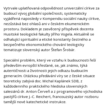
Vytrvale uplatňovaná odpovědnost univerzální církve za
budoucí vývoj globální společnosti, systematicky
vyjádřená naposledy v Kompendiu sociální nauky církve,
nezůstává bez ohlasů ani v českém ekumenickém
prostoru. Dokladem je zasvěcený příspěvek docenta
Husitské teologické fakulty Jiřího Vogela. Aktuálně se
odhalující spirituální a etické konstanty čestného a
bezpečného ekonomického chování teologicky
tematizuje slovenský autor Štefan Šrobár.
Speciální problém, který ve vztahu k budoucnosti řeší
především evropští křesťané, se, jak známo, týká
autentičnosti a životnosti jejich odkazu budoucím
generacím. Otázkou předávání víry se z české situace
teoreticky zabývá doc. Michal Kaplánek SDB, z
každodenního praktického hlediska slovenských
salesiánů dr. Anton Červeň a z programového východiska
pastýřů církve J.-C. Reichert, francouzský autor rozboru
tamější nové katechetické instrukce.