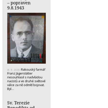
– popraven
9.8.1943
Rakouský farmář
(8. 8. 2026)
Franz Jägerstätter
nesouhlasil s nadvládou
nacistů a ve druhé světové
válce za ně odmítl bojovat.
Byl…
Sv. Terezie
Benedikta od