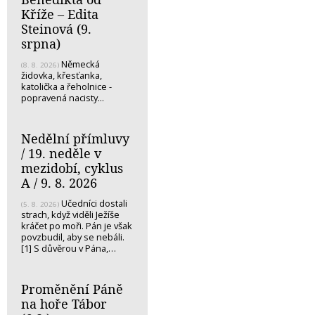
Kříže – Edita
Steinová (9.
srpna)
Německá
(8. 8. 2026)
židovka, křesťanka,
katolička a řeholnice -
popravená nacisty...
Nedělní přímluvy
/ 19. neděle v
mezidobí, cyklus
A / 9. 8. 2026
Učedníci dostali
(5. 8. 2026)
strach, když viděli Ježíše
kráčet po moři. Pán je však
povzbudil, aby se nebáli.
[1] S důvěrou v Pána,…
Proměnění Páně
na hoře Tábor