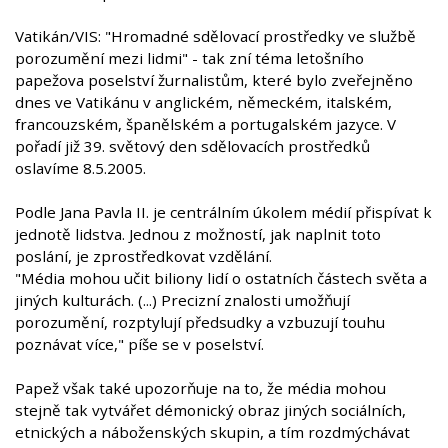
Vatikán/VIS: "Hromadné sdělovací prostředky ve službě
porozumění mezi lidmi" - tak zní téma letošního
papežova poselství žurnalistům, které bylo zveřejněno
dnes ve Vatikánu v anglickém, německém, italském,
francouzském, španělském a portugalském jazyce. V
pořadí již 39. světový den sdělovacích prostředků
oslavíme 8.5.2005.
Podle Jana Pavla II. je centrálním úkolem médií přispívat k
jednotě lidstva. Jednou z možností, jak naplnit toto
poslání, je zprostředkovat vzdělání.
"Média mohou učit biliony lidí o ostatních částech světa a
jiných kulturách. (...) Precizní znalosti umožňují
porozumění, rozptylují předsudky a vzbuzují touhu
poznávat více," píše se v poselství.
Papež však také upozorňuje na to, že média mohou
stejně tak vytvářet démonický obraz jiných sociálních,
etnických a náboženských skupin, a tím rozdmýchávat