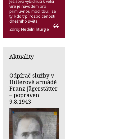
Ježíšovo vybídnutí k větší
víře je návodem pro
přímluvnou modlitbu: i za
ty, kdo trpí rozpolceností
dnešního světa.
Zdroj:
Nedělní liturgie
Aktuality
Odpírač služby v
Hitlerově armádě
Franz Jägerstätter
– popraven
9.8.1943