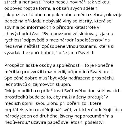
strach a nenávist. Proto nesou novináři tak velkou
odpovědnost za formu a obsah svých sdělení.
Jak pozitivní úlohu naopak mohou média sehrát, ukazuje
papež na příkladu nebývalé vlny solidarity, která se
zdvihla po informacích o přírodní katastrofě v
jihovýchodní Asii. "Bylo povzbudivé sledovat, s jakou
rychlostí odpovědělo mezinárodní společenství na
nedávné neštěstí způsobené vlnou tsunami, která si
vyžádala bezpočet obětí," píše Jana Pavel II.
Prospěch lidské osoby a společnosti - to je konečné
měřítko pro využití masmédií, připomíná Svatý otec.
Společné dobro musí být vždy nadřazeno prospěchu
jednotlivců či zájmových skupin.
"Moje modlitba u příležitosti Světového dne sdělovacích
prostředků bude za to, aby muži a ženy pracující v
médiích splnili svou úlohu při boření zdí, které
nepřátelstvím rozdělují náš svět, zdí, které oddělují lidi a
národy jeden od druhého, živeny neporozuměním a
nedůvěrou," uzavírá papež své letošní poselství.