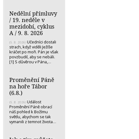
Nedělní přímluvy
/ 19. neděle v
mezidobí, cyklus
A / 9. 8. 2026
Učedníci dostali
(5. 8. 2026)
strach, když viděli Ježíše
kráčet po moři. Pán je však
povzbudil, aby se nebáli.
[1] S důvěrou v Pána,…
Proměnění Páně
na hoře Tábor
(6.8.)
Událost
(5. 8. 2026)
Proměnění Páně obrací
náš pohled k Božímu
světlu, abychom se tak
vymanili z temnot života…