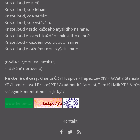
Kriste, buď ve mně.
Kriste, buď, kde lehám,
Kriste, buď, kde sedám,
Kriste, buď, kde vstávám.
Kriste, buď v srdci každého myslícího na mne,
Kriste, buď v ústech každého mluvicího o mně,
Kriste, buď v každém oku vidoucím mne,
Kriste, buď v každém uchu slyšícím mne.
(Podle "
Hymnu sv. Patrika
",
redakčně upraveno)
Některé odkazy:
Charita ČR
/
Hospice
/
Papež Lev XIV. (RaVat)
/
Stanisla
YT
/
Lomec, Josef Prokeš YT
/
Akademická farnost, Tomáš Halík YT
/
Večer
krátkým komentářem (anglicky)
/
Kontakt