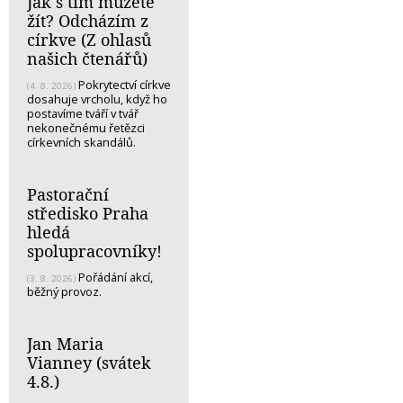
Jak s tím můžete
žít? Odcházím z
církve (Z ohlasů
našich čtenářů)
Pokrytectví církve
(4. 8. 2026)
dosahuje vrcholu, když ho
postavíme tváří v tvář
nekonečnému řetězci
církevních skandálů.
Pastorační
středisko Praha
hledá
spolupracovníky!
Pořádání akcí,
(3. 8. 2026)
běžný provoz.
Jan Maria
Vianney (svátek
4.8.)