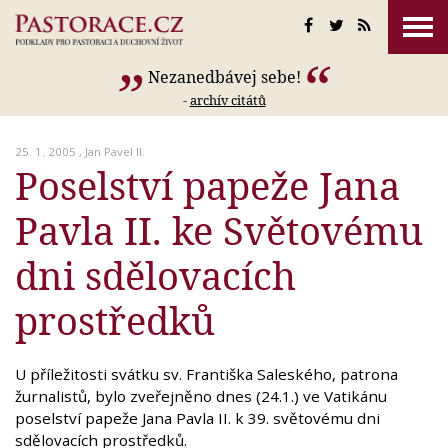
Nezanedbávej sebe!
-
archív citátů
25. 1. 2005 ,
Jan Pavel II.
Poselství papeže Jana
Pavla II. ke Světovému
dni sdělovacích
prostředků
U příležitosti svátku sv. Františka Saleského, patrona
žurnalistů, bylo zveřejněno dnes (24.1.) ve Vatikánu
poselství papeže Jana Pavla II. k 39. světovému dni
sdělovacích prostředků.