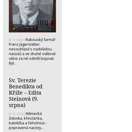
Rakouský farmář
(8. 8. 2026)
Franz Jägerstätter
nesouhlasil s nadvládou
nacistů a ve druhé světové
válce za ně odmítl bojovat.
Byl…
Sv. Terezie
Benedikta od
Kříže – Edita
Steinová (9.
srpna)
Německá
(8. 8. 2026)
židovka, křesťanka,
katolička a řeholnice -
popravená nacisty...