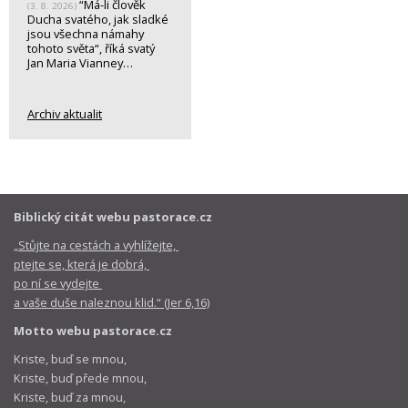
“Má-li člověk
(3. 8. 2026)
Ducha svatého, jak sladké
jsou všechna námahy
tohoto světa“, říká svatý
Jan Maria Vianney…
Archiv aktualit
Biblický citát webu pastorace.cz
„Stůjte na cestách a vyhlížejte,
ptejte se, která je dobrá,
po ní se vydejte
a vaše duše naleznou klid.“ (Jer 6,16)
Motto webu pastorace.cz
Kriste, buď se mnou,
Kriste, buď přede mnou,
Kriste, buď za mnou,