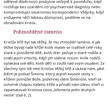
sdělené důvěrnosti poskytne veřejně k posměchu, když
rozšiřuje bez uzardění cizí psychiatrické diagnózy nebo
kompromitující soukromou korespondenci. Vždycky, když
snižujeme něčí lidskou důstojnost, podílíme se na
obnažování Krista...
Pohmožděné rameno
Kristův kříž byl tak těžký, že mu zhmoždil rameno. A jak
těžké bývají naše kříže! Kolik matek se trpělivě celé roky
stará o postižené dítě, kolik dcer pečuje o staré rodiče a
snáší jejich vrtochy, když jim slábne rozum. Kolik rodičů
oplakává své děti, kolik dětí si zoufá nad svým osudem. Za
všechny tyto lidi nesl Kristus těžký kříž a ukázal nám, jaké
štěstí je potkat Šimona, který aspoň kousek cesty s
křížem pomůže! Bože, požehnej všem Šimonům, kteří se
ochotně chápou našeho kříže a přináší nám úlevu. Kteří si
zapamatovali Kristova slova „břemena jedni druhých
neste“ (Gal 6, 2).