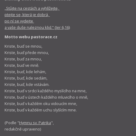
„Stůjte na cestách a vyhlížejte,
ptejte se, která je dobrá,
po ní se vydejte
a vaše duše naleznou klid.“ (Jer 6,16)
Motto webu pastorace.cz
Kriste, buď se mnou,
Kriste, buď přede mnou,
Kriste, buď za mnou,
Kriste, buď ve mně.
Kriste, buď, kde lehám,
Kriste, buď, kde sedám,
Kriste, buď, kde vstávám.
Kriste, buď v srdci každého myslícího na mne,
Kriste, buď v ústech každého mluvicího o mně,
Kriste, buď v každém oku vidoucím mne,
Kriste, buď v každém uchu slyšícím mne.
(Podle "
Hymnu sv. Patrika
",
redakčně upraveno)