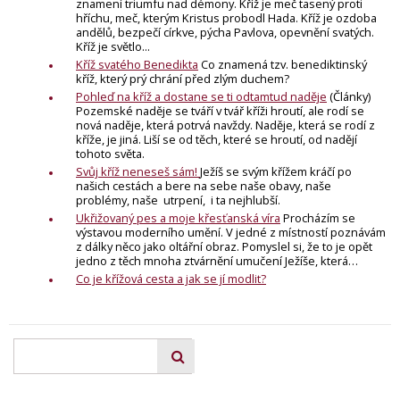
znamení triumfu nad démony. Kříž je meč tasený proti
hříchu, meč, kterým Kristus probodl Hada. Kříž je ozdoba
andělů, bezpečí církve, pýcha Pavlova, opevnění svatých.
Kříž je světlo...
Kříž svatého Benedikta
Co znamená tzv. benediktinský
kříž, který prý chrání před zlým duchem?
Pohleď na kříž a dostane se ti odtamtud naděje
(Články)
Pozemské naděje se tváří v tvář kříži hroutí, ale rodí se
nová naděje, která potrvá navždy. Naděje, která se rodí z
kříže, je jiná. Liší se od těch, které se hroutí, od nadějí
tohoto světa.
Svůj kříž neneseš sám!
Ježíš se svým křížem kráčí po
našich cestách a bere na sebe naše obavy, naše
problémy, naše utrpení, i ta nejhlubší.
Ukřižovaný pes a moje křesťanská víra
Procházím se
výstavou moderního umění. V jedné z místností poznávám
z dálky něco jako oltářní obraz. Pomyslel si, že to je opět
jedno z těch mnoha ztvárnění umučení Ježíše, která…
Co je křížová cesta a jak se jí modlit?