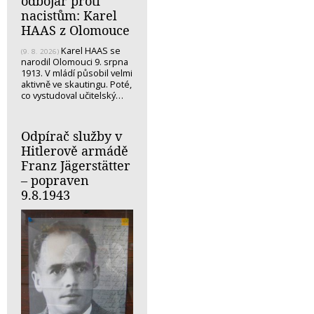
odbojář proti
nacistům: Karel
HAAS z Olomouce
Karel HAAS se
(9. 8. 2026)
narodil Olomouci 9. srpna
1913. V mládí působil velmi
aktivně ve skautingu. Poté,
co vystudoval učitelský…
Odpírač služby v
Hitlerově armádě
Franz Jägerstätter
– popraven
9.8.1943