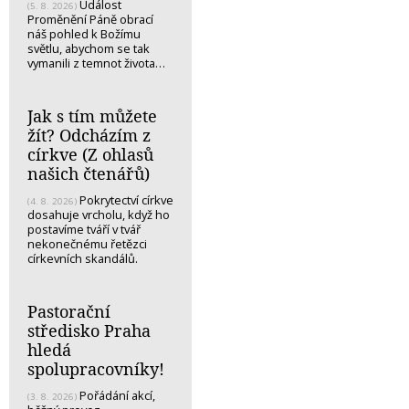
Událost
(5. 8. 2026)
Proměnění Páně obrací
náš pohled k Božímu
světlu, abychom se tak
vymanili z temnot života…
Jak s tím můžete
žít? Odcházím z
církve (Z ohlasů
našich čtenářů)
Pokrytectví církve
(4. 8. 2026)
dosahuje vrcholu, když ho
postavíme tváří v tvář
nekonečnému řetězci
církevních skandálů.
Pastorační
středisko Praha
hledá
spolupracovníky!
Pořádání akcí,
(3. 8. 2026)