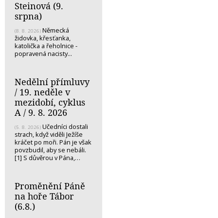
Steinová (9.
srpna)
Německá
(8. 8. 2026)
židovka, křesťanka,
katolička a řeholnice -
popravená nacisty...
Nedělní přímluvy
/ 19. neděle v
mezidobí, cyklus
A / 9. 8. 2026
Učedníci dostali
(5. 8. 2026)
strach, když viděli Ježíše
kráčet po moři. Pán je však
povzbudil, aby se nebáli.
[1] S důvěrou v Pána,…
Proměnění Páně
na hoře Tábor
(6.8.)