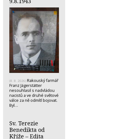
9.8.1943
Rakouský farmář
(8. 8. 2026)
Franz Jägerstätter
nesouhlasil s nadvládou
nacistů a ve druhé světové
válce za ně odmítl bojovat.
Byl…
Sv. Terezie
Benedikta od
Kříže – Edita