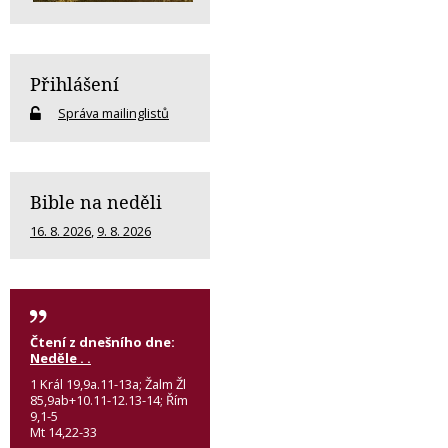
Přihlášení
Správa mailinglistů
Bible na neděli
16. 8. 2026
,
9. 8. 2026
Čtení z dnešního dne:
Neděle . .
1 Král 19,9a.11-13a; Žalm Žl
85,9ab+10.11-12.13-14; Řím
9,1-5
Mt 14,22-33