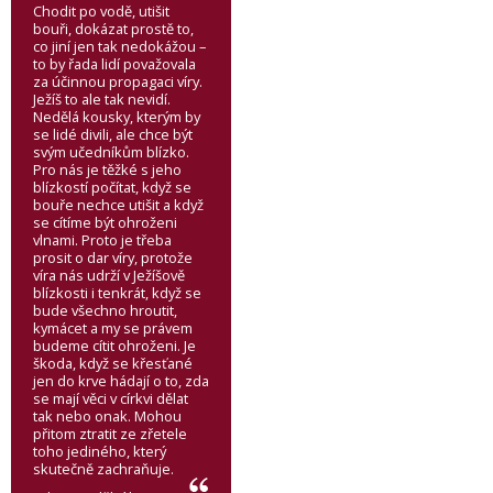
Chodit po vodě, utišit
bouři, dokázat prostě to,
co jiní jen tak nedokážou –
to by řada lidí považovala
za účinnou propagaci víry.
Ježíš to ale tak nevidí.
Nedělá kousky, kterým by
se lidé divili, ale chce být
svým učedníkům blízko.
Pro nás je těžké s jeho
blízkostí počítat, když se
bouře nechce utišit a když
se cítíme být ohroženi
vlnami. Proto je třeba
prosit o dar víry, protože
víra nás udrží v Ježíšově
blízkosti i tenkrát, když se
bude všechno hroutit,
kymácet a my se právem
budeme cítit ohroženi. Je
škoda, když se křesťané
jen do krve hádají o to, zda
se mají věci v církvi dělat
tak nebo onak. Mohou
přitom ztratit ze zřetele
toho jediného, který
skutečně zachraňuje.