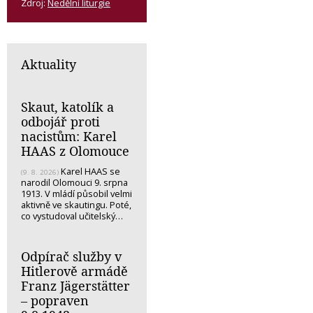
Zdroj:
Nedělní liturgie
Aktuality
Skaut, katolík a
odbojář proti
nacistům: Karel
HAAS z Olomouce
Karel HAAS se
(9. 8. 2026)
narodil Olomouci 9. srpna
1913. V mládí působil velmi
aktivně ve skautingu. Poté,
co vystudoval učitelský…
Odpírač služby v
Hitlerově armádě
Franz Jägerstätter
– popraven