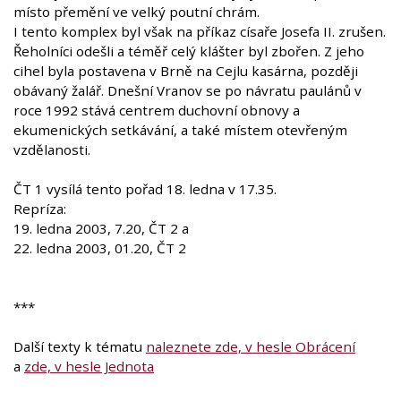
místo přemění ve velký poutní chrám.
I tento komplex byl však na příkaz císaře Josefa II. zrušen.
Řeholníci odešli a téměř celý klášter byl zbořen. Z jeho
cihel byla postavena v Brně na Cejlu kasárna, později
obávaný žalář. Dnešní Vranov se po návratu paulánů v
roce 1992 stává centrem duchovní obnovy a
ekumenických setkávání, a také místem otevřeným
vzdělanosti.
ČT 1 vysílá tento pořad 18. ledna v 17.35.
Repríza:
19. ledna 2003, 7.20, ČT 2 a
22. ledna 2003, 01.20, ČT 2
***
Další texty k tématu
naleznete zde, v hesle Obrácení
a
zde, v hesle Jednota