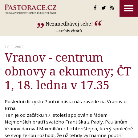
Nezanedbávej sebe!
-
archív citátů
17. 1. 2002
Vranov - centrum
obnovy a ekumeny; ČT
1, 18. ledna v 17.35
Poslední díl cyklu Poutní místa nás zavede na Vranov u
Brna.
Ten je od začátku 17. století spojován s řádem
Nejmenších bratří svatého Františka z Paoly. Paulánům
Vranov daroval Maxmilián z Lichtenštejna, který společně
se svojí ženou rozhodl, že už tehdy významné poutní