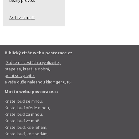
běžný provoz.
Archiv aktualit
Biblický citát webu pastorace.cz
„Stůjte na cestách a vyhlížejte,
ptejte se, která je dobrá,
po ní se vydejte
a vaše duše naleznou klid.“ (Jer 6,16)
Motto webu pastorace.cz
Kriste, buď se mnou,
Kriste, buď přede mnou,
Kriste, buď za mnou,
Kriste, buď ve mně.
Kriste, buď, kde lehám,
Kriste, buď, kde sedám,