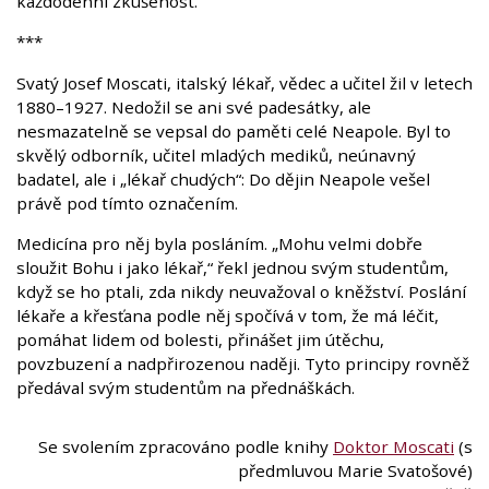
každodenní zkušenost.
***
Svatý Josef Moscati, italský lékař, vědec a učitel žil v letech
1880–1927. Nedožil se ani své padesátky, ale
nesmazatelně se vepsal do paměti celé Neapole. Byl to
skvělý odborník, učitel mladých mediků, neúnavný
badatel, ale i „lékař chudých“: Do dějin Neapole vešel
právě pod tímto označením.
Medicína pro něj byla posláním. „Mohu velmi dobře
sloužit Bohu i jako lékař,“ řekl jednou svým studentům,
když se ho ptali, zda nikdy neuvažoval o kněžství. Poslání
lékaře a křesťana podle něj spočívá v tom, že má léčit,
pomáhat lidem od bolesti, přinášet jim útěchu,
povzbuzení a nadpřirozenou naději. Tyto principy rovněž
předával svým studentům na přednáškách.
Se svolením zpracováno podle knihy
Doktor Moscati
(s
předmluvou Marie Svatošové)