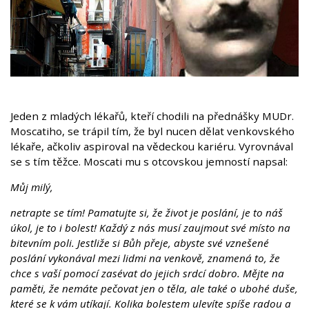
Jeden z mladých lékařů, kteří chodili na přednášky MUDr.
Moscatiho, se trápil tím, že byl nucen dělat venkovského
lékaře, ačkoliv aspiroval na vědeckou kariéru. Vyrovnával
se s tím těžce. Moscati mu s otcovskou jemností napsal:
Můj milý,
netrapte se tím! Pamatujte si, že život je poslání, je to náš
úkol, je to i bolest! Každý z nás musí zaujmout své místo na
bitevním poli. Jestliže si Bůh přeje, abyste své vznešené
poslání vykonával mezi lidmi na venkově, znamená to, že
chce s vaší pomocí zasévat do jejich srdcí dobro. Mějte na
paměti, že nemáte pečovat jen o těla, ale také o ubohé duše,
které se k vám utíkají. Kolika bolestem ulevíte spíše radou a