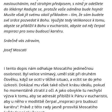
nasloucháním, než strohým předpisem, s nímž je odešlete
do lékárny! Radujte se, protože vaše odměna bude hojná!
Musíte však jít svému okolí příkladem – tím, že sám budete
své srdce pozvedat k Bohu. Využijte tedy Velikonoce k tomu,
abyste se přiblížil k Bohu v eucharistii, abyste od něj čerpal
inspiraci pro svou budoucí kariéru.
Srdečně vás zdravím,
Josef Moscati
I tento dopis nám odhaluje Moscatiho jedinečnou
osobnost. Byl velice vnímavý, uměl stát při druhém
člověku, když se ocitl v těžké situaci, a vcítit se do jeho
úzkosti. Dokázal mu však také oživit krásu ideálu, pokud
ho momentálně ztratil z očí. A jako obvykle tu nechybí
výzva k tomu, aby se adresát přiblížil k Pánu v eucharistii,
aby u něho v modlitbě čerpal „inspiraci pro budoucí
kariéru“: Právě z této rady jasně prosvítá Moscatiho