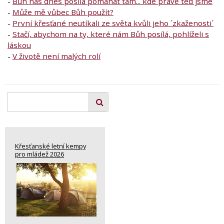
-
Bůh nás dnes posílá pomáhat tam... kde právě teď jsme
-
Může mě vůbec Bůh použít?
-
První křesťané neutíkali ze světa kvůli jeho ´zkaženosti´
-
Stačí, abychom na ty, které nám Bůh posílá, pohlíželi s
láskou
-
V životě není malých rolí
Křesťanské letní kempy
pro mládež 2026