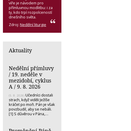
víře je návodem pro
přímluvnou modlitbu: i za
ty, kdo trpí rozpolceností
dnešního světa.
Zdroj:
Nedělní liturgie
Aktuality
Nedělní přímluvy
/ 19. neděle v
mezidobí, cyklus
A / 9. 8. 2026
Učedníci dostali
(5. 8. 2026)
strach, když viděli Ježíše
kráčet po moři. Pán je však
povzbudil, aby se nebáli.
[1] S důvěrou v Pána,…
Proměnění Páně