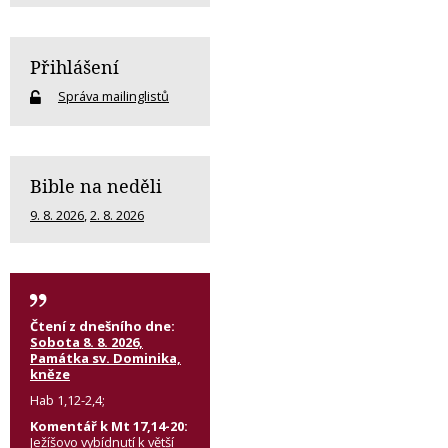
Přihlášení
Správa mailinglistů
Bible na neděli
9. 8. 2026
,
2. 8. 2026
Čtení z dnešního dne:
Sobota 8. 8. 2026,
Památka sv. Dominika,
kněze
Hab 1,12-2,4;
Komentář k Mt 17,14-20:
Ježíšovo vybídnutí k větší