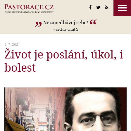
Nezanedbávej sebe!
-
archív citátů
2. 7. 2021
Život je poslání, úkol, i
bolest