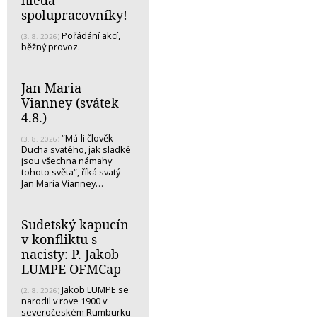
spolupracovníky!
Pořádání akcí,
(3. 8. 2026)
běžný provoz.
Jan Maria
Vianney (svátek
4.8.)
“Má-li člověk
(3. 8. 2026)
Ducha svatého, jak sladké
jsou všechna námahy
tohoto světa“, říká svatý
Jan Maria Vianney…
Sudetský kapucín
v konfliktu s
nacisty: P. Jakob
LUMPE OFMCap
Jakob LUMPE se
(2. 8. 2026)
narodil v rove 1900 v
severočeském Rumburku