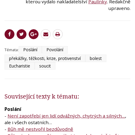
kterou vydalo nakladatelství
Paulínky
. Redakčně
upraveno.
Poslání
Povolání
Témata:
překážky, těžkosti, krize, protivenství
bolest
Eucharistie
soucit
Související texty k tématu:
Poslání
-
Není zapotřebí jen lidí odvážných, chytrých a silných…
,
ale i všech ostatních…
-
Bůh mě nestvořil bezdůvodně