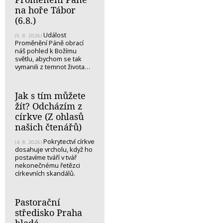
na hoře Tábor
(6.8.)
Událost
(5. 8. 2026)
Proměnění Páně obrací
náš pohled k Božímu
světlu, abychom se tak
vymanili z temnot života…
Jak s tím můžete
žít? Odcházím z
církve (Z ohlasů
našich čtenářů)
Pokrytectví církve
(4. 8. 2026)
dosahuje vrcholu, když ho
postavíme tváří v tvář
nekonečnému řetězci
církevních skandálů.
Pastorační
středisko Praha
hledá