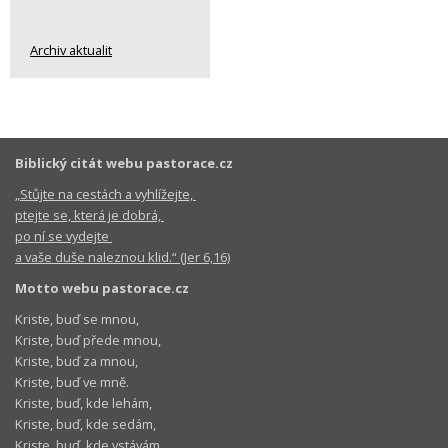
Archiv aktualit
Biblický citát webu pastorace.cz
„Stůjte na cestách a vyhlížejte,
ptejte se, která je dobrá,
po ní se vydejte
a vaše duše naleznou klid.“ (Jer 6,16)
Motto webu pastorace.cz
Kriste, buď se mnou,
Kriste, buď přede mnou,
Kriste, buď za mnou,
Kriste, buď ve mně.
Kriste, buď, kde lehám,
Kriste, buď, kde sedám,
Kriste, buď, kde vstávám.