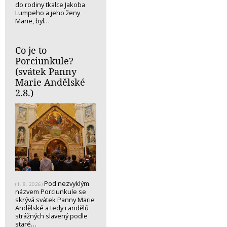
do rodiny tkalce Jakoba
Lumpeho a jeho ženy
Marie, byl…
Co je to
Porciunkule?
(svátek Panny
Marie Andělské
2.8.)
Pod nezvyklým
(1. 8. 2026)
názvem Porciunkule se
skrývá svátek Panny Marie
Andělské a tedy i andělů
strážných slavený podle
staré…