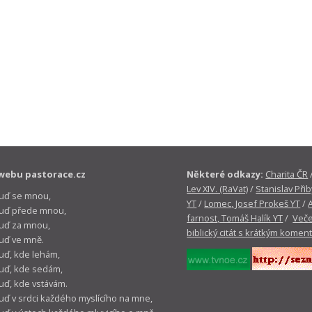
webu pastorace.cz
Některé odkazy:
Charita ČR
Lev XIV. (RaVat)
/
Stanislav Přib
buď se mnou,
YT
/
Lomec, Josef Prokeš YT
/
 buď přede mnou,
farnost, Tomáš Halík YT
/
Veče
buď za mnou,
biblický citát s krátkým komen
buď ve mně.
buď, kde lehám,
buď, kde sedám,
buď, kde vstávám.
buď v srdci každého myslícího na mne,