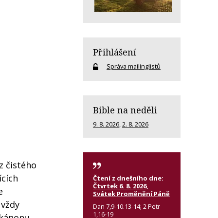
Přihlášení
Správa mailinglistů
Bible na neděli
9. 8. 2026
,
2. 8. 2026
z čistého
ících
Čtení z dnešního dne:
Čtvrtek 6. 8. 2026,
e
Svátek Proměnění Páně
 vždy
Dan 7,9-10.13-14; 2 Petr
1,16-19
 kánonu