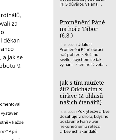
[1] S důvěrou v Pána,…
rdinálů,
Proměnění Páně
vali za
na hoře Tábor
ho
(6.8.)
ál děkan
Událost
(5. 8. 2026)
ranco
Proměnění Páně obrací
náš pohled k Božímu
 a jak se
světlu, abychom se tak
vymanili z temnot života…
obotu 9.
Jak s tím můžete
žít? Odcházím z
církve (Z ohlasů
našich čtenářů)
komentoval
Pokrytectví církve
(4. 8. 2026)
m vystaven:
dosahuje vrcholu, když ho
postavíme tváří v tvář
astně v každé
nekonečnému řetězci
církevních skandálů.
ré?“ A při