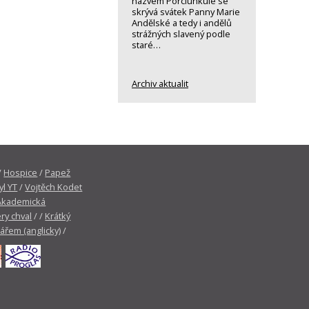
názvem Porciunkule se
skrývá svátek Panny Marie
Andělské a tedy i andělů
strážných slavený podle
staré…
Archiv aktualit
/
Hospice
/
Papež
yl YT
/
Vojtěch Kodet
Akademická
ry chval
/ /
Krátký
tářem (anglicky)
/