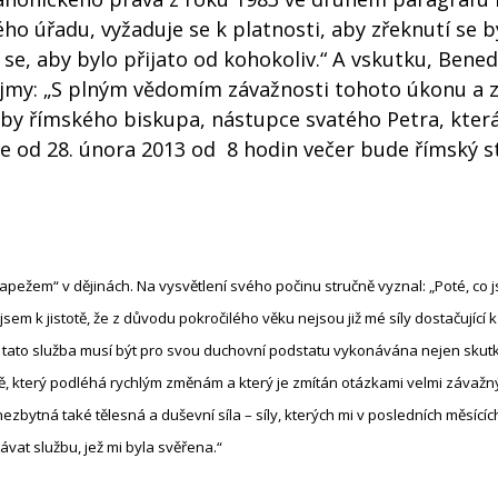
ého úřadu, vyžaduje se k platnosti, aby zřeknutí se b
e, aby bylo přijato od kohokoliv.“ A vskutku, Benedi
ojmy: „S plným vědomím závažnosti tohoto úkonu a z
žby římského biskupa, nástupce svatého Petra, kter
že od 28. února 2013 od 8 hodin večer bude římský s
apežem“ v dějinách. Na vysvětlení svého počinu stručně vyznal: „Poté, co 
m k jistotě, že z důvodu pokročilého věku nejsou již mé síly dostačující 
 tato služba musí být pro svou duchovní podstatu vykonávána nejen skutky
ě, který podléhá rychlým změnám a který je zmítán otázkami velmi závažný
nezbytná také tělesná a duševní síla – síly, kterých mi v posledních měsícíc
at službu, jež mi byla svěřena.“