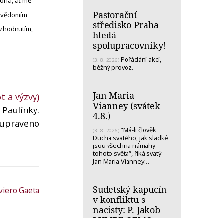
 Boha, ať mě
Pastorační
ým vědomím
středisko Praha
ozhodnutím,
hledá
spolupracovníky!
Pořádání akcí,
(3. 8. 2026)
běžný provoz.
Jan Maria
t a výzvy)
Vianney (svátek
 Paulínky.
4.8.)
 upraveno
“Má-li člověk
(3. 8. 2026)
Ducha svatého, jak sladké
jsou všechna námahy
tohoto světa“, říká svatý
Jan Maria Vianney…
Sudetský kapucín
viero Gaeta
v konfliktu s
nacisty: P. Jakob