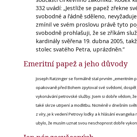
332 uvádí: „Jestliže se papež zřekne sv
svobodné a řádně sděleno, nevyžaduje s
zmínil ve svém proslovu právě tyto p
svobodně prohlašuji, že se zříkám slu
kardinály svěřena 19. dubna 2005, tak
stolec svatého Petra, uprázdněn.“
Emeritní papež a jeho důvody
Joseph Ratzinger se formálně stal prvním „emeritním p
opakovaně před Bohem zpytoval své svědomí, dospěl jse
vykonávání petrovské služby. Jsem si dobře vědom, že
také skrze utrpení a modlitbu. Nicméně v dnešním svět
z víry, je k vedení Petrovy loďky a k hlásání evangelia 
ubylo, že musím uznat svou neschopnost dobře vykonáv