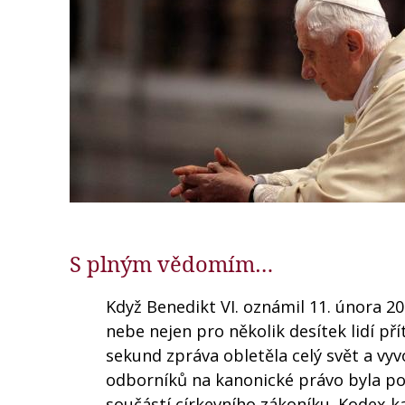
S plným vědomím…
Když Benedikt VI. oznámil 11. února 20
nebe nejen pro několik desítek lidí p
sekund zpráva obletěla celý svět a vyv
odborníků na kanonické právo byla po
součástí církevního zákoníku. Kodex 