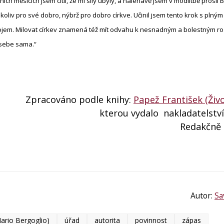
ních měsících jsem cítil, že mi síly ubyly, a naléhavě jsem v modlitbě prosil
ikoliv pro své dobro, nýbrž pro dobro církve. Učinil jsem tento krok s pln
okojem. Milovat církev znamená též mít odvahu k nesnadným a bolestným r
v sebe sama.“
Zpracováno podle knihy:
Papež František (Živo
kterou vydalo nakladatelství
Redakčně
Autor:
Sa
ario Bergoglio)
úřad
autorita
povinnost
zápas