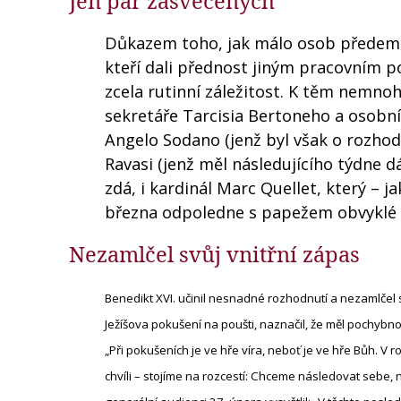
Jen pár zasvěcených
Důkazem toho, jak málo osob předem v
kteří dali přednost jiným pracovním p
zcela rutinní záležitost. K těm nemnoh
sekretáře Tarcisia Bertoneho a osobní
Angelo Sodano (jenž byl však o rozho
Ravasi (jenž měl následujícího týdne d
zdá, i kardinál Marc Quellet, který – 
března odpoledne s papežem obvyklé p
Nezamlčel svůj vnitřní zápas
Benedikt XVI. učinil nesnadné rozhodnutí a nezamlčel 
Ježíšova pokušení na poušti, naznačil, že měl pochybn
„Při pokušeních je ve hře víra, neboť je ve hře Bůh. V
chvíli – stojíme na rozcestí: Chceme následovat sebe, 