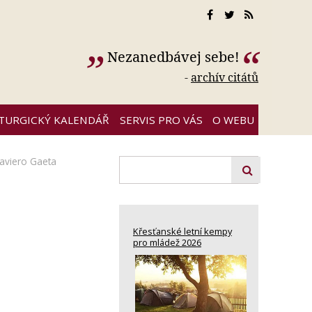
Nezanedbávej sebe!
-
archív citátů
ITURGICKÝ KALENDÁŘ
SERVIS PRO VÁS
O WEBU
aviero Gaeta
Křesťanské letní kempy
pro mládež 2026