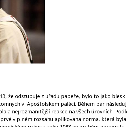
13, že odstupuje z úřadu papeže, bylo to jako blesk 
řítomných v Apoštolském paláci. Během pár následuj
olala nejrozmanitější reakce na všech úrovních. Podl
prvé v plném rozsahu aplikována norma, která byla
kanonického práva z roku 1983 ve druhém paragrafu