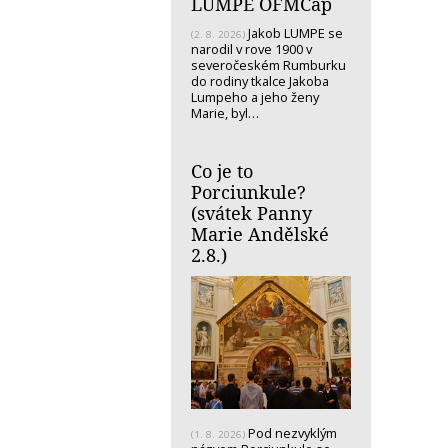
LUMPE OFMCap
Jakob LUMPE se
(2. 8. 2026)
narodil v rove 1900 v
severočeském Rumburku
do rodiny tkalce Jakoba
Lumpeho a jeho ženy
Marie, byl…
Co je to
Porciunkule?
(svátek Panny
Marie Andělské
2.8.)
Pod nezvyklým
(1. 8. 2026)