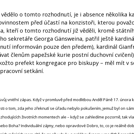
ědělo o tomto rozhodnutí, je i absence několika ka
ovinnostem před účastí na konzistoři, kterou považo
a, kteří o tomto rozhodnutí již věděli, kromě státní
ho sekretáře Georga Gänsweina, patřil ještě kardin
dnutí informován pouze den předem), kardinál Gianf
ávat členům papežské kurie postní duchovní cvičení),
jakožto prefekt kongregace pro biskupy – měl mít v s
racovní setkání.
svůj vnitřní zápas. Když v promluvě před
modlitbou Anděl Páně 17. února 
osti o tom, zda jeho zřeknutí se úřadu nebylo pokušením, jemuž byl on sá
 rozhodujících životních momentech ale – když se zahledíme pozorně, tak vl
nebo Boha? Individuální zájmy, nebo opravdové Dobro, to, co je reálně dob