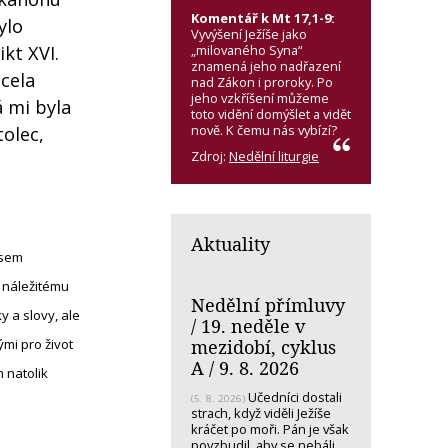
Komentář k Mt 17,1-9:
ylo
Vyvýšení Ježíše jako
„milovaného Syna“
kt XVI.
znamená jeho nadřazení
cela
nad Zákon i proroky. Po
jeho vzkříšení můžeme
á mi byla
toto vidění domýšlet a vidět
nově. K čemu nás vybízí?
tolec,
Zdroj:
Nedělní liturgie
Aktuality
jsem
k náležitému
Nedělní přímluvy
 a slovy, ale
/ 19. neděle v
mezidobí, cyklus
mi pro život
A / 9. 8. 2026
h natolik
Učedníci dostali
(5. 8. 2026)
strach, když viděli Ježíše
kráčet po moři. Pán je však
povzbudil, aby se nebáli.