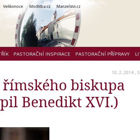
Velikonoce
Modlitba.cz
Manzelstvi.cz
TŘÍK
PASTORAČNÍ INSPIRACE
PASTORAČNÍ PŘÍPRAVY
L
10. 2. 2014 ,
S
y římského biskupa
pil Benedikt XVI.)