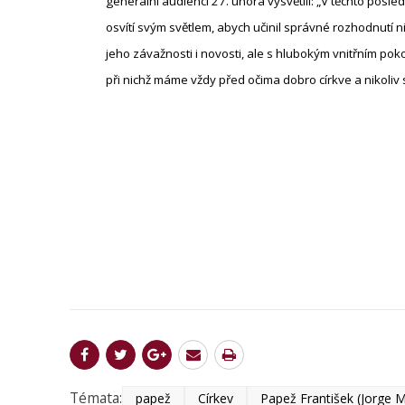
generální audienci 27. února vysvětlil: „V těchto posled
osvítí svým světlem, abych učinil správné rozhodnutí n
jeho závažnosti i novosti, ale s hlubokým vnitřním p
při nichž máme vždy před očima dobro církve a nikoli
Témata:
papež
Církev
Papež František (Jorge M