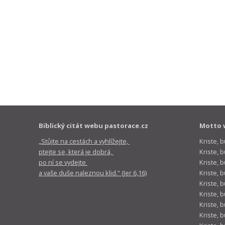
Biblický citát webu pastorace.cz
Motto 
„Stůjte na cestách a vyhlížejte,
Kriste, 
ptejte se, která je dobrá,
Kriste,
po ní se vydejte
Kriste, 
a vaše duše naleznou klid.“ (Jer 6,16)
Kriste, 
Kriste, 
Kriste, 
Kriste, 
Kriste, 