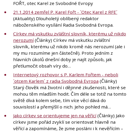
FOŘT, otec Karel ze Svobodné Evropy
21.1.2014 zemřel P. Karel Fořt - ´Otec Karel z RFE´
(Aktuality) Dlouholetý oblíbený redaktor
náboženského vysílání Radia Svobodná Evropa.
Církev má vskutku zvláštní slovník, kterému už nikdo
nerozumí
(Články) Církev má vskutku zvláštní
slovník, kterému už nikdo kromě nás nerozumí (ale i
my mu rozumíme jen částečně). Proto jedním z
hlavních úkolů dnešní doby je najít způsob, jak
přetlumočit obsah víry do…
Internetový rozhovor s P. Karlem Fořtem - neboli
´otcem Karlem´ z radia Svobodná Evropa
(Články)
Starý člověk má životní i dějinné zkušenosti, které se
mohou těm mladším hodit. Čím déle se totiž na tomto
světě dívá kolem sebe, tím více věcí dává do
souvislostí a přemýšlí o nich. Jeho pohled má…
Jako církev se orientujeme jen na věřící
(Články) Jako
církev jsme pořád zvyklí se orientovat hlavně na
věřící a zapomínáme, že jsme posláni i k nevěřícím –