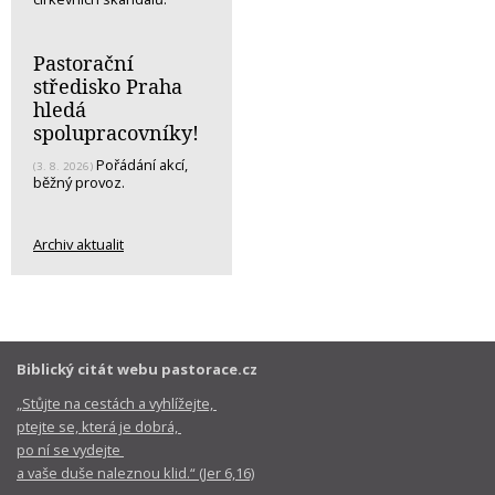
Pastorační
středisko Praha
hledá
spolupracovníky!
Pořádání akcí,
(3. 8. 2026)
běžný provoz.
Archiv aktualit
Biblický citát webu pastorace.cz
„Stůjte na cestách a vyhlížejte,
ptejte se, která je dobrá,
po ní se vydejte
a vaše duše naleznou klid.“ (Jer 6,16)