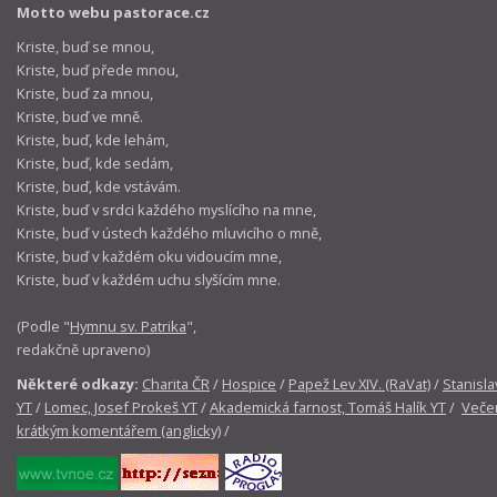
Motto webu pastorace.cz
Kriste, buď se mnou,
Kriste, buď přede mnou,
Kriste, buď za mnou,
Kriste, buď ve mně.
Kriste, buď, kde lehám,
Kriste, buď, kde sedám,
Kriste, buď, kde vstávám.
Kriste, buď v srdci každého myslícího na mne,
Kriste, buď v ústech každého mluvicího o mně,
Kriste, buď v každém oku vidoucím mne,
Kriste, buď v každém uchu slyšícím mne.
(Podle "
Hymnu sv. Patrika
",
redakčně upraveno)
Některé odkazy:
Charita ČR
/
Hospice
/
Papež Lev XIV. (RaVat)
/
Stanisla
YT
/
Lomec, Josef Prokeš YT
/
Akademická farnost, Tomáš Halík YT
/
Večer
krátkým komentářem (anglicky)
/