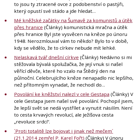
to jsou ty ztracené ovce z podobenství o pastýři,
který opustí své stádo a jde hledat…
Mé kněžské začátky na Šumavě za komunistů a útěk
přes hranice
(Články) komunistická mračna a útěk
přes hranice Byl jste vysvěcen na kněze po únoru
1948. Nerozmlouval vám to někdo? Bylo to v době,
kdy se vědělo, že to církev nebude mít lehké.
Nelaskavá tvář dnešní církve
(Články) Nedávno si mi
stěžovala bývalá spolužačka, že její vnuk si našel
věřící děvče, které ho vzalo na Štědrý den na
půlnoční. Celebrujícího kněze nenapadlo nic lepšího,
než přítomným vynadat, že nechodí do…
Povolání ke kněžství nalezl v cele Gestapa
(Články) V
cele Gestapa jsem našel své povolání. Pochopil jsem,
že lepší svět se nedá vystřílet a vynutit násilím. Není
to cesta krvavých revolucí, ale Ježíšova cesta
„revoluce srdcí“.
´Proti totalitě lze bojovat i jinak než mečem´
(21.1.2014 zemřel P. Karel Fořt)
(Články) V únoru