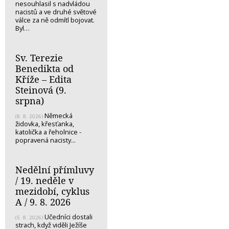
nesouhlasil s nadvládou
nacistů a ve druhé světové
válce za ně odmítl bojovat.
Byl…
Sv. Terezie
Benedikta od
Kříže – Edita
Steinová (9.
srpna)
Německá
(8. 8. 2026)
židovka, křesťanka,
katolička a řeholnice -
popravená nacisty...
Nedělní přímluvy
/ 19. neděle v
mezidobí, cyklus
A / 9. 8. 2026
Učedníci dostali
(5. 8. 2026)
strach, když viděli Ježíše