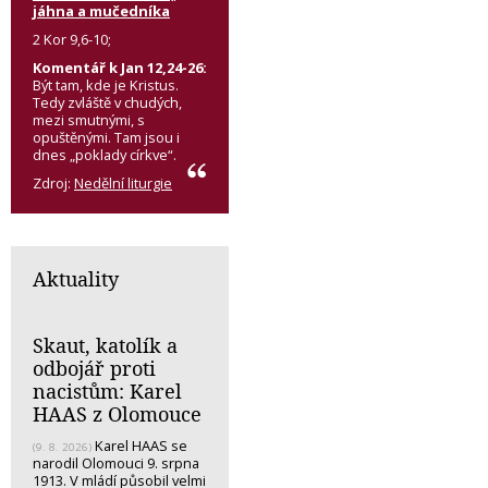
jáhna a mučedníka
2 Kor 9,6-10;
Komentář k Jan 12,24-26:
Být tam, kde je Kristus.
Tedy zvláště v chudých,
mezi smutnými, s
opuštěnými. Tam jsou i
dnes „poklady církve“.
Zdroj:
Nedělní liturgie
Aktuality
Skaut, katolík a
odbojář proti
nacistům: Karel
HAAS z Olomouce
Karel HAAS se
(9. 8. 2026)
narodil Olomouci 9. srpna
1913. V mládí působil velmi