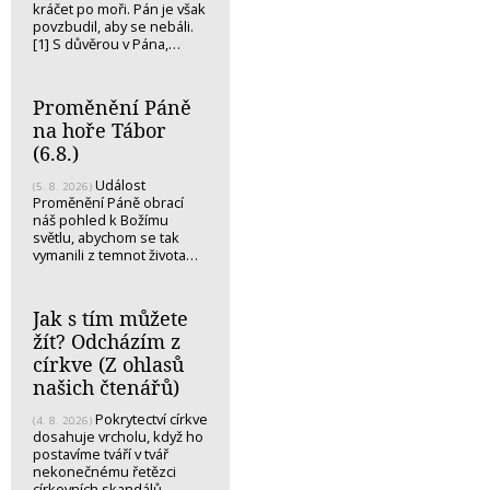
kráčet po moři. Pán je však
povzbudil, aby se nebáli.
[1] S důvěrou v Pána,…
Proměnění Páně
na hoře Tábor
(6.8.)
Událost
(5. 8. 2026)
Proměnění Páně obrací
náš pohled k Božímu
světlu, abychom se tak
vymanili z temnot života…
Jak s tím můžete
žít? Odcházím z
církve (Z ohlasů
našich čtenářů)
Pokrytectví církve
(4. 8. 2026)
dosahuje vrcholu, když ho
postavíme tváří v tvář
nekonečnému řetězci
církevních skandálů.