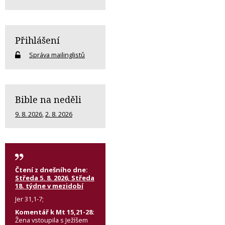
Přihlášení
Správa mailinglistů
Bible na neděli
9. 8. 2026
,
2. 8. 2026
Čtení z dnešního dne:
Středa 5. 8. 2026, Středa
18. týdne v mezidobí
Jer 31,1-7;
Komentář k Mt 15,21-28:
Žena vstoupila s Ježíšem