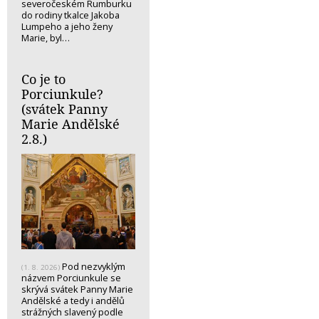
severočeském Rumburku
do rodiny tkalce Jakoba
Lumpeho a jeho ženy
Marie, byl…
Co je to
Porciunkule?
(svátek Panny
Marie Andělské
2.8.)
Pod nezvyklým
(1. 8. 2026)
názvem Porciunkule se
skrývá svátek Panny Marie
Andělské a tedy i andělů
strážných slavený podle