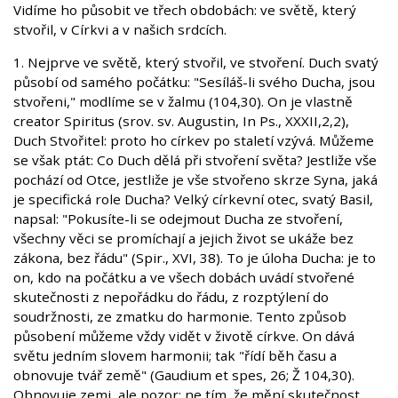
Vidíme ho působit ve třech obdobách: ve světě, který
stvořil, v Církvi a v našich srdcích.
1. Nejprve ve světě, který stvořil, ve stvoření. Duch svatý
působí od samého počátku: "Sesíláš-li svého Ducha, jsou
stvořeni," modlíme se v žalmu (104,30). On je vlastně
creator Spiritus (srov. sv. Augustin, In Ps., XXXII,2,2),
Duch Stvořitel: proto ho církev po staletí vzývá. Můžeme
se však ptát: Co Duch dělá při stvoření světa? Jestliže vše
pochází od Otce, jestliže je vše stvořeno skrze Syna, jaká
je specifická role Ducha? Velký církevní otec, svatý Basil,
napsal: "Pokusíte-li se odejmout Ducha ze stvoření,
všechny věci se promíchají a jejich život se ukáže bez
zákona, bez řádu" (Spir., XVI, 38). To je úloha Ducha: je to
on, kdo na počátku a ve všech dobách uvádí stvořené
skutečnosti z nepořádku do řádu, z rozptýlení do
soudržnosti, ze zmatku do harmonie. Tento způsob
působení můžeme vždy vidět v životě církve. On dává
světu jedním slovem harmonii; tak "řídí běh času a
obnovuje tvář země" (Gaudium et spes, 26; Ž 104,30).
Obnovuje zemi, ale pozor: ne tím, že mění skutečnost,