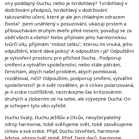
víry poddajný Duchu, nebo je tvrdohlavý? Tvrdohlavý v
dodržování předpisů, tvrdohlavý v dodržování
takzvaného učení, které je ale jen chladným odrazem
života? Jsem unáhlený v posuzování, ukazuji prstem a
přibouchávám druhým dveře před nosem, považuji se za
oběť všech a všeho? Nebo přijímám jeho harmonickou
tvůrčí sílu, přijímám "milost celku", kterou mi vnuká, jeho
odpuštění, které dává pokoj? A odpouštím i já? Odpuštění
je vytvoření prostoru pro příchod Ducha... Podporuji
smíření a vytvářím společenství, nebo stále pátrám,
čenichám, abych našel problém, abych pomlouval,
rozděloval, ničil? Odpouštím, podporuji smíření, vytvářím
společenství? Je-li svět rozdělen, je-li církev polarizovaná,
je-li srdce roztříštěné, neztrácejme čas kritizováním
druhých a zlobením se na sebe, ale vzývejme Ducha: On
je schopen tyto věci vyřešit.
Duchu Svatý, Duchu Ježíšův a Otcův, nevyčerpatelný
zdroji harmonie, tobě svěřujeme svět, tobě zasvěcujeme
církev a svá srdce. Přijď, Duchu Stvořiteli, harmonie
lidstva, obnov tvář země. Přijď, Dare darů, harmonie