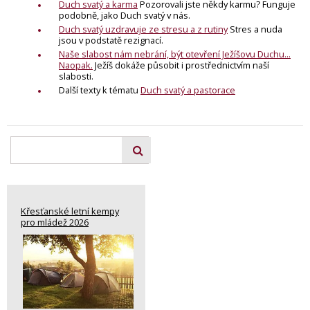
Duch svatý a karma
Pozorovali jste někdy karmu? Funguje
podobně, jako Duch svatý v nás.
Duch svatý uzdravuje ze stresu a z rutiny
Stres a nuda
jsou v podstatě rezignací.
Naše slabost nám nebrání, být otevření Ježíšovu Duchu...
Naopak.
Ježíš dokáže působit i prostřednictvím naší
slabosti.
Další texty k tématu
Duch svatý a pastorace
Křesťanské letní kempy
pro mládež 2026