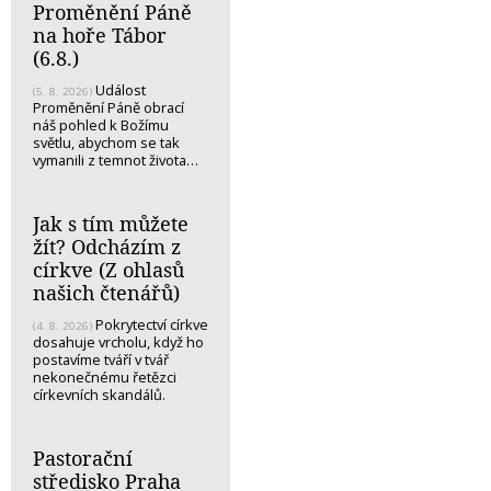
Proměnění Páně
na hoře Tábor
(6.8.)
Událost
(5. 8. 2026)
Proměnění Páně obrací
náš pohled k Božímu
světlu, abychom se tak
vymanili z temnot života…
Jak s tím můžete
žít? Odcházím z
církve (Z ohlasů
našich čtenářů)
Pokrytectví církve
(4. 8. 2026)
dosahuje vrcholu, když ho
postavíme tváří v tvář
nekonečnému řetězci
církevních skandálů.
Pastorační
středisko Praha