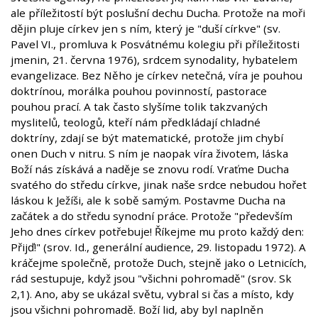
ale příležitostí být poslušní dechu Ducha. Protože na moři
dějin pluje církev jen s ním, který je "duší církve" (sv.
Pavel VI., promluva k Posvátnému kolegiu při příležitosti
jmenin, 21. června 1976), srdcem synodality, hybatelem
evangelizace. Bez Něho je církev netečná, víra je pouhou
doktrínou, morálka pouhou povinností, pastorace
pouhou prací. A tak často slyšíme tolik takzvaných
myslitelů, teologů, kteří nám předkládají chladné
doktríny, zdají se být matematické, protože jim chybí
onen Duch v nitru. S ním je naopak víra životem, láska
Boží nás získává a naděje se znovu rodí. Vraťme Ducha
svatého do středu církve, jinak naše srdce nebudou hořet
láskou k Ježíši, ale k sobě samým. Postavme Ducha na
začátek a do středu synodní práce. Protože "především
Jeho dnes církev potřebuje! Říkejme mu proto každý den:
Přijď!" (srov. Id., generální audience, 29. listopadu 1972). A
kráčejme společně, protože Duch, stejně jako o Letnicích,
rád sestupuje, když jsou "všichni pohromadě" (srov. Sk
2,1). Ano, aby se ukázal světu, vybral si čas a místo, kdy
jsou všichni pohromadě. Boží lid, aby byl naplněn