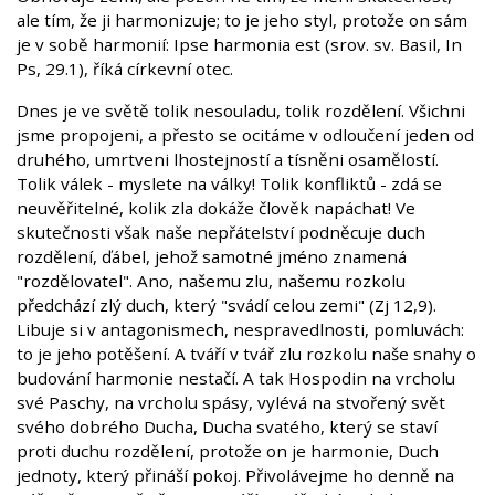
ale tím, že ji harmonizuje; to je jeho styl, protože on sám
je v sobě harmonií: Ipse harmonia est (srov. sv. Basil, In
Ps, 29.1), říká církevní otec.
Dnes je ve světě tolik nesouladu, tolik rozdělení. Všichni
jsme propojeni, a přesto se ocitáme v odloučení jeden od
druhého, umrtveni lhostejností a tísněni osamělostí.
Tolik válek - myslete na války! Tolik konfliktů - zdá se
neuvěřitelné, kolik zla dokáže člověk napáchat! Ve
skutečnosti však naše nepřátelství podněcuje duch
rozdělení, ďábel, jehož samotné jméno znamená
"rozdělovatel". Ano, našemu zlu, našemu rozkolu
předchází zlý duch, který "svádí celou zemi" (Zj 12,9).
Libuje si v antagonismech, nespravedlnosti, pomluvách:
to je jeho potěšení. A tváří v tvář zlu rozkolu naše snahy o
budování harmonie nestačí. A tak Hospodin na vrcholu
své Paschy, na vrcholu spásy, vylévá na stvořený svět
svého dobrého Ducha, Ducha svatého, který se staví
proti duchu rozdělení, protože on je harmonie, Duch
jednoty, který přináší pokoj. Přivolávejme ho denně na