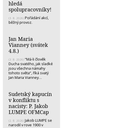
hledá
spolupracovníky!
Pořádání akcí,
(3. 8. 2026)
běžný provoz.
Jan Maria
Vianney (svátek
4.8.)
“Má-li člověk
(3. 8. 2026)
Ducha svatého, jak sladké
jsou všechna námahy
tohoto světa“, říká svatý
Jan Maria Vianney…
Sudetský kapucín
v konfliktu s
nacisty: P. Jakob
LUMPE OFMCap
Jakob LUMPE se
(2. 8. 2026)
narodil v rove 1900 v