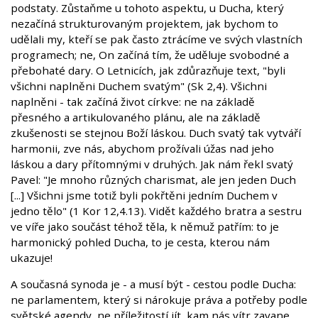
podstaty. Zůstaňme u tohoto aspektu, u Ducha, který
nezačíná strukturovaným projektem, jak bychom to
udělali my, kteří se pak často ztrácíme ve svých vlastních
programech; ne, On začíná tím, že uděluje svobodné a
přebohaté dary. O Letnicích, jak zdůrazňuje text, "byli
všichni naplněni Duchem svatým" (Sk 2,4). Všichni
naplněni - tak začíná život církve: ne na základě
přesného a artikulovaného plánu, ale na základě
zkušenosti se stejnou Boží láskou. Duch svatý tak vytváří
harmonii, zve nás, abychom prožívali úžas nad jeho
láskou a dary přítomnými v druhých. Jak nám řekl svatý
Pavel: "Je mnoho různých charismat, ale jen jeden Duch
[...] Všichni jsme totiž byli pokřtěni jedním Duchem v
jedno tělo" (1 Kor 12,4.13). Vidět každého bratra a sestru
ve víře jako součást téhož těla, k němuž patřím: to je
harmonický pohled Ducha, to je cesta, kterou nám
ukazuje!
A současná synoda je - a musí být - cestou podle Ducha:
ne parlamentem, který si nárokuje práva a potřeby podle
světské agendy, ne příležitostí jít, kam nás vítr zavane,