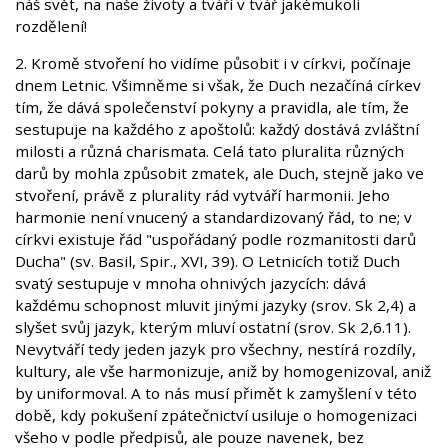
náš svět, na naše životy a tváří v tvář jakémukoli
rozdělení!
2. Kromě stvoření ho vidíme působit i v církvi, počínaje
dnem Letnic. Všimněme si však, že Duch nezačíná církev
tím, že dává společenství pokyny a pravidla, ale tím, že
sestupuje na každého z apoštolů: každý dostává zvláštní
milosti a různá charismata. Celá tato pluralita různých
darů by mohla způsobit zmatek, ale Duch, stejně jako ve
stvoření, právě z plurality rád vytváří harmonii. Jeho
harmonie není vnucený a standardizovaný řád, to ne; v
církvi existuje řád "uspořádaný podle rozmanitosti darů
Ducha" (sv. Basil, Spir., XVI, 39). O Letnicích totiž Duch
svatý sestupuje v mnoha ohnivých jazycích: dává
každému schopnost mluvit jinými jazyky (srov. Sk 2,4) a
slyšet svůj jazyk, kterým mluví ostatní (srov. Sk 2,6.11).
Nevytváří tedy jeden jazyk pro všechny, nestírá rozdíly,
kultury, ale vše harmonizuje, aniž by homogenizoval, aniž
by uniformoval. A to nás musí přimět k zamyšlení v této
době, kdy pokušení zpátečnictví usiluje o homogenizaci
všeho v podle předpisů, ale pouze navenek, bez