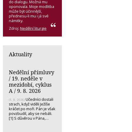
do dialogu. Možná mu
oponovala. Moje modlitba
může být účinnější,
přednesu-li mu i já své
námitky.
Zdroj:
Nedělní liturgie
Aktuality
Nedělní přímluvy
/ 19. neděle v
mezidobí, cyklus
A / 9. 8. 2026
Učedníci dostali
(5. 8. 2026)
strach, když viděli Ježíše
kráčet po moři. Pán je však
povzbudil, aby se nebáli.
[1] S důvěrou v Pána,…