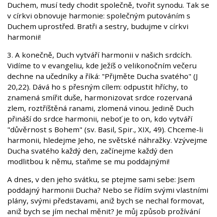
Duchem, musí tedy chodit společně, tvořit synodu. Tak se
v církvi obnovuje harmonie: společným putováním s
Duchem uprostřed. Bratři a sestry, budujme v církvi
harmonii!
3. A konečně, Duch vytváří harmonii v našich srdcích.
Vidíme to v evangeliu, kde Ježíš o velikonočním večeru
dechne na učedníky a říká: "Přijměte Ducha svatého" (J
20,22). Dává ho s přesným cílem: odpustit hříchy, to
znamená smířit duše, harmonizovat srdce rozervaná
zlem, roztříštěná ranami, zlomená vinou. Jedině Duch
přináší do srdce harmonii, neboť je to on, kdo vytváří
"důvěrnost s Bohem" (sv. Basil, Spir., XIX, 49). Chceme-li
harmonii, hledejme Jeho, ne světské náhražky. Vzývejme
Ducha svatého každý den, začínejme každý den
modlitbou k němu, staňme se mu poddajnými!
A dnes, v den jeho svátku, se ptejme sami sebe: Jsem
poddajný harmonii Ducha? Nebo se řídím svými vlastními
plány, svými představami, aniž bych se nechal formovat,
aniž bych se jím nechal měnit? Je můj způsob prožívání