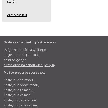
staré…
Archiv aktualit
Biblický citát webu pastorace.cz
„Stůjte na cestách a vyhlížejte,
ptejte se, která je dobrá,
po ní se vydejte
a vaše duše naleznou klid.“ (Jer 6,16)
Motto webu pastorace.cz
Kriste, buď se mnou,
Kriste, buď přede mnou,
Kriste, buď za mnou,
Kriste, buď ve mně.
Kriste, buď, kde lehám,
Kriste, buď, kde sedám,