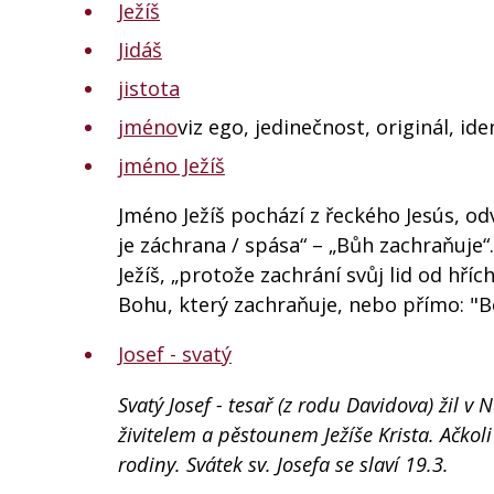
Ježíš
Jidáš
jistota
jméno
viz ego, jedinečnost, originál, ide
jméno Ježíš
Jméno Ježíš pochází z řeckého Jesús, o
je záchrana / spása“ – „Bůh zachraňuje“.
Ježíš, „protože zachrání svůj lid od hří
Bohu, který zachraňuje, nebo přímo: "
Josef - svatý
Svatý Josef - tesař (z rodu Davidova) žil v
živitelem a pěstounem Ježíše Krista. Ačkol
rodiny. Svátek sv. Josefa se slaví 19.3.