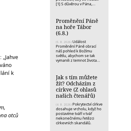
[1] S důvěrou v Pána,…
Proměnění Páně
na hoře Tábor
(6.8.)
Událost
(5. 8. 2026)
Proměnění Páně obrací
náš pohled k Božímu
světlu, abychom se tak
: „Jahve
vymanili z temnot života…
zváno
lání k
Jak s tím můžete
žít? Odcházím z
církve (Z ohlasů
našich čtenářů)
Pokrytectví církve
(4. 8. 2026)
em,
dosahuje vrcholu, když ho
postavíme tváří v tvář
ona otců
nekonečnému řetězci
církevních skandálů.