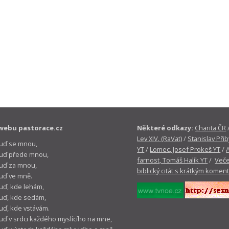
webu pastorace.cz
Některé odkazy:
Charita ČR
Lev XIV. (RaVat)
/
Stanislav Přib
buď se mnou,
YT
/
Lomec, Josef Prokeš YT
/
 buď přede mnou,
farnost, Tomáš Halík YT
/
Veče
buď za mnou,
biblický citát s krátkým komen
buď ve mně.
buď, kde lehám,
buď, kde sedám,
buď, kde vstávám.
buď v srdci každého myslícího na mne,