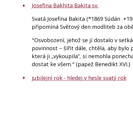
Josefina Bakhita Bakita sv.
Svatá Josefina Bakita (*1869 Súdán +1947
připomíná Světový den modliteb za obě
"Osvobození, jehož se jí dostalo v setkán
povinnost – šířit dále, chtěla, aby bylo
která ji „vykoupila“, si nemohla ponec
dostat ke všem." (papež Benedikt XVI.)
jubilejní rok - hledej v hesle svatý rok