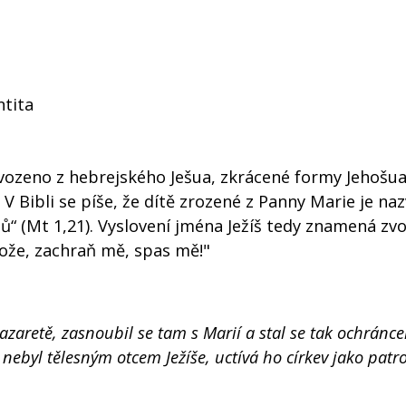
ntita
dvozeno z hebrejského Ješua, zkrácené formy Jehošua
 V Bibli se píše, že dítě zrozené z Panny Marie je na
chů“ (Mt 1,21). Vyslovení jména Ježíš tedy znamená zvo
Bože, zachraň mě, spas mě!"
 Nazaretě, zasnoubil se tam s Marií a stal se tak ochránc
i nebyl tělesným otcem Ježíše, uctívá ho církev jako patr