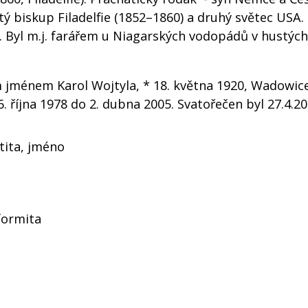
tý biskup Filadelfie (1852–1860) a druhý světec USA. 
. Byl m.j. farářem u Niagarských vodopádů v hustých
ím jménem Karol Wojtyla, * 18. května 1920, Wadowic
 října 1978 do 2. dubna 2005. Svatořečen byl 27.4.201
ntita, jméno
formita