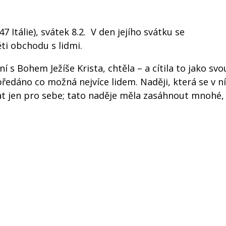
 Itálie), svátek 8.2. V den jejího svátku se
ti obchodu s lidmi.
í s Bohem Ježíše Krista, chtěla – a cítila to jako svo
 předáno co možná nejvíce lidem. Naději, která se v ní
hat jen pro sebe; tato naděje měla zasáhnout mnohé,