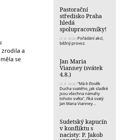
Pastorační
středisko Praha
hledá
spolupracovníky!
Pořádání akcí,
(3. 8. 2026)
u
běžný provoz.
 zrodila a
 měla se
Jan Maria
Vianney (svátek
4.8.)
“Má-li člověk
(3. 8. 2026)
Ducha svatého, jak sladké
jsou všechna námahy
tohoto světa“, říká svatý
Jan Maria Vianney…
Sudetský kapucín
v konfliktu s
nacisty: P. Jakob