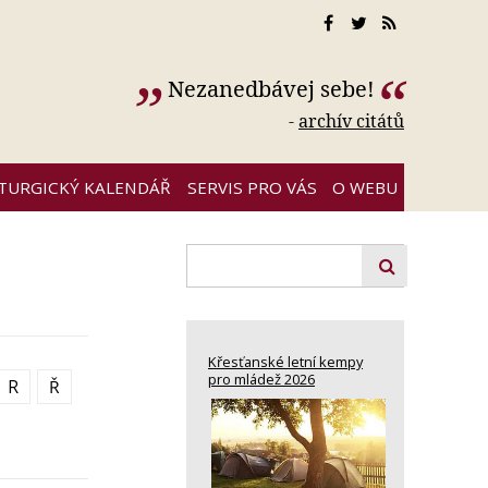
Nezanedbávej sebe!
-
archív citátů
ITURGICKÝ KALENDÁŘ
SERVIS PRO VÁS
O WEBU
Křesťanské letní kempy
pro mládež 2026
R
Ř