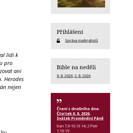
Přihlášení
Správa mailinglistů
al lidi k
tu pro
Bible na neděli
izovat ani
9. 8. 2026
,
2. 8. 2026
u. Herodes
íván nejen
Čtení z dnešního dne:
Čtvrtek 6. 8. 2026,
Svátek Proměnění Páně
Dan 7,9-10.13-14; 2 Petr
1,16-19
šky.