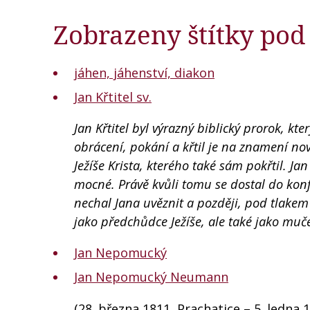
Zobrazeny štítky pod
jáhen, jáhenství, diakon
Jan Křtitel sv.
Jan Křtitel byl výrazný biblický prorok, kte
obrácení, pokání a křtil je na znamení no
Ježíše Krista, kterého také sám pokřtil. Ja
mocné. Právě kvůli tomu se dostal do kon
nechal Jana uvěznit a později, pod tlakem na
jako předchůdce Ježíše, ale také jako muče
Jan Nepomucký
Jan Nepomucký Neumann
(28. března 1811, Prachatice – 5. ledna 