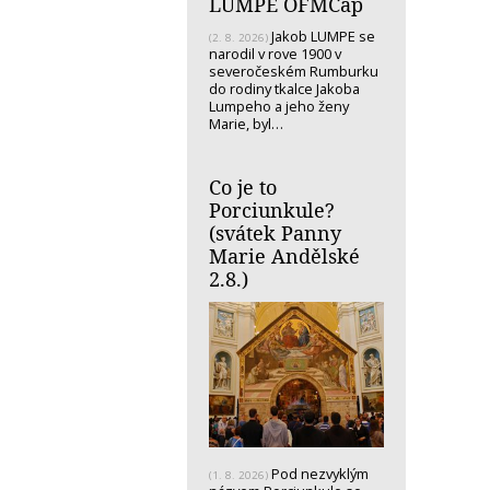
LUMPE OFMCap
Jakob LUMPE se
(2. 8. 2026)
narodil v rove 1900 v
severočeském Rumburku
do rodiny tkalce Jakoba
Lumpeho a jeho ženy
Marie, byl…
Co je to
Porciunkule?
(svátek Panny
Marie Andělské
2.8.)
Pod nezvyklým
(1. 8. 2026)