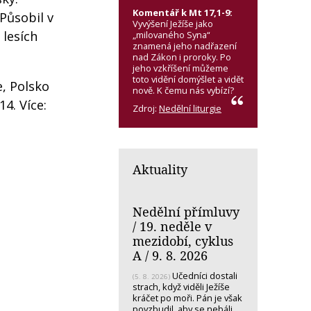
Komentář k Mt 17,1-9:
Působil v
Vyvýšení Ježíše jako
 lesích
„milovaného Syna“
znamená jeho nadřazení
nad Zákon i proroky. Po
jeho vzkříšení můžeme
toto vidění domýšlet a vidět
e, Polsko
nově. K čemu nás vybízí?
4. Více:
Zdroj:
Nedělní liturgie
Aktuality
Nedělní přímluvy
/ 19. neděle v
mezidobí, cyklus
A / 9. 8. 2026
Učedníci dostali
(5. 8. 2026)
strach, když viděli Ježíše
kráčet po moři. Pán je však
povzbudil, aby se nebáli.