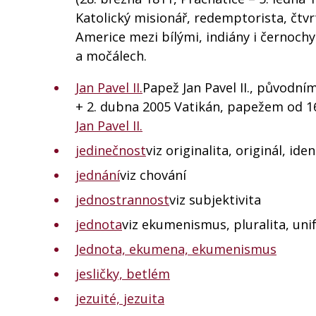
Katolický misionář, redemptorista, čtvr
Americe mezi bílými, indiány i černochy
a močálech.
Jan Pavel II.
Papež Jan Pavel II., původn
+ 2. dubna 2005 Vatikán, papežem od 16.
Jan Pavel II.
jedinečnost
viz originalita, originál, ide
jednání
viz chování
jednostrannost
viz subjektivita
jednota
viz ekumenismus, pluralita, uni
Jednota, ekumena, ekumenismus
jesličky, betlém
jezuité, jezuita