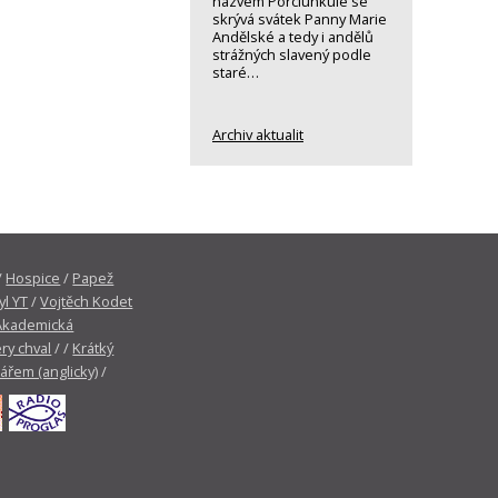
názvem Porciunkule se
skrývá svátek Panny Marie
Andělské a tedy i andělů
strážných slavený podle
staré…
Archiv aktualit
/
Hospice
/
Papež
yl YT
/
Vojtěch Kodet
Akademická
ry chval
/ /
Krátký
tářem (anglicky)
/