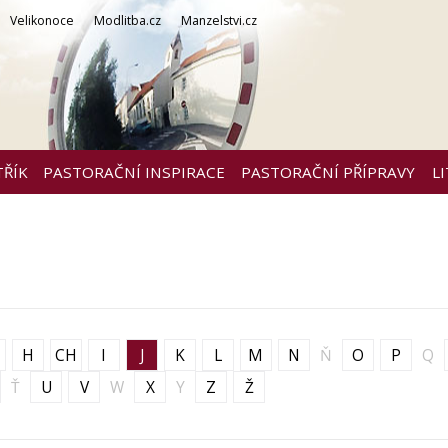
Velikonoce
Modlitba.cz
Manzelstvi.cz
TŘÍK
PASTORAČNÍ INSPIRACE
PASTORAČNÍ PŘÍPRAVY
L
H
CH
I
J
K
L
M
N
Ň
O
P
Q
Ť
U
V
W
X
Y
Z
Ž