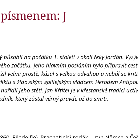
 písmenem: J
rý působil na počátku 1. století v okolí řeky Jordán. Vyzýv
vého začátku. Jeho hlavním posláním bylo připravit ces
n žil velmi prostě, kázal s velkou odvahou a nebál se krit
fliktu s židovským galilejským vládcem Herodem Antipo
řídil jeho stětí. Jan Křtitel je v křesťanské tradici uct
dník, který zůstal věrný pravdě až do smrti.
1860, Filadelfie). Prachatický rodák - syn Němce a Če