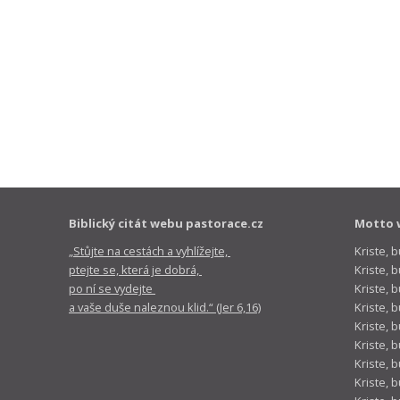
Biblický citát webu pastorace.cz
Motto 
„Stůjte na cestách a vyhlížejte,
Kriste, 
ptejte se, která je dobrá,
Kriste,
po ní se vydejte
Kriste, 
a vaše duše naleznou klid.“ (Jer 6,16)
Kriste, 
Kriste, 
Kriste, 
Kriste, 
Kriste, 