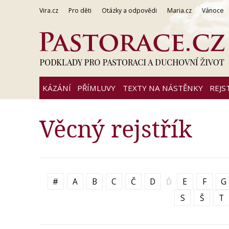
Vira.cz
Pro děti
Otázky a odpovědi
Maria.cz
Vánoce
KÁZÁNÍ
PŘÍMLUVY
TEXTY NA NÁSTĚNKY
REJS
Věcný rejstřík
#
A
B
C
Č
D
Ď
E
F
G
S
Š
T