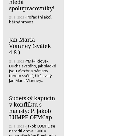
hledá
spolupracovníky!
Pořádání akcí,
(3. 8. 2026)
běžný provoz.
Jan Maria
Vianney (svátek
4.8.)
“Má-li člověk
(3. 8. 2026)
Ducha svatého, jak sladké
jsou všechna námahy
tohoto světa“, říká svatý
Jan Maria Vianney…
Sudetský kapucín
v konfliktu s
nacisty: P. Jakob
LUMPE OFMCap
Jakob LUMPE se
(2. 8. 2026)
narodil v rove 1900 v
severočeském Rumburku