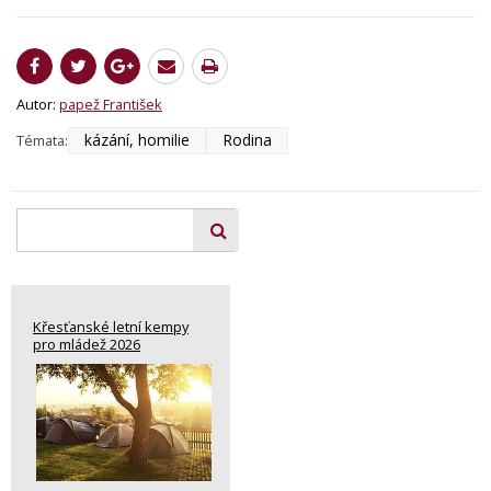
Autor:
papež František
kázání, homilie
Rodina
Témata:
Křesťanské letní kempy
pro mládež 2026