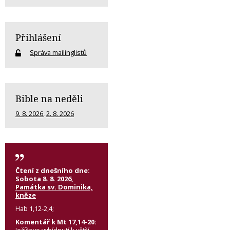
Přihlášení
Správa mailinglistů
Bible na neděli
9. 8. 2026
,
2. 8. 2026
Čtení z dnešního dne:
Sobota 8. 8. 2026,
Památka sv. Dominika,
kněze
Hab 1,12-2,4;
Komentář k Mt 17,14-20:
Ježíšovo vybídnutí k větší