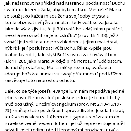
Jak nežasnout například nad Mariinou poddajností Duchu
svatému, který ji žádá, aby byla matkou Mesiáše? Maria
se totiž jako každá mladá žena svojí doby chystala
konkretizovat svůj životní plán, tedy vdát se za Josefa.
Jakmile však zjistila, že ji Bůh volá ke zvláštnímu poslání,
neváhá se označit za Jeho „služku“ (srov. Lk 1,38). Ježíš
vynáší její velikost nejen vzhledem k jejímu mateřství,
nýbrž k její poslušnosti vůči Bohu. Říká: »Spíše jsou
blahoslavení ti, kdo slyší Boží slovo a zachovávají ho«
(Lk 11,28), jako Maria. A když plně nerozumí událostem,
do nichž je vtažena, Maria mlčky rozjímá, uvažuje a
adoruje božskou iniciativu. Svojí přítomností pod křížem
zasvěcuje tuto naprostou ochotu.
Dále, co se týče Josefa, evangelium nám nepodává jediné
jeho slovo. Nemluví, leč poslušně jedná. Je to muž tichý,
muž poslušný. Dnešní evangelium (srov. Mt 2,13-15.19-
23) zmiňuje tuto poslušnost spravedlivého Josefa třikrát,
totiž v souvislosti s útěkem do Egypta a s návratem do
izraelské země. Veden Bohem, jehož reprezentuje anděl,
odvádí Josef rodinu před Herodovými hrozbami pryč a