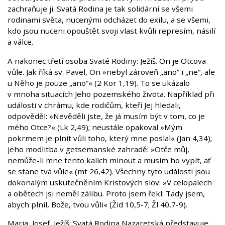
zachraňuje ji. Svatá Rodina je tak solidární se všemi
rodinami světa, nucenými odcházet do exilu, a se všemi,
kdo jsou nuceni opouštět svoji vlast kvůli represím, násilí
a válce.
A nakonec třetí osoba Svaté Rodiny: Ježíš. On je Otcova
vůle. Jak říká sv. Pavel, On »nebyl zároveň „ano“ i „ne“, ale
u Něho je pouze „ano“« (2 Kor 1,19). To se ukázalo
v mnoha situacích Jeho pozemského života. Například při
události v chrámu, kde rodičům, kteří Jej hledali,
odpověděl: »Nevěděli jste, že já musím být v tom, co je
mého Otce?« (Lk 2,49); neustále opakoval »Mým
pokrmem je plnit vůli toho, který mne poslal« (Jan 4,34);
jeho modlitba v getsemanské zahradě: »Otče můj,
nemůže-li mne tento kalich minout a musím ho vypít, ať
se stane tvá vůle« (mt 26,42). Všechny tyto události jsou
dokonalým uskutečněním Kristových slov: »V celopalech
a obětech jsi neměl zálibu. Proto jsem řekl: Tady jsem,
abych plnil, Bože, tvou vůli« (Žid 10,5-7; Žl 40,7-9).
Maria, Josef, Ježíš: Svatá Rodina Nazaretská představuje