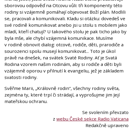
sborovou odpověď na Otcovu vůli: tři komponenty této
rodiny si vzájemně pomáhají objevovat Boží plán. Modlili
se, pracovali a komunikovali. Kladu si otázku: dovedeš ve
své rodině komunikovat anebo jsi u stolu s mobilem jako
mladí, kteří chatují? U takového stolu je pak ticho jako by
byla mše, ale chybí vzájemná komunikace. Musíme
v rodině obnovit dialog: otcové, rodiče, děti, prarodiče a
sourozenci spolu musejí komunikovat... Toto je úkol
právě na dnešek, na svátek Svaté Rodiny. Ať je Svatá
Rodina vzorem našim rodinám, aby si rodiče a děti byli
vzájemně oporou v přilnutí k evangeliu, jež je základem
svatosti rodiny.
Svěřme Marii, „Královně rodin“, všechny rodiny světa,
zejména ty, které trpí či strádají, a vyprošujme jim Její
mateřskou ochranu.
Se svolením převzato
z
webu České sekce Radio Vaticana
Redakčně upraveno