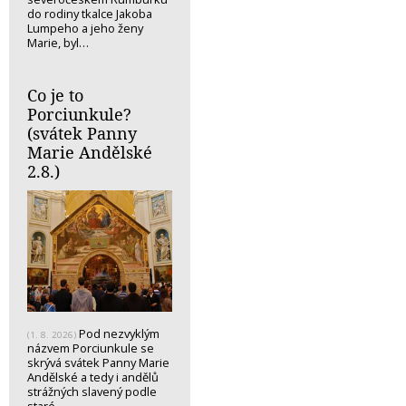
do rodiny tkalce Jakoba
Lumpeho a jeho ženy
Marie, byl…
Co je to
Porciunkule?
(svátek Panny
Marie Andělské
2.8.)
Pod nezvyklým
(1. 8. 2026)
názvem Porciunkule se
skrývá svátek Panny Marie
Andělské a tedy i andělů
strážných slavený podle
staré…