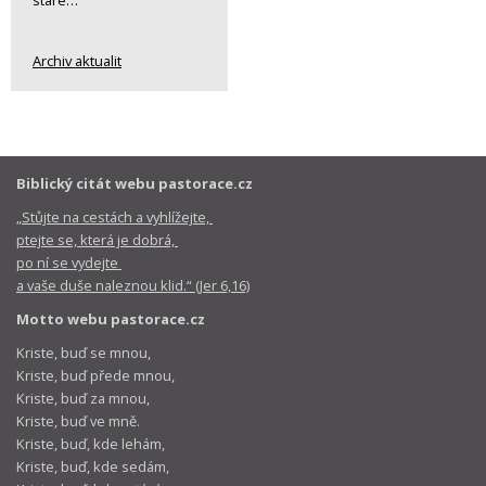
Archiv aktualit
Biblický citát webu pastorace.cz
„Stůjte na cestách a vyhlížejte,
ptejte se, která je dobrá,
po ní se vydejte
a vaše duše naleznou klid.“ (Jer 6,16)
Motto webu pastorace.cz
Kriste, buď se mnou,
Kriste, buď přede mnou,
Kriste, buď za mnou,
Kriste, buď ve mně.
Kriste, buď, kde lehám,
Kriste, buď, kde sedám,