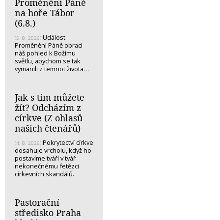
Proměnění Páně
na hoře Tábor
(6.8.)
Událost
(5. 8. 2026)
Proměnění Páně obrací
náš pohled k Božímu
světlu, abychom se tak
vymanili z temnot života…
Jak s tím můžete
žít? Odcházím z
církve (Z ohlasů
našich čtenářů)
Pokrytectví církve
(4. 8. 2026)
dosahuje vrcholu, když ho
postavíme tváří v tvář
nekonečnému řetězci
církevních skandálů.
Pastorační
středisko Praha