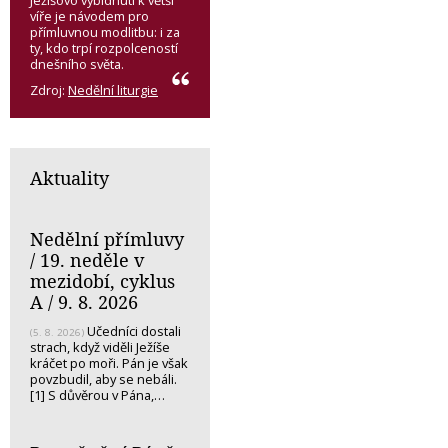
víře je návodem pro
přímluvnou modlitbu: i za
ty, kdo trpí rozpolceností
dnešního světa.
Zdroj:
Nedělní liturgie
Aktuality
Nedělní přímluvy
/ 19. neděle v
mezidobí, cyklus
A / 9. 8. 2026
Učedníci dostali
(5. 8. 2026)
strach, když viděli Ježíše
kráčet po moři. Pán je však
povzbudil, aby se nebáli.
[1] S důvěrou v Pána,…