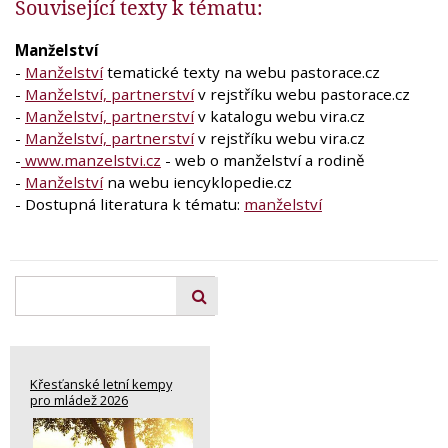
Související texty k tématu:
Manželství
-
Manželství
tematické texty na webu pastorace.cz
-
Manželství, partnerství
v rejstříku webu pastorace.cz
-
Manželství, partnerství
v katalogu webu vira.cz
-
Manželství, partnerství
v rejstříku webu vira.cz
-
www.manzelstvi.cz
- web o manželství a rodině
-
Manželství
na webu iencyklopedie.cz
- Dostupná literatura k tématu:
manželství
Křesťanské letní kempy
pro mládež 2026