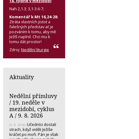
18. týdne v mezidobí
Nah 2,1.3; 3,1-3.6-7;
Komentář k Mt 16,24-28:
Ztráta vlastních jistot a
falešných představ ať je
pozváním k tomu, aby mě
Ježíš naplnil. Chci mu k
tomu dát prostor!
Zdroj:
Nedělní liturgie
Aktuality
Nedělní přímluvy
/ 19. neděle v
mezidobí, cyklus
A / 9. 8. 2026
Učedníci dostali
(5. 8. 2026)
strach, když viděli Ježíše
kráčet po moři. Pán je však