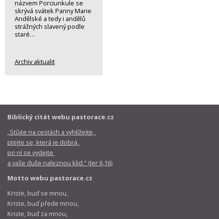
názvem Porciunkule se
skrývá svátek Panny Marie
Andělské a tedy i andělů
strážných slavený podle
staré…
Archiv aktualit
Biblický citát webu pastorace.cz
„Stůjte na cestách a vyhlížejte,
ptejte se, která je dobrá,
po ní se vydejte
a vaše duše naleznou klid.“ (Jer 6,16)
Motto webu pastorace.cz
Kriste, buď se mnou,
Kriste, buď přede mnou,
Kriste, buď za mnou,