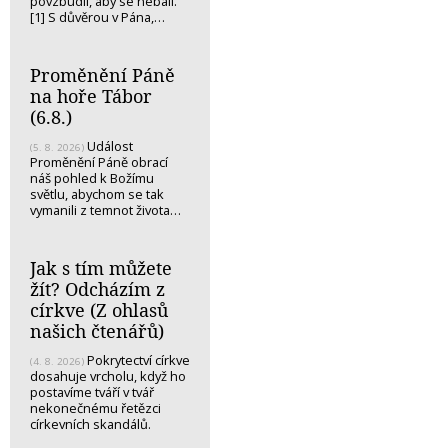
povzbudil, aby se nebáli.
[1] S důvěrou v Pána,…
Proměnění Páně
na hoře Tábor
(6.8.)
Událost
(5. 8. 2026)
Proměnění Páně obrací
náš pohled k Božímu
světlu, abychom se tak
vymanili z temnot života…
Jak s tím můžete
žít? Odcházím z
církve (Z ohlasů
našich čtenářů)
Pokrytectví církve
(4. 8. 2026)
dosahuje vrcholu, když ho
postavíme tváří v tvář
nekonečnému řetězci
církevních skandálů.