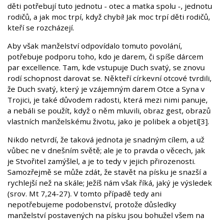
děti potřebují tuto jednotu - otec a matka spolu -, jednotu
rodičů, a jak moc trpí, když chybí! Jak moc trpí děti rodičů,
kteří se rozcházejí.
Aby však manželství odpovídalo tomuto povolání,
potřebuje podporu toho, kdo je darem, či spíše dárcem
par excellence. Tam, kde vstupuje Duch svatý, se znovu
rodí schopnost darovat se. Někteří církevní otcové tvrdili,
že Duch svatý, který je vzájemným darem Otce a Syna v
Trojici, je také důvodem radosti, která mezi nimi panuje,
a nebáli se použít, když o něm mluvili, obraz gest, obrazů
vlastních manželskému životu, jako je polibek a objetí[3].
Nikdo netvrdí, že taková jednota je snadným cílem, a už
vůbec ne v dnešním světě; ale je to pravda o věcech, jak
je Stvořitel zamýšlel, a je to tedy v jejich přirozenosti.
Samozřejmě se může zdát, že stavět na písku je snazší a
rychlejší než na skále; Ježíš nám však říká, jaký je výsledek
(srov. Mt 7,24-27). V tomto případě tedy ani
nepotřebujeme podobenství, protože důsledky
manželství postavených na písku jsou bohužel všem na