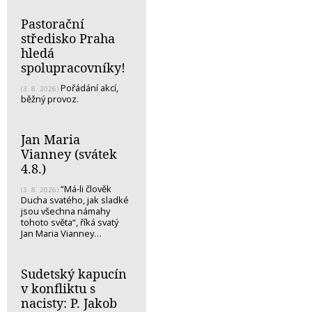
Pastorační
středisko Praha
hledá
spolupracovníky!
Pořádání akcí,
(3. 8. 2026)
běžný provoz.
Jan Maria
Vianney (svátek
4.8.)
“Má-li člověk
(3. 8. 2026)
Ducha svatého, jak sladké
jsou všechna námahy
tohoto světa“, říká svatý
Jan Maria Vianney…
Sudetský kapucín
v konfliktu s
nacisty: P. Jakob