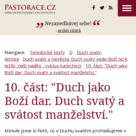
Nezanedbávej sebe!
-
archív citátů
Navigace:
Tematické texty
D
Duch svatý,
letnice
Duch svatý a nevěsta: Duch svatý vede Boží lid k
Ježíši, naší naději - cyklus katechezí
10. část: "Duch jako
Boží dar. Duch svatý a svátost manželství."
10. část: "Duch jako
Boží dar. Duch svatý a
svátost manželství."
Minule jsme si řekli, co o Duchu svatém prohlašujeme v