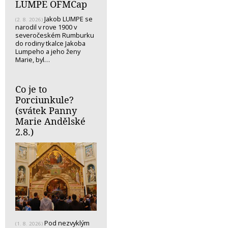
LUMPE OFMCap
Jakob LUMPE se
(2. 8. 2026)
narodil v rove 1900 v
severočeském Rumburku
do rodiny tkalce Jakoba
Lumpeho a jeho ženy
Marie, byl…
Co je to
Porciunkule?
(svátek Panny
Marie Andělské
2.8.)
Pod nezvyklým
(1. 8. 2026)