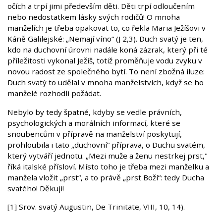
očích a trpí jimi především děti. Děti trpí odloučením
nebo nedostatkem lásky svých rodičů! O mnoha
manželích je třeba opakovat to, co řekla Maria Ježíšovi v
Káně Galilejské: „Nemají víno“ (J 2,3). Duch svatý je ten,
kdo na duchovní úrovni nadále koná zázrak, který při té
příležitosti vykonal Ježíš, totiž proměňuje vodu zvyku v
novou radost ze společného bytí. To není zbožná iluze:
Duch svatý to udělal v mnoha manželstvích, když se ho
manželé rozhodli požádat.
Nebylo by tedy špatné, kdyby se vedle právních,
psychologických a morálních informací, které se
snoubencům v přípravě na manželství poskytují,
prohloubila i tato „duchovní“ příprava, o Duchu svatém,
který vytváří jednotu. „Mezi muže a ženu nestrkej prst,"
říká italské přísloví. Místo toho je třeba mezi manželku a
manžela vložit „prst“, a to právě „prst Boží“: tedy Ducha
svatého! Děkuji!
[1] Srov. svatý Augustin, De Trinitate, VIII, 10, 14).