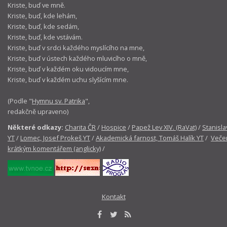
Kriste, buď ve mně.
Kriste, buď, kde lehám,
Kriste, buď, kde sedám,
Kriste, buď, kde vstávám.
Kriste, buď v srdci každého myslícího na mne,
Kriste, buď v ústech každého mluvicího o mně,
Kriste, buď v každém oku vidoucím mne,
Kriste, buď v každém uchu slyšícím mne.
(Podle "
Hymnu sv. Patrika
",
redakčně upraveno)
Některé odkazy:
Charita ČR
/
Hospice
/
Papež Lev XIV. (RaVat)
/
Stanisla
YT
/
Lomec, Josef Prokeš YT
/
Akademická farnost, Tomáš Halík YT
/
Večer
krátkým komentářem (anglicky)
/
Kontakt