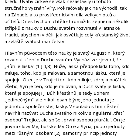
krédu. Úvahy církve se však nezastavily u tohoto
stručného vyznání víry. Pokračovaly jak na Východě, tak
na Západě, a to prostřednictvím díla velkých otců a
učitelů. Dnes bychom chtěli shromáždit zejména několik
střípků z nauky o Duchu svatém rozvinuté v latinské
tradici, abychom viděli, jak osvětluje celý křesťanský život
a zvláště svátost manželství.
Hlavním původcem této nauky je svatý Augustin, který
rozvinul učení o Duchu svatém. Vychází ze zjevení, že
„Bůh je láska“ (1 J 4,8). Nuže, láska předpokládá toho, kdo
miluje, toho, kdo je milován, a samotnou lásku, která je
spojuje. Otec je v Trojici ten, kdo miluje, zdroj a počátek
všeho; Syn je ten, kdo je milován, a Duch svatý je láska,
která je spojuje[1]. Bůh křesťanů je tedy Bohem
„jedinečným“, ale nikoli osamělým; jeho jednota je
jednotou společenství, lásky. V souladu s tím někteří
navrhli nazývat Ducha svatého nikoliv singulární „třetí
osobou“ Trojice, ale spíše „první osobou plurálu“. On je
jinými slovy My, božské My Otce a Syna, pouto jednoty
mezi různými osobami[2], samotný princip jednoty