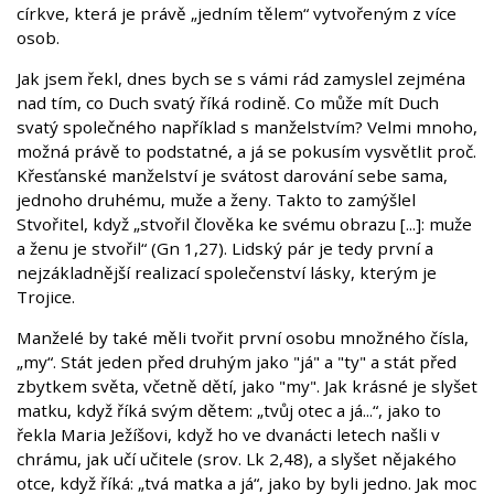
církve, která je právě „jedním tělem“ vytvořeným z více
osob.
Jak jsem řekl, dnes bych se s vámi rád zamyslel zejména
nad tím, co Duch svatý říká rodině. Co může mít Duch
svatý společného například s manželstvím? Velmi mnoho,
možná právě to podstatné, a já se pokusím vysvětlit proč.
Křesťanské manželství je svátost darování sebe sama,
jednoho druhému, muže a ženy. Takto to zamýšlel
Stvořitel, když „stvořil člověka ke svému obrazu [...]: muže
a ženu je stvořil“ (Gn 1,27). Lidský pár je tedy první a
nejzákladnější realizací společenství lásky, kterým je
Trojice.
Manželé by také měli tvořit první osobu množného čísla,
„my“. Stát jeden před druhým jako "já" a "ty" a stát před
zbytkem světa, včetně dětí, jako "my". Jak krásné je slyšet
matku, když říká svým dětem: „tvůj otec a já...“, jako to
řekla Maria Ježíšovi, když ho ve dvanácti letech našli v
chrámu, jak učí učitele (srov. Lk 2,48), a slyšet nějakého
otce, když říká: „tvá matka a já“, jako by byli jedno. Jak moc