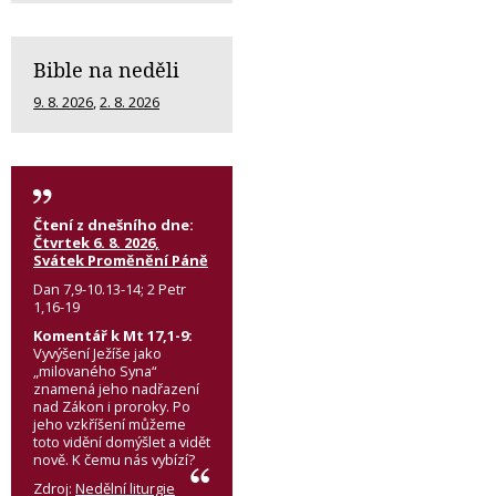
Bible na neděli
9. 8. 2026
,
2. 8. 2026
Čtení z dnešního dne:
Čtvrtek 6. 8. 2026,
Svátek Proměnění Páně
Dan 7,9-10.13-14; 2 Petr
1,16-19
Komentář k Mt 17,1-9:
Vyvýšení Ježíše jako
„milovaného Syna“
znamená jeho nadřazení
nad Zákon i proroky. Po
jeho vzkříšení můžeme
toto vidění domýšlet a vidět
nově. K čemu nás vybízí?
Zdroj:
Nedělní liturgie