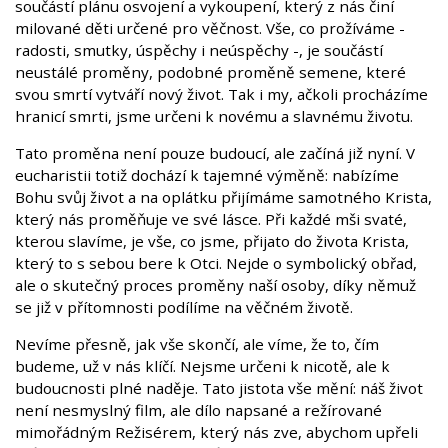
součástí plánu osvojení a vykoupení, který z nás činí
milované děti určené pro věčnost. Vše, co prožíváme -
radosti, smutky, úspěchy i neúspěchy -, je součástí
neustálé proměny, podobné proměně semene, které
svou smrtí vytváří nový život. Tak i my, ačkoli procházíme
hranicí smrti, jsme určeni k novému a slavnému životu.
Tato proměna není pouze budoucí, ale začíná již nyní. V
eucharistii totiž dochází k tajemné výměně: nabízíme
Bohu svůj život a na oplátku přijímáme samotného Krista,
který nás proměňuje ve své lásce. Při každé mši svaté,
kterou slavíme, je vše, co jsme, přijato do života Krista,
který to s sebou bere k Otci. Nejde o symbolický obřad,
ale o skutečný proces proměny naší osoby, díky němuž
se již v přítomnosti podílíme na věčném životě.
Nevíme přesně, jak vše skončí, ale víme, že to, čím
budeme, už v nás klíčí. Nejsme určeni k nicotě, ale k
budoucnosti plné naděje. Tato jistota vše mění: náš život
není nesmyslný film, ale dílo napsané a režírované
mimořádným Režisérem, který nás zve, abychom upřeli