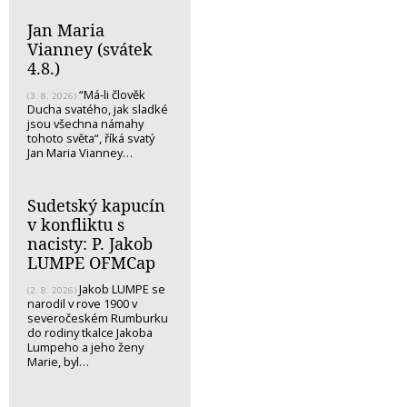
Jan Maria
Vianney (svátek
4.8.)
“Má-li člověk
(3. 8. 2026)
Ducha svatého, jak sladké
jsou všechna námahy
tohoto světa“, říká svatý
Jan Maria Vianney…
Sudetský kapucín
v konfliktu s
nacisty: P. Jakob
LUMPE OFMCap
Jakob LUMPE se
(2. 8. 2026)
narodil v rove 1900 v
severočeském Rumburku
do rodiny tkalce Jakoba
Lumpeho a jeho ženy
Marie, byl…