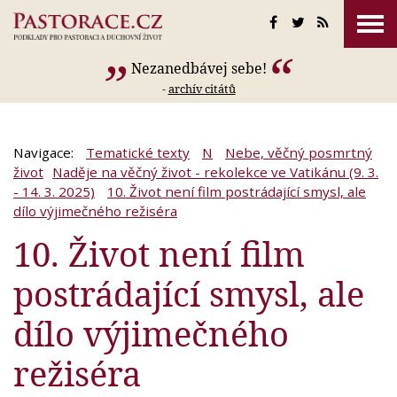
Nezanedbávej sebe!
-
archív citátů
Navigace:
Tematické texty
N
Nebe, věčný posmrtný
život
Naděje na věčný život - rekolekce ve Vatikánu (9. 3.
- 14. 3. 2025)
10. Život není film postrádající smysl, ale
dílo výjimečného režiséra
10. Život není film
postrádající smysl, ale
dílo výjimečného
režiséra