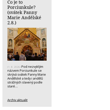
Co je to
Porciunkule?
(svátek Panny
Marie Andělské
2.8.)
Pod nezvyklým
(1. 8. 2026)
názvem Porciunkule se
skrývá svátek Panny Marie
Andělské a tedy i andělů
strážných slavený podle
staré…
Archiv aktualit