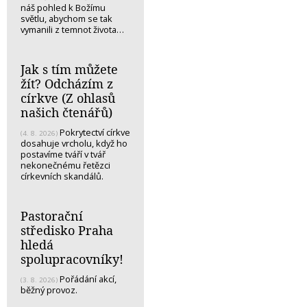
náš pohled k Božímu
světlu, abychom se tak
vymanili z temnot života…
Jak s tím můžete
žít? Odcházím z
církve (Z ohlasů
našich čtenářů)
Pokrytectví církve
(4. 8. 2026)
dosahuje vrcholu, když ho
postavíme tváří v tvář
nekonečnému řetězci
církevních skandálů.
Pastorační
středisko Praha
hledá
spolupracovníky!
Pořádání akcí,
(3. 8. 2026)
běžný provoz.