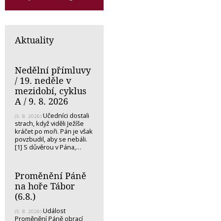
Aktuality
Nedělní přímluvy
/ 19. neděle v
mezidobí, cyklus
A / 9. 8. 2026
Učedníci dostali
(5. 8. 2026)
strach, když viděli Ježíše
kráčet po moři. Pán je však
povzbudil, aby se nebáli.
[1] S důvěrou v Pána,…
Proměnění Páně
na hoře Tábor
(6.8.)
Událost
(5. 8. 2026)
Proměnění Páně obrací