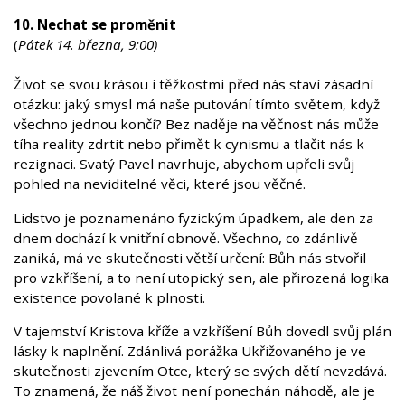
10. Nechat se proměnit
(
Pátek 14. března, 9:00)
Život se svou krásou i těžkostmi před nás staví zásadní
otázku: jaký smysl má naše putování tímto světem, když
všechno jednou končí? Bez naděje na věčnost nás může
tíha reality zdrtit nebo přimět k cynismu a tlačit nás k
rezignaci. Svatý Pavel navrhuje, abychom upřeli svůj
pohled na neviditelné věci, které jsou věčné.
Lidstvo je poznamenáno fyzickým úpadkem, ale den za
dnem dochází k vnitřní obnově. Všechno, co zdánlivě
zaniká, má ve skutečnosti větší určení: Bůh nás stvořil
pro vzkříšení, a to není utopický sen, ale přirozená logika
existence povolané k plnosti.
V tajemství Kristova kříže a vzkříšení Bůh dovedl svůj plán
lásky k naplnění. Zdánlivá porážka Ukřižovaného je ve
skutečnosti zjevením Otce, který se svých dětí nevzdává.
To znamená, že náš život není ponechán náhodě, ale je