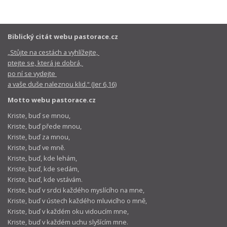
Biblický citát webu pastorace.cz
„Stůjte na cestách a vyhlížejte,
ptejte se, která je dobrá,
po ní se vydejte
a vaše duše naleznou klid.“ (Jer 6,16)
Motto webu pastorace.cz
Kriste, buď se mnou,
Kriste, buď přede mnou,
Kriste, buď za mnou,
Kriste, buď ve mně.
Kriste, buď, kde lehám,
Kriste, buď, kde sedám,
Kriste, buď, kde vstávám.
Kriste, buď v srdci každého myslícího na mne,
Kriste, buď v ústech každého mluvicího o mně,
Kriste, buď v každém oku vidoucím mne,
Kriste, buď v každém uchu slyšícím mne.