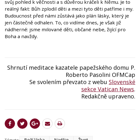
svůj pohled k věčnosti a s důvěrou kráčeli k Němu. Je to
reálný fakt: Bůh zplodil děti a mezi tyto děti patříme i my.
Budoucnost před námi zůstává jako plán lásky, který je
jen částečně odhalen. To, co vidíme dnes, je však již
nádherné: jsme milované děti, občané nebe, žijící pro
Boha a navždy.
Shrnutí meditace kazatele papežského domu P.
Roberto Pasolini OFMCap
Se svolením převzato z webu
Slovenské
sekce Vatican News
.
Redakčně upraveno.
Boží láska
Naděje
Život
Témata: