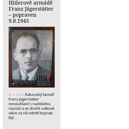
Hitlerově armádě
Franz Jägerstätter
– popraven
9.8.1943
Rakouský farmář
(8. 8. 2026)
Franz Jägerstätter
nesouhlasil s nadvládou
nacistů a ve druhé světové
válce za ně odmítl bojovat.
Byl…