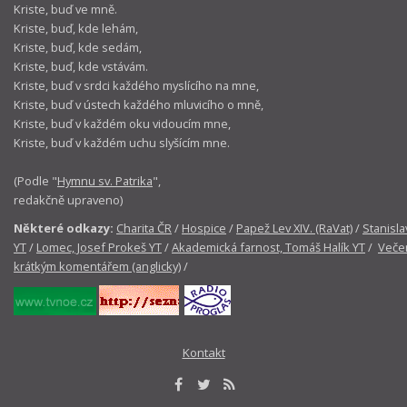
Kriste, buď ve mně.
Kriste, buď, kde lehám,
Kriste, buď, kde sedám,
Kriste, buď, kde vstávám.
Kriste, buď v srdci každého myslícího na mne,
Kriste, buď v ústech každého mluvicího o mně,
Kriste, buď v každém oku vidoucím mne,
Kriste, buď v každém uchu slyšícím mne.
(Podle "
Hymnu sv. Patrika
",
redakčně upraveno)
Některé odkazy:
Charita ČR
/
Hospice
/
Papež Lev XIV. (RaVat)
/
Stanisla
YT
/
Lomec, Josef Prokeš YT
/
Akademická farnost, Tomáš Halík YT
/
Večer
krátkým komentářem (anglicky)
/
Kontakt