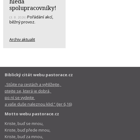
hledá
spolupracovníky!
Pořádání akcí,
(3. 8. 2026)
běžný provoz.
Archiv aktualit
Biblický citát webu pastorace.cz
„Stůjte na cestách a vyhlížejte,
ptejte se, která je dobrá,
po ní se vydejte
a vaše duše naleznou klid.“ (Jer 6,16)
Motto webu pastorace.cz
Kriste, buď se mnou,
Kriste, buď přede mnou,
Kriste, buď za mnou,