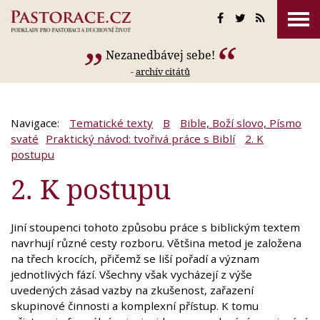
Nezanedbávej sebe!
-
archív citátů
Navigace:
Tematické texty
B
Bible, Boží slovo, Písmo
svaté
Praktický návod: tvořivá práce s Biblí
2. K
postupu
2. K postupu
Jiní stoupenci tohoto způsobu práce s biblickým textem
navrhují různé cesty rozboru. Většina metod je založena
na třech krocích, přičemž se liší pořadí a význam
jednotlivých fází. Všechny však vycházejí z výše
uvedených zásad vazby na zkušenost, zařazení
skupinové činnosti a komplexní přístup. K tomu