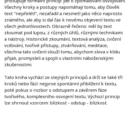
přistupuje formální princip: jde o zpomalování osvojování.
Všechny kroky a postupy napomáhají tomu, aby člověk
text "nepřelétl", nezařadil a nesmetl jako něco naprosto
známého, ale aby si dal čas k novému objevení textu ve
všech jednotlivostech. Obrazně řečeno: měl by text
zkoumat pod lupou, z různých úhlů, různými technikami
a nástroji. Historické zkoumání, textová analýza, cvičení
vciťování, tvořivé přístupy, ztvárňování, meditace,
všechna tato cvičení slouží tomu, abychom slova v klidu
přijali, promysleli a spojili s vlastními náboženskými
zkušenostmi.
Tato kniha vychází ze stejných principů a drží se také tří
kroků nebo fází: nejprve spontánní přiblížení k textu,
poté pokus o rozbor s odstupem a závěrem fáze
tvořivého, komplexního osvojení textu. Výchozí princip
lze shrnout vzorcem: blízkost - odstup - blízkost.