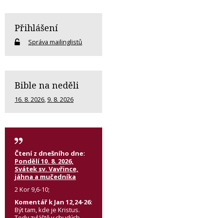
Přihlášení
Správa mailinglistů
Bible na neděli
16. 8. 2026
,
9. 8. 2026
Čtení z dnešního dne:
Pondělí 10. 8. 2026,
Svátek sv. Vavřince,
jáhna a mučedníka
2 Kor 9,6-10;
Komentář k Jan 12,24-26:
Být tam, kde je Kristus.
Tedy zvláště v chudých,