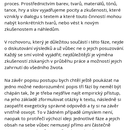
proces. Prostřednictvím barev, tvarů, materiálů, tónů,
tance, hry a slov vyjadřujeme pocity a zkušenosti, které
vznikly v dialogu s textem a které touto činností mohou
nabýt konkrétních tvarů, nebo vést k novým
zkušenostem a náhledům.
V rozhovoru, který je důležitou součástí i této fáze, nejde
o diskutování výsledků a už vůbec ne o jejich posuzování.
Každý se smí volně vyjádřit; nejdůležitější je výměna
zkušeností získaných v průběhu práce a možností jejich
zahrnutí do všedního života.
Na závěr popisu postupu bych chtěl ještě poukázat na
jedno možné nedorozumění: popis tří fází by neměl být
chápán tak, že je třeba nejdříve najít empirický přístup,
na jeho základě zformulovat otázky k textu, následně si
zaopatřit exegeticky správné odpovědi a ty si na závěr
vnitřně osvojit. To v žádném případě úmyslem není,
naopak to protiřečí výchozí ideji. Jednotlivé fáze a jejich
obsah na sebe vůbec nemusejí přímo ani částečně