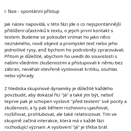
I. fáze - spontánní přístup
Jak název napovídá, v této fázi jde o co nejspontánnější
přiblížení účastníků k textu, o jejich první kontakt s
textem. Budeme se pokoušet vnímat ho jako něco
neznámého, nově objevit a promyslet text nebo jeho
jednotlivé rysy, aniž bychom ho podrobněji zpracovávali.
Přitom je důležité, abychom ho uvedli do souvislosti s
našimi všedními zkušenostmi a přistupovali k němu bez
zábran, neváhali otevřeně vyslovovat kritiku, souhlas
nebo výhrady.
Z hlediska skupinové dynamiky je důležité každého
povzbudit, aby dokázal říci "Já" a také jím být, neboť
teprve pak je schopen vyslovit "před textem" své pocity a
zkušenosti, a ty pak během rozhovoru ujasňovat,
rozšiřovat, prohlubovat, ale také relativizovat. Tím ve
skupině začíná interakce, která má v každé fázi
rozhodující význam. A vyslovení "Já" je třeba brát