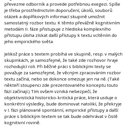
převezme odborník a provede potřebnou exegezi. Spíše
je třeba prostřednictvím doporučení, úkolů, souborů
otázek a doplňkových informací skupině umožnit
samostatný rozbor textu. K těmto převážně kognitivním
metodám II. fáze přistupuje z hlediska komplexního
přístupu úloha získat další přístupy k textu vcítěním do
jeho empirického světa.
Jelikož práce s textem probíhá ve skupině, resp. v malých
skupinkách, je samozřejmé, že také zde rozhovor hraje
rozhodující roli. Při běžné práci s biblickými texty se
považuje za samozřejmé, že věcným zpracováním rozbor
textu začíná, nebo se dokonce omezuje jen na ně. (Také
někteří stoupenci zde prezentovaného konceptu touto
fází začínají.) Tím ovšem vzniká nebezpečí, že
objektivistická historicko-kritická práce, která usiluje o
konkrétní výsledky, bude dominovat natolikí, že překryje
v I. fázi plánované spontánní, empirické přístupy a další
práce s biblickým textem se tak bude odehrávat v čistě
kognitivní rovině.