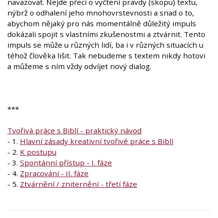
navazovat. Nejde přeci o vyčtení pravdy (skopu) textu,
nýbrž o odhalení jeho mnohovrstevnosti a snad o to,
abychom nějaký pro nás momentálně důležitý impuls
dokázali spojit s vlastními zkušenostmi a ztvárnit. Tento
impuls se může u různých lidí, ba i v různých situacích u
téhož člověka lišit. Tak nebudeme s textem nikdy hotovi
a můžeme s ním vždy odvíjet nový dialog.
***
Tvořivá práce s Biblí - praktický návod
- 1.
Hlavní zásady kreativní tvořivé práce s Biblí
- 2.
K postupu
- 3.
Spontánní přístup - I. fáze
- 4.
Zpracování - II. fáze
- 5.
Ztvárnění / zniternění - třetí fáze