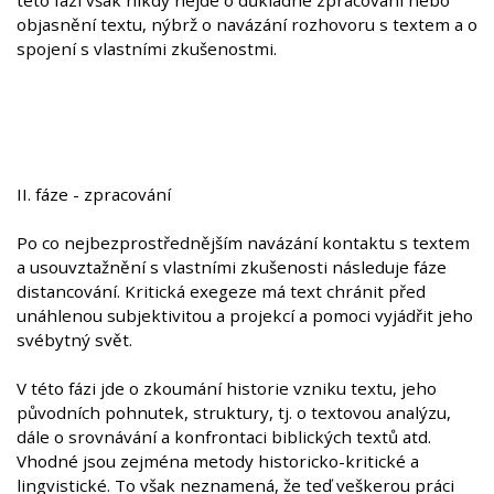
této fázi však nikdy nejde o důkladné zpracování nebo
objasnění textu, nýbrž o navázání rozhovoru s textem a o
spojení s vlastními zkušenostmi.
II. fáze - zpracování
Po co nejbezprostřednějším navázání kontaktu s textem
a usouvztažnění s vlastními zkušenosti následuje fáze
distancování. Kritická exegeze má text chránit před
unáhlenou subjektivitou a projekcí a pomoci vyjádřit jeho
svébytný svět.
V této fázi jde o zkoumání historie vzniku textu, jeho
původních pohnutek, struktury, tj. o textovou analýzu,
dále o srovnávání a konfrontaci biblických textů atd.
Vhodné jsou zejména metody historicko-kritické a
lingvistické. To však neznamená, že teď veškerou práci