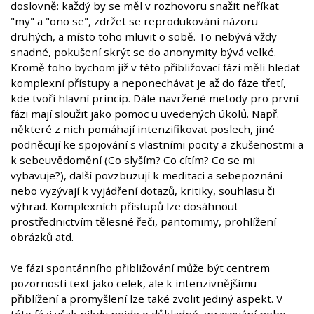
doslovně: každý by se měl v rozhovoru snažit neříkat
"my" a "ono se", zdržet se reprodukování názoru
druhých, a místo toho mluvit o sobě. To nebývá vždy
snadné, pokušení skrýt se do anonymity bývá velké.
Kromě toho bychom již v této přibližovací fázi měli hledat
komplexní přístupy a neponechávat je až do fáze třetí,
kde tvoří hlavní princip. Dále navržené metody pro první
fázi mají sloužit jako pomoc u uvedených úkolů. Např.
některé z nich pomáhají intenzifikovat poslech, jiné
podněcují ke spojování s vlastními pocity a zkušenostmi a
k sebeuvědomění (Co slyším? Co cítím? Co se mi
vybavuje?), další povzbuzují k meditaci a sebepoznání
nebo vyzývají k vyjádření dotazů, kritiky, souhlasu či
výhrad. Komplexních přístupů lze dosáhnout
prostřednictvím tělesné řeči, pantomimy, prohlížení
obrázků atd.
Ve fázi spontánního přibližování může být centrem
pozornosti text jako celek, ale k intenzivnějšímu
přiblížení a promyšlení lze také zvolit jediný aspekt. V