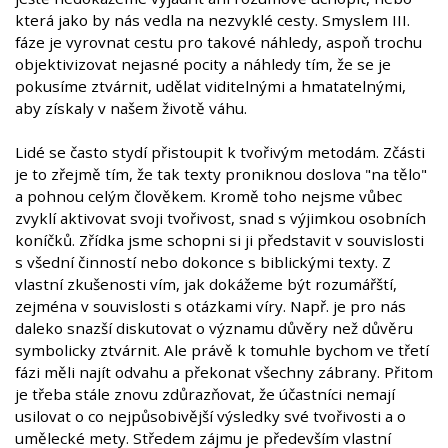
která jako by nás vedla na nezvyklé cesty. Smyslem III.
fáze je vyrovnat cestu pro takové náhledy, aspoň trochu
objektivizovat nejasné pocity a náhledy tím, že se je
pokusíme ztvárnit, udělat viditelnými a hmatatelnými,
aby získaly v našem životě váhu.
Lidé se často stydí přistoupit k tvořivým metodám. Zčásti
je to zřejmě tím, že tak texty proniknou doslova "na tělo"
a pohnou celým člověkem. Kromě toho nejsme vůbec
zvyklí aktivovat svoji tvořivost, snad s výjimkou osobních
koníčků. Zřídka jsme schopni si ji představit v souvislosti
s všední činností nebo dokonce s biblickými texty. Z
vlastní zkušenosti vím, jak dokážeme být rozumářští,
zejména v souvislosti s otázkami víry. Např. je pro nás
daleko snazší diskutovat o významu důvěry než důvěru
symbolicky ztvárnit. Ale právě k tomuhle bychom ve třetí
fázi měli najít odvahu a překonat všechny zábrany. Přitom
je třeba stále znovu zdůrazňovat, že účastníci nemají
usilovat o co nejpůsobivější výsledky své tvořivosti a o
umělecké mety. Středem zájmu je především vlastní