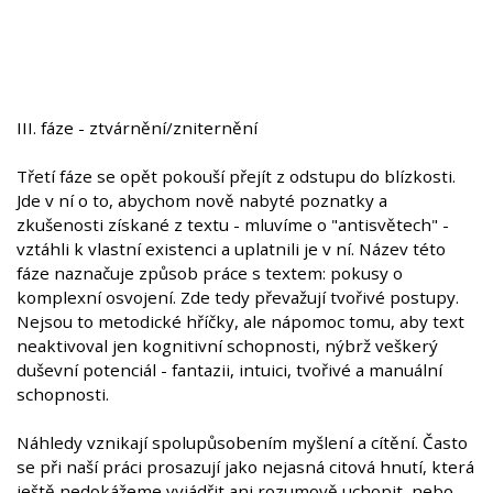
III. fáze - ztvárnění/zniternění
Třetí fáze se opět pokouší přejít z odstupu do blízkosti.
Jde v ní o to, abychom nově nabyté poznatky a
zkušenosti získané z textu - mluvíme o "antisvětech" -
vztáhli k vlastní existenci a uplatnili je v ní. Název této
fáze naznačuje způsob práce s textem: pokusy o
komplexní osvojení. Zde tedy převažují tvořivé postupy.
Nejsou to metodické hříčky, ale nápomoc tomu, aby text
neaktivoval jen kognitivní schopnosti, nýbrž veškerý
duševní potenciál - fantazii, intuici, tvořivé a manuální
schopnosti.
Náhledy vznikají spolupůsobením myšlení a cítění. Často
se při naší práci prosazují jako nejasná citová hnutí, která
ještě nedokážeme vyjádřit ani rozumově uchopit, nebo