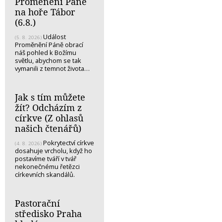
Proměnění Páně
na hoře Tábor
(6.8.)
Událost
(5. 8. 2026)
Proměnění Páně obrací
náš pohled k Božímu
světlu, abychom se tak
vymanili z temnot života…
Jak s tím můžete
žít? Odcházím z
církve (Z ohlasů
našich čtenářů)
Pokrytectví církve
(4. 8. 2026)
dosahuje vrcholu, když ho
postavíme tváří v tvář
nekonečnému řetězci
církevních skandálů.
Pastorační
středisko Praha