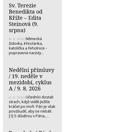
Sv. Terezie
Benedikta od
Kříže – Edita
Steinová (9.
srpna)
Německá
(8. 8. 2026)
židovka, křesťanka,
katolička a řeholnice -
popravená nacisty...
Nedělní přímluvy
/ 19. neděle v
mezidobí, cyklus
A / 9. 8. 2026
Učedníci dostali
(5. 8. 2026)
strach, když viděli Ježíše
kráčet po moři. Pán je však
povzbudil, aby se nebáli.
[1] S důvěrou v Pána,…