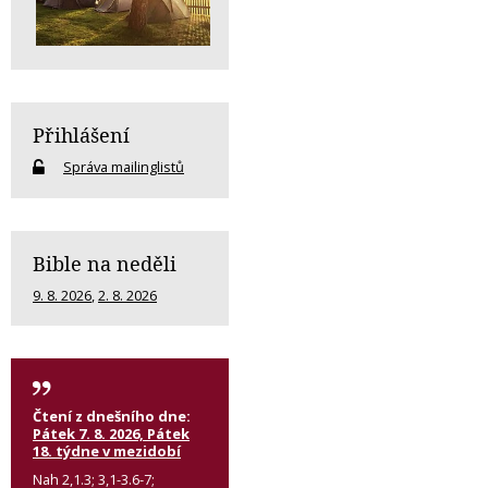
Přihlášení
Správa mailinglistů
Bible na neděli
9. 8. 2026
,
2. 8. 2026
Čtení z dnešního dne:
Pátek 7. 8. 2026, Pátek
18. týdne v mezidobí
Nah 2,1.3; 3,1-3.6-7;