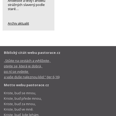
Andělské a tedy i andělů
strážných slavený podle
staré…
Archiv aktualit
Biblický citát webu pastorace.cz
„Stůjte na cestách a vyhlížejte,
ptejte se, která je dobrá,
po ní se vydejte
a vaše duše naleznou klid.“ (Jer 6,16)
Motto webu pastorace.cz
Kriste, buď se mnou,
Kriste, buď přede mnou,
Kriste, buď za mnou,
Kriste, buď ve mně.
Kriste, buď, kde lehám,