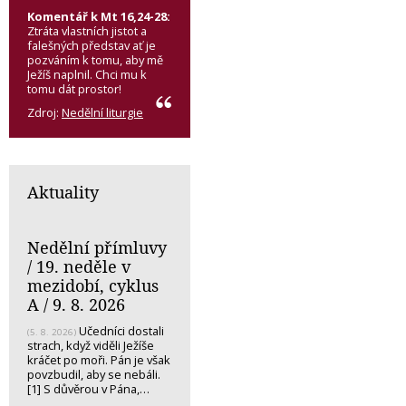
Komentář k Mt 16,24-28:
Ztráta vlastních jistot a
falešných představ ať je
pozváním k tomu, aby mě
Ježíš naplnil. Chci mu k
tomu dát prostor!
Zdroj:
Nedělní liturgie
Aktuality
Nedělní přímluvy
/ 19. neděle v
mezidobí, cyklus
A / 9. 8. 2026
Učedníci dostali
(5. 8. 2026)
strach, když viděli Ježíše
kráčet po moři. Pán je však
povzbudil, aby se nebáli.
[1] S důvěrou v Pána,…