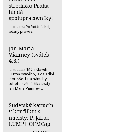
středisko Praha
hledá
spolupracovníky!
Pořádání akcí,
(3. 8. 2026)
běžný provoz.
Jan Maria
Vianney (svátek
4.8.)
“Má-li člověk
(3. 8. 2026)
Ducha svatého, jak sladké
jsou všechna námahy
tohoto světa“, říká svatý
Jan Maria Vianney…
Sudetský kapucín
v konfliktu s
nacisty: P. Jakob
LUMPE OFMCap