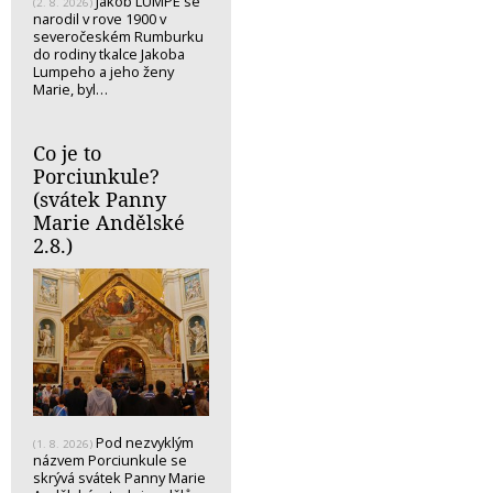
Jakob LUMPE se
(2. 8. 2026)
narodil v rove 1900 v
severočeském Rumburku
do rodiny tkalce Jakoba
Lumpeho a jeho ženy
Marie, byl…
Co je to
Porciunkule?
(svátek Panny
Marie Andělské
2.8.)
Pod nezvyklým
(1. 8. 2026)
názvem Porciunkule se
skrývá svátek Panny Marie