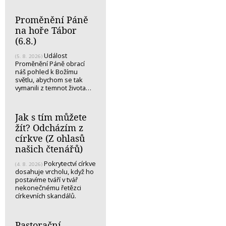
Proměnění Páně
na hoře Tábor
(6.8.)
Událost
(5. 8. 2026)
Proměnění Páně obrací
náš pohled k Božímu
světlu, abychom se tak
vymanili z temnot života…
Jak s tím můžete
žít? Odcházím z
církve (Z ohlasů
našich čtenářů)
Pokrytectví církve
(4. 8. 2026)
dosahuje vrcholu, když ho
postavíme tváří v tvář
nekonečnému řetězci
církevních skandálů.
Pastorační