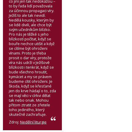
co jiní jen tak nedokážou –
to by řada lidí považovala
za účinnou propagaci víry.
Ježíš to ale tak nevidí.
Nedělá kousky, kterým by
se lidé divili, ale chce být
svým učedníkům blízko.
Pro nás je těžké s jeho
blízkostí počítat, když se
bouře nechce utišit a když
se cítíme být ohroženi
vlnami. Proto je třeba
prosit o dar víry, protože
víra nás udrží v Ježíšově
blízkosti i tenkrát, když se
bude všechno hroutit,
kymácet a my se právem
budeme cítit ohroženi. Je
škoda, když se křesťané
jen do krve hádají o to, zda
se mají věci v církvi dělat
tak nebo onak. Mohou
přitom ztratit ze zřetele
toho jediného, který
skutečně zachraňuje.
Zdroj:
Nedělní liturgie