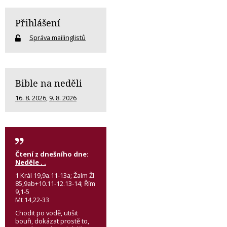
Přihlášení
Správa mailinglistů
Bible na neděli
16. 8. 2026
,
9. 8. 2026
Čtení z dnešního dne:
Neděle . .
1 Král 19,9a.11-13a; Žalm Žl
85,9ab+10.11-12.13-14; Řím
9,1-5
Mt 14,22-33
Chodit po vodě, utišit
bouři, dokázat prostě to,