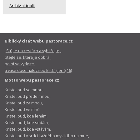
Archiv aktualit
Biblický citát webu pastorace.cz
„Stůjte na cestách a vyhlížejte,
ptejte se, která je dobrá,
po ní se vydejte
a vaše duše naleznou klid.“ (Jer 6,16)
Motto webu pastorace.cz
Kriste, buď se mnou,
Kriste, buď přede mnou,
Kriste, buď za mnou,
Kriste, buď ve mně.
Kriste, buď, kde lehám,
Kriste, buď, kde sedám,
Kriste, buď, kde vstávám.
Kriste, buď v srdci každého myslícího na mne,