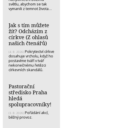
světlu, abychom se tak
vymanili z temnot života…
Jak s tím můžete
žít? Odcházím z
církve (Z ohlasů
našich čtenářů)
Pokrytectví církve
(4. 8. 2026)
dosahuje vrcholu, když ho
postavíme tváří v tvář
nekonečnému řetězci
církevních skandálů.
Pastorační
středisko Praha
hledá
spolupracovníky!
Pořádání akcí,
(3. 8. 2026)
běžný provoz.