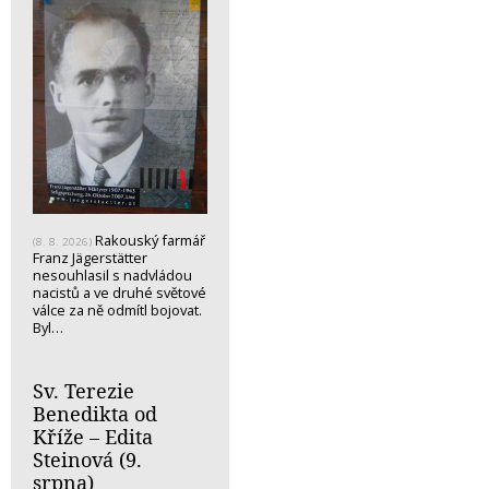
Rakouský farmář
(8. 8. 2026)
Franz Jägerstätter
nesouhlasil s nadvládou
nacistů a ve druhé světové
válce za ně odmítl bojovat.
Byl…
Sv. Terezie
Benedikta od
Kříže – Edita
Steinová (9.
srpna)