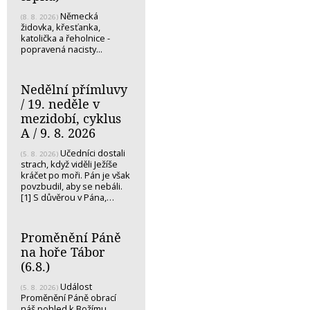
Německá
(8. 8. 2026)
židovka, křesťanka,
katolička a řeholnice -
popravená nacisty...
Nedělní přímluvy
/ 19. neděle v
mezidobí, cyklus
A / 9. 8. 2026
Učedníci dostali
(5. 8. 2026)
strach, když viděli Ježíše
kráčet po moři. Pán je však
povzbudil, aby se nebáli.
[1] S důvěrou v Pána,…
Proměnění Páně
na hoře Tábor
(6.8.)
Událost
(5. 8. 2026)
Proměnění Páně obrací
náš pohled k Božímu