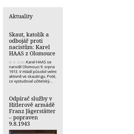
Aktuality
Skaut, katolík a
odbojář proti
nacistům: Karel
HAAS z Olomouce
Karel HAAS se
(9. 8. 2026)
narodil Olomouci 9. srpna
1913. V mládí působil velmi
aktivně ve skautingu. Poté,
co vystudoval učitelský…
Odpírač služby v
Hitlerově armádě
Franz Jägerstätter
– popraven
9.8.1943