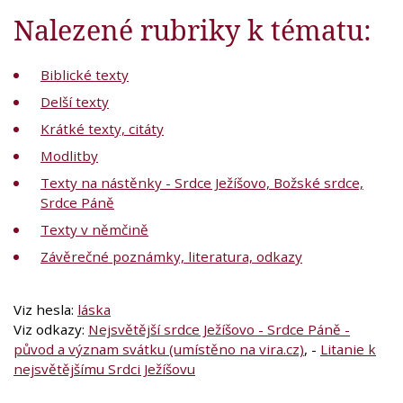
Nalezené rubriky k tématu:
Biblické texty
Delší texty
Krátké texty, citáty
Modlitby
Texty na nástěnky - Srdce Ježíšovo, Božské srdce,
Srdce Páně
Texty v němčině
Závěrečné poznámky, literatura, odkazy
Viz hesla:
láska
Viz odkazy:
Nejsvětější srdce Ježíšovo - Srdce Páně -
původ a význam svátku (umístěno na vira.cz)
, -
Litanie k
nejsvětějšímu Srdci Ježíšovu