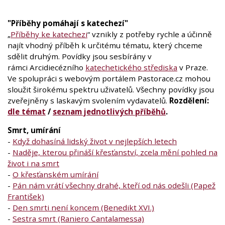
"Příběhy pomáhají s katechezí"
„
Příběhy ke katechezi
“ vznikly z potřeby rychle a účinně
najít vhodný příběh k určitému tématu, který chceme
sdělit druhým. Povídky jsou sesbírány v
rámci Arcidiecézního
katechetického střediska
v Praze.
Ve spolupráci s webovým portálem Pastorace.cz mohou
sloužit širokému spektru uživatelů. Všechny povídky jsou
zveřejněny s laskavým svolením vydavatelů.
Rozdělení:
dle témat
/
seznam jednotlivých příběhů
.
Smrt, umírání
-
Když dohasíná lidský život v nejlepších letech
-
Naděje, kterou přináší křesťanství, zcela mění pohled na
život i na smrt
-
O křesťanském umírání
-
Pán nám vrátí všechny drahé, kteří od nás odešli (Papež
František)
-
Den smrti není koncem (Benedikt XVI.)
-
Sestra smrt (Raniero Cantalamessa)