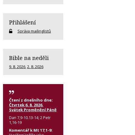
Přihlášení
Správa mailinglistů
Bible na neděli
9. 8. 2026
,
2. 8. 2026
Čtení z dnešního dne:
Čtvrtek 6. 8. 2026,
Svátek Proměnění Páně
Dan 7,9-10.13-14; 2 Petr
1,16-19
Komentář k Mt 17,1-9: