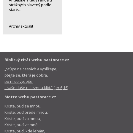
Andělské a tedy i andělů
strážných slavený podle
staré…
Archiv aktualit
Biblický citát webu pastorace.cz
„Stůjte na cestách a vyhlížejte,
ptejte se, která je dobrá,
po ní se vydejte
a vaše duše naleznou klid.“ (Jer 6,16)
Motto webu pastorace.cz
Kriste, buď se mnou,
Kriste, buď přede mnou,
Kriste, buď za mnou,
Kriste, buď ve mně.
Kriste, buď, kde lehám,