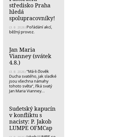
středisko Praha
hledá
spolupracovníky!
Pořádání akcí,
(3. 8. 2026)
běžný provoz.
Jan Maria
Vianney (svátek
4.8.)
“Má-li člověk
(3. 8. 2026)
Ducha svatého, jak sladké
jsou všechna námahy
tohoto světa“, říká svatý
Jan Maria Vianney…
Sudetský kapucín
v konfliktu s
nacisty: P. Jakob
LUMPE OFMCap
Jakob LUMPE se