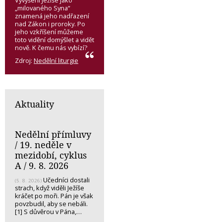
Vyvýšení Ježíše jako
„milovaného Syna“
znamená jeho nadřazení
nad Zákon i proroky. Po
jeho vzkříšení můžeme
toto vidění domýšlet a vidět
nově. K čemu nás vybízí?
Zdroj:
Nedělní liturgie
Aktuality
Nedělní přímluvy
/ 19. neděle v
mezidobí, cyklus
A / 9. 8. 2026
Učedníci dostali
(5. 8. 2026)
strach, když viděli Ježíše
kráčet po moři. Pán je však
povzbudil, aby se nebáli.
[1] S důvěrou v Pána,…