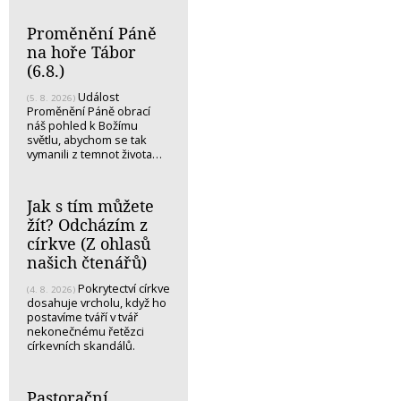
Proměnění Páně
na hoře Tábor
(6.8.)
Událost
(5. 8. 2026)
Proměnění Páně obrací
náš pohled k Božímu
světlu, abychom se tak
vymanili z temnot života…
Jak s tím můžete
žít? Odcházím z
církve (Z ohlasů
našich čtenářů)
Pokrytectví církve
(4. 8. 2026)
dosahuje vrcholu, když ho
postavíme tváří v tvář
nekonečnému řetězci
církevních skandálů.
Pastorační