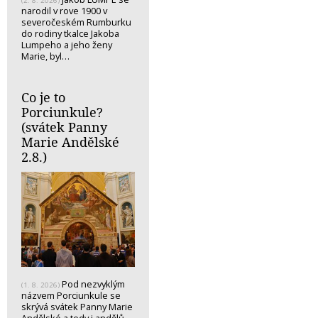
(2. 8. 2026)
narodil v rove 1900 v
severočeském Rumburku
do rodiny tkalce Jakoba
Lumpeho a jeho ženy
Marie, byl…
Co je to
Porciunkule?
(svátek Panny
Marie Andělské
2.8.)
Pod nezvyklým
(1. 8. 2026)
názvem Porciunkule se
skrývá svátek Panny Marie