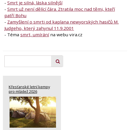
-
Smrt je silná, láska silnější
-
Smrt už není dělící čára. Ztratila moc nad těmi, kteří
patří Bohu
-
Zamyšlení o smrti od kaplana newyorských hasičů M.
Judgeho, který zahynul 11.9.2001
- Téma
smrt, umírání
na webu vira.cz
Křesťanské letní kempy
pro mládež 2026