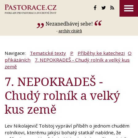
Nezanedbávej sebe!
-
archív citátů
Navigace:
Tematické texty
P
Příběhy ke katechezi
O
přikázáních
7. NEPOKRADEŠ - Chudý rolník a velký kus
země
7. NEPOKRADEŠ -
Chudý rolník a velký
kus země
Lev Nikolajevič Tolstoj vypráví příběh o jednom chudém
rolníkovi, kterému jakýsi bohatý statkář nabídne, že