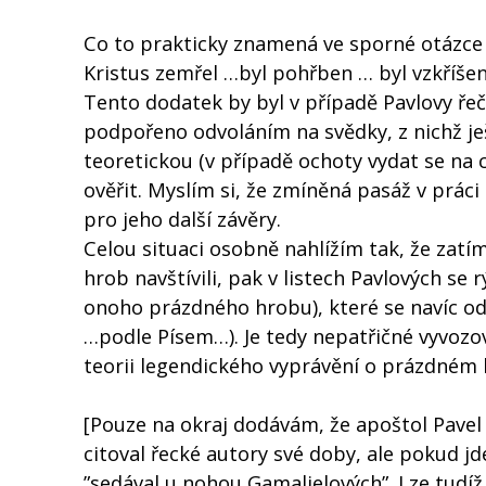
Co to prakticky znamená ve sporné otázce p
Kristus zemřel …byl pohřben … byl vzkříšen
Tento dodatek by byl v případě Pavlovy řeč
podpořeno odvoláním na svědky, z nichž ješt
teoretickou (v případě ochoty vydat se na 
ověřit. Myslím si, že zmíněná pasáž v prá
pro jeho další závěry.
Celou situaci osobně nahlížím tak, že zatím
hrob navštívili, pak v listech Pavlových se 
onoho prázdného hrobu), které se navíc odv
…podle Písem…). Je tedy nepatřičné vyvozov
teorii legendického vyprávění o prázdném 
[Pouze na okraj dodávám, že apoštol Pavel p
citoval řecké autory své doby, ale pokud jd
”sedával u nohou Gamalielových”. Lze tudí