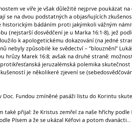
tem ve víře je však důležité nejprve poukázat na
jí se na dvou podstatných a objasňujících zkušenos
stě historickým bádáním proti jakýmkoli vážným nám
u (nejstarší dosvědčení je u Marka 16:1-8), jež podl
loužilo k apologetickému dokazování (na jedné stra
nů nebyly způsobilé ke svědectví – ”blouznění” Luká
u hrůzy Marek 16:8; avšak na druhé straně: možnos
 protikřesťanská jeruzalémská polemika skutečnost
kušeností je několikeré zjevení se (sebedosvědčován
 v Doc. Fundou zmíněné pasáži listu do Korintu skute
 také přijal: že Kristus zemřel za naše hříchy podle
podle Písem a že se ukázal Kéfovi a potom dvanácti…