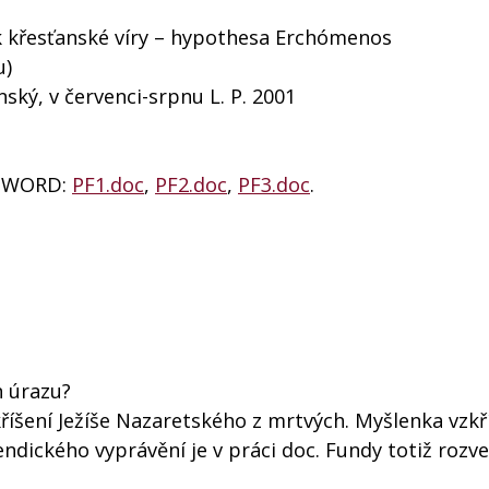
ik křesťanské víry – hypothesa Erchómenos
u)
ský, v červenci-srpnu L. P. 2001
u WORD:
PF1.doc
,
PF2.doc
,
PF3.doc
.
n úrazu?
kříšení Ježíše Nazaretského z mrtvých. Myšlenka vzkř
endického vyprávění je v práci doc. Fundy totiž rozv