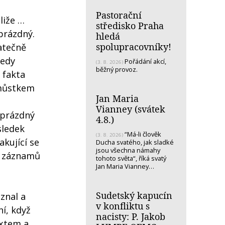
Pastorační
liže …
středisko Praha
prázdný.
hledá
spolupracovníky!
atečně
tedy
Pořádání akcí,
(3. 8. 2026)
běžný provoz.
 fakta
 můstkem
Jan Maria
Vianney (svátek
í prázdný
4.8.)
sledek
“Má-li člověk
(3. 8. 2026)
kující se
Ducha svatého, jak sladké
jsou všechna námahy
ch záznamů
tohoto světa“, říká svatý
Jan Maria Vianney…
Sudetský kapucín
znal a
v konfliktu s
ní, když
nacisty: P. Jakob
extem a