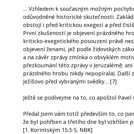
… Vzhledem k současným možným pochybnos
odůvodněné historické skutečnosti. Zakláda
obstojí i před kritickou exegezí a před či
První zkušeností je objevení prázdného hrob
kriticko-exegetického posouzení právě nes
objevení ženami, jež podle židovských záko
a na závěr zprávy zmínka o obvyklém motiv
přezkoumání této zprávy v Jeruzalémě; ani
prázdného hrobu nikdy nepopírala). Další z
Ježíšovo před vybranými svědky… [7]
Ještě se podívejme na to, co apoštol Pavel
Předal jsem vám totiž především to, co jsem
že byl pohřben a třetího dne byl vzkříšen 
[1. Korintským 15:3-5, NBK]