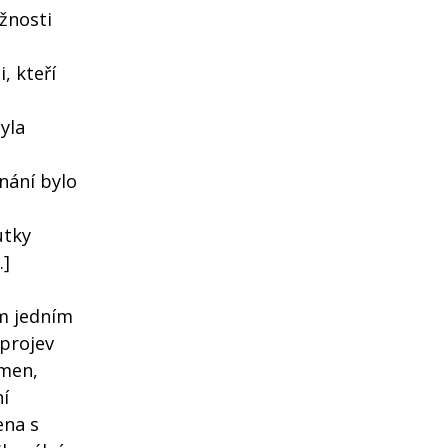
žnosti
, kteří
yla
nání bylo
utky
.]
om jedním
 projev
kmen,
ní
ena s