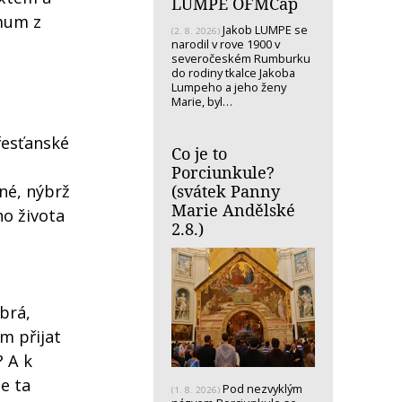
LUMPE OFMCap
imum z
Jakob LUMPE se
(2. 8. 2026)
narodil v rove 1900 v
severočeském Rumburku
do rodiny tkalce Jakoba
Lumpeho a jeho ženy
Marie, byl…
řesťanské
Co je to
Porciunkule?
(svátek Panny
né, nýbrž
Marie Andělské
ho života
2.8.)
brá,
m přijat
 A k
e ta
Pod nezvyklým
(1. 8. 2026)