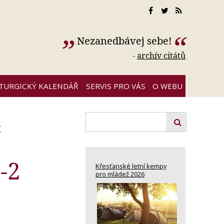
Nezanedbávej sebe!
-
archív citátů
ITURGICKÝ KALENDÁŘ
SERVIS PRO VÁS
O WEBU
r
-2
Křesťanské letní kempy
pro mládež 2026