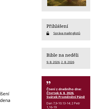
Přihlášení
Správa mailinglistů
Bible na neděli
9. 8. 2026
,
2. 8. 2026
Čtení z dnešního dne:
Čtvrtek 6. 8. 2026,
íšení
Svátek Proměnění Páně
edena
Dan 7,9-10.13-14; 2 Petr
1,16-19