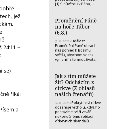
[1] S důvěrou v Pána,…
 dobře
tech, jež
Proměnění Páně
itkám.
na hoře Tábor
e
(6.8.)
ně:
Událost
(5. 8. 2026)
Proměnění Páně obrací
š 24:11 –
náš pohled k Božímu
t
světlu, abychom se tak
vymanili z temnot života…
í se)
Jak s tím můžete
žít? Odcházím z
církve (Z ohlasů
čně říká:
našich čtenářů)
Pokrytectví církve
(4. 8. 2026)
dosahuje vrcholu, když ho
 Písem a
postavíme tváří v tvář
nekonečnému řetězci
církevních skandálů.