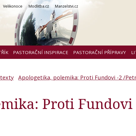
Velikonoce
Modlitba.cz
Manzelstvi.cz
TŘÍK
PASTORAČNÍ INSPIRACE
PASTORAČNÍ PŘÍPRAVY
L
 texty
Apologetika, polemika: Proti Fundovi -2 /Pet
emika: Proti Fundovi 