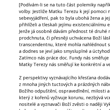
[Podívám-li se na tuto část polemiky nap
volby. Jestliže Matku Terezu k její pomoci
sebevyjádření, pak to byla ubohá žena a její
přihlíželi a tleskali jejímu existenciálnímu
Jenže já osobně dávám přednost té druhé m
prodchnuta, či přesněji uchvácena Boží lásk
transcendentnu, které mohla nahlédnout skr
a dodnes se jeví jako smysluplné a úctyhod
Zatímco nás práce doc. Fundy nás směřuje 
Matky Terezy nás směřují ke konkrétní a ve
Z perspektivy vyznávajícího křesťana dodáv
z mnoha jiných tuctových a prázdných nábože
Božího odpuštění, ospravedlnění, milosti 
který z kořenů vyživuje korunu, nezbývá vce
nositelé a vyznavači Boží zvěsti o naději Vy