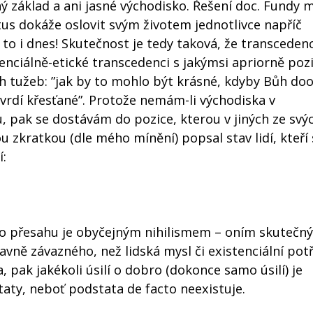
 základ a ani jasné východisko. Řešení doc. Fundy 
stus dokáže oslovit svým životem jednotlivce napříč
 i dnes! Skutečnost je tedy taková, že transceden
tenciálně-etické transcedenci s jakýmsi apriorně poz
ch tužeb: ”jak by to mohlo být krásné, kdyby Bůh do
tvrdí křesťané”. Protože nemám-li východiska v
pak se dostávám do pozice, kterou v jiných ze svýc
u zkratkou (dle mého mínění) popsal stav lidí, kteří
:
o přesahu je obyčejným nihilismem – oním skutečn
avně závazného, než lidská mysl či existenciální pot
, pak jakékoli úsilí o dobro (dokonce samo úsilí) je
ty, neboť podstata de facto neexistuje.