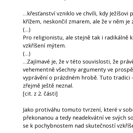
…křesťanství vzniklo ve chvíli, kdy Ježíšovi
křížem, neskončil zmarem, ale že v něm je
(…)
Pro religionistu, ale stejně tak i radikáln
vzkříšení mýtem.
(…)
…Zajímavé je, že v této souvislosti, že práv
vehementně všechny argumenty ve prospěch
vyprávění o prázdném hrobě. Tuto tradici
zřejmě ještě neznal.
[cit. z 2. části]
Jako protiváhu tomuto tvrzení, které v sobě
překonanou a tedy neadekvátní ve svých so
se k pochybnostem nad skutečností vzkříše