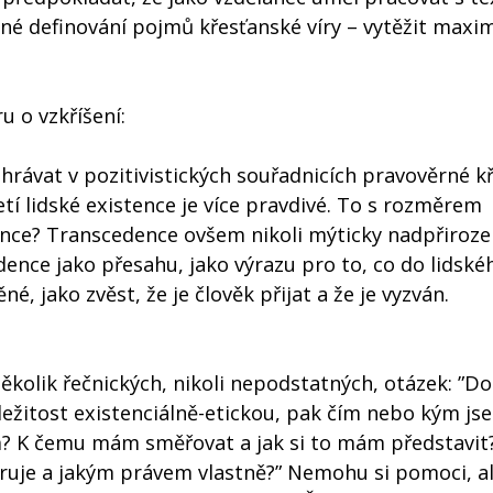
né definování pojmů křesťanské víry – vytěžit max
u o vzkříšení:
hrávat v pozitivistických souřadnicích pravověrné k
tí lidské existence je více pravdivé. To s rozměrem
ence? Transcedence ovšem nikoli mýticky nadpřiroze
dence jako přesahu, jako výrazu pro to, co do lidské
 jako zvěst, že je člověk přijat a že je vyzván.
kolik řečnických, nikoli nepodstatných, otázek: ”Do
ležitost existenciálně-etickou, pak čím nebo kým jse
? K čemu mám směřovat a jak si to mám představit?
ruje a jakým právem vlastně?” Nemohu si pomoci, al