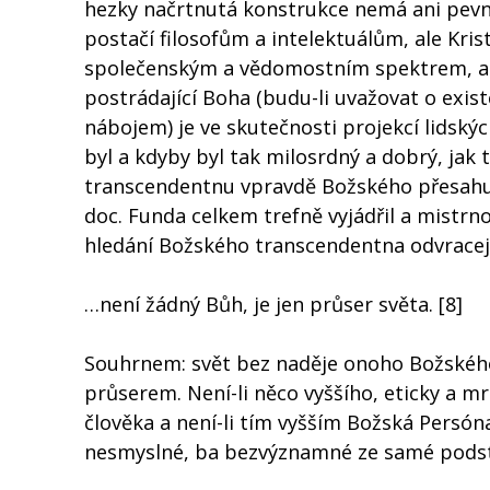
hezky načrtnutá konstrukce nemá ani pevný
postačí filosofům a intelektuálům, ale Kri
společenským a vědomostním spektrem, a to
postrádající Boha (budu-li uvažovat o exis
nábojem) je ve skutečnosti projekcí lidský
byl a kdyby byl tak milosrdný a dobrý, jak 
transcendentnu vpravdě Božského přesahu, 
doc. Funda celkem trefně vyjádřil a mistrno
hledání Božského transcendentna odvracejí
…není žádný Bůh, je jen průser světa. [8]
Souhrnem: svět bez naděje onoho Božskéh
průserem. Není-li něco vyššího, eticky a mr
člověka a není-li tím vyšším Božská Persóna
nesmyslné, ba bezvýznamné ze samé podsta