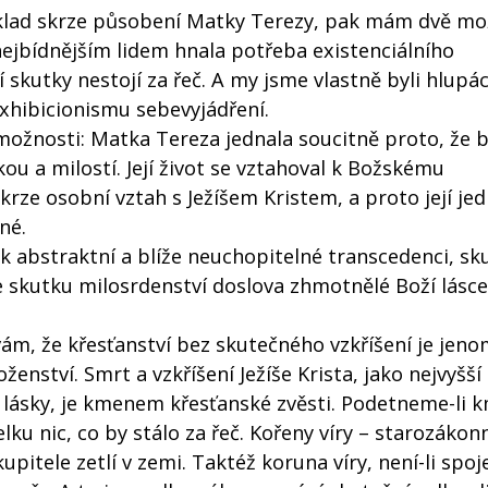
říklad skrze působení Matky Terezy, pak mám dvě mo
 nejbídnějším lidem hnala potřeba existenciálního
 skutky nestojí za řeč. A my jsme vlastně byli hlupáci
 exhibicionismu sebevyjádření.
ožnosti: Matka Tereza jednala soucitně proto, že b
ou a milostí. Její život se vztahoval k Božskému
ze osobní vztah s Ježíšem Kristem, a proto její jed
né.
k abstraktní a blíže neuchopitelné transcedenci, sk
 skutku milosrdenství doslova zhmotnělé Boží lásce
ám, že křesťanství bez skutečného vzkříšení je jen
nství. Smrt a vzkříšení Ježíše Krista, jako nejvyšší
a lásky, je kmenem křesťanské zvěsti. Podetneme-li 
lku nic, co by stálo za řeč. Kořeny víry – starozákon
kupitele zetlí v zemi. Taktéž koruna víry, není-li spoj