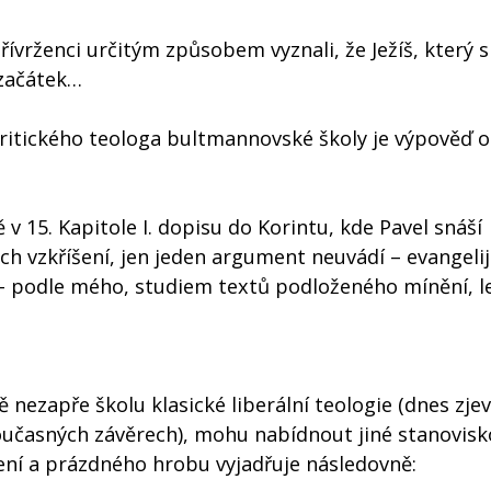
 přívrženci určitým způsobem vyznali, že Ježíš, který s
 začátek…
ě kritického teologa bultmannovské školy je výpověď o
ě v 15. Kapitole I. dopisu do Korintu, kde Pavel snáší
 vzkříšení, jen jeden argument neuvádí – evangelij
 – podle mého, studiem textů podloženého mínění, 
 nezapře školu klasické liberální teologie (dnes zje
učasných závěrech), mohu nabídnout jiné stanovisk
ní a prázdného hrobu vyjadřuje následovně: