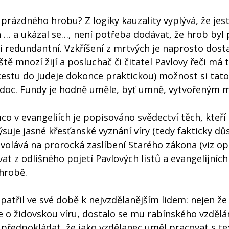
rázdného hrobu? Z logiky kauzality vyplývá, že jest
 … a ukázal se…, není potřeba dodávat, že hrob byl 
i redundantní. Vzkříšení z mrtvých je naprosto dost
ě mnozí žijí a posluchač či čitatel Pavlovy řeči má 
cestu do Judeje dokonce praktickou) možnost si tato
ci doc. Fundy je hodně uměle, byť umně, vytvořeným
co v evangeliích je popisováno svědectví těch, kteř
rýsuje jasné křesťanské vyznání víry (tedy fakticky dů
olává na prorocká zaslíbení Starého zákona (viz opa
at z odlišného pojetí Pavlových listů a evangelijní
hrobě.
atřil ve své době k nejvzdělanějším lidem: nejen že 
e o židovskou víru, dostalo se mu rabínského vzdělá
ž předpokládat, že jako vzdělanec uměl pracovat s t