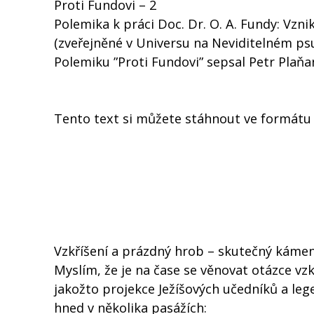
Proti Fundovi – 2
Polemika k práci Doc. Dr. O. A. Fundy: Vzn
(zveřejněné v Universu na Neviditelném ps
Polemiku ”Proti Fundovi” sepsal Petr Plaňan
Tento text si můžete stáhnout ve formát
Vzkříšení a prázdný hrob – skutečný káme
Myslím, že je na čase se věnovat otázce vz
jakožto projekce Ježíšových učedníků a leg
hned v několika pasážích: