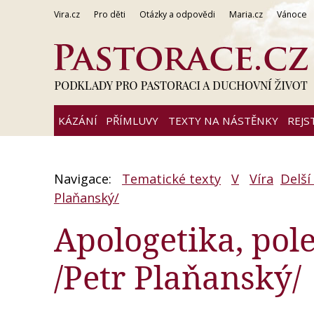
Vira.cz
Pro děti
Otázky a odpovědi
Maria.cz
Vánoce
KÁZÁNÍ
PŘÍMLUVY
TEXTY NA NÁSTĚNKY
REJS
Navigace:
Tematické texty
V
Víra
Delší
Plaňanský/
Apologetika, pol
/Petr Plaňanský/