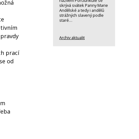
názvem Porciunkule se
možná
skrývá svátek Panny Marie
Andělské a tedy i andělů
strážných slavený podle
ce
staré…
itivním
opravdy
Archiv aktualit
h prací
 se od
ým
řeba