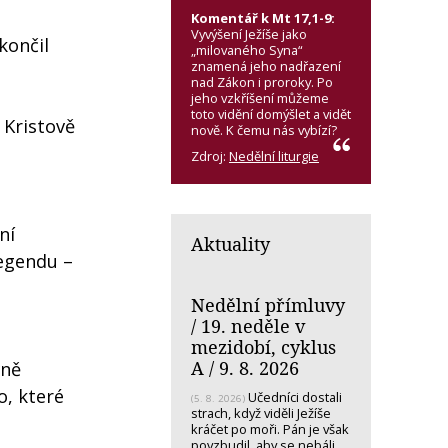
Komentář k Mt 17,1-9:
Vyvýšení Ježíše jako
končil
„milovaného Syna“
znamená jeho nadřazení
nad Zákon i proroky. Po
jeho vzkříšení můžeme
toto vidění domýšlet a vidět
 Kristově
nově. K čemu nás vybízí?
Zdroj:
Nedělní liturgie
ní
Aktuality
legendu –
Nedělní přímluvy
/ 19. neděle v
mezidobí, cyklus
A / 9. 8. 2026
vně
o, které
Učedníci dostali
(5. 8. 2026)
strach, když viděli Ježíše
kráčet po moři. Pán je však
povzbudil, aby se nebáli.