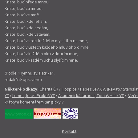
Kriste, buď přede mnou,
Kriste, buď za mnou,
Kriste, buď ve mně.
Kriste, buď, kde lehám,
Kriste, buď, kde sedám,
Kriste, buď, kde vstávám.
Kriste, buď v srdci každého myslícího na mne,
Kriste, buď v ústech každého mluvicího o mně,
Kriste, buď v každém oku vidoucím mne,
Kriste, buď v každém uchu slyšícím mne.
(Podle "
Hymnu sv. Patrika
",
redakčně upraveno)
Některé odkazy:
Charita ČR
/
Hospice
/
Papež Lev XIV. (RaVat)
/
Stanisla
YT
/
Lomec, Josef Prokeš YT
/
Akademická farnost, Tomáš Halík YT
/
Večer
krátkým komentářem (anglicky)
/
Kontakt