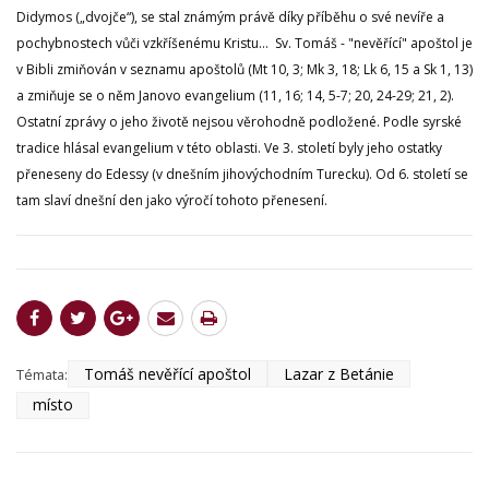
Didymos („dvojče“), se stal známým právě díky příběhu o své nevíře a
pochybnostech vůči vzkříšenému Kristu... Sv. Tomáš - "nevěřící" apoštol je
v Bibli zmiňován v seznamu apoštolů (Mt 10, 3; Mk 3, 18; Lk 6, 15 a Sk 1, 13)
a zmiňuje se o něm Janovo evangelium (11, 16; 14, 5-7; 20, 24-29; 21, 2).
Ostatní zprávy o jeho životě nejsou věrohodně podložené. Podle syrské
tradice hlásal evangelium v této oblasti. Ve 3. století byly jeho ostatky
přeneseny do Edessy (v dnešním jihovýchodním Turecku). Od 6. století se
tam slaví dnešní den jako výročí tohoto přenesení.
Tomáš nevěřící apoštol
Lazar z Betánie
Témata:
místo