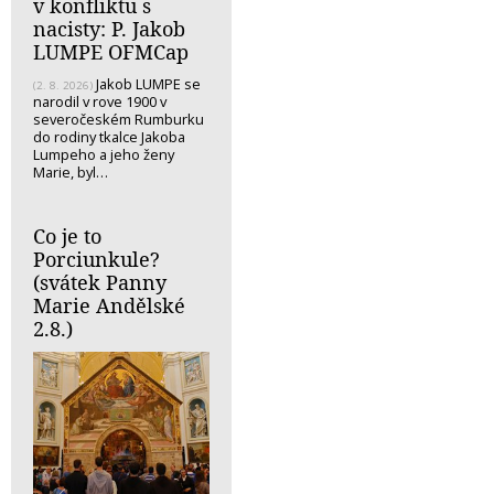
v konfliktu s
nacisty: P. Jakob
LUMPE OFMCap
Jakob LUMPE se
(2. 8. 2026)
narodil v rove 1900 v
severočeském Rumburku
do rodiny tkalce Jakoba
Lumpeho a jeho ženy
Marie, byl…
Co je to
Porciunkule?
(svátek Panny
Marie Andělské
2.8.)