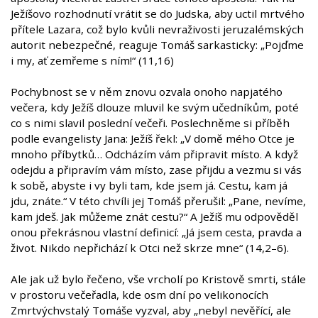
Ježíšovo rozhodnutí vrátit se do Judska, aby uctil mrtvého
přítele Lazara, což bylo kvůli nevraživosti jeruzalémských
autorit nebezpečné, reaguje Tomáš sarkasticky: „Pojďme
i my, ať zemřeme s ním!“ (11,16)
Pochybnost se v něm znovu ozvala onoho napjatého
večera, kdy Ježíš dlouze mluvil ke svým učedníkům, poté
co s nimi slavil poslední večeři. Poslechněme si příběh
podle evangelisty Jana: Ježíš řekl: „V domě mého Otce je
mnoho příbytků… Odcházím vám připravit místo. A když
odejdu a připravím vám místo, zase přijdu a vezmu si vás
k sobě, abyste i vy byli tam, kde jsem já. Cestu, kam já
jdu, znáte.“ V této chvíli jej Tomáš přerušil: „Pane, nevíme,
kam jdeš. Jak můžeme znát cestu?“ A Ježíš mu odpověděl
onou překrásnou vlastní definicí: „Já jsem cesta, pravda a
život. Nikdo nepřichází k Otci než skrze mne“ (14,2–6).
Ale jak už bylo řečeno, vše vrcholí po Kristově smrti, stále
v prostoru večeřadla, kde osm dní po velikonocích
Zmrtvýchvstalý Tomáše vyzval, aby „nebyl nevěřící, ale