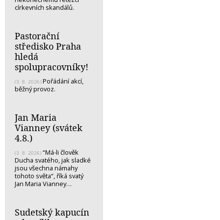
církevních skandálů.
Pastorační
středisko Praha
hledá
spolupracovníky!
Pořádání akcí,
(3. 8. 2026)
běžný provoz.
Jan Maria
Vianney (svátek
4.8.)
“Má-li člověk
(3. 8. 2026)
Ducha svatého, jak sladké
jsou všechna námahy
tohoto světa“, říká svatý
Jan Maria Vianney…
Sudetský kapucín