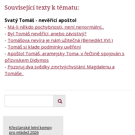
Související texty k tématu:
Svatý Tomáš - nevěřící apoštol
-
Má-li někdo pochybnosti, není nenormální...
-
Byl Tomáš nevěřící, anebo závistivý?
-
Tomášova nevíra je nám užitečná (Benedikt XVI.)
-
Tomáš si klade podmínky uvěření
-
Apoštol Tomáš, aramejsky Toma, v řečtině spojován s
přízviskem Didymos
-
Pozoruj dva svědky zmrtvýchvstání: Magdalenu a
Tomáše.
Křesťanské letní kempy
pro mládež 2026