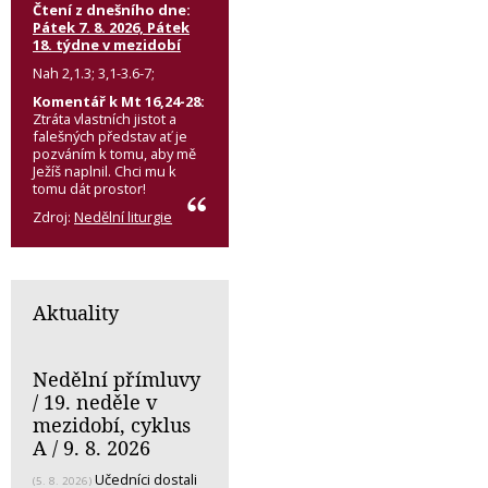
Čtení z dnešního dne:
Pátek 7. 8. 2026, Pátek
18. týdne v mezidobí
Nah 2,1.3; 3,1-3.6-7;
Komentář k Mt 16,24-28:
Ztráta vlastních jistot a
falešných představ ať je
pozváním k tomu, aby mě
Ježíš naplnil. Chci mu k
tomu dát prostor!
Zdroj:
Nedělní liturgie
Aktuality
Nedělní přímluvy
/ 19. neděle v
mezidobí, cyklus
A / 9. 8. 2026
Učedníci dostali
(5. 8. 2026)