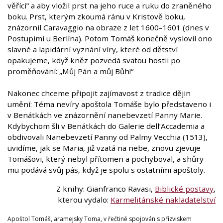
věřící“ a aby vložil prst na jeho ruce a ruku do zraněného
boku. Prst, kterým zkoumá ránu v Kristově boku,
znázornil Caravaggio na obraze z let 1600–1601 (dnes v
Postupimi u Berlína). Potom Tomáš konečně vyslovil ono
slavné a lapidární vyznání víry, které od dětství
opakujeme, když kněz pozvedá svatou hostii po
proměňování: „Můj Pán a můj Bůh!“
Nakonec chceme připojit zajímavost z tradice dějin
umění: Téma nevíry apoštola Tomáše bylo představeno i
v Benátkách ve znázornění nanebevzetí Panny Marie.
Kdybychom šli v Benátkách do Galerie dell’Accademia a
obdivovali Nanebevzetí Panny od Palmy Vecchia (1513),
uvidíme, jak se Maria, již vzatá na nebe, znovu zjevuje
Tomášovi, který nebyl přítomen a pochyboval, a shůry
mu podává svůj pás, když je spolu s ostatními apoštoly.
Z knihy: Gianfranco Ravasi,
Biblické postavy
,
kterou vydalo:
Karmelitánské nakladatelství
Apoštol Tomáš, aramejsky Toma, v řečtině spojován s přízviskem