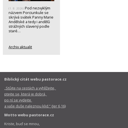
Pod nezvyklým
(1. 8. 2026)
názvem Porciunkule se
skrývá svátek Panny Marie
Andělské a tedy i andělů
strážných slavený podle
staré…
Archiv aktualit
Biblický citát webu pastorace.cz
„Stůjte na cestách a vyhlížejte,
ptejte se, která je dobrá,
po ní se vydejte
a vaše duše naleznou klid.“ (Jer 6,16)
Motto webu pastorace.cz
Kriste, buď se mnou,