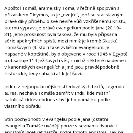
Apoštol Tomáš, aramejsky Toma, v řečtině spojován s
přízviskem Didymos, to je „dvojče“, jenž se stal slavným
právě díky příběhu o své nevíře vůči vzkříšenému Kristu,
kterou vypravuje právě evangelium podle Jana (20,19–
31). Jeho proslulost byla taková, že mu byla připsána
série apokryfních spisů, mezi nimiž je kromě Skutků
Tomášových (3. stol.) také zvláštní evangelium. Je
napsané v koptštině, bylo objeveno v roce 1945 v Egyptě
a obsahuje 114 Ježíšových vět, z nichž některé najdeme i
v kanonických evangeliích a jiné jsou pravděpodobně
historické, tedy sahající až k Ježíšovi.
Jeden z nejpopulárnějších středověkých textů, Legenda
aurea, nechává Tomáše zemřít v Indii, kde místní
katolická církev dodnes slaví jeho památku podle
vlastního obřadu.
Stín pochybnosti v evangeliu podle Jana (ostatní
evangelia Tomáše uvádějí pouze v seznamu dvanácti
apoštolů) vícekrát zastřel srdce tohoto apoštola. Tak na