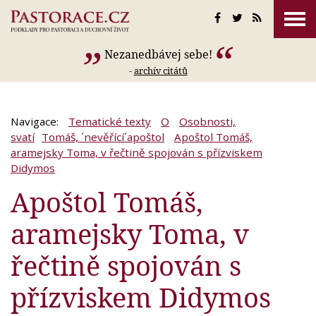
Nezanedbávej sebe!
-
archív citátů
Navigace:
Tematické texty
O
Osobnosti,
svatí
Tomáš, ´nevěřící´apoštol
Apoštol Tomáš,
aramejsky Toma, v řečtině spojován s přízviskem
Didymos
Apoštol Tomáš,
aramejsky Toma, v
řečtině spojován s
přízviskem Didymos