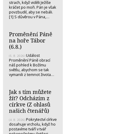
strach, když viděli Ježíše
kráčet po moři. Pán je však
povzbudil, aby se nebáli.
[1] S důvěrou v Pána,…
Proměnění Páně
na hoře Tábor
(6.8.)
Událost
(5. 8. 2026)
Proměnění Páně obrací
náš pohled k Božímu
světlu, abychom se tak
vymanili z temnot života…
Jak s tím můžete
žít? Odcházím z
církve (Z ohlasů
našich čtenářů)
Pokrytectví církve
(4. 8. 2026)
dosahuje vrcholu, když ho
postavíme tváří v tvář
nekonečnému řetězci