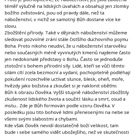
téměř výlučně na lidských úvahách a obsahují jen zlomky
božího zvěstování, jsou od pravdy dále, než ta
náboženství, v nichž se samotný Bůh dostane více ke
slovu.
Zbožštění přírody. Také v dějinách náboženství můžeme
sledovat pozvolné zrání stále čistšího duchovního pojmu
Boha. Proto nikoho neudiví, že u náboženství starověku
nebo současných méně vyvinutých kmenů najdeme často
jen nedokonalé představy o Bohu. Často se jednoduše
ztotožní s bohem přírodní síly. Lidé, kteří se vůči těmto
silám cítí zcela bezmocní a vydaní, pochopitelně podléhají
pokušení rozechvěle uctívat slunce, blesk, oheň, moře,
hvězdy jako božstva a zkoušet si je naklonit oběťmi.
Bůh k obrazu člověka. Vyšší stupně náboženství zbožštily
zkušenost lidského života a soužití: lásku a smrt, osud a
mstu... Zde je Bůh formován podle vzoru člověka. V
posledku jsou tito bohové lidmi přenesenými na nebe se
všemi svými slabostmi a chybami.
Kde však člověk nevidí dostatečně boží velikost, tam
bude i sebe samého vidět ubožejšího, než ve skutečnosti