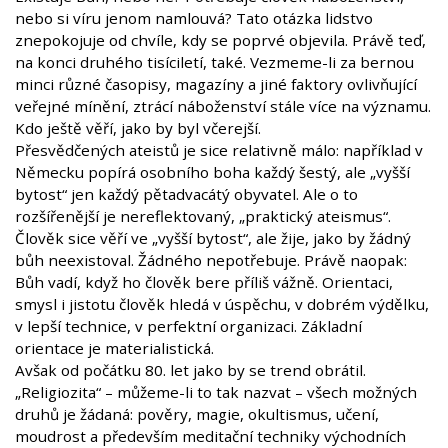
nebo si víru jenom namlouvá? Tato otázka lidstvo
znepokojuje od chvíle, kdy se poprvé objevila. Právě teď,
na konci druhého tisíciletí, také. Vezmeme-li za bernou
minci různé časopisy, magazíny a jiné faktory ovlivňující
veřejné mínění, ztrácí náboženství stále více na významu.
Kdo ještě věří, jako by byl včerejší.
Přesvědčených ateistů je sice relativně málo: například v
Německu popírá osobního boha každý šestý, ale „vyšší
bytost“ jen každý pětadvacátý obyvatel. Ale o to
rozšířenější je nereflektovaný, „praktický ateismus“.
Člověk sice věří ve „vyšší bytost“, ale žije, jako by žádný
bůh neexistoval. Žádného nepotřebuje. Právě naopak:
Bůh vadí, když ho člověk bere příliš vážně. Orientaci,
smysl i jistotu člověk hledá v úspěchu, v dobrém výdělku,
v lepší technice, v perfektní organizaci. Základní
orientace je materialistická.
Avšak od počátku 80. let jako by se trend obrátil.
„Religiozita“ – můžeme-li to tak nazvat – všech možných
druhů je žádaná: pověry, magie, okultismus, učení,
moudrost a především meditační techniky východních