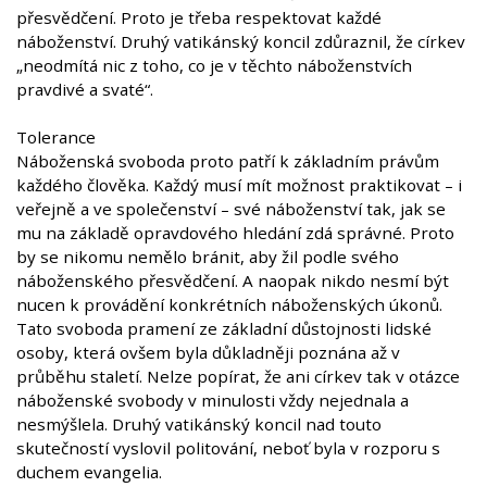
přesvědčení. Proto je třeba respektovat každé
náboženství. Druhý vatikánský koncil zdůraznil, že církev
„neodmítá nic z toho, co je v těchto náboženstvích
pravdivé a svaté“.
Tolerance
Náboženská svoboda proto patří k základním právům
každého člověka. Každý musí mít možnost praktikovat – i
veřejně a ve společenství – své náboženství tak, jak se
mu na základě opravdového hledání zdá správné. Proto
by se nikomu nemělo bránit, aby žil podle svého
náboženského přesvědčení. A naopak nikdo nesmí být
nucen k provádění konkrétních náboženských úkonů.
Tato svoboda pramení ze základní důstojnosti lidské
osoby, která ovšem byla důkladněji poznána až v
průběhu staletí. Nelze popírat, že ani církev tak v otázce
náboženské svobody v minulosti vždy nejednala a
nesmýšlela. Druhý vatikánský koncil nad touto
skutečností vyslovil politování, neboť byla v rozporu s
duchem evangelia.