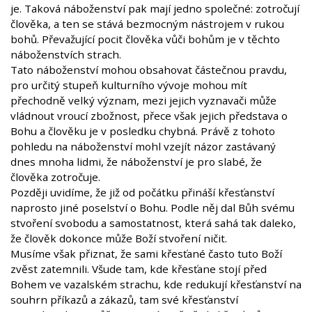
je. Taková náboženství pak mají jedno společné: zotročují
člověka, a ten se stává bezmocným nástrojem v rukou
bohů. Převažující pocit člověka vůči bohům je v těchto
náboženstvích strach.
Tato náboženství mohou obsahovat částečnou pravdu,
pro určitý stupeň kulturního vývoje mohou mít
přechodně velký význam, mezi jejich vyznavači může
vládnout vroucí zbožnost, přece však jejich představa o
Bohu a člověku je v posledku chybná. Právě z tohoto
pohledu na náboženství mohl vzejít názor zastávaný
dnes mnoha lidmi, že náboženství je pro slabé, že
člověka zotročuje.
Později uvidíme, že již od počátku přináší křesťanství
naprosto jiné poselství o Bohu. Podle něj dal Bůh svému
stvoření svobodu a samostatnost, která sahá tak daleko,
že člověk dokonce může Boží stvoření ničit.
Musíme však přiznat, že sami křesťané často tuto Boží
zvěst zatemnili. Všude tam, kde křesťane stojí před
Bohem ve vazalském strachu, kde redukují křesťanství na
souhrn příkazů a zákazů, tam své křesťanství