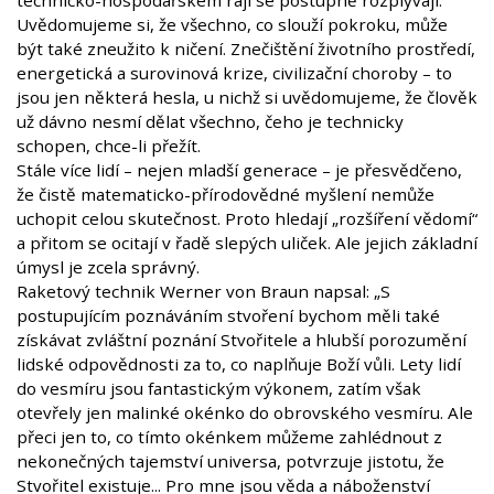
technicko-hospodářském ráji se postupně rozplývají.
Uvědomujeme si, že všechno, co slouží pokroku, může
být také zneužito k ničení. Znečištění životního prostředí,
energetická a surovinová krize, civilizační choroby – to
jsou jen některá hesla, u nichž si uvědomujeme, že člověk
už dávno nesmí dělat všechno, čeho je technicky
schopen, chce-li přežít.
Stále více lidí – nejen mladší generace – je přesvědčeno,
že čistě matematicko-přírodovědné myšlení nemůže
uchopit celou skutečnost. Proto hledají „rozšíření vědomí“
a přitom se ocitají v řadě slepých uliček. Ale jejich základní
úmysl je zcela správný.
Raketový technik Werner von Braun napsal: „S
postupujícím poznáváním stvoření bychom měli také
získávat zvláštní poznání Stvořitele a hlubší porozumění
lidské odpovědnosti za to, co naplňuje Boží vůli. Lety lidí
do vesmíru jsou fantastickým výkonem, zatím však
otevřely jen malinké okénko do obrovského vesmíru. Ale
přeci jen to, co tímto okénkem můžeme zahlédnout z
nekonečných tajemství universa, potvrzuje jistotu, že
Stvořitel existuje... Pro mne jsou věda a náboženství