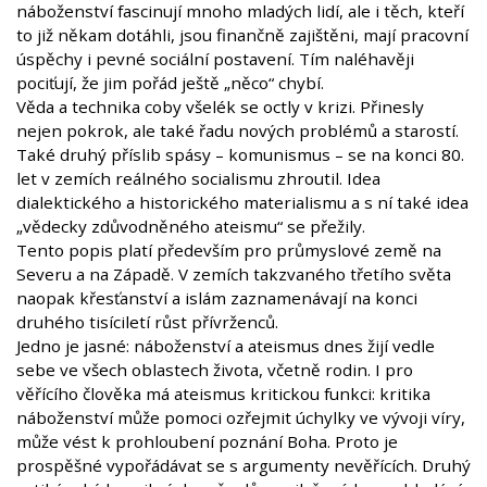
náboženství fascinují mnoho mladých lidí, ale i těch, kteří
to již někam dotáhli, jsou finančně zajištěni, mají pracovní
úspěchy i pevné sociální postavení. Tím naléhavěji
pociťují, že jim pořád ještě „něco“ chybí.
Věda a technika coby všelék se octly v krizi. Přinesly
nejen pokrok, ale také řadu nových problémů a starostí.
Také druhý příslib spásy – komunismus – se na konci 80.
let v zemích reálného socialismu zhroutil. Idea
dialektického a historického materialismu a s ní také idea
„vědecky zdůvodněného ateismu“ se přežily.
Tento popis platí především pro průmyslové země na
Severu a na Západě. V zemích takzvaného třetího světa
naopak křesťanství a islám zaznamenávají na konci
druhého tisíciletí růst přívrženců.
Jedno je jasné: náboženství a ateismus dnes žijí vedle
sebe ve všech oblastech života, včetně rodin. I pro
věřícího člověka má ateismus kritickou funkci: kritika
náboženství může pomoci ozřejmit úchylky ve vývoji víry,
může vést k prohloubení poznání Boha. Proto je
prospěšné vypořádávat se s argumenty nevěřících. Druhý