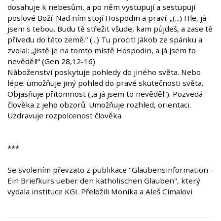
dosahuje k nebesům, a po něm vystupují a sestupují
poslové Boží. Nad ním stojí Hospodin a praví: „(...) Hle, já
jsem s tebou. Budu tě střežit všude, kam půjdeš, a zase tě
přivedu do této země.“ (...) Tu procitl Jákob ze spánku a
zvolal: „Jistě je na tomto místě Hospodin, a já jsem to
nevěděl!“ (Gen 28,12-16)
Náboženství poskytuje pohledy do jiného světa. Nebo
lépe: umožňuje jiný pohled do pravé skutečnosti světa.
Objasňuje přítomnost („a já jsem to nevěděl“). Pozvedá
člověka z jeho obzorů. Umožňuje rozhled, orientaci.
Uzdravuje rozpolcenost člověka.
***
Se svolením převzato z publikace "Glaubensinformation -
Ein Briefkurs ueber den katholischen Glauben", který
vydala instituce KGI. Přeložili Monika a Aleš Cimalovi