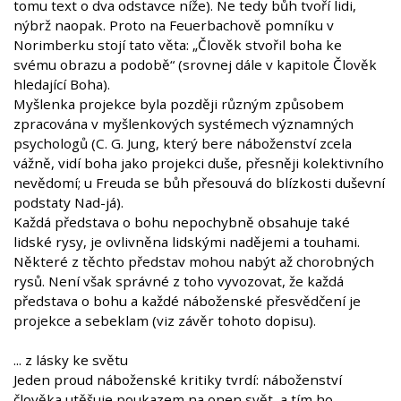
tomu text o dva odstavce níže). Ne tedy bůh tvoří lidi,
nýbrž naopak. Proto na Feuerbachově pomníku v
Norimberku stojí tato věta: „Člověk stvořil boha ke
svému obrazu a podobě“ (srovnej dále v kapitole Člověk
hledající Boha).
Myšlenka projekce byla později různým způsobem
zpracována v myšlenkových systémech významných
psychologů (C. G. Jung, který bere náboženství zcela
vážně, vidí boha jako projekci duše, přesněji kolektivního
nevědomí; u Freuda se bůh přesouvá do blízkosti duševní
podstaty Nad-já).
Každá představa o bohu nepochybně obsahuje také
lidské rysy, je ovlivněna lidskými nadějemi a touhami.
Některé z těchto představ mohou nabýt až chorobných
rysů. Není však správné z toho vyvozovat, že každá
představa o bohu a každé náboženské přesvědčení je
projekce a sebeklam (viz závěr tohoto dopisu).
... z lásky ke světu
Jeden proud náboženské kritiky tvrdí: náboženství
člověka utěšuje poukazem na onen svět, a tím ho