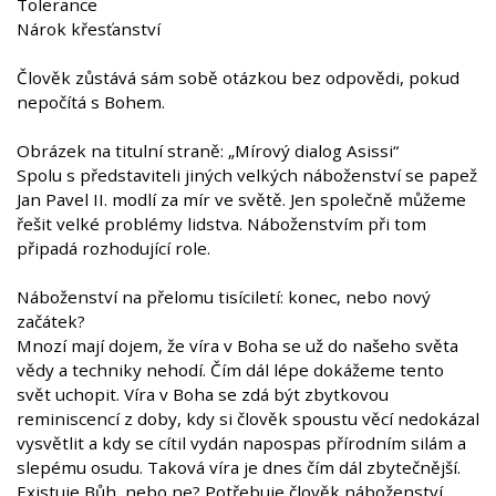
Tolerance
Nárok křesťanství
Člověk zůstává sám sobě otázkou bez odpovědi, pokud
nepočítá s Bohem.
Obrázek na titulní straně: „Mírový dialog Asissi“
Spolu s představiteli jiných velkých náboženství se papež
Jan Pavel II. modlí za mír ve světě. Jen společně můžeme
řešit velké problémy lidstva. Náboženstvím při tom
připadá rozhodující role.
Náboženství na přelomu tisíciletí: konec, nebo nový
začátek?
Mnozí mají dojem, že víra v Boha se už do našeho světa
vědy a techniky nehodí. Čím dál lépe dokážeme tento
svět uchopit. Víra v Boha se zdá být zbytkovou
reminiscencí z doby, kdy si člověk spoustu věcí nedokázal
vysvětlit a kdy se cítil vydán napospas přírodním silám a
slepému osudu. Taková víra je dnes čím dál zbytečnější.
Existuje Bůh, nebo ne? Potřebuje člověk náboženství,