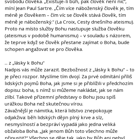
svobodu člověka. „Existuje-li bůh, pak člověk není nic“,
míní Jean Paul Sartre. „Čím více náboženský člověk je, tím
méně je člověkem – čím víc se člověk stává člověk, tím
méně je náboženský.“ (La Croix, Cesty dnešního ateismu).
Proto na místo služby Bohu nastupuje služba člověku
(ateismus v podobě humanismu) – v souladu s názorem,
že teprve když se člověk přestane zajímat o Boha, bude
schopen angažovat se pro člověka.
... z „lásky k Bohu“
Nadpis vás může zarazit. Bezbožnost z „lásky k Bohu“ – to
je přeci rozpor. Myslíme tím dvojí. Za prvé odmítání příliš
lidských pojmů Boha, jak jsme si je přiblížili v předchozím
dopisu: boha, s nímž si můžeme nakládat, jak se nám
zlíbí. Takové přízemní představy o Bohu jsou spíš
urážkou Boha než skutečnou vírou.
Závažnější je námitka, která lidstvo znepokojuje
odjakživa: běh lidských dějin plný krve a slz,
nesmyslností a bezpráví vypadá jako jedna veliká
obžaloba Boha. „Jak jenom Bůh toto všechno může
připustit?“ Všechno se děje tak, jako by Bůh ani nebyl,