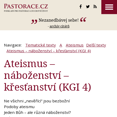
Nezanedbávej sebe!
-
archív citátů
Navigace:
Tematické texty
A
Ateismus
Delší texty
Ateismus – náboženství – křesťanství (KGI 4)
Ateismus –
náboženství –
křesťanství (KGI 4)
Ne všichni „nevěřící“ jsou bezbožní
Podoby ateismu
Jeden Bůh – ale různá náboženství?