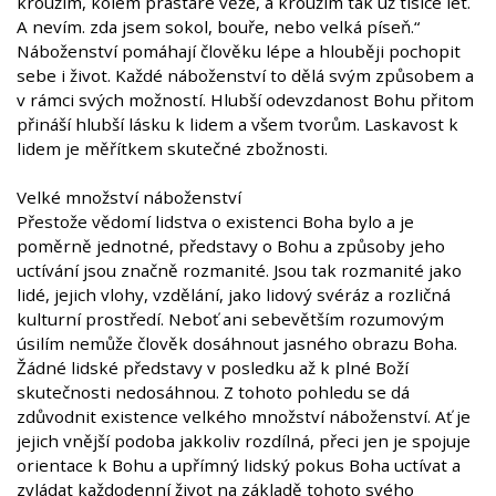
kroužím, kolem prastaré věže, a kroužím tak už tisíce let.
A nevím. zda jsem sokol, bouře, nebo velká píseň.“
Náboženství pomáhají člověku lépe a hlouběji pochopit
sebe i život. Každé náboženství to dělá svým způsobem a
v rámci svých možností. Hlubší odevzdanost Bohu přitom
přináší hlubší lásku k lidem a všem tvorům. Laskavost k
lidem je měřítkem skutečné zbožnosti.
Velké množství náboženství
Přestože vědomí lidstva o existenci Boha bylo a je
poměrně jednotné, představy o Bohu a způsoby jeho
uctívání jsou značně rozmanité. Jsou tak rozmanité jako
lidé, jejich vlohy, vzdělání, jako lidový svéráz a rozličná
kulturní prostředí. Neboť ani sebevětším rozumovým
úsilím nemůže člověk dosáhnout jasného obrazu Boha.
Žádné lidské představy v posledku až k plné Boží
skutečnosti nedosáhnou. Z tohoto pohledu se dá
zdůvodnit existence velkého množství náboženství. Ať je
jejich vnější podoba jakkoliv rozdílná, přeci jen je spojuje
orientace k Bohu a upřímný lidský pokus Boha uctívat a
zvládat každodenní život na základě tohoto svého