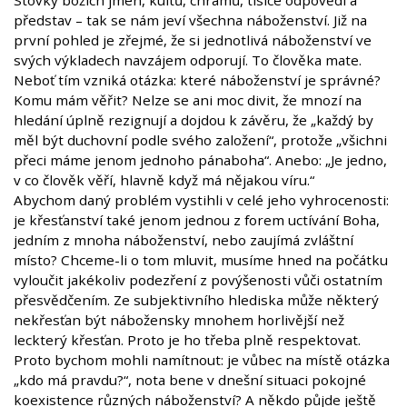
Stovky božích jmen, kultů, chrámů, tisíce odpovědí a
představ – tak se nám jeví všechna náboženství. Již na
první pohled je zřejmé, že si jednotlivá náboženství ve
svých výkladech navzájem odporují. To člověka mate.
Neboť tím vzniká otázka: které náboženství je správné?
Komu mám věřit? Nelze se ani moc divit, že mnozí na
hledání úplně rezignují a dojdou k závěru, že „každý by
měl být duchovní podle svého založení“, protože „všichni
přeci máme jenom jednoho pánaboha“. Anebo: „Je jedno,
v co člověk věří, hlavně když má nějakou víru.“
Abychom daný problém vystihli v celé jeho vyhrocenosti:
je křesťanství také jenom jednou z forem uctívání Boha,
jedním z mnoha náboženství, nebo zaujímá zvláštní
místo? Chceme-li o tom mluvit, musíme hned na počátku
vyloučit jakékoliv podezření z povýšenosti vůči ostatním
přesvědčením. Ze subjektivního hlediska může některý
nekřesťan být nábožensky mnohem horlivější než
leckterý křesťan. Proto je ho třeba plně respektovat.
Proto bychom mohli namítnout: je vůbec na místě otázka
„kdo má pravdu?“, nota bene v dnešní situaci pokojné
koexistence různých náboženství? A někdo půjde ještě