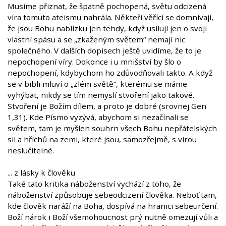
Musíme přiznat, že špatně pochopená, světu odcizená
víra tomuto ateismu nahrála. Někteří věřící se domnívají,
že jsou Bohu nablízku jen tehdy, když usilují jen o svoji
vlastní spásu a se „zkaženým světem“ nemají nic
společného. V dalších dopisech ještě uvidíme, že to je
nepochopení víry. Dokonce i u mnišství by šlo o
nepochopení, kdybychom ho zdůvodňovali takto. A když
se v bibli mluví o „zlém světě“, kterému se máme
vyhýbat, nikdy se tím nemyslí stvoření jako takové.
Stvoření je Božím dílem, a proto je dobré (srovnej Gen
1,31). Kde Písmo vyzývá, abychom si nezačínali se
světem, tam je myšlen souhrn všech Bohu nepřátelských
sil a hříchů na zemi, které jsou, samozřejmě, s vírou
neslučitelné.
... z lásky k člověku
Také tato kritika náboženství vychází z toho, že
náboženství způsobuje sebeodcizení člověka. Neboť tam,
kde člověk naráží na Boha, dospívá na hranici sebeurčení.
Boží nárok i Boží všemohoucnost prý nutně omezují vůli a