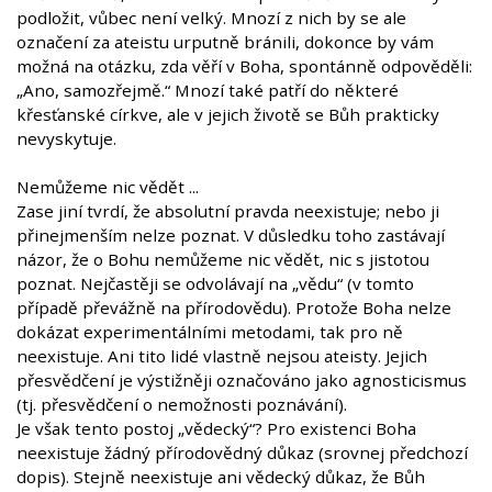
podložit, vůbec není velký. Mnozí z nich by se ale
označení za ateistu urputně bránili, dokonce by vám
možná na otázku, zda věří v Boha, spontánně odpověděli:
„Ano, samozřejmě.“ Mnozí také patří do některé
křesťanské církve, ale v jejich životě se Bůh prakticky
nevyskytuje.
Nemůžeme nic vědět ...
Zase jiní tvrdí, že absolutní pravda neexistuje; nebo ji
přinejmenším nelze poznat. V důsledku toho zastávají
názor, že o Bohu nemůžeme nic vědět, nic s jistotou
poznat. Nejčastěji se odvolávají na „vědu“ (v tomto
případě převážně na přírodovědu). Protože Boha nelze
dokázat experimentálními metodami, tak pro ně
neexistuje. Ani tito lidé vlastně nejsou ateisty. Jejich
přesvědčení je výstižněji označováno jako agnosticismus
(tj. přesvědčení o nemožnosti poznávání).
Je však tento postoj „vědecký“? Pro existenci Boha
neexistuje žádný přírodovědný důkaz (srovnej předchozí
dopis). Stejně neexistuje ani vědecký důkaz, že Bůh