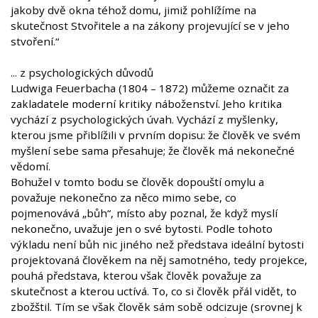
jakoby dvě okna téhož domu, jimiž pohlížíme na
skutečnost Stvořitele a na zákony projevující se v jeho
stvoření.“
... z psychologických důvodů
Ludwiga Feuerbacha (1804 – 1872) můžeme označit za
zakladatele moderní kritiky náboženství. Jeho kritika
vychází z psychologických úvah. Vychází z myšlenky,
kterou jsme přiblížili v prvním dopisu: že člověk ve svém
myšlení sebe sama přesahuje; že člověk má nekonečné
vědomí.
Bohužel v tomto bodu se člověk dopouští omylu a
považuje nekonečno za něco mimo sebe, co
pojmenovává „bůh“, místo aby poznal, že když myslí
nekonečno, uvažuje jen o své bytosti. Podle tohoto
výkladu není bůh nic jiného než představa ideální bytosti
projektovaná člověkem na něj samotného, tedy projekce,
pouhá představa, kterou však člověk považuje za
skutečnost a kterou uctívá. To, co si člověk přál vidět, to
zbožštil. Tím se však člověk sám sobě odcizuje (srovnej k