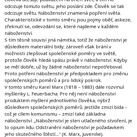
odcizuje tomuto světu, jeho poslání zde. Člověk se tak
odcizuje světu. Náboženství znamená popření světa.
Charakteristické v tomto směru jsou pojmy oběť, askeze,
zřeknutí se, odevzdání se, které najdeme v každém
náboženství.
S tím těsně souvisí jiná námitka, totiž že náboženství je
důsledkem materiální bídy; zároveň však brání v
možnosti zlepšovat společenské poměry ve světě,
protože člověk hledá spásu právě v náboženství. Kdyby
se měl dobře, už by žádné náboženství nepotřeboval.
Proto potření náboženství je předpokladem pro změnu
společenských poměrů a pro lidský pokrok.
V tomto směru Karel Marx (1818 – 1883) dále rozvinul
myšlenky L. Feuerbacha. Pro něj není náboženství
produktem myšlení jednotlivého člověka, nýbrž
důsledkem společenských poměrů. Jestliže zmizí bída –
což je cílem komunismu – zmizí také základna
náboženství. „Náboženství je sten utlačeného stvoření, je
to opium lidu. Odstranění náboženství je požadavkem
jeho skutečného štěstí....“ (K. Marx, Juvenilie).