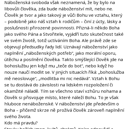
Náboženská svoboda však neznamená, že by bylo na
libovůli člověka, zda bude náboženství mít, nebo ne.
Člověk je tvor a jako takový je vůči Bohu ve vztahu, který
– podobně jako náš vztah k rodičům – činí z úcty, lásky a
poslušnosti přirozené povinnosti. Přizná-li někdo Boha
jako svého Pána a Stvořitele, vyjádří tuto skutečnost také
ve svém životě, totiž uctíváním Boha. Ale právě zde se
objevují předsudky řady lidí. Uznávají náboženství jako
naplnění „náboženských potřeb“, jako morální oporu,
útěchu a posilnění člověka. Takto smýšlející člověk jde na
bohoslužbu jen když mu „teče do bot“, nebo když ho
nouze naučí modlit se. V jiných situacích říká: „bohoslužba
mě neoslovuje“, „modlitba mi nic nedává“. Vztah k Bohu
se tu dostává do závislosti na lidském rozpoložení či
okamžité náladě. Tím se všechno staví vzhůru nohama a
člověk si přisvojuje místo, které náleží Bohu. To je však
hluboce nenáboženské. V náboženství jde především o
Boha – přičemž skrze ně prožívá člověk zároveň naplnění
svého života.
Kdo má pravdu?