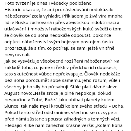
Toto tvrzení je dnes i vědecky podloženo.
Historie ukazuje, že ani pronásledování nedokázalo
náboženství zcela vyhladit. Příkladem je živá víra mnoha
lidí v Rusku zachovaná i přes ateistickou indoktrinaci a
utlačování. I množství náboženských kultů svědčí o tom,
že člověk se od Boha nedokáže odpoutat. Dokonce
odpůrci náboženství svým bojovým postojem často
prozrazují, že s tím, co potírají, se sami ještě vnitřně
nevyrovnali.
Jak se vysvětluje všeobecné rozšíření náboženství? Na
základě toho, co jsme si řekli v předchozích dopisech,
tato skutečnost vůbec nepřekvapuje. Člověk nedokáže
bez Boha porozumět sobě samému. Jeho rozum, vůle i
všechny jeho síly ho přesahují. Stále platí dávné slovo
Augustinovo: „Naše srdce je plné nepokoje, dokud
nespočine v Tobě, Bože.“ Jako obíhají planety kolem
Slunce, tak naše mysl krouží kolem svého středu – Boha.
Pokud tento střed odstraníme, všechno se rozsype a
před námi zůstane spousta záhadných a temných věcí.
Hledající Rilke nám zanechal krásné verše: „Kolem Boha