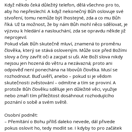
Když někdo čeká důležitý telefon, dělá všechno pro to,
aby ho nepřeslechl. A když nekonečný Bůh oslovuje své
stvoření, tomu nemůže být lhostejné, zda a co mu Bůh
říká. Už ta možnost, že by nám Bůh mohl něco sdělovat, je
výzvou k hledání a naslouchání, zda se opravdu někde již
neprojevil.
Pokud však Bůh skutečně mluví, znamená to proměnu
člověka, který se stává osloveným. Může sice před Božími
slovy a činy zavřít oči a zacpat si uši. Ale Boží slova nikdy
nejsou jen hozená do větru a nezávazná; proto ani
odpověď není ponechána na libovůli člověka. Musí se
rozhodnout. Buď uvěří, anebo – pokud si je vědom
skutečnosti zvěstování – odmítne a tím se proviní. A
protože Bůh člověku sděluje jen důležité věci, využije
nebo zmaří tím příležitost dosáhnout rozhodujícího
poznání o sobě a svém světě.
Osobní podnět:
– Přemítání o Bohu příliš daleko nevede, dál přivede
pokus oslovit ho, tedy modlit se. I kdyby to pro začátek