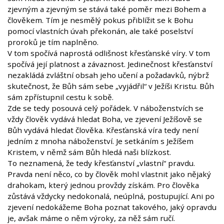
zjevným a zjevným se stává také poměr mezi Bohem a
člověkem. Tím je nesmělý pokus přiblížit se k Bohu
pomocí vlastních úvah překonán, ale také poselství
proroků je tím naplněno.
V tom spočívá naprostá odlišnost křesťanské víry. V tom
spočívá její platnost a závaznost. Jedinečnost křesťanství
nezakládá zvláštní obsah jeho učení a požadavků, nýbrž
skutečnost, že Bůh sám sebe „vyjádřil“ v Ježíši Kristu. Bůh
sám zpřístupnil cestu k sobě.
Zde se tedy posouvá celý pořádek. V náboženstvích se
vždy člověk vydává hledat Boha, ve zjevení Ježíšově se
Bůh vydává hledat člověka. Křesťanská víra tedy není
jedním z mnoha náboženství. Je setkáním s Ježíšem
Kristem, v němž sám Bůh hledá naši blízkost.
To neznamená, že tedy křesťanství „vlastní“ pravdu.
Pravda není něco, co by člověk mohl vlastnit jako nějaký
drahokam, který jednou provždy získám. Pro člověka
zůstává vždycky nedokonalá, neúplná, postupující. Ani po
zjevení nedokážeme Boha poznat takového, jaký opravdu
je, avšak máme o něm výroky, za něž sám ručí.