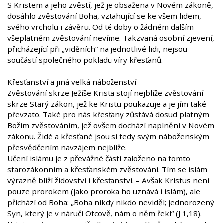
S Kristem a jeho zvěstí, jež je obsažena v Novém zákoně,
dosáhlo zvěstování Boha, vztahující se ke všem lidem,
svého vrcholu i závěru. Od té doby o žádném dalším
všeplatném zvěstování nevíme. Takzvaná osobní zjevení,
přicházející při „viděních“ na jednotlivé lidi, nejsou
součástí společného pokladu víry křesťanů.
Křesťanství a jiná velká náboženství
Zvěstování skrze Ježíše Krista stojí nejblíže zvěstování
skrze Starý zákon, jež ke Kristu poukazuje a je jím také
převzato. Také pro nás křesťany zůstává dosud platným
Božím zvěstováním, jež ovšem dochází naplnění v Novém
zákonu. Židé a křesťané jsou si tedy svým náboženským
přesvědčením navzájem nejblíže.
Učení islámu je z převážné části založeno na tomto
starozákonním a křesťanském zvěstování. Tím se islám
výrazně blíží židovství i křesťanství. – Avšak Kristus není
pouze prorokem (jako proroka ho uznává i islám), ale
přichází od Boha: „Boha nikdy nikdo neviděl; jednorozený
Syn, který je v náručí Otcově, nám o něm řekl“ (J 1,18).