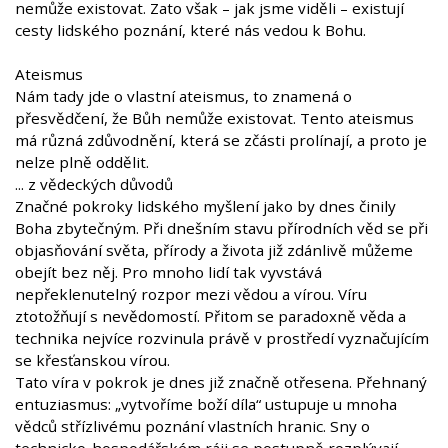
nemůže existovat. Zato však – jak jsme viděli – existují
cesty lidského poznání, které nás vedou k Bohu.
Ateismus
Nám tady jde o vlastní ateismus, to znamená o
přesvědčení, že Bůh nemůže existovat. Tento ateismus
má různá zdůvodnění, která se zčásti prolínají, a proto je
nelze plně oddělit.
... z vědeckých důvodů
Značné pokroky lidského myšlení jako by dnes činily
Boha zbytečným. Při dnešním stavu přírodních věd se při
objasňování světa, přírody a života již zdánlivě můžeme
obejít bez něj. Pro mnoho lidí tak vyvstává
nepřeklenutelný rozpor mezi vědou a vírou. Víru
ztotožňují s nevědomostí. Přitom se paradoxně věda a
technika nejvíce rozvinula právě v prostředí vyznačujícím
se křesťanskou vírou.
Tato víra v pokrok je dnes již značně otřesena. Přehnaný
entuziasmus: „vytvoříme boží díla“ ustupuje u mnoha
vědců střízlivému poznání vlastních hranic. Sny o