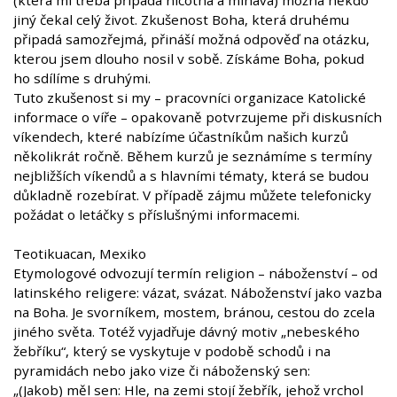
(která mi třeba připadá nicotná a mlhavá) možná někdo
jiný čekal celý život. Zkušenost Boha, která druhému
připadá samozřejmá, přináší možná odpověď na otázku,
kterou jsem dlouho nosil v sobě. Získáme Boha, pokud
ho sdílíme s druhými.
Tuto zkušenost si my – pracovníci organizace Katolické
informace o víře – opakovaně potvrzujeme při diskusních
víkendech, které nabízíme účastníkům našich kurzů
několikrát ročně. Během kurzů je seznámíme s termíny
nejbližších víkendů a s hlavními tématy, která se budou
důkladně rozebírat. V případě zájmu můžete telefonicky
požádat o letáčky s příslušnými informacemi.
Teotikuacan, Mexiko
Etymologové odvozují termín religion – náboženství – od
latinského religere: vázat, svázat. Náboženství jako vazba
na Boha. Je svorníkem, mostem, bránou, cestou do zcela
jiného světa. Totéž vyjadřuje dávný motiv „nebeského
žebříku“, který se vyskytuje v podobě schodů i na
pyramidách nebo jako vize či náboženský sen:
„(Jakob) měl sen: Hle, na zemi stojí žebřík, jehož vrchol