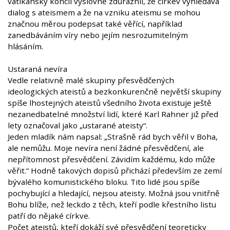
vatikánský koncil výslovně zdůraznil, že církev vyhledává
dialog s ateismem a že na vzniku ateismu se mohou
značnou měrou podepsat také věřící, například
zanedbáváním víry nebo jejím nesrozumitelným
hlásáním.
Ustaraná nevíra
Vedle relativně malé skupiny přesvědčených
ideologických ateistů a bezkonkurenčně největší skupiny
spíše lhostejných ateistů všedního života existuje ještě
nezanedbatelné množství lidí, které Karl Rahner již před
lety označoval jako „ustarané ateisty“.
Jeden mladík nám napsal: „Strašně rád bych věřil v Boha,
ale nemůžu. Moje nevíra není žádné přesvědčení, ale
nepřítomnost přesvědčení. Závidím každému, kdo může
věřit.“ Hodně takových dopisů přichází především ze zemí
bývalého komunistického bloku. Tito lidé jsou spíše
pochybující a hledající, nejsou ateisty. Možná jsou vnitřně
Bohu blíže, než leckdo z těch, kteří podle křestního listu
patří do nějaké církve.
Počet ateistů, kteří dokáží své přesvědčení teoreticky