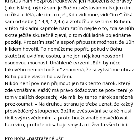
Kristus nám nezprostředkovává jen náboženské pravdy
(jako islám), nýbrž sám je Božím zvěstováním. Nejen tím,
co říká a dělá, ale tím, co je! „Kdo vidí mne, vidí Otce“, říká
sám od sebe (J 14,9; 12,45) a ztotožňuje se tím s Bohem.
V této základní kapitole nám zatím nejde o to, zda se Bůh
skrze Ježíše skutečně zjevil, o tom důkladně pojednáme
později. Prozatím stačí alespoň připustit možnost, že Bůh
k lidem hovořil. To nemůžeme popřít, pokud v Bohu
skutečně uvidíme osobu, a ne jen nějakou neosobní
osudovou mocnost. Unáhlené tvrzení „Bůh by něco
takového nemohl udělat“ znamená, že si vytváříme obraz
Boha podle vlastního uvážení.
Nikdo není povinen přijmout jen tak tento nárok, který
zde vznášíme. Každý má právo dožadovat se potvrzení (o
tom v dalších dopisech). Ale měl by tento nárok seriózně
prozkoumat. – Na druhou stranu je třeba uznat, že každý
přesvědčený stoupenec Božího zvěstování se také musí
řídit svým svědomím, a proto houževnatě dosvědčovat
tuto víru, protože obsahuje smysl a cíl života všech lidí.
Pro Boha „nastražené uši“