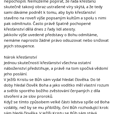
nepochopili. Nemůžeme popírat, že řada křesťanů
skutečně takový obraz ustrašené víry skýtá, a že tedy
sami dáváme podnět k tomu, aby bylo křesťanství
stavěno na roveň výše popsaným kultům a spolu s nimi
pak odmítnuto. Často právě špatně pochopené
křesťanství dělá dnes z řady lidí ateisty.
Jakkoliv výše uvedené představy o Bohu odmítáme,
nemáme naprosto žádné právo odsuzovat nebo snižovat
jejich stoupence.
Nárok křesťanství
Jednou skutečností křesťanství všechna ostatní
náboženství předstihuje, a právě na tom spočívá vědomí
jeho poslání.
V Ježíši Kristu se Bůh sám vydal hledat člověka. Do té
doby hledal člověk Boha a jako vodítko měl vlastní rozum
a světlo sporého božího zvěstování čerpaných z díla
stvoření a ze slov proroků.
Když se tímto způsobem velké části lidstva spíše od Boha
vzdálily, než by se mu přiblížily, činí Bůh rozhodující krok:
sám hledá člověka. V Ježíši Kristu se Bůh sám stává