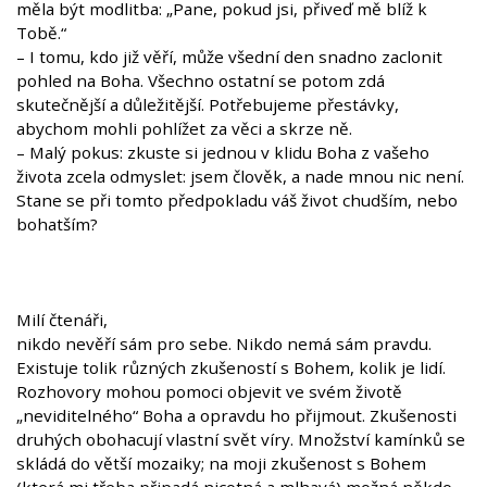
měla být modlitba: „Pane, pokud jsi, přiveď mě blíž k
Tobě.“
– I tomu, kdo již věří, může všední den snadno zaclonit
pohled na Boha. Všechno ostatní se potom zdá
skutečnější a důležitější. Potřebujeme přestávky,
abychom mohli pohlížet za věci a skrze ně.
– Malý pokus: zkuste si jednou v klidu Boha z vašeho
života zcela odmyslet: jsem člověk, a nade mnou nic není.
Stane se při tomto předpokladu váš život chudším, nebo
bohatším?
Milí čtenáři,
nikdo nevěří sám pro sebe. Nikdo nemá sám pravdu.
Existuje tolik různých zkušeností s Bohem, kolik je lidí.
Rozhovory mohou pomoci objevit ve svém životě
„neviditelného“ Boha a opravdu ho přijmout. Zkušenosti
druhých obohacují vlastní svět víry. Množství kamínků se
skládá do větší mozaiky; na moji zkušenost s Bohem