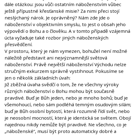
dále otázkou: jsou vůči ostatním náboženstvím vůbec
ještě přípustné křesťanské misie? Za nimi přeci stojí
neslýchaný nárok. Je oprávněný? Nám zde jde o
náboženství v objektivním smyslu, to jest o obsah jeho
výpovědí o Bohu a o člověku. A v tomto případě vzájemná
úcta vyžaduje také rozbor jiných náboženských
přesvědčení.
V prostoru, který je nám vymezen, bohužel není možné
náležitě představit ani nejvýznamnější světová
náboženství. Právě největší náboženství Východu nelze
stručným exkurzem správně vystihnout. Pokusíme se
jen o několik základních úvah:
Již zběžná úvaha svědčí o tom, že ne všechny výroky
různých náboženství o Bohu mohou být současně
pravdivé. Buď je Bůh jeden, nebo je mnoho bohů; buď je
všemohoucí, nebo sám podléhá temným osudovým silám;
buď je Bůh osobní bytostí, která rozumně řídí svět, nebo
je neosobní mocností, která je identická se světem. Obojí
najednou nikdy nemůže být pravdivé. Ne všechno, co je
„náboženské“, musí být proto automaticky dobré a