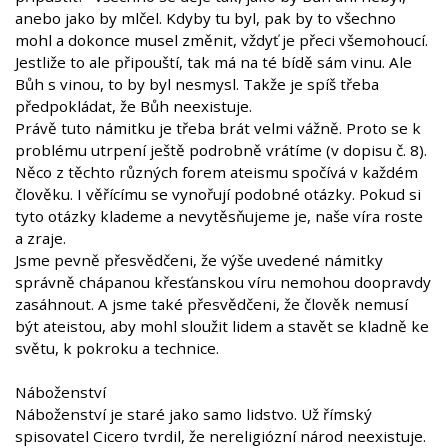
anebo jako by mlčel. Kdyby tu byl, pak by to všechno
mohl a dokonce musel změnit, vždyť je přeci všemohoucí.
Jestliže to ale připouští, tak má na té bídě sám vinu. Ale
Bůh s vinou, to by byl nesmysl. Takže je spíš třeba
předpokládat, že Bůh neexistuje.
Právě tuto námitku je třeba brát velmi vážně. Proto se k
problému utrpení ještě podrobně vrátíme (v dopisu č. 8).
Něco z těchto různých forem ateismu spočívá v každém
člověku. I věřícímu se vynořují podobné otázky. Pokud si
tyto otázky klademe a nevytěsňujeme je, naše víra roste
a zraje.
Jsme pevně přesvědčeni, že výše uvedené námitky
správně chápanou křesťanskou víru nemohou doopravdy
zasáhnout. A jsme také přesvědčeni, že člověk nemusí
být ateistou, aby mohl sloužit lidem a stavět se kladně ke
světu, k pokroku a technice.
Náboženství
Náboženství je staré jako samo lidstvo. Už římský
spisovatel Cicero tvrdil, že nereligiózní národ neexistuje.