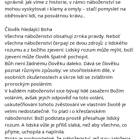
správné. Jak víme z historie, v rámci náboženství se
mohou vyskytovat i klamy a omyly – stačí pomyslet na
obětování lidí, na posvátnou krávu...
Člověk hledající Boha
Všechna náboženství obsahují zrnka pravdy. Neboť
všechna náboženství čerpají ze dvou zdrojů: z lidského
rozumu a z božího zjevení. Lidský rozum může mýlit, boží
zjevení může člověk špatně pochopit.
Bůh není žádnému člověku daleko. Dává se člověku
poznat různými způsoby: ve stvořitelském díle, v
osobních zkušenostech a skrze lidi se zvláštním
prorockým posláním.
V každém náboženství sice bývají lidé zasaženi Božím
voláním, avšak jejich odpověď na toto volání,
uskutečňování tohoto zvěstování ve vlastním životě je
velmi nedostatečné. To platí i o křesťanském
náboženství. Boží podstata prostě přesahuje lidský
rozum. A lidská vůle je příliš slabá, než aby všechno, co
přijme, uchopila a naplnila.
Proto je pochopitelné, že náboženství, jež jsou založena