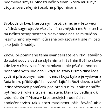
podmínka smysluplnosti našich snah, která musí být
vždy znova veřejně i osobně připomínána.
Svoboda církve, kterou nyní prožíváme, je v této věci
svůdná: sugeruje, že vše závisí na vnějších možnostech a
na našich schopnostech. Nesvoboda nás za minulého
režimu mnohdy velmi důrazně odkazovala k síle milosti
jako jediné naději.
Znovu připomínané téma evangelizace je v NMI stavěno
do úzké souvislosti se slyšením a hlásáním Božího slova.
Zde lze v církvi v naší zemi mluvit stále ještě o mnoha
nenaplněných úkolech. I když se stalo Písmo díky řadě
vydání přístupným všem lidem, i když byla a je vydávána
řada knih, přibližujících a vysvětlujících Boží slovo, a také
jednorázových pomůcek pro práci s ním , stále nemůže
být řeči o široké a trvalé iniciativě, která by vedla jak k
„zdomácnění“ Písma v křesťanských rodinách a
společenstvích, tak k srozumitelnému přibližování Bible