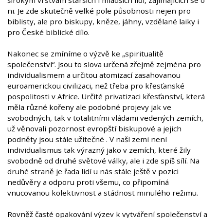
širokým vrstvám starších i mladších lidí, zajímajících se o
ni. Je zde skutečně velké pole působnosti nejen pro
biblisty, ale pro biskupy, kněze, jáhny, vzdělané laiky i
pro České biblické dílo.
Nakonec se zmíníme o výzvě ke „spiritualitě
společenství“. Jsou to slova určená zřejmě zejména pro
individualismem a určitou atomizací zasahovanou
euroamerickou civilizaci, než třeba pro křesťanské
pospolitosti v Africe. Určité privatizaci křesťanství, která
měla různé kořeny ale podobné projevy jak ve
svobodných, tak v totalitními vládami vedených zemích,
už věnovali pozornost evropští biskupové a jejich
podněty jsou stále užitečné . V naší zemi není
individualismus tak výrazný jako v zemích, které žily
svobodně od druhé světové války, ale i zde spíš sílí. Na
druhé straně je řada lidí u nás stále ještě v pozici
nedůvěry a odporu proti všemu, co připomíná
vnucovanou kolektivnost a stádnost minulého režimu.
Rovněž časté opakování výzev k vytváření společenství a