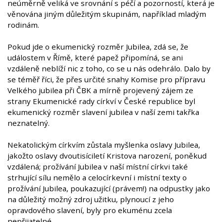
neúměrně veliká ve srovnání s péčí a pozorností, která je
věnována jiným důležitým skupinám, například mladým
rodinám.
Pokud jde o ekumenický rozměr Jubilea, zdá se, že
událostem v Římě, které papež připomíná, se ani
vzdáleně neblíží nic z toho, co se u nás odehrálo. Dalo by
se téměř říci, že přes určité snahy Komise pro přípravu
Velkého jubilea při ČBK a mírně projevený zájem ze
strany Ekumenické rady církví v České republice byl
ekumenický rozměr slavení jubilea v naší zemi takřka
neznatelný.
Nekatolickým církvím zůstala myšlenka oslavy Jubilea,
jakožto oslavy dvoutisíciletí Kristova narození, poněkud
vzdálená; prožívání Jubilea v naší místní církvi také
strhující sílu nemělo a celocírkevní i místní texty o
prožívání Jubilea, poukazující (právem!) na odpustky jako
na důležitý možný zdroj užitku, plynoucí z jeho
opravdového slavení, byly pro ekuménu zcela
nepřijatelné.