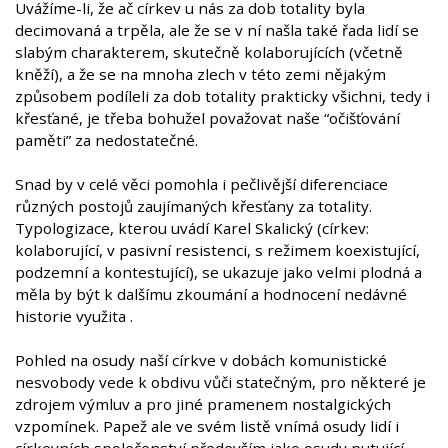
Uvážíme-li, že ač církev u nás za dob totality byla
decimovaná a trpěla, ale že se v ní našla také řada lidí se
slabým charakterem, skutečně kolaborujících (včetně
kněží), a že se na mnoha zlech v této zemi nějakým
způsobem podíleli za dob totality prakticky všichni, tedy i
křesťané, je třeba bohužel považovat naše “očišťování
paměti” za nedostatečné.
Snad by v celé věci pomohla i pečlivější diferenciace
různých postojů zaujímaných křesťany za totality.
Typologizace, kterou uvádí Karel Skalický (církev:
kolaborující, v pasivní resistenci, s režimem koexistující,
podzemní a kontestující), se ukazuje jako velmi plodná a
měla by být k dalšímu zkoumání a hodnocení nedávné
historie využita .
Pohled na osudy naší církve v dobách komunistické
nesvobody vede k obdivu vůči statečným, pro některé je
zdrojem výmluv a pro jiné pramenem nostalgických
vzpomínek. Papež ale ve svém listě vnímá osudy lidí i