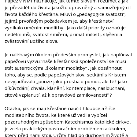
Papež v NMI naznačuje, jak těmto slovům rozumět a jak
je převádět do života jakožto oprávněný a samozřejmý cíl
života každého křesťana. Mluví o „pedagogice svatosti“,
jejímž prvořadým požadavkem je, aby křesťanství
vynikalo uměním modlitby . Jako další priority označuje
nedělní mši, svátost smíření, primát milosti, slyšení a
zvěstování Božího slova.
Je naléhavým úkolem především promyslet, jak naplňovat
papežovu výzvu:“naše křesťanská společenství se musí
stát autentickými „školami“ modlitby“ . Jak dosáhnout
toho, aby se, podle papežových slov, setkání s Kristem
nevyjadřovalo „pouze jako prosba o pomoc, ale též jako
díkůvzdání, chvála, klanění, kontemplace, naslouchání,
citové vzplanutí, až k opravdové zamilovanosti“ ?
Otázka, jak se mají křesťané naučit hloubce a šířce
modlitebního života, ke které už vedl a vybízel
pozoruhodným způsobem Katechismus katolické církve ,
je zcela praktickým pastoračním problémem a úkolem,
který před námi stojí. Určitý hlad po duchovním životě a