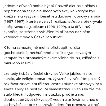
Jedním z důvodů mohla být až únavně dlouhá a někdy i
nepřehledná série dlouhodobých akcí, ke kterým byli
kněží a laici vyzýváni: Desetiletí duchovní obnovy národa
(1987-1997), které se ve své realizaci střetlo a překrývalo
s přípravou na Jubileum (1996-1999), a ta dříve než
skončila, se střetla s vyhlášením přípravy na Sněm
katolické církve v České republice .
K tomu samozřejmě mohla přistoupit i určitá
(pochopitelná) nechuť mnoha lidí k organizovaným
kampaním a hromadným akcím všeho druhu, zděděná z
minulého režimu.
Lze tedy říci, že v české církvi se Velké jubileum sice
slavilo, ale velkým tématem, výrazně ovlivňujícím po celý
rok život církve, ani tříletou cestou hluboké obnovy víry a
života z víry se nestalo. Za samostatnou úvahu by zřejmě
stálo hledání odpovědi na otázku, proč je u nás
dlouhodobě život církve spíš veden a určován snahou o
zachování a dobré realizování “denního provozu” a proč