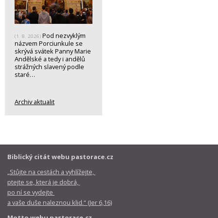
Pod nezvyklým
(1. 8. 2026)
názvem Porciunkule se
skrývá svátek Panny Marie
Andělské a tedy i andělů
strážných slavený podle
staré…
Archiv aktualit
Biblický citát webu pastorace.cz
„Stůjte na cestách a vyhlížejte,
ptejte se, která je dobrá,
po ní se vydejte
a vaše duše naleznou klid.“ (Jer 6,16)
Motto webu pastorace.cz