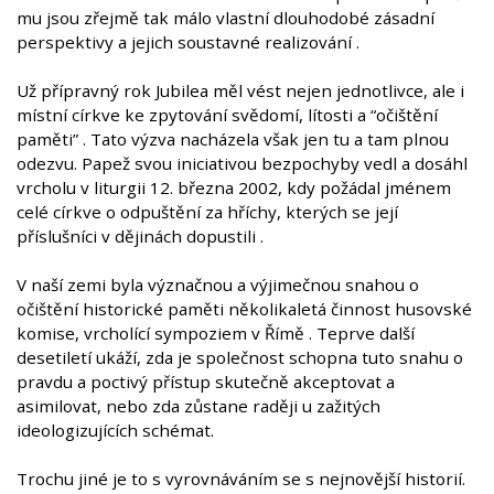
mu jsou zřejmě tak málo vlastní dlouhodobé zásadní
perspektivy a jejich soustavné realizování .
Už přípravný rok Jubilea měl vést nejen jednotlivce, ale i
místní církve ke zpytování svědomí, lítosti a “očištění
paměti” . Tato výzva nacházela však jen tu a tam plnou
odezvu. Papež svou iniciativou bezpochyby vedl a dosáhl
vrcholu v liturgii 12. března 2002, kdy požádal jménem
celé církve o odpuštění za hříchy, kterých se její
příslušníci v dějinách dopustili .
V naší zemi byla význačnou a výjimečnou snahou o
očištění historické paměti několikaletá činnost husovské
komise, vrcholící sympoziem v Římě . Teprve další
desetiletí ukáží, zda je společnost schopna tuto snahu o
pravdu a poctivý přístup skutečně akceptovat a
asimilovat, nebo zda zůstane raději u zažitých
ideologizujících schémat.
Trochu jiné je to s vyrovnáváním se s nejnovější historií.