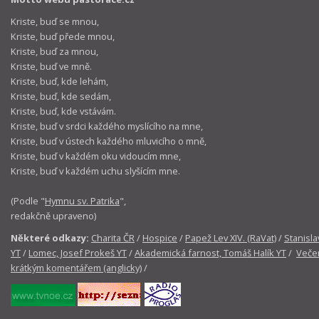
Kriste, buď se mnou,
Kriste, buď přede mnou,
Kriste, buď za mnou,
Kriste, buď ve mně.
Kriste, buď, kde lehám,
Kriste, buď, kde sedám,
Kriste, buď, kde vstávám.
Kriste, buď v srdci každého myslícího na mne,
Kriste, buď v ústech každého mluvicího o mně,
Kriste, buď v každém oku vidoucím mne,
Kriste, buď v každém uchu slyšícím mne.
(Podle "
Hymnu sv. Patrika
",
redakčně upraveno)
Některé odkazy:
Charita ČR
/
Hospice
/
Papež Lev XIV. (RaVat)
/
Stanisla
YT
/
Lomec, Josef Prokeš YT
/
Akademická farnost, Tomáš Halík YT
/
Večer
krátkým komentářem (anglicky)
/