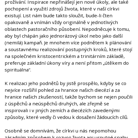
prožívání. Inspirace nepřinášejí jen nové úkoly, ale také
pochopení a využití zdrojů života, které v naší církvi
existují. List nám bude takto sloužit, bude-li čten
opakovaně a vnímán vždy originálně v jednotlivých
oblastech pastoračního působení. Nepodněcuje k tomu,
aby byl chápán jako jednorázový úkol nebo jako další
(nemilá) kampaň. Je mnohem více podnětem k plánování
a soustavnému realizování postupných kroků, které stojí
na společném kristocentrickém a trinitárním základě,
preferuje základní úkony víry a není přitom „útěkem do
spirituálna“.
K realizaci jeho podnětů by jistě prospělo, kdyby se co
nejvíce rozšířil pohled za hranice našich diecézí a za
hranice našich zkušeností, takže bychom se nejen poučili
z úspěchů a neúspěchů druhých, ale zřejmě se
inspirovali i v jiných zemích a diecézích zavedenými
způsoby, které vedly či vedou k dosažení žádoucích cílů.
Osobně se domnívám, že církvi u nás nepomohou
zásadním způsobem k rozvoji života ani urputné snahy