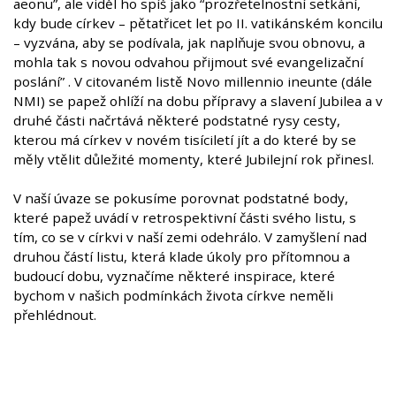
aeonu”, ale viděl ho spíš jako “prozřetelnostní setkání,
kdy bude církev – pětatřicet let po II. vatikánském koncilu
– vyzvána, aby se podívala, jak naplňuje svou obnovu, a
mohla tak s novou odvahou přijmout své evangelizační
poslání” . V citovaném listě Novo millennio ineunte (dále
NMI) se papež ohlíží na dobu přípravy a slavení Jubilea a v
druhé části načrtává některé podstatné rysy cesty,
kterou má církev v novém tisíciletí jít a do které by se
měly vtělit důležité momenty, které Jubilejní rok přinesl.
V naší úvaze se pokusíme porovnat podstatné body,
které papež uvádí v retrospektivní části svého listu, s
tím, co se v církvi v naší zemi odehrálo. V zamyšlení nad
druhou částí listu, která klade úkoly pro přítomnou a
budoucí dobu, vyznačíme některé inspirace, které
bychom v našich podmínkách života církve neměli
přehlédnout.