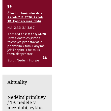
Čtení z dnešního dne:
Pátek 7. 8. 2026, Pátek
18. týdne v mezidobí
Nah 2,1.3; 3,1-3.6-7;
Komentář k Mt 16,24-28:
Ztráta vlastních jistot a
falešných představ ať je
pozváním k tomu, aby mě
Ježíš naplnil. Chci mu k
tomu dát prostor!
Zdroj:
Nedělní liturgie
Aktuality
Nedělní přímluvy
/ 19. neděle v
mezidobí, cyklus