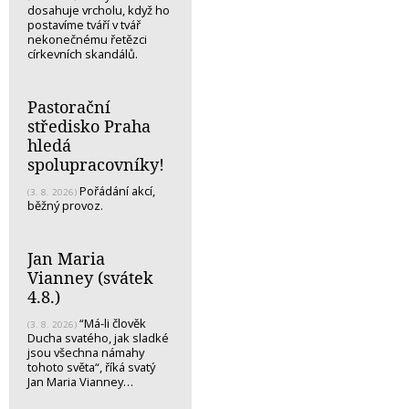
dosahuje vrcholu, když ho
postavíme tváří v tvář
nekonečnému řetězci
církevních skandálů.
Pastorační
středisko Praha
hledá
spolupracovníky!
Pořádání akcí,
(3. 8. 2026)
běžný provoz.
Jan Maria
Vianney (svátek
4.8.)
“Má-li člověk
(3. 8. 2026)
Ducha svatého, jak sladké
jsou všechna námahy
tohoto světa“, říká svatý
Jan Maria Vianney…