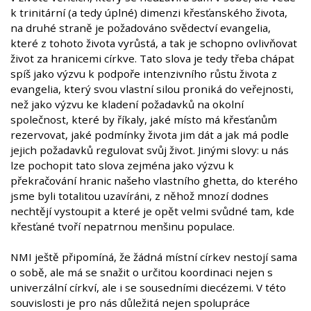
k trinitární (a tedy úplné) dimenzi křesťanského života,
na druhé straně je požadováno svědectví evangelia,
které z tohoto života vyrůstá, a tak je schopno ovlivňovat
život za hranicemi církve. Tato slova je tedy třeba chápat
spíš jako výzvu k podpoře intenzivního růstu života z
evangelia, který svou vlastní silou proniká do veřejnosti,
než jako výzvu ke kladení požadavků na okolní
společnost, které by říkaly, jaké místo má křesťanům
rezervovat, jaké podmínky života jim dát a jak má podle
jejich požadavků regulovat svůj život. Jinými slovy: u nás
lze pochopit tato slova zejména jako výzvu k
překračování hranic našeho vlastního ghetta, do kterého
jsme byli totalitou uzavíráni, z něhož mnozí dodnes
nechtějí vystoupit a které je opět velmi svůdné tam, kde
křesťané tvoří nepatrnou menšinu populace.
NMI ještě připomíná, že žádná místní církev nestojí sama
o sobě, ale má se snažit o určitou koordinaci nejen s
univerzální církví, ale i se sousedními diecézemi. V této
souvislosti je pro nás důležitá nejen spolupráce