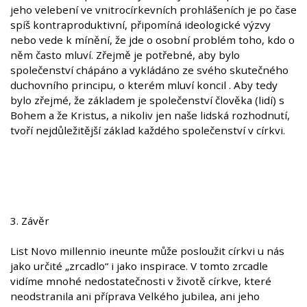
jeho velebení ve vnitrocírkevních prohlášeních je po čase
spíš kontraproduktivní, připomíná ideologické výzvy
nebo vede k mínění, že jde o osobní problém toho, kdo o
něm často mluví. Zřejmě je potřebné, aby bylo
společenství chápáno a vykládáno ze svého skutečného
duchovního principu, o kterém mluví koncil . Aby tedy
bylo zřejmé, že základem je společenství člověka (lidí) s
Bohem a že Kristus, a nikoliv jen naše lidská rozhodnutí,
tvoří nejdůležitější základ každého společenství v církvi.
3. Závěr
List Novo millennio ineunte může posloužit církvi u nás
jako určité „zrcadlo“ i jako inspirace. V tomto zrcadle
vidíme mnohé nedostatečnosti v životě církve, které
neodstranila ani příprava Velkého jubilea, ani jeho