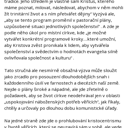
tradice. Jeho středem je vlastně sám Kristus, kterého
máme poznat, milovat, následovat, abychom v něm mohli
žít trinitární život a s ním přetvářet dějiny“ Vyzývá ale,
„aby se tento program proměnil v pastorační plány,
uzpůsobené situaci jednotlivých společenství“ . A zde je
podle něho úkol pro místní církve, kde „je možné
vytvářet konkrétní programové kroky….které umožní,
aby Kristova zvěst pronikala k lidem, aby vytvářela
společenství a svědectvím o hodnotách evangelia silně
ovlivňovala společnost a kulturu“ .
Tato stručná ale nesmírně obsažná výzva může sloužit
jako zrcadlo pro posouzení dlouhodobějších snah i
každodenního úsilí ve farnostech a diecézích naší země.
Nejde o plány široké a nápadné, ale jde zřetelně o
požadavek, aby se život církve neodehrával jen v oblasti
„uspokojování náboženských potřeb věřících“, jak říkaly,
chtěly a určovaly po dlouhou dobu komunistické úřady.
Na jedné straně zde jde o prohlubování kristocentrismu
v životě věřících, který se neuzavírá sám v sobě, ale vede