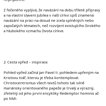
Z řečeného vyplývá, že navázání na dobu tříleté přípravy
a na vlastní slavení Jubilea v naší církvi spíš znamená
navázání na práci na dosud ne zcela splněných nebo
započatých tématech, než rozvíjení existujícího širokého
a hlubokého vzmachu života církve.
2. Cesta vpřed – inspirace.
Pohled vpřed začíná Jan Pavel II. pohledem upřeným na
Kristovu tvář, kterou je třeba kontemplovat.
Christocentrismus všech textů tohoto tak silně
mariánsky orientovaného papeže je trvalý a výrazný,
zřetelný od jeho první encykliky Redemptor hominis až
po NMI.