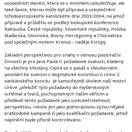
sousedních diecézí, která se v mnohém uskutečňuje, ale
také šance, kterou může být příprava a uskutečnění
Středoevropského katolického dne 2003/2004, na jehož
přípravě a průběhu se podílejí biskupské konference
Rakouska, České republiky, Slovenské republiky, Polska,
Maďarska, Slovinska, Bosny-Hercegoviny a Chorvatska
pod společným motem: Kristus - naděje Evropy.
Základní perspektivou pro snahy o obnovu pastorační
činnosti je pro Jana Pavla II. požadavek svatosti, kladený
na všechny křesťany. Opírá se o pasáž o všeobecném
povolání ke svatosti v dogmatické konstituci o církvi 2.
vatikánského koncilu . Je samozřejmě úkolem naší místní
církve „přeložit“ tyto požadavky do myšlenkových
schémat a tvarů, pochopitelných našim věřícím a
předávat tento požadavek jako (uskutečnitelnou!)
perspektivu, nikoliv jen jako jednorázovou výzvu nějaké
krátkodobé kampaně či jako kvalifikační požadavek, jehož
naplnění bude přísně kontrolováno.