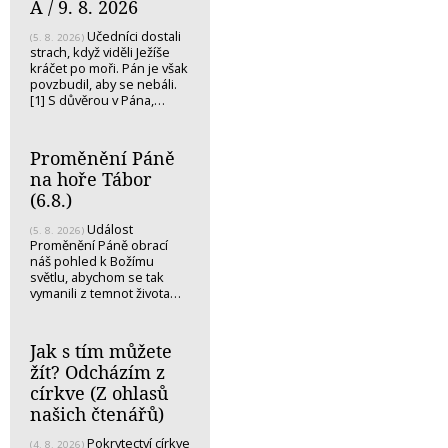
A / 9. 8. 2026
Učedníci dostali
(5. 8. 2026)
strach, když viděli Ježíše
kráčet po moři. Pán je však
povzbudil, aby se nebáli.
[1] S důvěrou v Pána,…
Proměnění Páně
na hoře Tábor
(6.8.)
Událost
(5. 8. 2026)
Proměnění Páně obrací
náš pohled k Božímu
světlu, abychom se tak
vymanili z temnot života…
Jak s tím můžete
žít? Odcházím z
církve (Z ohlasů
našich čtenářů)
Pokrytectví církve
(4. 8. 2026)