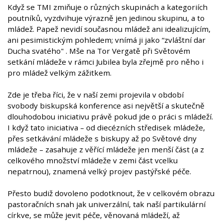
Když se TMI zmiňuje o různých skupinách a kategoriích
poutníků, vyzdvihuje výrazně jen jedinou skupinu, a to
mládež. Papež nevidí současnou mládež ani idealizujícím,
ani pesimistickým pohledem; vnímá ji jako “zvláštní dar
Ducha svatého" . Mše na Tor Vergatě při Světovém
setkání mládeže v rámci Jubilea byla zřejmě pro něho i
pro mládež velkým zážitkem.
Zde je třeba říci, že v naší zemi projevila v období
svobody biskupská konference asi největší a skutečně
dlouhodobou iniciativu právě pokud jde o práci s mládeží.
I když tato iniciativa – od diecézních středisek mládeže,
přes setkávání mládeže s biskupy až po Světové dny
mládeže – zasahuje z věřící mládeže jen menší část (a z
celkového množství mládeže v zemi část vcelku
nepatrnou), znamená velký projev pastýřské péče.
Přesto budiž dovoleno podotknout, že v celkovém obrazu
pastoračních snah jak univerzální, tak naší partikulární
církve, se může jevit péče, věnovaná mládeží, až