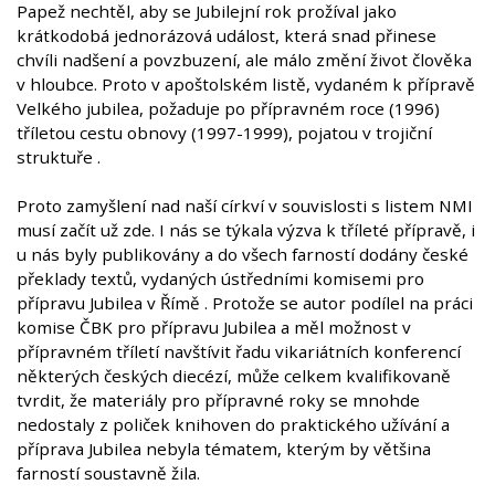
Papež nechtěl, aby se Jubilejní rok prožíval jako
krátkodobá jednorázová událost, která snad přinese
chvíli nadšení a povzbuzení, ale málo změní život člověka
v hloubce. Proto v apoštolském listě, vydaném k přípravě
Velkého jubilea, požaduje po přípravném roce (1996)
tříletou cestu obnovy (1997-1999), pojatou v trojiční
struktuře .
Proto zamyšlení nad naší církví v souvislosti s listem NMI
musí začít už zde. I nás se týkala výzva k tříleté přípravě, i
u nás byly publikovány a do všech farností dodány české
překlady textů, vydaných ústředními komisemi pro
přípravu Jubilea v Římě . Protože se autor podílel na práci
komise ČBK pro přípravu Jubilea a měl možnost v
přípravném tříletí navštívit řadu vikariátních konferencí
některých českých diecézí, může celkem kvalifikovaně
tvrdit, že materiály pro přípravné roky se mnohde
nedostaly z poliček knihoven do praktického užívání a
příprava Jubilea nebyla tématem, kterým by většina
farností soustavně žila.