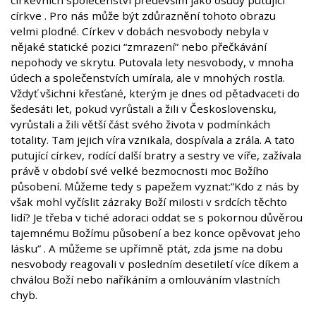
církevních společenství především jako osudy putující
církve . Pro nás může být zdůraznění tohoto obrazu
velmi plodné. Církev v dobách nesvobody nebyla v
nějaké statické pozici “zmrazení” nebo přečkávání
nepohody ve skrytu. Putovala lety nesvobody, v mnoha
údech a společenstvích umírala, ale v mnohých rostla.
Vždyť všichni křesťané, kterým je dnes od pětadvaceti do
šedesáti let, pokud vyrůstali a žili v Československu,
vyrůstali a žili větší část svého života v podmínkách
totality. Tam jejich víra vznikala, dospívala a zrála. A tato
putující církev, rodící další bratry a sestry ve víře, zažívala
právě v období své velké bezmocnosti moc Božího
působení. Můžeme tedy s papežem vyznat:”Kdo z nás by
však mohl vyčíslit zázraky Boží milosti v srdcích těchto
lidí? Je třeba v tiché adoraci oddat se s pokornou důvěrou
tajemnému Božímu působení a bez konce opěvovat jeho
lásku” . A můžeme se upřímně ptát, zda jsme na dobu
nesvobody reagovali v posledním desetiletí více díkem a
chválou Boží nebo naříkáním a omlouváním vlastních
chyb.