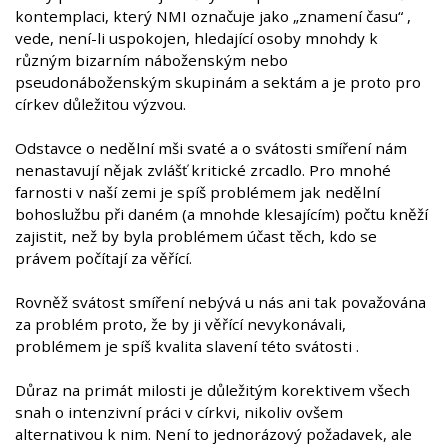
kontemplaci, který NMI označuje jako „znamení času“ ,
vede, není-li uspokojen, hledající osoby mnohdy k
různým bizarním náboženským nebo
pseudonáboženským skupinám a sektám a je proto pro
církev důležitou výzvou.
Odstavce o nedělní mši svaté a o svátosti smíření nám
nenastavují nějak zvlášť kritické zrcadlo. Pro mnohé
farnosti v naší zemi je spíš problémem jak nedělní
bohoslužbu při daném (a mnohde klesajícím) počtu kněží
zajistit, než by byla problémem účast těch, kdo se
právem počítají za věřící.
Rovněž svátost smíření nebývá u nás ani tak považována
za problém proto, že by ji věřící nevykonávali,
problémem je spíš kvalita slavení této svátosti .
Důraz na primát milosti je důležitým korektivem všech
snah o intenzivní práci v církvi, nikoliv ovšem
alternativou k nim. Není to jednorázový požadavek, ale