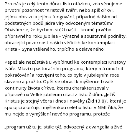
Pro nás je celý tento důraz listu otázkou, zda věnujeme
prvotní pozornost “Kristově tváři”, nebo spíš církvi,
jejímu obrazu a jejímu fungování, případně dalším od
podstatných bodů jádra víry odvozeným tématům?
Obávám se, že bychom stěží našli – kromě prvého
přípravného roku Jubilea – výrazné a soustavné podněty,
obracející pozornost našich věřících ke kontemplaci
Krista – Syna vtěleného, trpícího a oslaveného.
Papež ale nezůstává u vybídnutí ke kontemplaci Kristovy
tváře. Mluví o pastoračním programu, který má umožnit
pokračování a rozvíjení toho, co bylo v jubilejním roce
slaveno a prožito. Opět se obrací k myšlence trvalé
kontinuity života církve, kterou charakterizoval v
přípravě na Velké jubileum citací z listu Židům: „Ježíš
Kristus je stejný včera i dnes i navěky (Žid 13,8)“, která je
spojující a určující myšlenkou celého listu. V NMI říká, že
mu nejde o vymýšlení nového programu, protože
„program už tu je; stále týž, odvozený z evangelia a živé