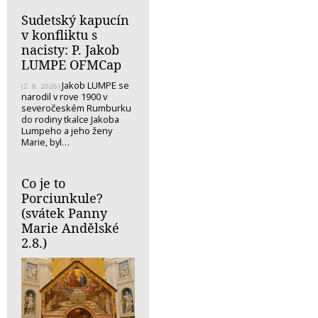
Sudetský kapucín
v konfliktu s
nacisty: P. Jakob
LUMPE OFMCap
Jakob LUMPE se
(2. 8. 2026)
narodil v rove 1900 v
severočeském Rumburku
do rodiny tkalce Jakoba
Lumpeho a jeho ženy
Marie, byl…
Co je to
Porciunkule?
(svátek Panny
Marie Andělské
2.8.)