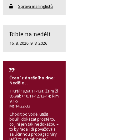
Správa mailinglistů
Bible na neděli
16. 8. 2026
,
9. 8. 2026
Čtení z dnešního dne:
Neděle . .
1 Král 19,9a.11-13a; Žalm Žl
85,9ab+10.11-12.13-14; Řím
9,1-5
Mt 14,22-33
Chodit po vodě, utišit
bouři, dokázat prostě to,
co jiní jen tak nedokážou –
to by řada lidí považovala
za účinnou propagaci víry.
Ježíš to ale tak nevidí.