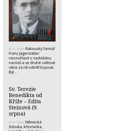
Rakouský farmář
(8. 8. 2026)
Franz Jägerstätter
nesouhlasil s nadvládou
nacistů a ve druhé světové
válce za ně odmítl bojovat.
Byl…
Sv. Terezie
Benedikta od
Kříže – Edita
Steinová (9.
srpna)
Německá
(8. 8. 2026)
židovka, křesťanka,