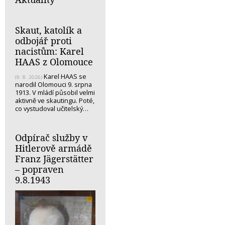
Skaut, katolík a
odbojář proti
nacistům: Karel
HAAS z Olomouce
Karel HAAS se
(9. 8. 2026)
narodil Olomouci 9. srpna
1913. V mládí působil velmi
aktivně ve skautingu. Poté,
co vystudoval učitelský…
Odpírač služby v
Hitlerově armádě
Franz Jägerstätter
– popraven
9.8.1943