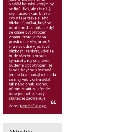
Nedělá kousky, kterým by
se lidé divili, ale chce být
svým učedníkům blízko.
Pro nás je těžké s jeho
blízkostí počítat, když se
bouře nechce utišit a když
se cítíme být ohroženi
vlnami. Proto je třeba
prosit o dar víry, protože
víra nás udrží v Ježíšově
blízkosti i tenkrát, když se
bude všechno hroutit,
kymácet a my se právem
budeme cítit ohroženi. Je
škoda, když se křesťané
jen do krve hádají o to, zda
se mají věci v církvi dělat
tak nebo onak. Mohou
přitom ztratit ze zřetele
toho jediného, který
skutečně zachraňuje.
Zdroj:
Nedělní liturgie
Aktuality