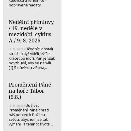
katolička a řeholnice -
popravená nacisty...
Nedělní přímluvy
/ 19. neděle v
mezidobí, cyklus
A / 9. 8. 2026
Učedníci dostali
(5. 8. 2026)
strach, když viděli Ježíše
kráčet po moři. Pán je však
povzbudil, aby se nebáli.
[1] S důvěrou v Pána,…
Proměnění Páně
na hoře Tábor
(6.8.)
Událost
(5. 8. 2026)
Proměnění Páně obrací
náš pohled k Božímu
světlu, abychom se tak
vymanili z temnot života…