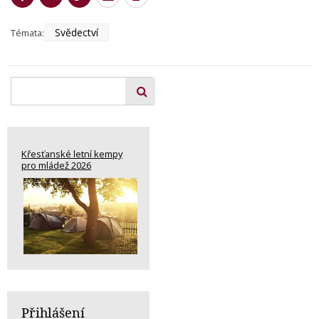
Svědectví
Témata:
Křesťanské letní kempy
pro mládež 2026
Přihlášení