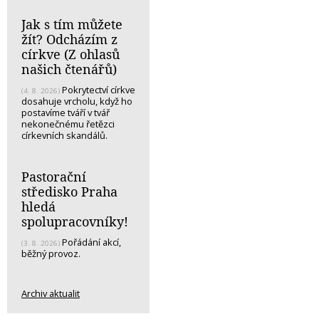
Jak s tím můžete
žít? Odcházím z
církve (Z ohlasů
našich čtenářů)
Pokrytectví církve
(4. 8. 2026)
dosahuje vrcholu, když ho
postavíme tváří v tvář
nekonečnému řetězci
církevních skandálů.
Pastorační
středisko Praha
hledá
spolupracovníky!
Pořádání akcí,
(3. 8. 2026)
běžný provoz.
Archiv aktualit