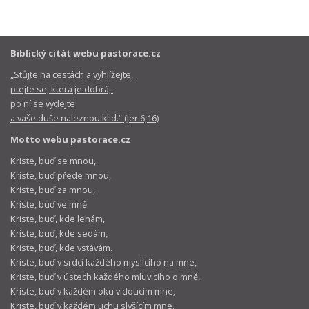
Biblický citát webu pastorace.cz
„Stůjte na cestách a vyhlížejte,
ptejte se, která je dobrá,
po ní se vydejte
a vaše duše naleznou klid.“ (Jer 6,16)
Motto webu pastorace.cz
Kriste, buď se mnou,
Kriste, buď přede mnou,
Kriste, buď za mnou,
Kriste, buď ve mně.
Kriste, buď, kde lehám,
Kriste, buď, kde sedám,
Kriste, buď, kde vstávám.
Kriste, buď v srdci každého myslícího na mne,
Kriste, buď v ústech každého mluvicího o mně,
Kriste, buď v každém oku vidoucím mne,
Kriste, buď v každém uchu slyšícím mne.