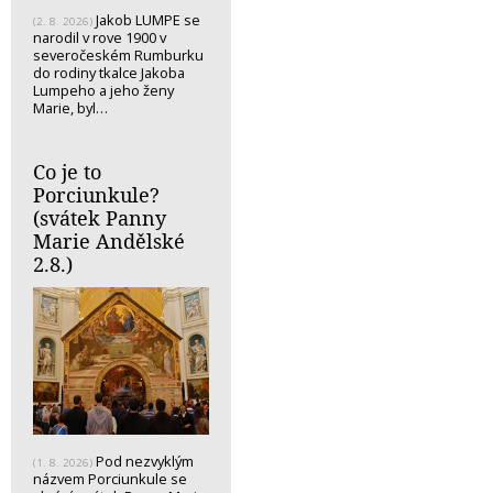
Jakob LUMPE se
(2. 8. 2026)
narodil v rove 1900 v
severočeském Rumburku
do rodiny tkalce Jakoba
Lumpeho a jeho ženy
Marie, byl…
Co je to
Porciunkule?
(svátek Panny
Marie Andělské
2.8.)
Pod nezvyklým
(1. 8. 2026)
názvem Porciunkule se