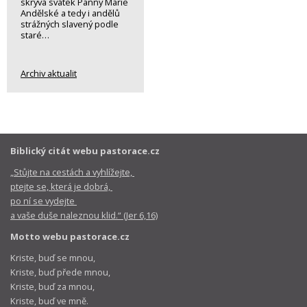
skrývá svátek Panny Marie
Andělské a tedy i andělů
strážných slavený podle
staré…
Archiv aktualit
Biblický citát webu pastorace.cz
„Stůjte na cestách a vyhlížejte,
ptejte se, která je dobrá,
po ní se vydejte
a vaše duše naleznou klid.“ (Jer 6,16)
Motto webu pastorace.cz
Kriste, buď se mnou,
Kriste, buď přede mnou,
Kriste, buď za mnou,
Kriste, buď ve mně.