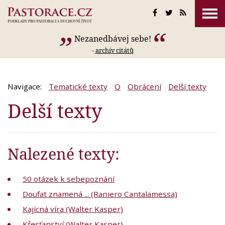
Nezanedbávej sebe!
-
archív citátů
Navigace:
Tematické texty
O
Obrácení
Delší texty
Delší texty
Nalezené texty:
50 otázek k sebepoznání
Doufat znamená ... (Raniero Cantalamessa)
Kajícná víra (Walter Kasper)
Křesťanství (Walter Kasper)