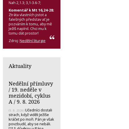
Nah 2,1.3; 3,1-3.6-7;
Komentář k Mt 16,24-28:
Ztráta vlastních jistot a
falešných představ ať je
pozváním k tomu, aby mě
Ježíš naplnil. Chci mu k
tomu dát prostor!
Zdroj:
Nedělní liturgie
Aktuality
Nedělní přímluvy
/ 19. neděle v
mezidobí, cyklus
A / 9. 8. 2026
Učedníci dostali
(5. 8. 2026)
strach, když viděli Ježíše
kráčet po moři. Pán je však
povzbudil, aby se nebáli.
[1] S důvěrou v Pána,…