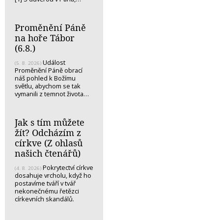
Proměnění Páně
na hoře Tábor
(6.8.)
Událost
(5. 8. 2026)
Proměnění Páně obrací
náš pohled k Božímu
světlu, abychom se tak
vymanili z temnot života…
Jak s tím můžete
žít? Odcházím z
církve (Z ohlasů
našich čtenářů)
Pokrytectví církve
(4. 8. 2026)
dosahuje vrcholu, když ho
postavíme tváří v tvář
nekonečnému řetězci
církevních skandálů.