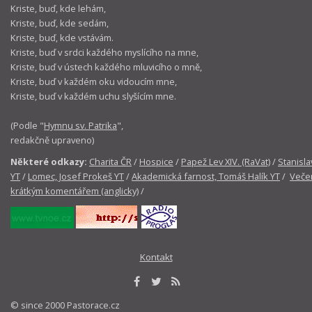
Kriste, buď, kde lehám,
Kriste, buď, kde sedám,
Kriste, buď, kde vstávám.
Kriste, buď v srdci každého myslícího na mne,
Kriste, buď v ústech každého mluvicího o mně,
Kriste, buď v každém oku vidoucím mne,
Kriste, buď v každém uchu slyšícím mne.
(Podle "
Hymnu sv. Patrika
",
redakčně upraveno)
Některé odkazy:
Charita ČR
/
Hospice
/
Papež Lev XIV. (RaVat)
/
Stanisla
YT
/
Lomec, Josef Prokeš YT
/
Akademická farnost, Tomáš Halík YT
/
Večer
krátkým komentářem (anglicky)
/
Kontakt
© since 2000 Pastorace.cz