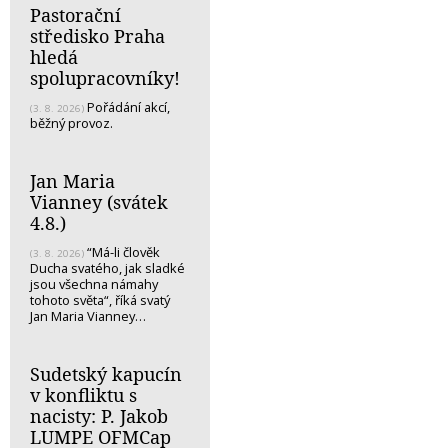
Pastorační
středisko Praha
hledá
spolupracovníky!
Pořádání akcí,
(3. 8. 2026)
běžný provoz.
Jan Maria
Vianney (svátek
4.8.)
“Má-li člověk
(3. 8. 2026)
Ducha svatého, jak sladké
jsou všechna námahy
tohoto světa“, říká svatý
Jan Maria Vianney…
Sudetský kapucín
v konfliktu s
nacisty: P. Jakob
LUMPE OFMCap