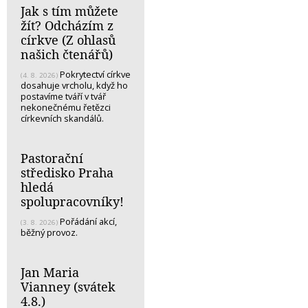
Jak s tím můžete
žít? Odcházím z
církve (Z ohlasů
našich čtenářů)
Pokrytectví církve
(4. 8. 2026)
dosahuje vrcholu, když ho
postavíme tváří v tvář
nekonečnému řetězci
církevních skandálů.
Pastorační
středisko Praha
hledá
spolupracovníky!
Pořádání akcí,
(3. 8. 2026)
běžný provoz.
Jan Maria
Vianney (svátek
4.8.)