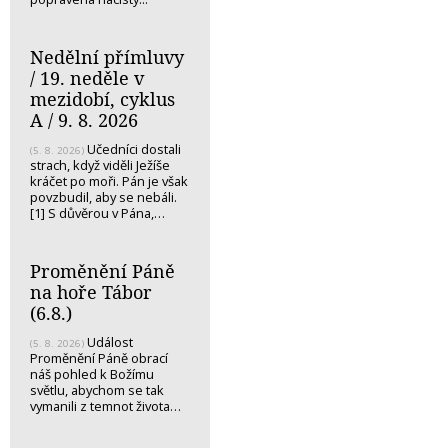
Nedělní přímluvy
/ 19. neděle v
mezidobí, cyklus
A / 9. 8. 2026
Učedníci dostali
(5. 8. 2026)
strach, když viděli Ježíše
kráčet po moři. Pán je však
povzbudil, aby se nebáli.
[1] S důvěrou v Pána,…
Proměnění Páně
na hoře Tábor
(6.8.)
Událost
(5. 8. 2026)
Proměnění Páně obrací
náš pohled k Božímu
světlu, abychom se tak
vymanili z temnot života…