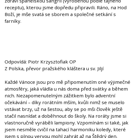
zdraví španělskou sangrii (vyrobenou podle tajného
receptu), kterou jsme dopředu připravili. Ráno, na Hod
Boží, je mše svatá se sborem a společné setkání s
farníky.
Odpovídá: Piotr Krzysztofiak OP
Z Polska, převor pražského kláštera u sv. Jiljí
Každé Vánoce jsou pro mě připomenutím oné výjimečné
atmosféry, jaká vládla u nás doma před svátky a během
nich. Nezapomenutelným zážitkem bylo adventní
očekávání – díky rorátním mším, kvůli nimž se muselo
vstávat brzy, už na šestou, aby se po mši člověk ještě
stačil nasnídat a doběhnout do školy. Na roráty jsme si
vlastnoručně vyráběli lampiony. Vzpomínám si také, jak
jsem nesměle cvičil na tahací harmoniku koledy, které
jsem s plnou vervou mohl zahrát až na Štědrý den.