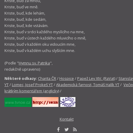
Kriste, buď za mnou,
Kriste, buď ve mně.
Kriste, buď, kde lehám,
Kriste, buď, kde sedám,
Kriste, buď, kde vstávám.
Kriste, buď v srdci každého myslícího na mne,
Kriste, buď v ústech každého mluvicího o mně,
Kriste, buď v každém oku vidoucím mne,
Kriste, buď v každém uchu slyšícím mne.
(Podle "
Hymnu sv. Patrika
",
redakčně upraveno)
Některé odkazy:
Charita ČR
/
Hospice
/
Papež Lev XIV. (RaVat)
/
Stanisla
YT
/
Lomec, Josef Prokeš YT
/
Akademická farnost, Tomáš Halík YT
/
Večer
krátkým komentářem (anglicky)
/
Kontakt