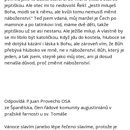
jeptiškou. Ale otec mi to nedovolil. Řekl: „Jestli miluješ
Boha, modli se k němu, ale kvůli tomu nemusíš měnit
náboženství.“ Teď jsem vdaná, můj manžel je Čech po
mamince a po tatínkovi Ind, máme dvě děti, takže
jeptiškou už se asi nestanu. Ale Ježíše miluji. A vlastně by
se mi líbilo být katoličkou. Když jdu do kostela, hluboce se
mě dotýká kázání i láska k Bohu, ale zároveň vím, že Bůh
přebývá hluboko ve mně, ne v náboženství. Bůh, který je
jeden, a tak jsem, stejně jako můj otec, ani já dosud
nenašla důvod, proč změnit náboženství.
Odpovídá: P.Juan Provecho OSA
ze Španělska, člen řádové komunity augustiniánů v
pražské farnosti u sv. Tomáše
Vánoce slavím (anebo lépe řečeno slavíme, protože je