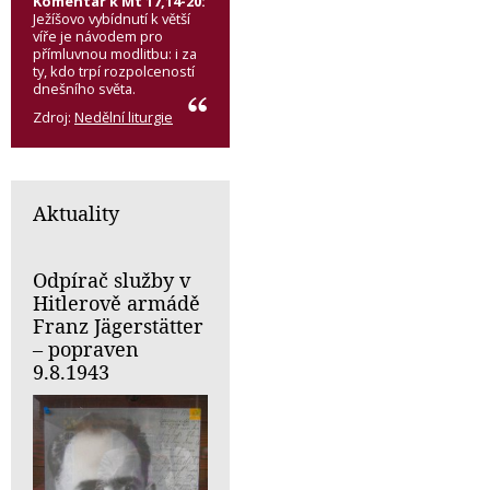
Komentář k Mt 17,14-20:
Ježíšovo vybídnutí k větší
víře je návodem pro
přímluvnou modlitbu: i za
ty, kdo trpí rozpolceností
dnešního světa.
Zdroj:
Nedělní liturgie
Aktuality
Odpírač služby v
Hitlerově armádě
Franz Jägerstätter
– popraven
9.8.1943