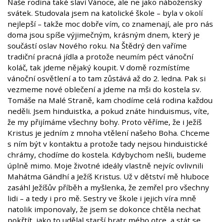
Naše rodina také slaví Vánoce, ale ne jako náboženský
svátek. Studovala jsem na katolické škole – byla v okolí
nejlepší – takže moc dobře vím, co znamenají, ale pro nás
doma jsou spíše výjimečným, krásným dnem, který je
součástí oslav Nového roku. Na Štědrý den vaříme
tradiční pracná jídla a protože neumím péct vánoční
koláč, tak jdeme nějaký koupit. V domě rozmístíme
vánoční osvětlení a to tam zůstává až do 2. ledna. Pak si
vezmeme nové oblečení a jdeme na mši do kostela sv.
Tomáše na Malé Straně, kam chodíme celá rodina každou
neděli. Jsem hinduistka, a pokud znáte hinduismus, víte,
že my přijímáme všechny bohy. Proto věříme, že i Ježíš
Kristus je jedním z mnoha vtělení našeho Boha. Chceme
s ním být v kontaktu a protože tady nejsou hinduistické
chrámy, chodíme do kostela. Kdybychom nešli, budeme
úplně mimo. Moje životné ideály vlastně nejvíc ovlivnili
Mahátma Gándhí a Ježíš Kristus. Už v dětství mě hluboce
zasáhl Ježíšův příběh a myšlenka, že zemřel pro všechny
lidi – a tedy i pro mě. Sestry ve škole i jejich víra mně
natolik imponovaly, že jsem se dokonce chtěla nechat
pokřtít, jako to udělal starší bratr mého otce, a stát se