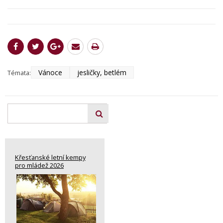
Vánoce
jesličky, betlém
Témata:
Křesťanské letní kempy
pro mládež 2026