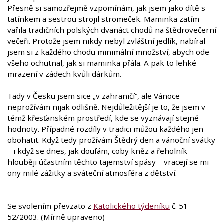
Přesně si samozřejmě vzpomínám, jak jsem jako dítě s
tatínkem a sestrou strojil stromeček. Maminka zatím
vařila tradičních polských dvanáct chodů na štědrovečerní
večeři. Protože jsem nikdy nebyl zvláštní jedlík, nabíral
jsem si z každého chodu minimální množství, abych ode
všeho ochutnal, jak si maminka přála. A pak to lehké
mrazení v zádech kvůli dárkům.
Tady v Česku jsem sice „v zahraničí“, ale Vánoce
neprožívám nijak odlišně. Nejdůležitější je to, že jsem v
témž křesťanském prostředí, kde se vyznávají stejné
hodnoty. Případné rozdíly v tradici můžou každého jen
obohatit. Když tedy prožívám Štědrý den a vánoční svátky
– i když se dnes, jak doufám, coby kněz a řeholník
hlouběji účastním těchto tajemství spásy – vracejí se mi
ony milé zážitky a sváteční atmosféra z dětství.
Se svolením převzato z
Katolického týdeníku
č. 51-
52/2003. (Mírně upraveno)