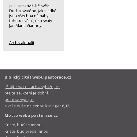
“Má-li člověk
(3. 8. 2026)
Ducha svatého, jak sladké
jsou všechna námahy
tohoto světa“, říká svatý
Jan Maria Vianney…
Archiv aktualit
Biblický citát webu pastorace.cz
„Stůjte na cestách a vyhlížejte,
ptejte se, která je dobrá,
po ní se vydejte
a vaše duše naleznou klid.“ (Jer 6,16)
Motto webu pastorace.cz
Kriste, buď se mnou,
Kriste, buď přede mnou,