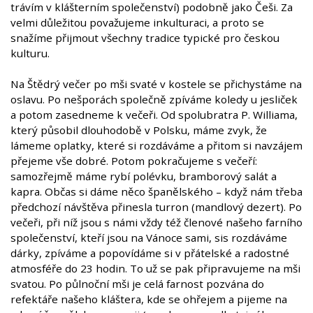
trávím v klášterním společenství) podobně jako Češi. Za
velmi důležitou považujeme inkulturaci, a proto se
snažíme přijmout všechny tradice typické pro českou
kulturu.
Na Štědrý večer po mši svaté v kostele se přichystáme na
oslavu. Po nešporách společně zpíváme koledy u jesliček
a potom zasedneme k večeři. Od spolubratra P. Williama,
který působil dlouhodobě v Polsku, máme zvyk, že
lámeme oplatky, které si rozdáváme a přitom si navzájem
přejeme vše dobré. Potom pokračujeme s večeří:
samozřejmě máme rybí polévku, bramborový salát a
kapra. Občas si dáme něco španělského – když nám třeba
předchozí návštěva přinesla turron (mandlový dezert). Po
večeři, při níž jsou s námi vždy též členové našeho farního
společenství, kteří jsou na Vánoce sami, sis rozdáváme
dárky, zpíváme a popovídáme si v přátelské a radostné
atmosféře do 23 hodin. To už se pak připravujeme na mši
svatou. Po půlnoční mši je celá farnost pozvána do
refektáře našeho kláštera, kde se ohřejem a pijeme na