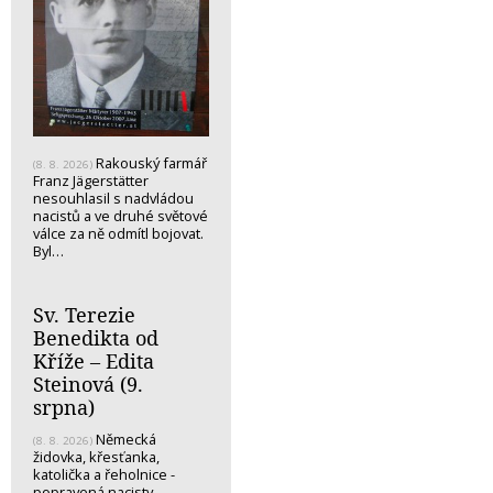
Rakouský farmář
(8. 8. 2026)
Franz Jägerstätter
nesouhlasil s nadvládou
nacistů a ve druhé světové
válce za ně odmítl bojovat.
Byl…
Sv. Terezie
Benedikta od
Kříže – Edita
Steinová (9.
srpna)
Německá
(8. 8. 2026)
židovka, křesťanka,
katolička a řeholnice -
popravená nacisty...