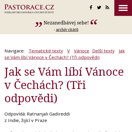
Nezanedbávej sebe!
-
archív citátů
Navigace:
Tematické texty
V
Vánoce
Delší texty
Jak
se Vám líbí Vánoce v Čechách? (Tři odpovědi)
Jak se Vám líbí Vánoce
v Čechách? (Tři
odpovědi)
Odpovídá: Ratnanjali Gadireddi
z Indie, žijící v Praze