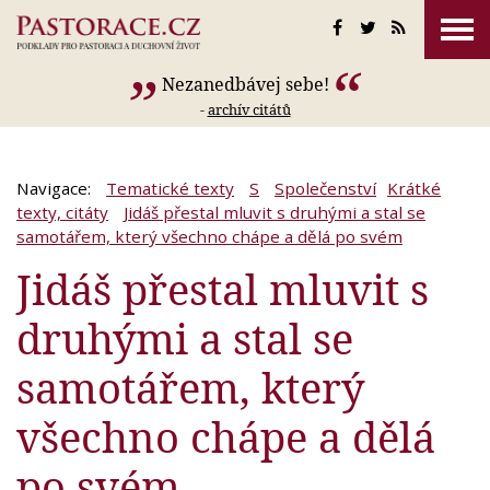
Nezanedbávej sebe!
-
archív citátů
Navigace:
Tematické texty
S
Společenství
Krátké
texty, citáty
Jidáš přestal mluvit s druhými a stal se
samotářem, který všechno chápe a dělá po svém
Jidáš přestal mluvit s
druhými a stal se
samotářem, který
všechno chápe a dělá
po svém