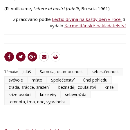
(R. Voillaume,
Lettere ai nostri fratelli
, Brescia 1961).
Zpracováno podle
Lectio divina na každý den v roce
3
vydalo
Karmelitánské nakladatelství
Jidáš
Samota, osamocenost
sebestřednost
Témata:
svévole
místo
Společenství
úhel pohledu
zrada, zrádce, zrazení
beznaděj, zoufalství
Krize
krize osobní
krize víry
sebevražda
temnota, tma, noc, vypraholst