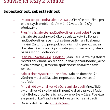
Související texty k tématu:
Soběstačnost, sebestřednost
Pastorace pro Boha, ale BEZ BOHA
Čím více kroužíme jen
okolo svých problémů, tím méně životodárné síly
předáváme…
Prosím vás, abyste nedůvěřovali jen sami sobě
Prosím
vás, abyste všechny své úkoly zcela zakotvili v Bohu a
nedůvěřovali jen své moci, svému vědění ani lidskému
mínění. Za tohoto předpokladu vás mohu považovat za
dostatečně ozbrojené proti velikým protivenstvím, která
na vás mohou dolehnout.
Jean Paul Sartre – Co je peklo?
Jean Paul Sartre byl ateista.
Nevěřil ani v Boha, ani v nebe. Je však pozoruhodné, jak ve
svém dramatu „Uzavřená společnost“ charakterizoval
peklo...
Kdo si chce vystačit pouze sám...
Kdo se domnívá, že
všechno musí udělat sám, nepostoupí na své cestě
kupředu.
Mnozí lidé vykonali velké věci, sami ale padli
Mnozí lidé
vykonali velké skutky, učinili nemálo divů a přivedli řadu
lidí k Bohu, protože jejich skutky vyvolávaly úžas. Posléze
ale právě ti, kteří zachránili tolik ostatních, sami padli.
Další texty k tématu
soběstačnost