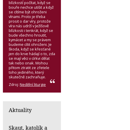
blízkostí počítat, když se
bouře nechce utišit a když
se cítíme být ohroženi
vlnami. Proto je třeba
prosit o dar víry, protože
víra nás udrží v Ježíšově
blízkosti i tenkrát, když se
bude všechno hroutit,
kymácet a my se právem
budeme cítit ohroženi. Je
škoda, když se křesťané
jen do krve hádají o to, zda
se mají věci v církvi dělat
tak nebo onak. Mohou
přitom ztratit ze zřetele
toho jediného, který
skutečně zachraňuje.
Zdroj:
Nedělní liturgie
Aktuality
Skaut, katolík a