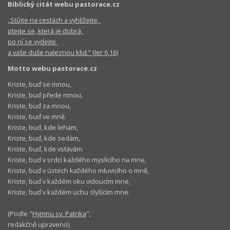
Biblický citát webu pastorace.cz
„Stůjte na cestách a vyhlížejte,
ptejte se, která je dobrá,
po ní se vydejte
a vaše duše naleznou klid.“ (Jer 6,16)
Motto webu pastorace.cz
Kriste, buď se mnou,
Kriste, buď přede mnou,
Kriste, buď za mnou,
Kriste, buď ve mně.
Kriste, buď, kde lehám,
Kriste, buď, kde sedám,
Kriste, buď, kde vstávám.
Kriste, buď v srdci každého myslícího na mne,
Kriste, buď v ústech každého mluvicího o mně,
Kriste, buď v každém oku vidoucím mne,
Kriste, buď v každém uchu slyšícím mne.
(Podle "
Hymnu sv. Patrika
",
redakčně upraveno)