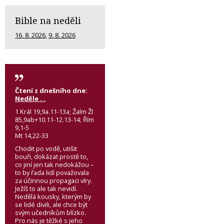
Bible na neděli
16. 8. 2026
,
9. 8. 2026
Čtení z dnešního dne:
Neděle . .
1 Král 19,9a.11-13a; Žalm Žl
85,9ab+10.11-12.13-14; Řím
9,1-5
Mt 14,22-33
Chodit po vodě, utišit
bouři, dokázat prostě to,
co jiní jen tak nedokážou –
to by řada lidí považovala
za účinnou propagaci víry.
Ježíš to ale tak nevidí.
Nedělá kousky, kterým by
se lidé divili, ale chce být
svým učedníkům blízko.
Pro nás je těžké s jeho