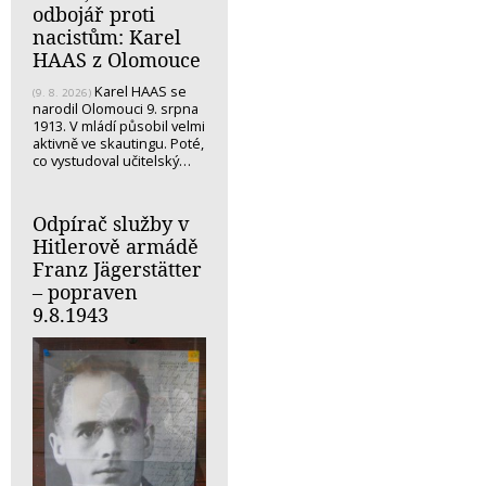
odbojář proti
nacistům: Karel
HAAS z Olomouce
Karel HAAS se
(9. 8. 2026)
narodil Olomouci 9. srpna
1913. V mládí působil velmi
aktivně ve skautingu. Poté,
co vystudoval učitelský…
Odpírač služby v
Hitlerově armádě
Franz Jägerstätter
– popraven
9.8.1943