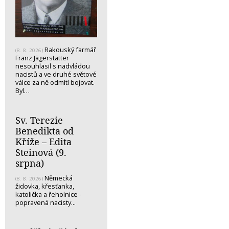
Rakouský farmář
(8. 8. 2026)
Franz Jägerstätter
nesouhlasil s nadvládou
nacistů a ve druhé světové
válce za ně odmítl bojovat.
Byl…
Sv. Terezie
Benedikta od
Kříže – Edita
Steinová (9.
srpna)
Německá
(8. 8. 2026)
židovka, křesťanka,
katolička a řeholnice -
popravená nacisty...