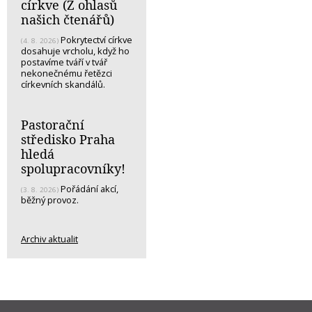
církve (Z ohlasů
našich čtenářů)
Pokrytectví církve
(4. 8. 2026)
dosahuje vrcholu, když ho
postavíme tváří v tvář
nekonečnému řetězci
církevních skandálů.
Pastorační
středisko Praha
hledá
spolupracovníky!
Pořádání akcí,
(3. 8. 2026)
běžný provoz.
Archiv aktualit