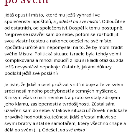
Jidáš opustil místo, které mu Ježíš vyhradil ve
společenství apoštolů, a
„odešel na své místo“
. Odloučil se
od ostatních, od společenství. Dospěl k tomu postupně.
Nejprve se uzavřel sám do sebe, potom se rozhodl jít
svou vlastní cestou a nakonec odešel na své místo.
Zpočátku určitě ani nepomyslel na to, že by mohl zradit
svého Mistra. Politická situace Izraele byla tehdy velmi
komplikovaná a mnozí moudří z lidu si kladli otázku, zda
Ježíš nevyvolává nepokoje. Ostatně, jakými důkazy
podložil Ježíš své poslání?
Je jisté, že Jidáš musel prožívat vnitřní boje a že ve svém
srdci nosil mnoho pochybností a temných myšlenek.
S nikým však o nich nemluvil, a proto se staly zdrojem
jeho klamu, zaslepenosti a tvrdošíjnosti. Zůstal sám,
uzavřen sám do sebe. V takové situaci už člověk nedokáže
pravdivě hodnotit skutečnost. Jidáš přestal mluvit se
svými bratry a stal se samotářem, který všechno chápe a
dělá po svém (…). Odešel
„na své místo“