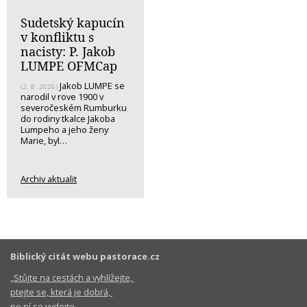
Sudetský kapucín
v konfliktu s
nacisty: P. Jakob
LUMPE OFMCap
Jakob LUMPE se
(2. 8. 2026)
narodil v rove 1900 v
severočeském Rumburku
do rodiny tkalce Jakoba
Lumpeho a jeho ženy
Marie, byl…
Archiv aktualit
Biblický citát webu pastorace.cz
„Stůjte na cestách a vyhlížejte,
ptejte se, která je dobrá,
po ní se vydejte