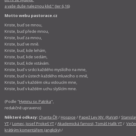
a vaše duše naleznou klid.“ (Jer 6,16)
Motto webu pastorace.cz
Kriste, buď se mnou,
Kriste, buď přede mnou,
Kriste, buď za mnou,
Kriste, buď ve mně.
Kriste, buď, kde lehám,
Kriste, buď, kde sedám,
Kriste, buď, kde vstávám.
Kriste, buď v srdci každého myslícího na mne,
Kriste, buď v ústech každého mluvicího o mně,
Kriste, buď v každém oku vidoucím mne,
Kriste, buď v každém uchu slyšícím mne.
(Podle "
Hymnu sv. Patrika
",
redakčně upraveno)
Některé odkazy:
Charita ČR
/
Hospice
/
Papež Lev XIV. (RaVat)
/
Stanisla
YT
/
Lomec, Josef Prokeš YT
/
Akademická farnost, Tomáš Halík YT
/
Večer
krátkým komentářem (anglicky)
/