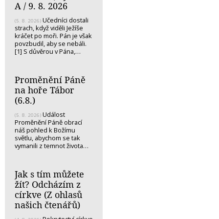
A / 9. 8. 2026
Učedníci dostali
(5. 8. 2026)
strach, když viděli Ježíše
kráčet po moři. Pán je však
povzbudil, aby se nebáli.
[1] S důvěrou v Pána,…
Proměnění Páně
na hoře Tábor
(6.8.)
Událost
(5. 8. 2026)
Proměnění Páně obrací
náš pohled k Božímu
světlu, abychom se tak
vymanili z temnot života…
Jak s tím můžete
žít? Odcházím z
církve (Z ohlasů
našich čtenářů)