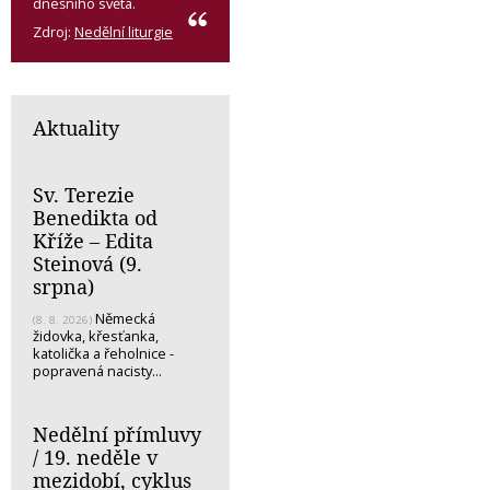
dnešního světa.
Zdroj:
Nedělní liturgie
Aktuality
Sv. Terezie
Benedikta od
Kříže – Edita
Steinová (9.
srpna)
Německá
(8. 8. 2026)
židovka, křesťanka,
katolička a řeholnice -
popravená nacisty...
Nedělní přímluvy
/ 19. neděle v
mezidobí, cyklus