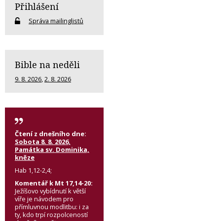
Přihlášení
Správa mailinglistů
Bible na neděli
9. 8. 2026
,
2. 8. 2026
Čtení z dnešního dne:
Sobota 8. 8. 2026,
Památka sv. Dominika,
kněze
Hab 1,12-2,4;
Komentář k Mt 17,14-20:
Ježíšovo vybídnutí k větší
víře je návodem pro
přímluvnou modlitbu: i za
ty, kdo trpí rozpolceností