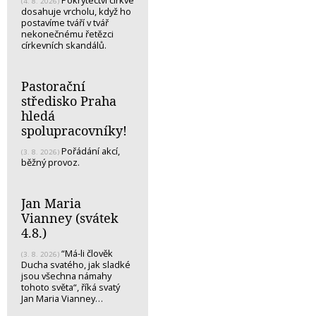
Pokrytectví církve
(4. 8. 2026)
dosahuje vrcholu, když ho
postavíme tváří v tvář
nekonečnému řetězci
církevních skandálů.
Pastorační
středisko Praha
hledá
spolupracovníky!
Pořádání akcí,
(3. 8. 2026)
běžný provoz.
Jan Maria
Vianney (svátek
4.8.)
“Má-li člověk
(3. 8. 2026)
Ducha svatého, jak sladké
jsou všechna námahy
tohoto světa“, říká svatý
Jan Maria Vianney…