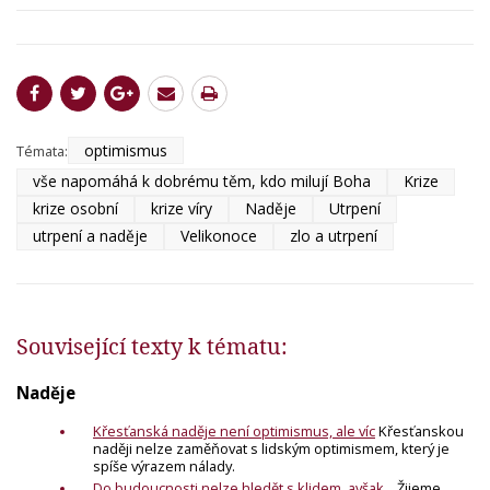
optimismus
Témata:
vše napomáhá k dobrému těm, kdo milují Boha
Krize
krize osobní
krize víry
Naděje
Utrpení
utrpení a naděje
Velikonoce
zlo a utrpení
Související texty k tématu:
Naděje
Křesťanská naděje není optimismus, ale víc
Křesťanskou
naději nelze zaměňovat s lidským optimismem, který je
spíše výrazem nálady.
Do budoucnosti nelze hledět s klidem, avšak...
Žijeme