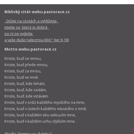
Biblický citát webu pastorace.cz
„Stůjte na cestách a vyhlížejte,
ptejte se, která je dobrá,
po ní se vydejte
a vaše duše naleznou klid.“ (Jer 6,16)
Motto webu pastorace.cz
Kriste, buď se mnou,
Kriste, buď přede mnou,
Kriste, buď za mnou,
Kriste, buď ve mně.
Kriste, buď, kde lehám,
Kriste, buď, kde sedám,
Kriste, buď, kde vstávám.
Kriste, buď v srdci každého myslícího na mne,
Kriste, buď v ústech každého mluvicího o mně,
Kriste, buď v každém oku vidoucím mne,
Kriste, buď v každém uchu slyšícím mne.
(Podle "
Hymnu sv. Patrika
",