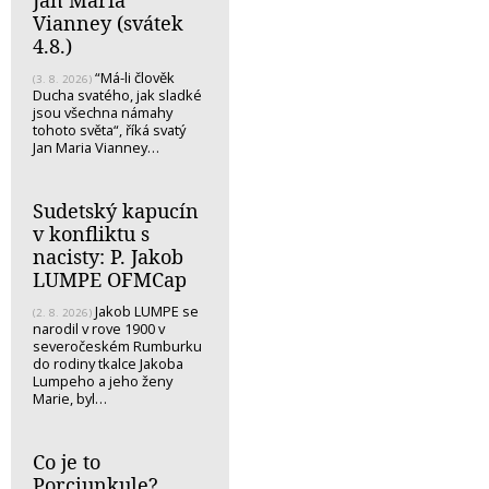
Jan Maria
Vianney (svátek
4.8.)
“Má-li člověk
(3. 8. 2026)
Ducha svatého, jak sladké
jsou všechna námahy
tohoto světa“, říká svatý
Jan Maria Vianney…
Sudetský kapucín
v konfliktu s
nacisty: P. Jakob
LUMPE OFMCap
Jakob LUMPE se
(2. 8. 2026)
narodil v rove 1900 v
severočeském Rumburku
do rodiny tkalce Jakoba
Lumpeho a jeho ženy
Marie, byl…
Co je to
Porciunkule?