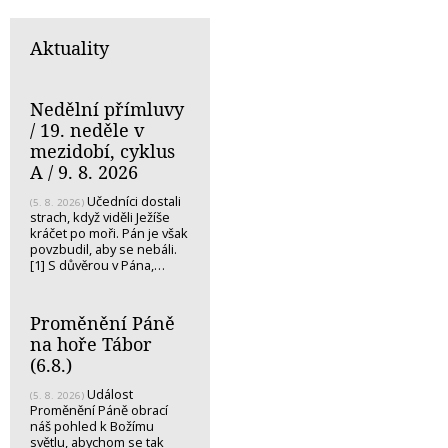
Aktuality
Nedělní přímluvy
/ 19. neděle v
mezidobí, cyklus
A / 9. 8. 2026
Učedníci dostali
(5. 8. 2026)
strach, když viděli Ježíše
kráčet po moři. Pán je však
povzbudil, aby se nebáli.
[1] S důvěrou v Pána,…
Proměnění Páně
na hoře Tábor
(6.8.)
Událost
(5. 8. 2026)
Proměnění Páně obrací
náš pohled k Božímu
světlu, abychom se tak