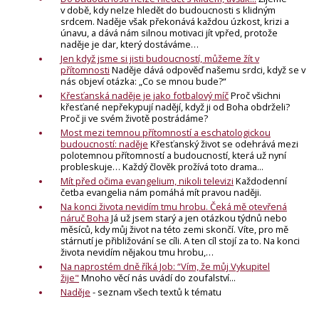
v době, kdy nelze hledět do budoucnosti s klidným
srdcem. Naděje však překonává každou úzkost, krizi a
únavu, a dává nám silnou motivaci jít vpřed, protože
naděje je dar, který dostáváme…
Jen když jsme si jisti budoucností, můžeme žít v
přítomnosti
Naděje dává odpověď našemu srdci, ​když se v
nás objeví otázka: „Co se mnou bude?“
Křesťanská naděje je jako fotbalový míč
Proč všichni
křesťané nepřekypují nadějí, když ji od Boha obdrželi?
Proč ji ve svém životě postrádáme?
Most mezi temnou přítomností a eschatologickou
budoucností: naděje
Křesťanský život se odehrává mezi
polotemnou přítomností a budoucností, která už nyní
probleskuje… Každý člověk prožívá toto drama...
Mít před očima evangelium, nikoli televizi
Každodenní
četba evangelia nám pomáhá mít pravou naději.
Na konci života nevidím tmu hrobu. Čeká mě otevřená
náruč Boha
Já už jsem starý a jen otázkou týdnů nebo
měsíců, kdy můj život na této zemi skončí. Víte, pro mě
stárnutí je přibližování se cíli. A ten cíl stojí za to. Na konci
života nevidím nějakou tmu hrobu,…
Na naprostém dně říká Job: “Vím, že můj Vykupitel
žije"
Mnoho věcí nás uvádí do zoufalství...
Naděje
- seznam všech textů k tématu