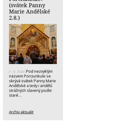
(svátek Panny
Marie Andělské
2.8.)
Pod nezvyklým
(1. 8. 2026)
názvem Porciunkule se
skrývá svátek Panny Marie
Andělské a tedy i andělů
strážných slavený podle
staré…
Archiv aktualit