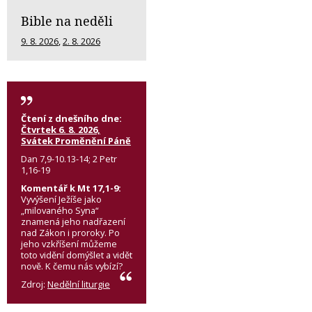
Bible na neděli
9. 8. 2026
,
2. 8. 2026
Čtení z dnešního dne:
Čtvrtek 6. 8. 2026,
Svátek Proměnění Páně
Dan 7,9-10.13-14; 2 Petr
1,16-19
Komentář k Mt 17,1-9:
Vyvýšení Ježíše jako
„milovaného Syna“
znamená jeho nadřazení
nad Zákon i proroky. Po
jeho vzkříšení můžeme
toto vidění domýšlet a vidět
nově. K čemu nás vybízí?
Zdroj:
Nedělní liturgie