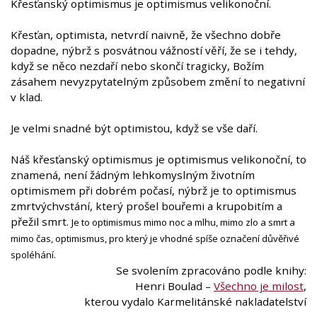
Křesťanský optimismus je optimismus velikonoční.
Křesťan, optimista, netvrdí naivně, že všechno dobře
dopadne, nýbrž s posvátnou vážností věří, že se i tehdy,
když se něco nezdaří nebo skončí tragicky, Božím
zásahem nevyzpytatelným způsobem změní to negativní
v klad.
Je velmi snadné být optimistou, když se vše daří.
Náš křesťanský optimismus je optimismus velikonoční, to
znamená, není žádným lehkomyslným životním
optimismem při dobrém počasí, nýbrž je to optimismus
zmrtvýchvstání, který prošel bouřemi a krupobitím a
přežil smrt.
Je to optimismus mimo noc a mlhu, mimo zlo a smrt a
mimo čas, optimismus, pro který je vhodné spíše označení důvěřivé
spoléhání.
Se svolením zpracováno podle knihy:
Henri Boulad –
Všechno je milost
,
kterou vydalo Karmelitánské nakladatelství