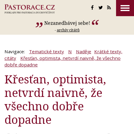
Nezanedbávej sebe!
-
archív citátů
Navigace:
Tematické texty
N
Naděje
Krátké texty,
citáty
Křesťan, optimista, netvrdí naivně, že všechno
dobře dopadne
Křesťan, optimista,
netvrdí naivně, že
všechno dobře
dopadne