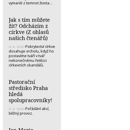
vymanili z temnot života…
Jak s tím můžete
žít? Odcházím z
církve (Z ohlasů
našich čtenářů)
Pokrytectví církve
(4. 8. 2026)
dosahuje vrcholu, když ho
postavíme tváří v tvář
nekonečnému řetězci
církevních skandálů.
Pastorační
středisko Praha
hledá
spolupracovníky!
Pořádání akcí,
(3. 8. 2026)
běžný provoz.