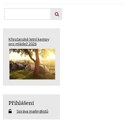
Křesťanské letní kempy
pro mládež 2026
Přihlášení
Správa mailinglistů