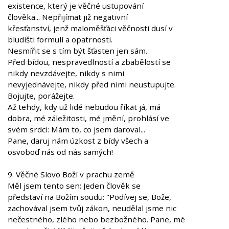
existence, který je věčné ustupování
člověka... Nepřijímat již negativní
křesťanství, jenž maloměšťáci věčnosti dusí v
bludišti formulí a opatrnosti.
Nesmířit se s tím být šťasten jen sám.
Před bídou, nespravedlností a zbabělostí se
nikdy nevzdávejte, nikdy s nimi
nevyjednávejte, nikdy před nimi neustupujte.
Bojujte, porážejte.
Až tehdy, kdy už lidé nebudou říkat já, má
dobra, mé záležitosti, mé jmění, prohlásí ve
svém srdci: Mám to, co jsem daroval...
Pane, daruj nám úzkost z bídy všech a
osvoboď nás od nás samých!
9. Věčné Slovo Boží v prachu země
Měl jsem tento sen: Jeden člověk se
představí na Božím soudu: "Podívej se, Bože,
zachovával jsem tvůj zákon, neudělal jsme nic
nečestného, zlého nebo bezbožného. Pane, mé