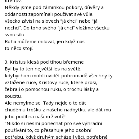
Kristův."
Někdy jsme pod záminkou pokory, důvěry a
oddanosti zapomínali používat své vůle.
Všecko závisí na slovech "já chci" nebo "já
nechci". Do toho svého "já chci" vložíme všecku
svou sílu.
Boha můžeme milovat, jen když nás
to něco stojí.
3. Kristus klesá pod tíhou břemene
Byl by to ten největší les na světě,
kdybychom mohli uvidět pohromadě všechny ty
vztažené ruce, Kristovy ruce, které prosí,
žebrají o pomocnou ruku, o trochu lásky a
soucitu.
Ale nemylme se. Tady nejde o to dát
chudému trošku z našeho nadbytku, ale dát mu
jeho podíl na našem životě!
"Nikdo si nesmí ponechat pro své výhradní
používání to, co přesahuje jeho osobní
potřebu, když druhým scházejí věci, potřebné