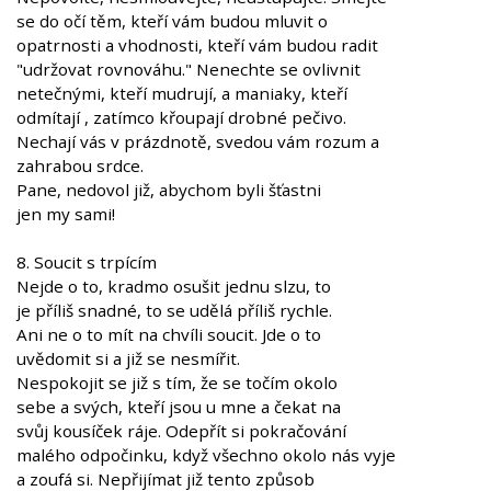
se do očí těm, kteří vám budou mluvit o
opatrnosti a vhodnosti, kteří vám budou radit
"udržovat rovnováhu." Nenechte se ovlivnit
netečnými, kteří mudrují, a maniaky, kteří
odmítají , zatímco křoupají drobné pečivo.
Nechají vás v prázdnotě, svedou vám rozum a
zahrabou srdce.
Pane, nedovol již, abychom byli šťastni
jen my sami!
8. Soucit s trpícím
Nejde o to, kradmo osušit jednu slzu, to
je příliš snadné, to se udělá příliš rychle.
Ani ne o to mít na chvíli soucit. Jde o to
uvědomit si a již se nesmířit.
Nespokojit se již s tím, že se točím okolo
sebe a svých, kteří jsou u mne a čekat na
svůj kousíček ráje. Odepřít si pokračování
malého odpočinku, když všechno okolo nás vyje
a zoufá si. Nepřijímat již tento způsob