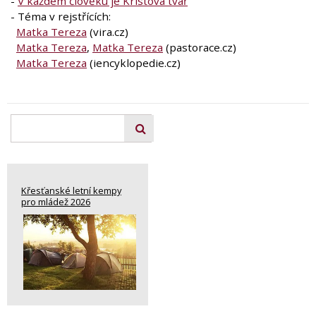
-
V každém člověku je Kristova tvář
- Téma v rejstřících:
Matka Tereza
(vira.cz)
Matka Tereza
,
Matka Tereza
(pastorace.cz)
Matka Tereza
(iencyklopedie.cz)
Křesťanské letní kempy
pro mládež 2026