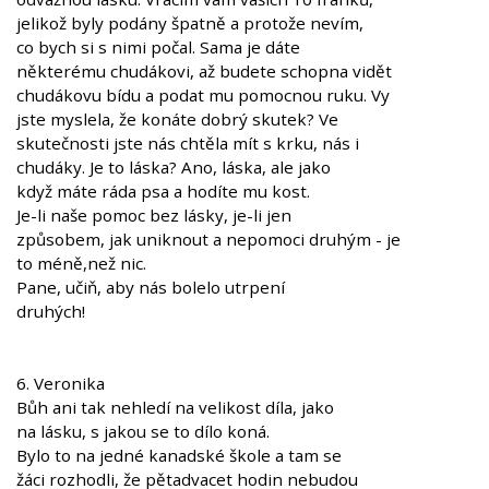
jelikož byly podány špatně a protože nevím,
co bych si s nimi počal. Sama je dáte
některému chudákovi, až budete schopna vidět
chudákovu bídu a podat mu pomocnou ruku. Vy
jste myslela, že konáte dobrý skutek? Ve
skutečnosti jste nás chtěla mít s krku, nás i
chudáky. Je to láska? Ano, láska, ale jako
když máte ráda psa a hodíte mu kost.
Je-li naše pomoc bez lásky, je-li jen
způsobem, jak uniknout a nepomoci druhým - je
to méně,než nic.
Pane, učiň, aby nás bolelo utrpení
druhých!
6. Veronika
Bůh ani tak nehledí na velikost díla, jako
na lásku, s jakou se to dílo koná.
Bylo to na jedné kanadské škole a tam se
žáci rozhodli, že pětadvacet hodin nebudou