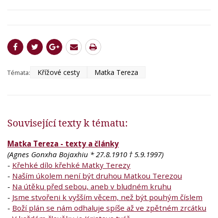
Křížové cesty
Matka Tereza
Témata:
Související texty k tématu:
Matka Tereza
- texty a články
(Agnes Gonxha Bojaxhiu * 27.8.1910 † 5.9.1997)
-
Křehké dílo křehké Matky Terezy
-
Naším úkolem není být druhou Matkou Terezou
-
Na útěku před sebou, aneb v bludném kruhu
-
Jsme stvořeni k vyšším věcem, než být pouhým číslem
-
Boží plán se nám odhaluje spíše až ve zpětném zrcátku