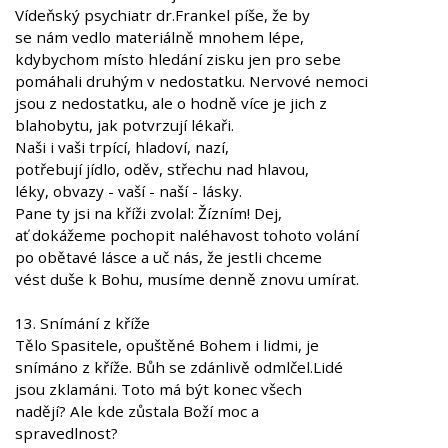
Vídeňský psychiatr dr.Frankel píše, že by
se nám vedlo materiálně mnohem lépe,
kdybychom místo hledání zisku jen pro sebe
pomáhali druhým v nedostatku. Nervové nemoci
jsou z nedostatku, ale o hodně více je jich z
blahobytu, jak potvrzují lékaři.
Naši i vaši trpící, hladoví, nazí,
potřebují jídlo, oděv, střechu nad hlavou,
léky, obvazy - vaší - naší - lásky.
Pane ty jsi na kříži zvolal: Žízním! Dej,
ať dokážeme pochopit naléhavost tohoto volání
po obětavé lásce a uč nás, že jestli chceme
vést duše k Bohu, musíme denně znovu umírat.
13. Snímání z kříže
Tělo Spasitele, opuštěné Bohem i lidmi, je
snímáno z kříže. Bůh se zdánlivě odmlčel.Lidé
jsou zklamáni. Toto má být konec všech
nadějí? Ale kde zůstala Boží moc a
spravedlnost?