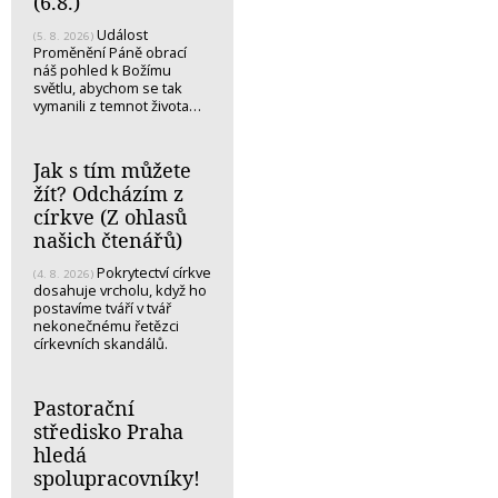
(6.8.)
Událost
(5. 8. 2026)
Proměnění Páně obrací
náš pohled k Božímu
světlu, abychom se tak
vymanili z temnot života…
Jak s tím můžete
žít? Odcházím z
církve (Z ohlasů
našich čtenářů)
Pokrytectví církve
(4. 8. 2026)
dosahuje vrcholu, když ho
postavíme tváří v tvář
nekonečnému řetězci
církevních skandálů.
Pastorační
středisko Praha
hledá
spolupracovníky!