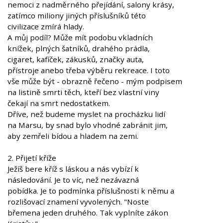
nemoci z nadměrného přejídání, salony krásy,
zatímco miliony jiných příslušníků této
civilizace zmírá hlady.
A můj podíl? Může mít podobu vkladních
knížek, plných šatníků, drahého prádla,
cigaret, kafíček, zákusků, značky auta,
přístroje anebo třeba výběru rekreace. I toto
vše může být - obrazně řečeno - mým podpisem
na listině smrti těch, kteří bez vlastní viny
čekají na smrt nedostatkem.
Dříve, než budeme myslet na procházku lidí
na Marsu, by snad bylo vhodné zabránit jim,
aby zemřeli bídou a hladem na zemi.
2. Přijetí kříže
Ježíš bere kříž s láskou a nás vybízí k
následování. Je to víc, než nezávazná
pobídka. Je to podmínka příslušnosti k němu a
rozlišovací znamení vyvolených. "Noste
břemena jeden druhého. Tak vyplníte zákon