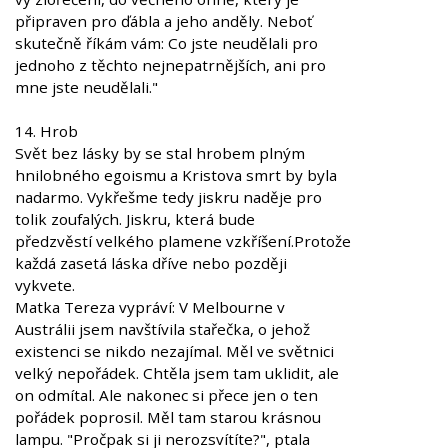
připraven pro ďábla a jeho anděly. Neboť
skutečně říkám vám: Co jste neudělali pro
jednoho z těchto nejnepatrnějších, ani pro
mne jste neudělali."
14. Hrob
Svět bez lásky by se stal hrobem plným
hnilobného egoismu a Kristova smrt by byla
nadarmo. Vykřešme tedy jiskru naděje pro
tolik zoufalých. Jiskru, která bude
předzvěstí velkého plamene vzkříšení.Protože
každá zasetá láska dříve nebo později
vykvete.
Matka Tereza vypráví: V Melbourne v
Austrálii jsem navštívila stařečka, o jehož
existenci se nikdo nezajímal. Měl ve světnici
velký nepořádek. Chtěla jsem tam uklidit, ale
on odmítal. Ale nakonec si přece jen o ten
pořádek poprosil. Měl tam starou krásnou
lampu. "Pročpak si ji nerozsvítíte?", ptala