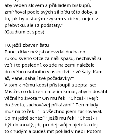
aby veden slovem a příkladem biskupů,
zmírňoval podle svých sil bídu této doby, a
to, jak bylo starým zvykem v církvi, nejen z
přebytku, ale i z podstaty."
(Gaudium et spes)
10. Ježíš zbaven šatu
Pane, dříve než jsi odevzdal ducha do
rukou svého Otce za naší spásu, necháváš si
vzít i to poslední, co zde na zemi náleželo
do tvého osobního vlastnictví - své šaty. Kam
až, Pane, sahají tvé požadavky?"
V tom k němu kdosi přistoupil a zeptal se:
Mistře, co dobrého musím konat, abych dosáhl
věčného života?" On mu řekl: "Chceš-li vejít
do života, zachovávej přikázání." Ten mladý
muž na to řekl: "To všechno jsem zachovával.
Co mi ještě schází?" Ježíš mu řekl: "Chceš-li
být dokonalý, jdi, prodej svůj majetek a dej
to chudým a budeš mít poklad v nebi. Potom