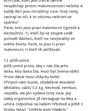
Ach! Lidé, kteří jedí třikrát denně
nespěchají. Jenom malomocenství nečeká. A
každý den jsou mrzačeny ruce, hnijí nohy,
zavírají se oči. A to nikomu nebrání ve
spánku?
Pane, toto jsou praví malomocní: Egoisté a
bezbožníci. Ti, kteří žijí ve stojaté vodě
pohodlí. Bázlivci, kteří nic nevytvářejí ze
svého života. Pane, to jsou ti praví
malomocní, ti kteří tě ukřižovali.
12. Ježíš umírá
Ježíš umírá proto, aby v nás žila jeho
láska. Aby láska žila, musí být živena obětí.
Proto dávat musí vždycky bolet.
Přinesli nám Susilo, zbídačené dvouleté
děvčátko, vážící 3,3 kg. Nechodí, nemluví,
nepláče, ale jen vydává tichý zvuk. Její
slabý organismus již nereaguje na léky a
umírá. Odpočívá na našem hřbitově a ještě z
hrobu mluví: "Umřela jsem hladem."