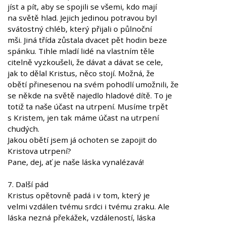
jíst a pít, aby se spojili se všemi, kdo mají
na světě hlad. Jejich jedinou potravou byl
svátostný chléb, který přijali o půlnoční
mši. Jiná třída zůstala dvacet pět hodin beze
spánku. Tihle mladí lidé na vlastním těle
citelně vyzkoušeli, že dávat a dávat se cele,
jak to dělal Kristus, něco stojí. Možná, že
obětí přinesenou na svém pohodlí umožnili, že
se někde na světě najedlo hladové dítě. To je
totiž ta naše účast na utrpení. Musíme trpět
s Kristem, jen tak máme účast na utrpení
chudých.
Jakou obětí jsem já ochoten se zapojit do
Kristova utrpení?
Pane, dej, ať je naše láska vynalézavá!
7. Další pád
Kristus opětovně padá i v tom, který je
velmi vzdálen tvému srdci i tvému zraku. Ale
láska nezná překážek, vzdáleností, láska