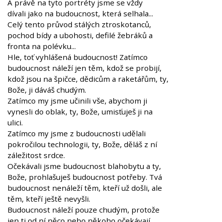
A právě na tyto portréty jsme se vždy
dívali jako na budoucnost, která selhala...
Celý tento průvod stálých ztroskotanců,
pochod bídy a ubohosti, defilé žebráků a
fronta na polévku...
Hle, toť vyhlášená budoucnost! Zatímco
budoucnost náleží jen těm, kdož se probijí,
kdož jsou na špičce, dědicům a raketářům, ty,
Bože, ji dáváš chudým.
Zatímco my jsme učinili vše, abychom ji
vynesli do oblak, ty, Bože, umisťuješ ji na
ulici.
Zatímco my jsme z budoucnosti udělali
pokročilou technologii, ty, Bože, děláš z ní
záležitost srdce.
Očekávali jsme budoucnost blahobytu a ty,
Bože, prohlašuješ budoucnost potřeby. Tvá
budoucnost nenáleží těm, kteří už došli, ale
těm, kteří ještě nevyšli.
Budoucnost náleží pouze chudým, protože
jen ti od ní něco nebo někoho očekávají.