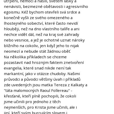
utrpení, nemocí a násilí, světem lásky a
nenávisti, bezmezné obětavosti i agresivního
egoismu. Kéž bychom otevřeli svá srdce a
konečně vyšli ze svého omezeného a
lhostejného sobectví, které často nevidí
hlouběji, než na dno vlastního talíře a ani
nechce vidět dál, než na kraj své zahrady
nebo vesnice, a jež je ochotné uznat nároky
bližního na cokoliv, jen když jeho to nijak
neomezí a nebude stát žádnou oběť.
Na několika příkladech se chceme
pozastavit nad hrozným faktem znetvoření
evangelia, které snad nikde není tak
markantní, jako v otázce chudoby. Našimi
průvodci a původci většiny úvah i příkladů
zde uvedených jsou matka Tereza z Kalkaty a
"táta malomocných Raoul Follereau" -
křesťané, kteří plně pochopili, že cokoli
jsme učinili pro jednoho z těch
nejmenších, pro Krista jsme učinili, ale i
jiní, kteří svým burcujícím slovem i