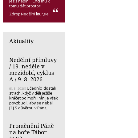
Ježíš naplnil. Chci mu k
tomu dát prostor!
Zdroj:
Nedělní liturgie
Aktuality
Nedělní přímluvy
/ 19. neděle v
mezidobí, cyklus
A / 9. 8. 2026
Učedníci dostali
(5. 8. 2026)
strach, když viděli Ježíše
kráčet po moři. Pán je však
povzbudil, aby se nebáli.
[1] S důvěrou v Pána,…
Proměnění Páně
na hoře Tábor