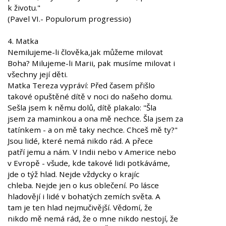
k životu."
(Pavel VI.- Populorum progressio)
4. Matka
Nemilujeme-li člověka,jak můžeme milovat
Boha? Milujeme-li Marii, pak musíme milovat i
všechny její děti.
Matka Tereza vypráví: Před časem přišlo
takové opuštěné dítě v noci do našeho domu.
Sešla jsem k němu dolů, dítě plakalo: "Šla
jsem za maminkou a ona mě nechce. Šla jsem za
tatínkem - a on mě taky nechce. Chceš mě ty?"
Jsou lidé, které nemá nikdo rád. A přece
patří jemu a nám. V Indii nebo v Americe nebo
v Evropě - všude, kde takové lidi potkáváme,
jde o týž hlad. Nejde vždycky o krajíc
chleba. Nejde jen o kus oblečení. Po lásce
hladovějí i lidé v bohatých zemích světa. A
tam je ten hlad nejmučivější. Vědomí, že
nikdo mě nemá rád, že o mne nikdo nestojí, že