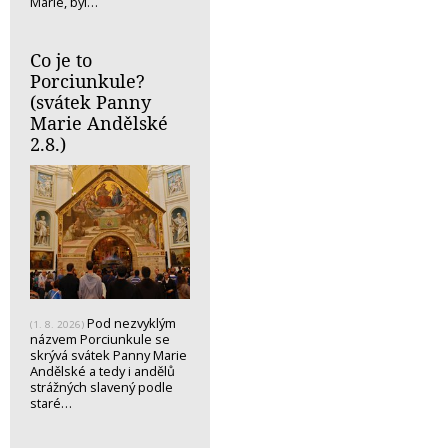
Marie, byl…
Co je to
Porciunkule?
(svátek Panny
Marie Andělské
2.8.)
Pod nezvyklým
(1. 8. 2026)
názvem Porciunkule se
skrývá svátek Panny Marie
Andělské a tedy i andělů
strážných slavený podle
staré…