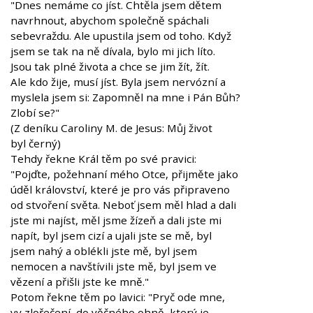
"Dnes nemáme co jíst. Chtěla jsem dětem
navrhnout, abychom společně spáchali
sebevraždu. Ale upustila jsem od toho. Když
jsem se tak na ně dívala, bylo mi jich líto.
Jsou tak plné života a chce se jim žít, žít.
Ale kdo žije, musí jíst. Byla jsem nervózní a
myslela jsem si: Zapomněl na mne i Pán Bůh?
Zlobí se?"
(Z deníku Caroliny M. de Jesus: Můj život
byl černý)
Tehdy řekne Král těm po své pravici:
"Pojďte, požehnaní mého Otce, přijměte jako
úděl království, které je pro vás připraveno
od stvoření světa. Neboť jsem měl hlad a dali
jste mi najíst, měl jsme žízeň a dali jste mi
napít, byl jsem cizí a ujali jste se mě, byl
jsem nahý a oblékli jste mě, byl jsem
nemocen a navštívili jste mě, byl jsem ve
vězení a přišli jste ke mně."
Potom řekne těm po lavici: "Pryč ode mne,
vy zlořečení, do věčného ohně, který je