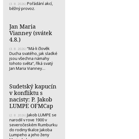
Pořádání akcí,
(3. 8. 2026)
běžný provoz.
Jan Maria
Vianney (svátek
4.8.)
“Má-li člověk
(3. 8. 2026)
Ducha svatého, jak sladké
jsou všechna námahy
tohoto světa“, říká svatý
Jan Maria Vianney…
Sudetský kapucín
v konfliktu s
nacisty: P. Jakob
LUMPE OFMCap
Jakob LUMPE se
(2. 8. 2026)
narodil v rove 1900 v
severočeském Rumburku
do rodiny tkalce Jakoba
Lumpeho a jeho ženy