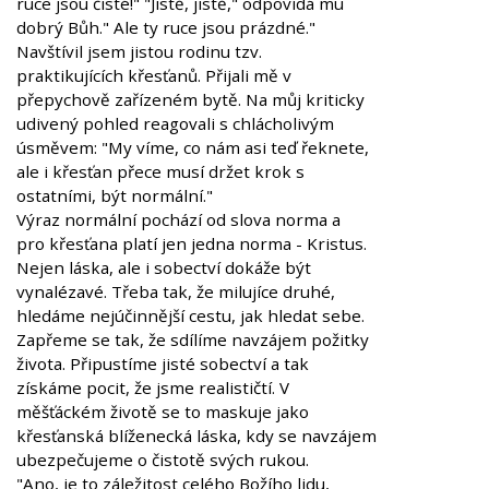
ruce jsou čisté!" "Jistě, jistě," odpovídá mu
dobrý Bůh." Ale ty ruce jsou prázdné."
Navštívil jsem jistou rodinu tzv.
praktikujících křesťanů. Přijali mě v
přepychově zařízeném bytě. Na můj kriticky
udivený pohled reagovali s chlácholivým
úsměvem: "My víme, co nám asi teď řeknete,
ale i křesťan přece musí držet krok s
ostatními, být normální."
Výraz normální pochází od slova norma a
pro křesťana platí jen jedna norma - Kristus.
Nejen láska, ale i sobectví dokáže být
vynalézavé. Třeba tak, že milujíce druhé,
hledáme nejúčinnější cestu, jak hledat sebe.
Zapřeme se tak, že sdílíme navzájem požitky
života. Připustíme jisté sobectví a tak
získáme pocit, že jsme realističtí. V
měšťáckém životě se to maskuje jako
křesťanská blíženecká láska, kdy se navzájem
ubezpečujeme o čistotě svých rukou.
"Ano, je to záležitost celého Božího lidu,