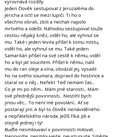
vyrovnává rozdíly.
Jeden člověk sestupoval z Jeruzaléma do
Jericha a octl se mezi lupiči. Ti ho o
všechno obrali, zbili a nechali napolo
mrtvého a odešli. Náhodou sestupoval touže
cestou nějaký kněz, viděl ho, ale vyhnul se
mu. Také i jeden levita přišel k tomu místu,
viděl ho, ale vyhnul se mu. Také jeden
Samaritán přišel na své cestě k němu, viděl
ho a byl jat soucitem. Přišel k němu, nalil
mu do ran oleje a vína, obvázal jej, vysadil
ho na svého soumara, dopravil do hostince a
staral se o něj... Neřekl: Teď nemám čas...
Co je mi po něm... Mám jiné starosti... Mám
své přednější povinnosti... Nestihl bych
jinou věc... To není mé povolání... Ať se
postarají jiní. A byl to člověk nenáviděného
a nepřátelského národa. Ježíš říká: Jdi a
stejně jednej i ty!
Buďte nesmlouvaví v povinnosti milovat.
Nepovolte, nesmlouvejte, neustupujte. Smějte