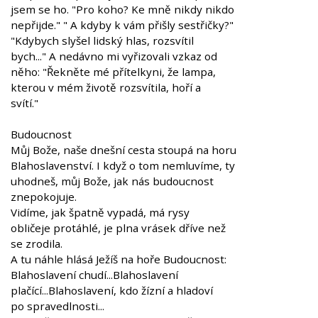
jsem se ho. "Pro koho? Ke mně nikdy nikdo
nepřijde." " A kdyby k vám přišly sestřičky?"
"Kdybych slyšel lidský hlas, rozsvítil
bych..." A nedávno mi vyřizovali vzkaz od
něho: "Řekněte mé přítelkyni, že lampa,
kterou v mém životě rozsvítila, hoří a
svítí."
Budoucnost
Můj Bože, naše dnešní cesta stoupá na horu
Blahoslavenství. I když o tom nemluvíme, ty
uhodneš, můj Bože, jak nás budoucnost
znepokojuje.
Vidíme, jak špatně vypadá, má rysy
obličeje protáhlé, je plna vrásek dříve než
se zrodila.
A tu náhle hlásá Ježíš na hoře Budoucnost:
Blahoslavení chudí...Blahoslavení
plačící...Blahoslavení, kdo žízní a hladoví
po spravedlnosti...