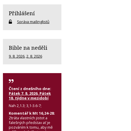
Přihlášení
Správa mailinglistů
Bible na neděli
9. 8. 2026
,
2. 8. 2026
Čtení z dnešního dne:
Pátek 7. 8. 2026, Pátek
18. týdne v mezidobí
Nah 2,1.3; 3,1-3.6-7;
Komentář k Mt 16,24-28:
Ztráta vlastních jistot a
falešných představ ať je
pozváním k tomu, aby mě