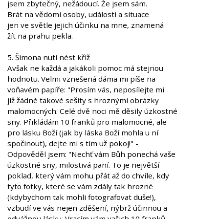
jsem zbytečný, nežádoucí. Že jsem sám.
Brát na vědomí osoby, události a situace
jen ve světle jejich účinku na mne, znamená
žít na prahu pekla.
5. Šimona nutí nést kříž
Avšak ne každá a jakákoli pomoc má stejnou
hodnotu. Velmi vznešená dáma mi píše na
voňavém papíře: "Prosím vás, neposílejte mi
již žádné takové sešity s hroznými obrázky
malomocných. Celé dvě noci mě děsily úzkostné
sny. Přikládám 10 franků pro malomocné, ale
pro lásku Boží (jak by láska Boží mohla u ní
spočinout), dejte mi s tím už pokoj!" -
Odpověděl jsem: "Nechť vám Bůh ponechá vaše
úzkostné sny, milostivá paní. To je největší
poklad, který vám mohu přát až do chvíle, kdy
tyto fotky, které se vám zdály tak hrozné
(kdybychom tak mohli fotografovat duše!),
vzbudí ve vás nejen zděšení, nýbrž účinnou a
odvážnou lásku. Vracím vám vašich 10 franků,