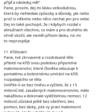
přijď a následuj mě!"
Pane, prosím, dej mi lásku velkodušnou,
která by nehledala způsoby a důvody, jak nebo
proč si někoho nebo něco nechat jen pro sebe.
Dej mi také pochopit, že i kdybych rozdal v
almužnách všechno, co mám a pro druhého do
ohně skočil, ale neměl přitom lásku, nic mi
to neprospěje.
11. Křižování
Pane, tvé zkrvavené a rozdrásané tělo
přibité na kříži svou podobou připomíná
malomocenství, které člověka odsuzuje k
pomalému a bolestnému umírání na kříži
rozpadajícího se těla.
Smíříte-li se bez hněvu a výčitek, že z 15
milionů lidí, zasažených malomocenstvím, málo
nakažlivou a dokonale vyléčitelnou nemocí, 12
milionů zůstává ještě bez ošetření, bez
pomoci, bez lásky, jste vy praví malomocní.