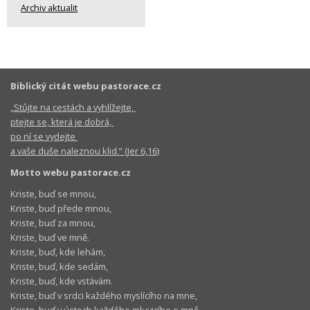
Archiv aktualit
Biblický citát webu pastorace.cz
„Stůjte na cestách a vyhlížejte,
ptejte se, která je dobrá,
po ní se vydejte
a vaše duše naleznou klid.“ (Jer 6,16)
Motto webu pastorace.cz
Kriste, buď se mnou,
Kriste, buď přede mnou,
Kriste, buď za mnou,
Kriste, buď ve mně.
Kriste, buď, kde lehám,
Kriste, buď, kde sedám,
Kriste, buď, kde vstávám.
Kriste, buď v srdci každého myslícího na mne,
Kriste, buď v ústech každého mluvicího o mně,