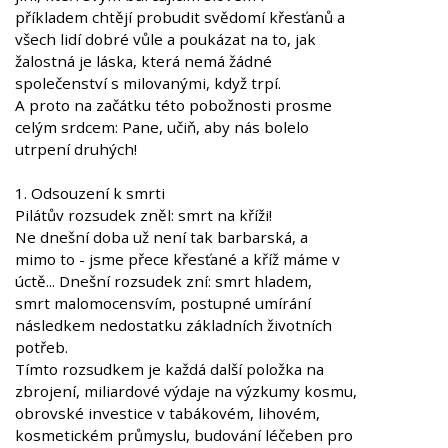
příkladem chtějí probudit svědomí křesťanů a
všech lidí dobré vůle a poukázat na to, jak
žalostná je láska, která nemá žádné
společenství s milovanými, když trpí.
A proto na začátku této pobožnosti prosme
celým srdcem: Pane, učiň, aby nás bolelo
utrpení druhých!
1. Odsouzení k smrti
Pilátův rozsudek zněl: smrt na kříži!
Ne dnešní doba už není tak barbarská, a
mimo to - jsme přece křesťané a kříž máme v
úctě... Dnešní rozsudek zní: smrt hladem,
smrt malomocensvím, postupné umírání
následkem nedostatku základních životních
potřeb.
Tímto rozsudkem je každá další položka na
zbrojení, miliardové výdaje na výzkumy kosmu,
obrovské investice v tabákovém, lihovém,
kosmetickém průmyslu, budování léčeben pro