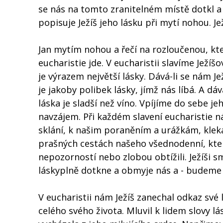
se nás na tomto zranitelném místě dotkl a 
popisuje Ježíš jeho lásku při mytí nohou. Je
Jan mytím nohou a řečí na rozloučenou, kte
eucharistie jde. V eucharistii slavíme Ježíš
je výrazem největší lásky. Dává-li se nám 
je jakoby polibek lásky, jímž nás líbá. A d
láska je sladší než víno. Vpíjíme do sebe 
navzájem. Při každém slavení eucharistie n
sklání, k našim poraněním a urážkám, kleká
prašných cestách našeho všednodenní, kter
nepozorností nebo zlobou obtížili. Ježíši 
láskyplně dotkne a obmyje nás a - budeme č
V eucharistii nám Ježíš zanechal odkaz své 
celého svého života. Mluvil k lidem slovy lás