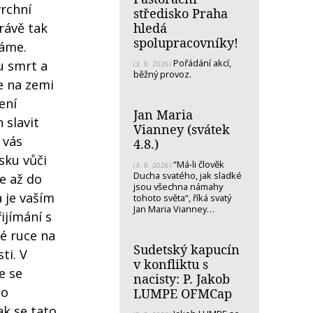
vrchní
středisko Praha
hledá
právě tak
spolupracovníky!
náme.
Pořádání akcí,
vu smrt a
(3. 8. 2026)
běžný provoz.
de na zemi
ení
Jan Maria
 slavit
Vianney (svátek
 vás
4.8.)
sku vůči
“Má-li člověk
(3. 8. 2026)
Ducha svatého, jak sladké
te až do
jsou všechna námahy
a je vaším
tohoto světa“, říká svatý
Jan Maria Vianney…
ijímání s
é ruce na
Sudetský kapucín
ti. V
v konfliktu s
e se
nacisty: P. Jakob
no
LUMPE OFMCap
ak se tato