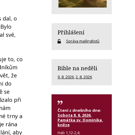
 dal, o
"Bylo
Přihlášení
al své,
Správa mailinglistů
je to, co
edníkům
Bible na neděli
vět, že
9. 8. 2026
,
2. 8. 2026
mi do
ě se
ázalo při
y nám
Čtení z dnešního dne:
Sobota 8. 8. 2026,
né trny a
Památka sv. Dominika,
je rána
kněze
lání, aby
Hab 1,12-2,4;