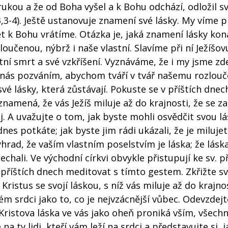
ukou a že od Boha vyšel a k Bohu odchází, odložil s
13,3-4). Ještě ustanovuje znamení své lásky. My víme 
pět k Bohu vrátíme. Otázka je, jaká znamení lásky ko
loučenou, nýbrž i naše vlastní. Slavíme při ní Ježíšo
stní smrt a své vzkříšení. Vyznáváme, že i my jsme z
ro nás pozváním, abychom tváří v tvář našemu rozlouč
é lásky, která zůstávají. Pokuste se v příštích dnech
znamená, že vás Ježíš miluje až do krajnosti, že se za
. A uvažujte o tom, jak byste mohli osvědčit svou lá
nes potkáte; jak byste jim rádi ukázali, že je miluje
ýhrad, že vaším vlastním poselstvím je láska; že lásk
hali. Ve východní církvi obvykle přistupují ke sv. př
příštích dnech meditovat s tímto gestem. Zkřižte sv
Kristus se svojí láskou, s níž vás miluje až do krajnos
ém srdci jako to, co je nejvzácnější vůbec. Odevzdejt
Kristova láska ve vás jako oheň proniká vším, všech
a ty lidi, kteří vám leží na srdci a představujte si, j