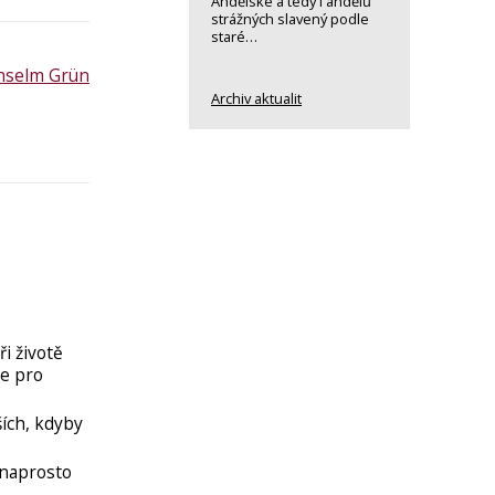
Andělské a tedy i andělů
strážných slavený podle
staré…
nselm Grün
Archiv aktualit
i životě
ie pro
ích, kdyby
e naprosto