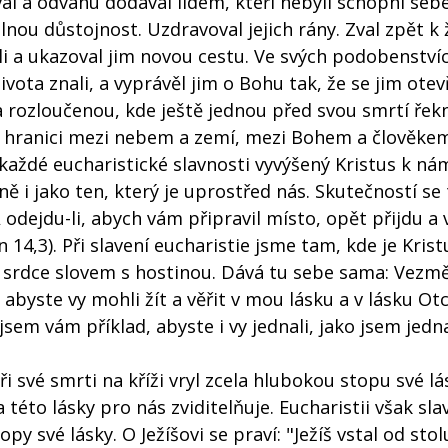
val a odvahu dodával lidem, kteří nebyli schopni se
nou důstojnost. Uzdravoval jejich rány. Zval zpět k 
hli a ukazoval jim novou cestu. Ve svých podobenství
ivota znali, a vyprávěl jim o Bohu tak, že se jim otevř
 na rozloučenou, kde ještě jednou před svou smrtí řek
ruší hranici mezi nebem a zemí, mezi Bohem a člověke
 každé eucharistické slavnosti vyvýšený Kristus k ná
ě i jako ten, který je uprostřed nás. Skutečností se 
"A odejdu-li, abych vám připravil místo, opět přijdu 
n 14,3). Při slavení eucharistie jsme tam, kde je Kristu
é srdce slovem s hostinou. Dává tu sebe sama: Vezm
 abyste vy mohli žít a věřit v mou lásku a v lásku Ot
sem vám příklad, abyste i vy jednali, jako jsem jedna
při své smrti na kříži vryl zcela hlubokou stopu své l
 této lásky pro nás zviditelňuje. Eucharistii však sl
 své lásky. O Ježíšovi se praví: "Ježíš vstal od stol