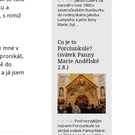
Jakob LUMPE se
(2. 8. 2026)
narodil v rove 1900 v
tu a
severočeském Rumburku
, s nimiž
do rodiny tkalce Jakoba
Lumpeho a jeho ženy
Marie, byl…
Co je to
se mne v
Porciunkule?
(svátek Panny
pronikáš,
Marie Andělské
tě do
2.8.)
 a já jsem
Pod nezvyklým
(1. 8. 2026)
názvem Porciunkule se
skrývá svátek Panny Marie