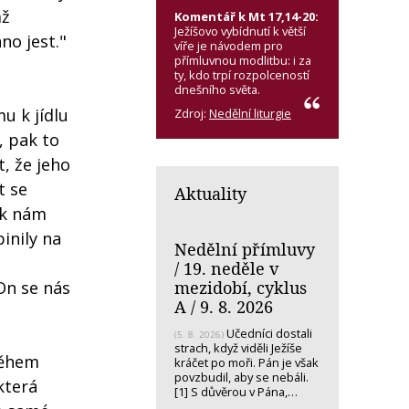
mž
Komentář k Mt 17,14-20:
Ježíšovo vybídnutí k větší
no jest."
víře je návodem pro
přímluvnou modlitbu: i za
ty, kdo trpí rozpolceností
dnešního světa.
u k jídlu
Zdroj:
Nedělní liturgie
, pak to
t, že jeho
t se
Aktuality
 k nám
inily na
Nedělní přímluvy
/ 19. neděle v
mezidobí, cyklus
On se nás
A / 9. 8. 2026
Učedníci dostali
(5. 8. 2026)
strach, když viděli Ježíše
 během
kráčet po moři. Pán je však
povzbudil, aby se nebáli.
 která
[1] S důvěrou v Pána,…