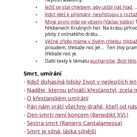
Ježíš se stal chlebem, aby utišil náš hlad
.
Když jdeš k přijímání, nepřistupuj s rozt
Moje první mše ve vězení (Václav Vaško)
T
hřebenech Krušných hor. Na krásu příro
ploty z ostnatého drátu.…
Věčné zřídlo máme v živém chlebu, třebaže
proudem, třebaže noc je! ... Ten živý pra
třebaže noc je.
Další texty k tématu
eucharistie, Boží těl
Smrt, umírání
-
Když dohasíná lidský život v nejlepších le
-
Naděje, kterou přináší křesťanství, zcela 
-
O křesťanském umírání
-
Pán nám vrátí všechny drahé, kteří od nás
-
Den smrti není koncem (Benedikt XVI.)
-
Sestra smrt (Raniero Cantalamessa)
-
Smrt je silná, láska silnější