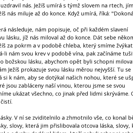
uzdravil nás. Ježíš umírá s týmž slovem na rtech, jí
žíš nás miluje až do konce. Když umírá, říká: "Dokoná
rá následuje, nám popisuje, oč při každém slavení
ovu lásku, jíž nás miloval až do konce. Dát sebe někom
Ježíš za pokrm a v podobě chleba, který smíme žvýkat
ává-li nám svou krev v podobě vína, pak začínáme tuši
jeho božskou lásku, abychom opět byli schopni milova
ám Ježíš prokazuje svou lásku měrou nejvyšší. Tu se
 si k nám, aby se dotýkal našich nohou, které se ušp
é jsou zabláceny naší vinou, kterou jsme se svou
smíme ukázat všechno, co jinak před lidmi skrýváme. 
istí.
lásky. V ní se zviditelnilo a zhmotnilo vše, co konal
ky, slovy, která jim přislibovala otcova láska, slovy,