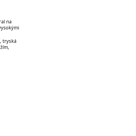
ral na
 vysokými
, tryská
ožím,