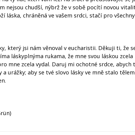
ím nejsou chudší, nýbrž že v sobě pocítí novou vitali
Boží láska, chráněná ve vašem srdci, stačí pro všechny
sky, který jsi nám věnoval v eucharistii. Děkuji ti, že 
címa láskyplnýma rukama, že mne svou láskou zcela 
pro mne zcela vydal. Daruj mi ochotné srdce, abych 
y a urážky; aby se tvé slovo lásky ve mně stalo tělem
en.
Grün)