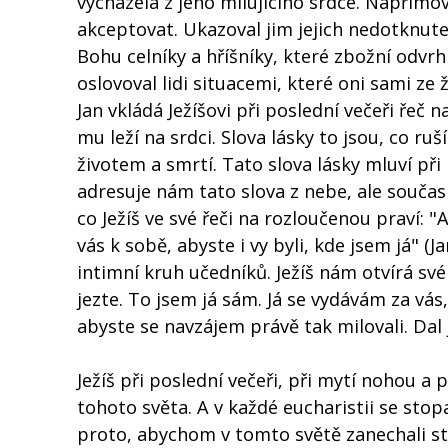
vycházela z jeho milujícího srdce. Napřimo
akceptovat. Ukazoval jim jejich nedotknutel
Bohu celníky a hříšníky, které zbožní odvr
oslovoval lidi situacemi, které oni sami ze ž
Jan vkládá Ježíšovi při poslední večeři řeč
mu leží na srdci. Slova lásky to jsou, co 
životem a smrtí. Tato slova lásky mluví při
adresuje nám tato slova z nebe, ale současn
co Ježíš ve své řeči na rozloučenou praví: 
vás k sobě, abyste i vy byli, kde jsem já" (Ja
intimní kruh učedníků. Ježíš nám otvírá sv
jezte. To jsem já sám. Já se vydávám za vás,
abyste se navzájem právě tak milovali. Dal j
Ježíš při poslední večeři, při mytí nohou a 
tohoto světa. A v každé eucharistii se stopa
proto, abychom v tomto světě zanechali stopy