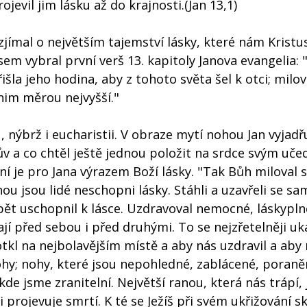
ojevil jim lásku až do krajnosti.(Jan 13,1)
zjímal o největším tajemství lásky, které nám Kristus
jsem vybral první verš 13. kapitoly Janova evangelia: 
išla jeho hodina, aby z tohoto světa šel k otci; milov
 nim měrou nejvyšší."
nýbrž i eucharistii. V obraze mytí nohou Jan vyjadřu
ův a co chtěl ještě jednou položit na srdce svým uč
ní je pro Jana výrazem Boží lásky. "Tak Bůh miloval s
nou jsou lidé neschopni lásky. Stáhli a uzavřeli se sa
 opět uschopnil k lásce. Uzdravoval nemocné, láskypln
jí před sebou i před druhými. To se nejzřetelněji uk
otkl na nejbolavějším místě a aby nás uzdravil a ab
y; nohy, které jsou nepohledné, zablácené, poraně
 kde jsme zranitelní. Největší ranou, která nás trápí, 
 projevuje smrtí. K té se Ježíš při svém ukřižování sk