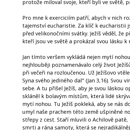
protože miloval svoje, kteří byli ve světě, pr
Pro mne k exerciciím patří, abych v nich ro
tajemství eucharistie. Za klíč k eucharistii 
před velikonočními svátky. Ježíš věděl, že př
kteří jsou ve světě a prokázal svou lásku k
Jan tímto veršem vykládá nejen mytí nohou, 
nejhlouběji poznamenávalo celý život Ježíš
při večeři na rozloučenou. Už Ježíšovo vtěle
Syna svého jediného dal" (Jan 3,16). Svou vi
sebe. A tu přišel Ježíš, aby je svou láskou
skláněl k bolavým místům, která lidé skrýva
mytí nohou. Tu Ježíš pokleká, aby se nás d
umyl naše prachem této země ušpiněné noh
střepy z cest. Staří mluvili o Achilově patě,
smrti a rána samoty, která se nejradikálněji