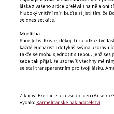
láska z vašeho srdce přelévá i na ně a oni t
hluboký vnitřní mír; buďte si jisti tím, že 
se dnes setkáte.
Modlitba
Pane Ježíši Kriste, děkuji ti za odkaz tvé lá
každé eucharistii dotýkáš svýma uzdravují
takže se mohu sjednotit s tebou, jenž ses 
sebe tak přijal, že uzdravíš všechny mé rán
se stal transparentním pro tvoji lásku. Am
Z knihy: Exercicie pro všední den (Anselm 
Vydalo:
Karmelitánské nakladatelství