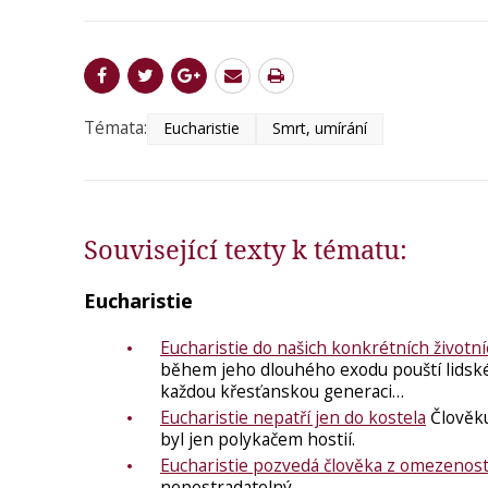
Témata:
Eucharistie
Smrt, umírání
Související texty k tématu:
Eucharistie
Eucharistie do našich konkrétních život
během jeho dlouhého exodu pouští lidské e
každou křesťanskou generaci…
Eucharistie nepatří jen do kostela
Člověku
byl jen polykačem hostií.
Eucharistie pozvedá člověka z omezenost
nepostradatelný.