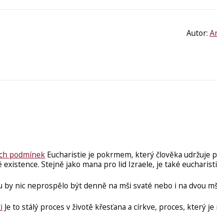
Autor:
A
ních podmínek
Eucharistie je pokrmem, který člověka udržuje př
xistence. Stejně jako mana pro lid Izraele, je také eucharist
 by nic neprospělo být denně na mši svaté nebo i na dvou mš
i
Je to stálý proces v životě křesťana a církve, proces, který j