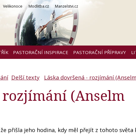
Velikonoce
Modlitba.cz
Manzelstvi.cz
TŘÍK
PASTORAČNÍ INSPIRACE
PASTORAČNÍ PŘÍPRAVY
L
ání
Delší texty
Láska dovršená - rozjímání (Ansel
 rozjímání (Anselm
 že přišla jeho hodina, kdy měl přejít z tohoto světa 