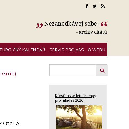
Nezanedbávej sebe!
-
archív citátů
ITURGICKÝ KALENDÁŘ
SERVIS PRO VÁS
O WEBU
m Grün)
Křesťanské letní kempy
pro mládež 2026
k Otci. A