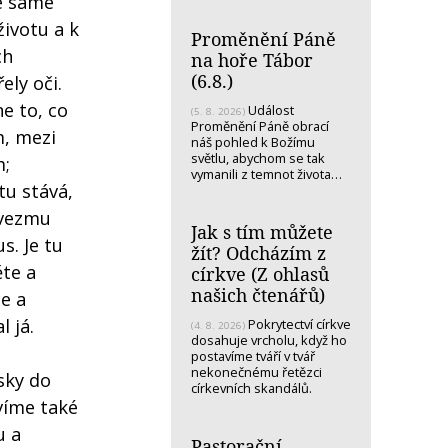
be samé
životu a k
Proměnění Páně
ch
na hoře Tábor
(6.8.)
ely oči.
ne to, co
Událost
(5. 8. 2026)
Proměnění Páně obrací
m, mezi
náš pohled k Božímu
světlu, abychom se tak
m;
vymanili z temnot života…
tu stává,
a vezmu
Jak s tím můžete
s. Je tu
žít? Odcházím z
ěte a
církve (Z ohlasů
našich čtenářů)
ce a
l já.
Pokrytectví církve
(4. 8. 2026)
dosahuje vrcholu, když ho
postavíme tváří v tvář
nekonečnému řetězci
ásky do
církevních skandálů.
avíme také
u a
Pastorační