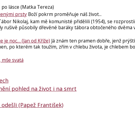
.. po lásce (Matka Tereza)
aženými prsty
Boží pokrm ​proměňuje náš život...
ábor Nikolaj, kam mě komunisté přidělili (1954), se rozprostí
dy rušivě působily dřevěné baráky tábora obtočeného dvěma
 je noc… (Jan od Kříže)
Já znám ten pramen dobře, jenž prýští
men, po kterém tak toužím, zřím v chlebu života, je chlebem b
o, mše svatá
tech
mění pohled na život i na smrt
 odešli (Papež František)