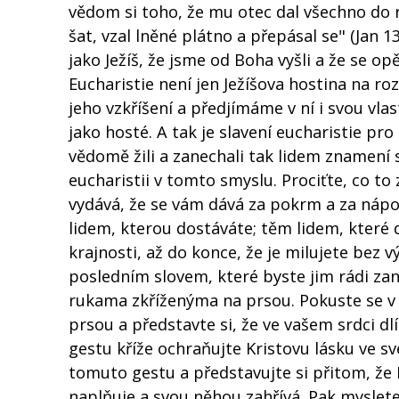
vědom si toho, že mu otec dal všechno do r
šat, vzal lněné plátno a přepásal se" (Jan 
jako Ježíš, že jsme od Boha vyšli a že se o
Eucharistie není jen Ježíšova hostina na roz
jeho vzkříšení a předjímáme v ní i svou vla
jako hosté. A tak je slavení eucharistie p
vědomě žili a zanechali tak lidem znamení sv
eucharistii v tomto smyslu. Prociťte, co to 
vydává, že se vám dává za pokrm a za nápoj
lidem, kterou dostáváte; těm lidem, které d
krajnosti, až do konce, že je milujete bez v
posledním slovem, které byste jim rádi zanec
rukama zkříženýma na prsou. Pokuste se v 
prsou a představte si, že ve vašem srdci dlí 
gestu kříže ochraňujte Kristovu lásku ve sv
tomuto gestu a představujte si přitom, že 
naplňuje a svou něhou zahřívá. Pak myslete n