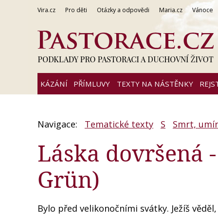
Vira.cz
Pro děti
Otázky a odpovědi
Maria.cz
Vánoce
KÁZÁNÍ
PŘÍMLUVY
TEXTY NA NÁSTĚNKY
REJS
Navigace:
Tematické texty
S
Smrt, umír
Láska dovršená -
Grün)
Bylo před velikonočními svátky. Ježíš věděl,