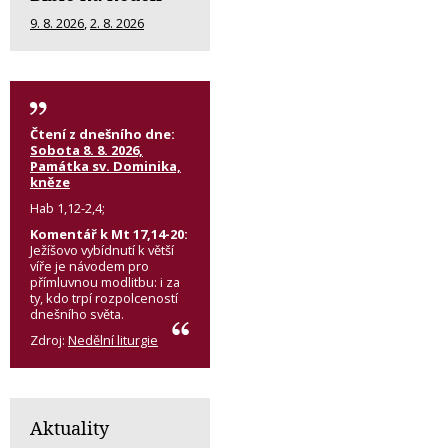
9. 8. 2026
,
2. 8. 2026
Čtení z dnešního dne:
Sobota 8. 8. 2026,
Památka sv. Dominika,
kněze
Hab 1,12-2,4;
Komentář k Mt 17,14-20:
Ježíšovo vybídnutí k větší
víře je návodem pro
přímluvnou modlitbu: i za
ty, kdo trpí rozpolceností
dnešního světa.
Zdroj:
Nedělní liturgie
Aktuality