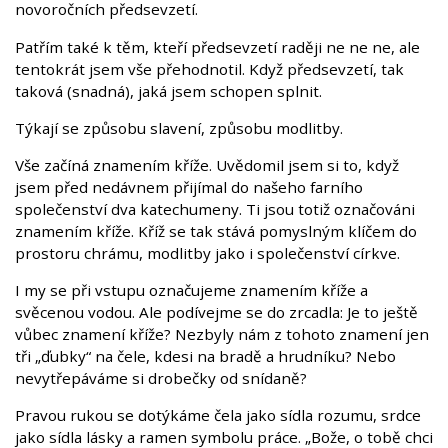
novoročních předsevzetí.
Patřím také k těm, kteří předsevzetí raději ne ne ne, ale
tentokrát jsem vše přehodnotil. Když předsevzetí, tak
taková (snadná), jaká jsem schopen splnit.
Týkají se způsobu slavení, způsobu modlitby.
Vše začíná znamením kříže. Uvědomil jsem si to, když
jsem před nedávnem přijímal do našeho farního
společenství dva katechumeny. Ti jsou totiž označováni
znamením kříže. Kříž se tak stává pomyslným klíčem do
prostoru chrámu, modlitby jako i společenství církve.
I my se při vstupu označujeme znamením kříže a
svěcenou vodou. Ale podívejme se do zrcadla: Je to ještě
vůbec znamení kříže? Nezbyly nám z tohoto znamení jen
tři „ďubky“ na čele, kdesi na bradě a hrudníku? Nebo
nevytřepáváme si drobečky od snídaně?
Pravou rukou se dotýkáme čela jako sídla rozumu, srdce
jako sídla lásky a ramen symbolu práce. „Bože, o tobě chci