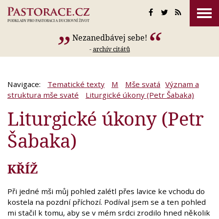
Nezanedbávej sebe!
-
archív citátů
Navigace:
Tematické texty
M
Mše svatá
Význam a
struktura mše svaté
Liturgické úkony (Petr Šabaka)
Liturgické úkony (Petr
Šabaka)
KŘÍŽ
Při jedné mši můj pohled zalétl přes lavice ke vchodu do
kostela na pozdní příchozí. Podíval jsem se a ten pohled
mi stačil k tomu, aby se v mém srdci zrodilo hned několik