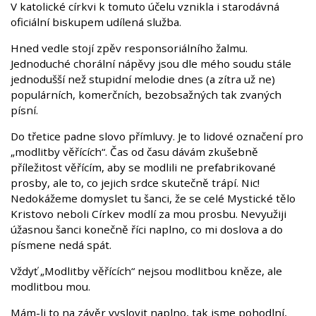
V katolické církvi k tomuto účelu vznikla i starodávná
oficiální biskupem udílená služba.
Hned vedle stojí zpěv responsoriálního žalmu.
Jednoduché chorální nápěvy jsou dle mého soudu stále
jednodušší než stupidní melodie dnes (a zítra už ne)
populárních, komerčních, bezobsažných tak zvaných
písní.
Do třetice padne slovo přímluvy. Je to lidové označení pro
„modlitby věřících“. Čas od času dávám zkušebně
příležitost věřícím, aby se modlili ne prefabrikované
prosby, ale to, co jejich srdce skutečně trápí. Nic!
Nedokážeme domyslet tu šanci, že se celé Mystické tělo
Kristovo neboli Církev modlí za mou prosbu. Nevyužiji
úžasnou šanci konečně říci naplno, co mi doslova a do
písmene nedá spát.
Vždyť „Modlitby věřících“ nejsou modlitbou kněze, ale
modlitbou mou.
Mám-li to na závěr vyslovit naplno, tak jsme pohodlní,