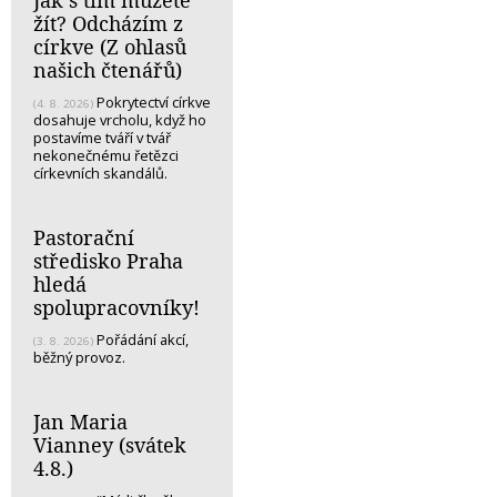
žít? Odcházím z
církve (Z ohlasů
našich čtenářů)
Pokrytectví církve
(4. 8. 2026)
dosahuje vrcholu, když ho
postavíme tváří v tvář
nekonečnému řetězci
církevních skandálů.
Pastorační
středisko Praha
hledá
spolupracovníky!
Pořádání akcí,
(3. 8. 2026)
běžný provoz.
Jan Maria
Vianney (svátek
4.8.)