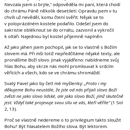
Nevzala jsem si brýle,“ odpověděla mi paní, která chodí
do chrámu Páně několik desetiletí. Opravdu jsem v tu
chvíli už nevěděl, komu čtení svěřit. Nějak se to
v poloprázdném kostele podařilo. Odešel jsem do
sakristie obléknout se do ornátu, zazvonil a vykročil
k oltáři. Najednou byl kostel příjemně naplněn.
Až jako jáhen jsem pochopil, jak se to vlastně s Božím
slovem má. Při mši totiž nepředčítáme nějaké texty, ale
pronášíme Boží slovo. Jinak vyjádřeno: nabídneme svůj
hlas Bohu, aby skrze nás mohl promlouvat k srdcím
věřících a všech, kdo se ve chrámu shromáždí.
Svatý Pavel jako by četl mé myšlenky:
„Proto i my
děkujeme Bohu neustále, že jste od nás přijali slovo Boží
zvěsti ne jako slovo lidské, ale jako slovo Boží, jímž skutečně
jest. Vždyť také projevuje svou sílu ve vás, kteří věříte“
(1 Sol
2, 13).
Proč se vlastně nedereme o to privilegium takto sloužit
Bohu? Být hlasatelem Božího slova. Být lektorem.