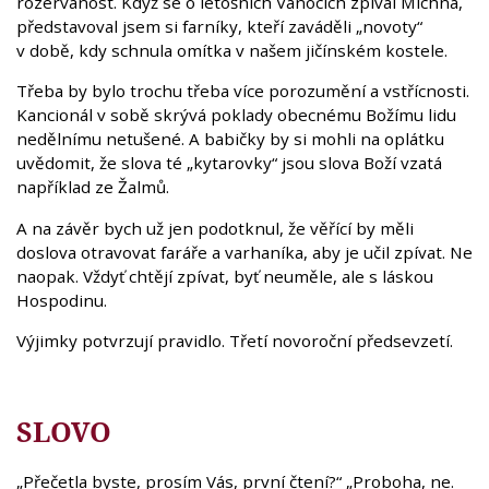
rozervanost. Když se o letošních Vánocích zpíval Michna,
představoval jsem si farníky, kteří zaváděli „novoty“
v době, kdy schnula omítka v našem jičínském kostele.
Třeba by bylo trochu třeba více porozumění a vstřícnosti.
Kancionál v sobě skrývá poklady obecnému Božímu lidu
nedělnímu netušené. A babičky by si mohli na oplátku
uvědomit, že slova té „kytarovky“ jsou slova Boží vzatá
například ze Žalmů.
A na závěr bych už jen podotknul, že věřící by měli
doslova otravovat faráře a varhaníka, aby je učil zpívat. Ne
naopak. Vždyť chtějí zpívat, byť neuměle, ale s láskou
Hospodinu.
Výjimky potvrzují pravidlo. Třetí novoroční předsevzetí.
SLOVO
„Přečetla byste, prosím Vás, první čtení?“ „Proboha, ne.