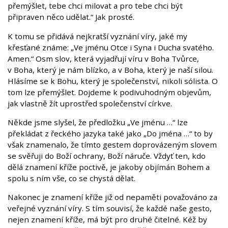
přemýšlet, tebe chci milovat a pro tebe chci být
připraven něco udělat.“ Jak prosté.
K tomu se přidává nejkratší vyznání víry, jaké my
křesťané známe: „Ve jménu Otce i Syna i Ducha svatého.
Amen.“ Osm slov, která vyjadřují víru v Boha Tvůrce,
v Boha, který je nám blízko, a v Boha, který je naší silou.
Hlásíme se k Bohu, který je společenství, nikoli sólista. O
tom lze přemýšlet. Dojdeme k podivuhodným objevům,
jak vlastně žít uprostřed společenství církve.
Někde jsme slyšel, že předložku „Ve jménu …“ lze
překládat z řeckého jazyka také jako „Do jména …“ to by
však znamenalo, že tímto gestem doprovázeným slovem
se svěřuji do Boží ochrany, Boží náruče. Vždyť ten, kdo
dělá znamení kříže poctivě, je jakoby objímán Bohem a
spolu s ním vše, co se chystá dělat.
Nakonec je znamení kříže již od nepaměti považováno za
veřejné vyznání víry. S tím souvisí, že každé naše gesto,
nejen znamení kříže, má být pro druhé čitelné. Kéž by