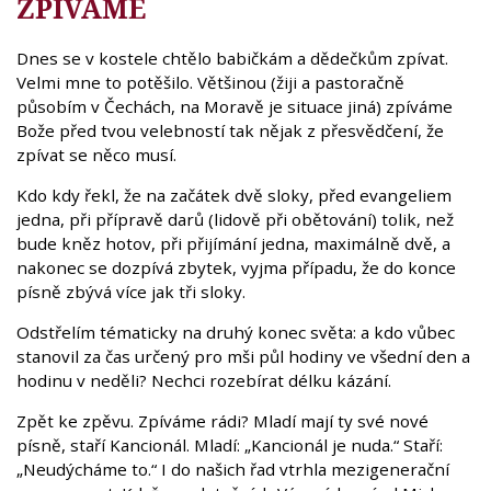
ZPÍVÁME
Dnes se v kostele chtělo babičkám a dědečkům zpívat.
Velmi mne to potěšilo. Většinou (žiji a pastoračně
působím v Čechách, na Moravě je situace jiná) zpíváme
Bože před tvou velebností tak nějak z přesvědčení, že
zpívat se něco musí.
Kdo kdy řekl, že na začátek dvě sloky, před evangeliem
jedna, při přípravě darů (lidově při obětování) tolik, než
bude kněz hotov, při přijímání jedna, maximálně dvě, a
nakonec se dozpívá zbytek, vyjma případu, že do konce
písně zbývá více jak tři sloky.
Odstřelím tématicky na druhý konec světa: a kdo vůbec
stanovil za čas určený pro mši půl hodiny ve všední den a
hodinu v neděli? Nechci rozebírat délku kázání.
Zpět ke zpěvu. Zpíváme rádi? Mladí mají ty své nové
písně, staří Kancionál. Mladí: „Kancionál je nuda.“ Staří:
„Neudýcháme to.“ I do našich řad vtrhla mezigenerační