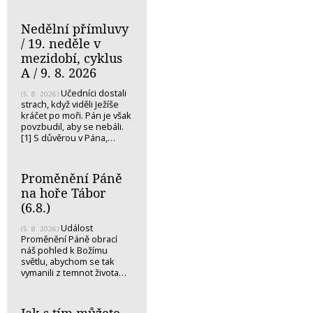
Nedělní přímluvy
/ 19. neděle v
mezidobí, cyklus
A / 9. 8. 2026
Učedníci dostali
(5. 8. 2026)
strach, když viděli Ježíše
kráčet po moři. Pán je však
povzbudil, aby se nebáli.
[1] S důvěrou v Pána,…
Proměnění Páně
na hoře Tábor
(6.8.)
Událost
(5. 8. 2026)
Proměnění Páně obrací
náš pohled k Božímu
světlu, abychom se tak
vymanili z temnot života…
Jak s tím můžete