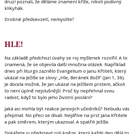
druzí poznali, že děláme znamení kříže, nikoli podivný
klikyhák.
Drobné předsevzetí, nemyslíte?
HLE!
Na základě předchozí úvahy se roj myšlenek rozvířil. A to
znamená, že se objevila další množina otázek. Například
dnes při liturgii zaznělo Evangelium o Janu Křtiteli, který
ukázal na Ježíše se slovy: „Hle, Beránek Boží!“ (Jan 1, 36).
Je docela možné, že Jan ukázal na Ježíšem prstem, ačkoli
to není úplně nejslušnější. Proč by nepřehnal svou
radost, když to bylo jeho životní poslání?
Jaká asi mohla být reakce Janových učedníků? Nebudu vás
přepínat. No přeci se dívali. Nejdříve na prst Jana Křtitele
a pak směrem, kterým ukazoval. A spatřili Ježíše.
Dokážete si představit roli kněze, který každý den dělá to