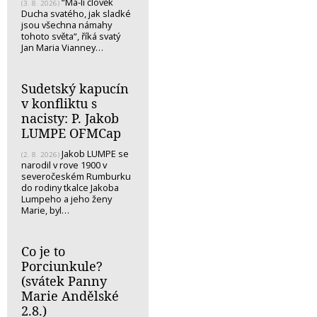
“Má-li člověk
(3. 8. 2026)
Ducha svatého, jak sladké
jsou všechna námahy
tohoto světa“, říká svatý
Jan Maria Vianney…
Sudetský kapucín
v konfliktu s
nacisty: P. Jakob
LUMPE OFMCap
Jakob LUMPE se
(2. 8. 2026)
narodil v rove 1900 v
severočeském Rumburku
do rodiny tkalce Jakoba
Lumpeho a jeho ženy
Marie, byl…
Co je to
Porciunkule?
(svátek Panny
Marie Andělské
2.8.)