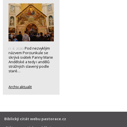
Pod nezvyklým
(1. 8. 2026)
názvem Porciunkule se
skrývá svátek Panny Marie
Andělské a tedy i andělů
strážných slavený podle
staré…
Archiv aktualit
Biblický citát webu pastorace.cz