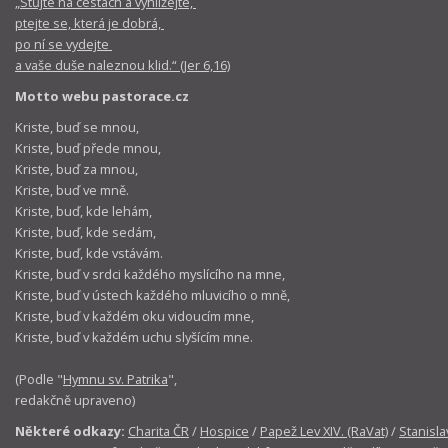
„Stůjte na cestách a vyhlížejte,
ptejte se, která je dobrá,
po ní se vydejte
a vaše duše naleznou klid.“ (Jer 6,16)
Motto webu pastorace.cz
Kriste, buď se mnou,
Kriste, buď přede mnou,
Kriste, buď za mnou,
Kriste, buď ve mně.
Kriste, buď, kde lehám,
Kriste, buď, kde sedám,
Kriste, buď, kde vstávám.
Kriste, buď v srdci každého myslícího na mne,
Kriste, buď v ústech každého mluvicího o mně,
Kriste, buď v každém oku vidoucím mne,
Kriste, buď v každém uchu slyšícím mne.
(Podle "
Hymnu sv. Patrika
",
redakčně upraveno)
Některé odkazy:
Charita ČR
/
Hospice
/
Papež Lev XIV. (RaVat)
/
Stanisla