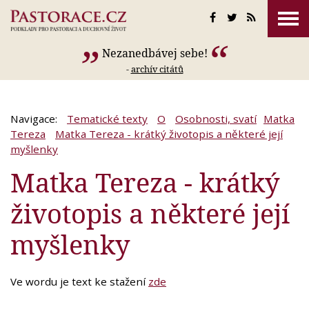
Nezanedbávej sebe!
-
archív citátů
Navigace:
Tematické texty
O
Osobnosti, svatí
Matka
Tereza
Matka Tereza - krátký životopis a některé její
myšlenky
Matka Tereza - krátký
životopis a některé její
myšlenky
Ve wordu je text ke stažení
zde