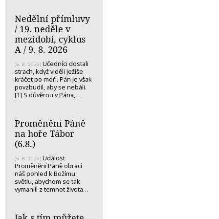
Nedělní přímluvy
/ 19. neděle v
mezidobí, cyklus
A / 9. 8. 2026
Učedníci dostali
(5. 8. 2026)
strach, když viděli Ježíše
kráčet po moři. Pán je však
povzbudil, aby se nebáli.
[1] S důvěrou v Pána,…
Proměnění Páně
na hoře Tábor
(6.8.)
Událost
(5. 8. 2026)
Proměnění Páně obrací
náš pohled k Božímu
světlu, abychom se tak
vymanili z temnot života…
Jak s tím můžete