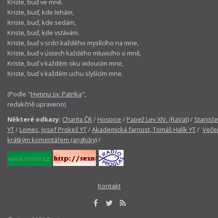
Kriste, buď ve mně.
Kriste, buď, kde lehám,
Kriste, buď, kde sedám,
Kriste, buď, kde vstávám.
Kriste, buď v srdci každého myslícího na mne,
Kriste, buď v ústech každého mluvicího o mně,
Kriste, buď v každém oku vidoucím mne,
Kriste, buď v každém uchu slyšícím mne.
(Podle "
Hymnu sv. Patrika
",
redakčně upraveno)
Některé odkazy:
Charita ČR
/
Hospice
/
Papež Lev XIV. (RaVat)
/
Stanisla
YT
/
Lomec, Josef Prokeš YT
/
Akademická farnost, Tomáš Halík YT
/
Večer
krátkým komentářem (anglicky)
/
Kontakt