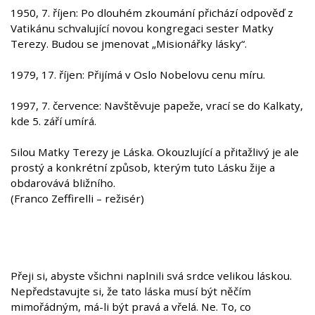
1950, 7. říjen: Po dlouhém zkoumání přichází odpověď z
Vatikánu schvalující novou kongregaci sester Matky
Terezy. Budou se jmenovat „Misionářky lásky“.
1979, 17. říjen: Přijímá v Oslo Nobelovu cenu míru.
1997, 7. července: Navštěvuje papeže, vrací se do Kalkaty,
kde 5. září umírá.
Silou Matky Terezy je Láska. Okouzlující a přitažlivý je ale
prostý a konkrétní způsob, kterým tuto Lásku žije a
obdarovává bližního.
(Franco Zeffirelli – režisér)
Přeji si, abyste všichni naplnili svá srdce velikou láskou.
Nepředstavujte si, že tato láska musí být něčím
mimořádným, má-li být pravá a vřelá. Ne. To, co