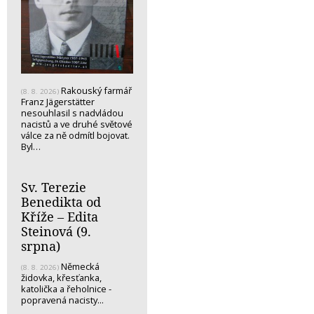
Rakouský farmář
(8. 8. 2026)
Franz Jägerstätter
nesouhlasil s nadvládou
nacistů a ve druhé světové
válce za ně odmítl bojovat.
Byl…
Sv. Terezie
Benedikta od
Kříže – Edita
Steinová (9.
srpna)
Německá
(8. 8. 2026)
židovka, křesťanka,
katolička a řeholnice -
popravená nacisty...