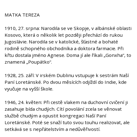
MATKA TEREZA
1910, 27. srpna: Narodila se ve Skopje, v albánské oblasti
Kosovo, která o několik let později přechází do rukou
Jugoslávie. Narodila se v katolické, šťastné a bohaté
rodině schopného obchodníka a doktora farmacie. Při
křtu dostala jméno Agnese. Doma jí ale říkali „Gonxha“, to
znamená „Poupátko“.
1928, 25. září: V irském Dublinu vstupuje k sestrám Naší
Paní Loretánské. Po dvou měsících odjíždí do Indie, kde
vyučuje na vyšší škole.
1946, 24. květen: Při cestě vlakem na duchovní cvičení ji
zasahuje bída chudých. Cítí povolání zcela se věnovat
službě chudým a opustit kongregaci Naší Paní
Loretánské. Poté se snaží tuto svou touhu realizovat, ale
setkává se s nepřátelstvím a nedůvěřivostí.