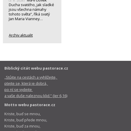
(3. 8. 2026)
Ducha svatého, jak sladké
jsou všechna námahy
tohoto světa“, říká svatý
Jan Maria Vianney…
Archiv aktualit
Biblický citát webu pastorace.cz
„Stůjte na cestách a vyhlížejte,
ptejte se, která je dobrá,
po ní se vydejte
a vaše duše naleznou klid.“ (Jer 6,16)
Motto webu pastorace.cz
Kriste, buď se mnou,
Kriste, buď přede mnou,
Kriste, buď za mnou,