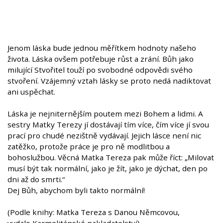
Jenom láska bude jednou měřítkem hodnoty našeho
života. Láska ovšem potřebuje růst a zrání. Bůh jako
milující Stvořitel touží po svobodné odpovědi svého
stvoření. Vzájemný vztah lásky se proto nedá nadiktovat
ani uspěchat.
Láska je nejniternějším poutem mezi Bohem a lidmi. A
sestry Matky Terezy jí dostávají tím více, čím více jí svou
prací pro chudé nezištně vydávají. Jejich lásce není nic
zatěžko, protože práce je pro ně modlitbou a
bohoslužbou. Věcná Matka Tereza pak může říct: „Milovat
musí být tak normální, jako je žít, jako je dýchat, den po
dni až do smrti.“
Dej Bůh, abychom byli takto normální!
(Podle knihy: Matka Tereza s Danou Němcovou,