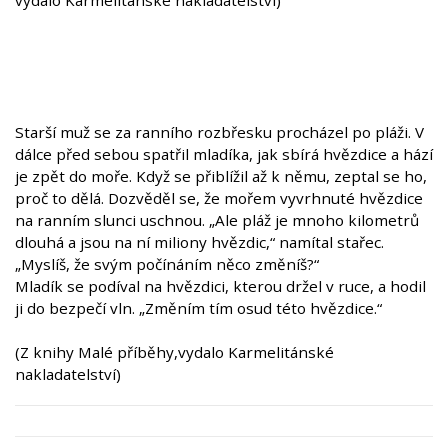
vydalo Karmelitánské nakladatelství)
Starší muž se za ranního rozbřesku procházel po pláži. V
dálce před sebou spatřil mladíka, jak sbírá hvězdice a hází
je zpět do moře. Když se přiblížil až k němu, zeptal se ho,
proč to dělá. Dozvěděl se, že mořem vyvrhnuté hvězdice
na ranním slunci uschnou. „Ale pláž je mnoho kilometrů
dlouhá a jsou na ní miliony hvězdic,“ namítal stařec.
„Myslíš, že svým počínáním něco změníš?“
Mladík se podíval na hvězdici, kterou držel v ruce, a hodil
ji do bezpečí vln. „Změním tím osud této hvězdice.“
(Z knihy Malé příběhy,vydalo Karmelitánské
nakladatelství)