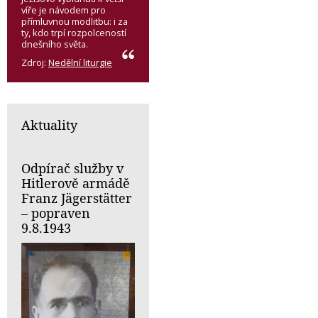
víře je návodem pro
přímluvnou modlitbu: i za
ty, kdo trpí rozpolceností
dnešního světa.
Zdroj:
Nedělní liturgie
Aktuality
Odpírač služby v
Hitlerově armádě
Franz Jägerstätter
– popraven
9.8.1943