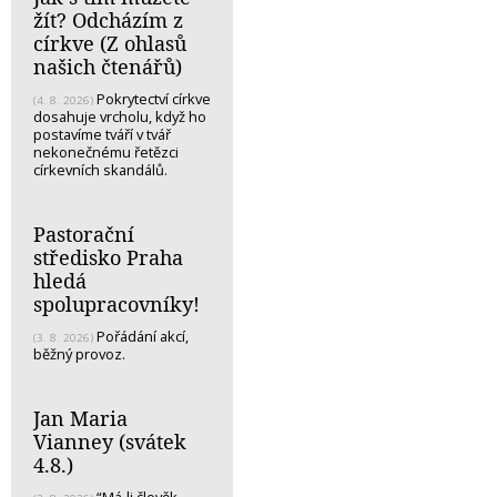
žít? Odcházím z
církve (Z ohlasů
našich čtenářů)
Pokrytectví církve
(4. 8. 2026)
dosahuje vrcholu, když ho
postavíme tváří v tvář
nekonečnému řetězci
církevních skandálů.
Pastorační
středisko Praha
hledá
spolupracovníky!
Pořádání akcí,
(3. 8. 2026)
běžný provoz.
Jan Maria
Vianney (svátek
4.8.)
“Má-li člověk