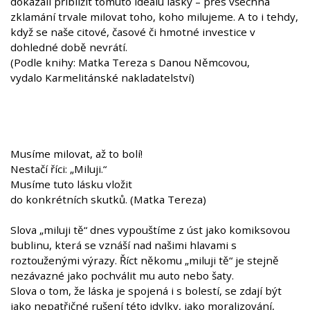
dokázali přiblížit tomuto ideálu lásky – přes všechna
zklamání trvale milovat toho, koho milujeme. A to i tehdy,
když se naše citové, časové či hmotné investice v
dohledné době nevrátí.
(Podle knihy: Matka Tereza s Danou Němcovou,
vydalo Karmelitánské nakladatelství)
Musíme milovat, až to bolí!
Nestačí říci: „Miluji.“
Musíme tuto lásku vložit
do konkrétních skutků. (Matka Tereza)
Slova „miluji tě“ dnes vypouštíme z úst jako komiksovou
bublinu, která se vznáší nad našimi hlavami s
roztouženými výrazy. Říct někomu „miluji tě“ je stejně
nezávazné jako pochválit mu auto nebo šaty.
Slova o tom, že láska je spojená i s bolestí, se zdají být
jako nepatřičné rušení této idylky, jako moralizování,