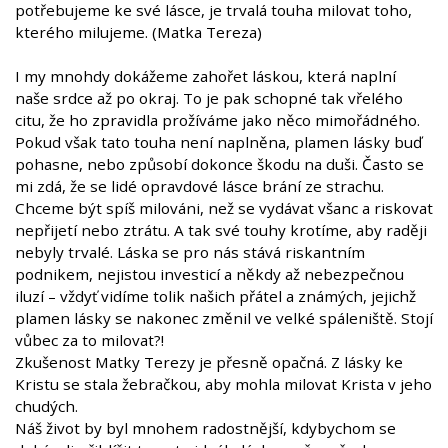
potřebujeme ke své lásce, je trvalá touha milovat toho,
kterého milujeme. (Matka Tereza)
I my mnohdy dokážeme zahořet láskou, která naplní
naše srdce až po okraj. To je pak schopné tak vřelého
citu, že ho zpravidla prožíváme jako něco mimořádného.
Pokud však tato touha není naplněna, plamen lásky buď
pohasne, nebo způsobí dokonce škodu na duši. Často se
mi zdá, že se lidé opravdové lásce brání ze strachu.
Chceme být spíš milováni, než se vydávat všanc a riskovat
nepřijetí nebo ztrátu. A tak své touhy krotíme, aby raději
nebyly trvalé. Láska se pro nás stává riskantním
podnikem, nejistou investicí a někdy až nebezpečnou
iluzí – vždyť vidíme tolik našich přátel a známých, jejichž
plamen lásky se nakonec změnil ve velké spáleniště. Stojí
vůbec za to milovat?!
Zkušenost Matky Terezy je přesně opačná. Z lásky ke
Kristu se stala žebračkou, aby mohla milovat Krista v jeho
chudých.
Náš život by byl mnohem radostnější, kdybychom se