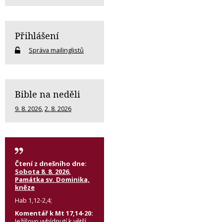
Přihlášení
Správa mailinglistů
Bible na neděli
9. 8. 2026
,
2. 8. 2026
Čtení z dnešního dne:
Sobota 8. 8. 2026,
Památka sv. Dominika,
kněze
Hab 1,12-2,4;
Komentář k Mt 17,14-20:
Ježíšovo vybídnutí k větší