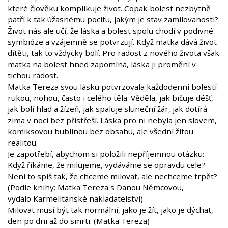
které člověku komplikuje život. Copak bolest nezbytně
patří k tak úžasnému pocitu, jakým je stav zamilovanosti?
Život nás ale učí, že láska a bolest spolu chodí v podivné
symbióze a vzájemně se potvrzují. Když matka dává život
dítěti, tak to vždycky bolí. Pro radost z nového života však
matka na bolest hned zapomíná, láska ji promění v
tichou radost.
Matka Tereza svou lásku potvrzovala každodenní bolestí
rukou, nohou, často i celého těla. Věděla, jak bičuje déšť,
jak bolí hlad a žízeň, jak spaluje sluneční žár, jak dotírá
zima v noci bez přístřeší. Láska pro ni nebyla jen slovem,
komiksovou bublinou bez obsahu, ale všední žitou
realitou.
Je zapotřebí, abychom si položili nepříjemnou otázku:
Když říkáme, že milujeme, vydáváme se opravdu cele?
Není to spíš tak, že chceme milovat, ale nechceme trpět?
(Podle knihy: Matka Tereza s Danou Němcovou,
vydalo Karmelitánské nakladatelství)
Milovat musí být tak normální, jako je žít, jako je dýchat,
den po dni až do smrti. (Matka Tereza)